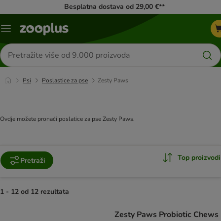
Besplatna dostava od 29,00 €**
Izbornik
Traži
proizvode
Psi
Poslastice za pse
Zesty Paws
Ovdje možete pronaći poslatice za pse Zesty Paws.
Top proizvodi
Pretraži
1 - 12 od 12 rezultata
artikli proizvoda su promijenjeni
Zesty Paws Probiotic Chews