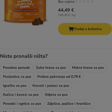
Bez ocjena
44,49 €
148,30 € / kg
Dodaj u košaricu
Niste pronašli ništa?
Posebne ponude
Suha hrana za pse
Mokra hrana za pse
Poslastice za pse
Probna pakiranja od 0,79 €
Igračke za pse
Kreveti i jastuci za pse
Kućice i kavezi za pse
Odjeća za pse
Povodci i ogrlice za pse
Zdjelice, pojilice i hranilice