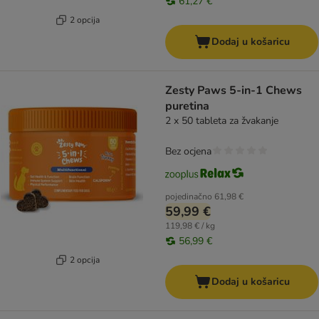
61,27 €
2 opcija
Dodaj u košaricu
Zesty Paws 5-in-1 Chews
puretina
2 x 50 tableta za žvakanje
Bez ocjena
pojedinačno
61,98 €
59,99 €
119,98 € / kg
56,99 €
2 opcija
Dodaj u košaricu