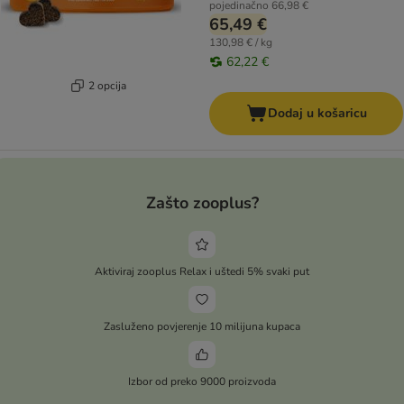
pojedinačno
66,98 €
65,49 €
130,98 € / kg
62,22 €
2 opcija
Dodaj u košaricu
Zašto zooplus?
Aktiviraj zooplus Relax i uštedi 5% svaki put
Zasluženo povjerenje 10 milijuna kupaca
Izbor od preko 9000 proizvoda