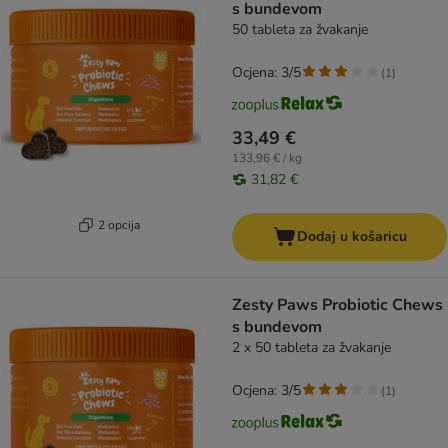
s bundevom
50 tableta za žvakanje
Ocjena: 3/5
(
1
)
33,49 €
133,96 € / kg
31,82 €
2 opcija
Dodaj u košaricu
Zesty Paws Probiotic Chews
s bundevom
2 x 50 tableta za žvakanje
Ocjena: 3/5
(
1
)