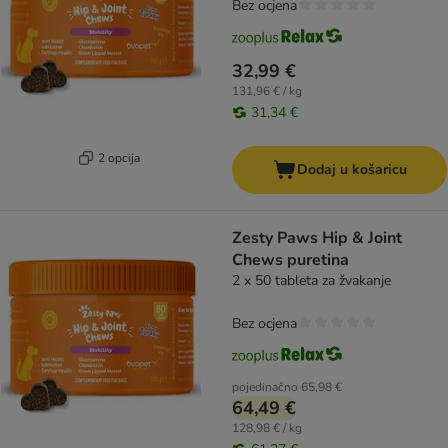
Bez ocjena
32,99 €
131,96 € / kg
31,34 €
2 opcija
Dodaj u košaricu
Zesty Paws Hip & Joint
Chews puretina
2 x 50 tableta za žvakanje
Bez ocjena
pojedinačno
65,98 €
64,49 €
128,98 € / kg