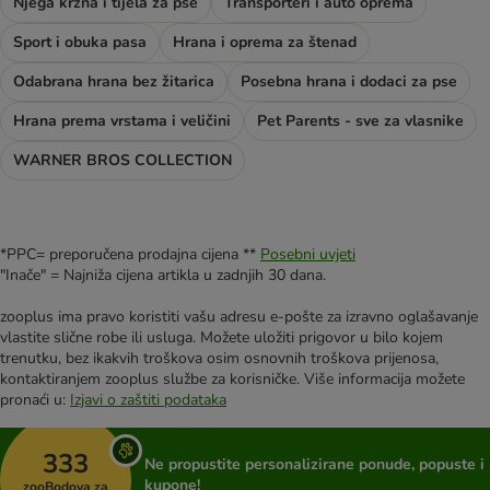
Njega krzna i tijela za pse
Transporteri i auto oprema
Sport i obuka pasa
Hrana i oprema za štenad
Odabrana hrana bez žitarica
Posebna hrana i dodaci za pse
Hrana prema vrstama i veličini
Pet Parents - sve za vlasnike
WARNER BROS COLLECTION
*PPC= preporučena prodajna cijena **
Posebni uvjeti
"Inače" = Najniža cijena artikla u zadnjih 30 dana.
zooplus ima pravo koristiti vašu adresu e-pošte za izravno oglašavanje
vlastite slične robe ili usluga. Možete uložiti prigovor u bilo kojem
trenutku, bez ikakvih troškova osim osnovnih troškova prijenosa,
kontaktiranjem zooplus službe za korisničke. Više informacija možete
pronaći u:
Izjavi o zaštiti podataka
333
Ne propustite personalizirane ponude, popuste i
kupone!
zooBodova za