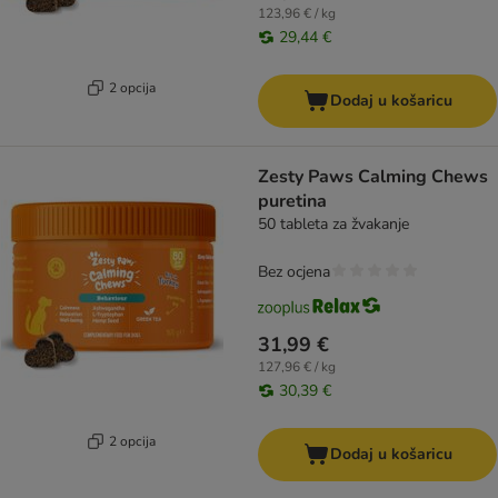
123,96 € / kg
29,44 €
2 opcija
Dodaj u košaricu
Zesty Paws Calming Chews
puretina
50 tableta za žvakanje
Bez ocjena
31,99 €
127,96 € / kg
30,39 €
2 opcija
Dodaj u košaricu