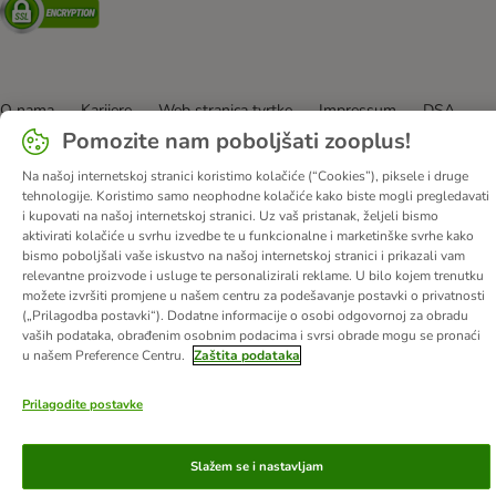
O nama
Karijere
Web stranica tvrtke
Impressum
DSA
Pomozite nam poboljšati zooplus!
Opći uvjeti poslovanja
Odustati od ugovora
Kontakt
Troškovi slanja i vrijeme dostave
Načini plaćanja
Na našoj internetskoj stranici koristimo kolačiće (“Cookies”), piksele i druge
tehnologije. Koristimo samo neophodne kolačiće kako biste mogli pregledavati
Propisi o uklanjanju otpada
Zaštita podataka
i kupovati na našoj internetskoj stranici. Uz vaš pristanak, željeli bismo
Izjava o pristupačnosti
aktivirati kolačiće u svrhu izvedbe te u funkcionalne i marketinške svrhe kako
bismo poboljšali vaše iskustvo na našoj internetskoj stranici i prikazali vam
© zooplus SE
2026
relevantne proizvode i usluge te personalizirali reklame. U bilo kojem trenutku
možete izvršiti promjene u našem centru za podešavanje postavki o privatnosti
(„Prilagodba postavki“). Dodatne informacije o osobi odgovornoj za obradu
vaših podataka, obrađenim osobnim podacima i svrsi obrade mogu se pronaći
u našem Preference Centru.
Zaštita podataka
Prilagodite postavke
Slažem se i nastavljam