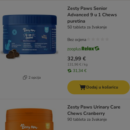
Zesty Paws Senior
Advanced 9 u 1 Chews
puretina
50 tableta za žvakanje
Bez ocjena
32,99 €
131,96 € / kg
31,34 €
2 opcija
Dodaj u košaricu
Zesty Paws Urinary Care
Chews Cranberry
90 tableta za žvakanje