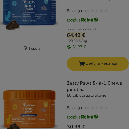
Bez ocjena
pojedinačno
65,98 €
64,49 €
128,98 € / kg
61,27 €
2 opcija
Dodaj u košaricu
Zesty Paws 5-in-1 Chews
puretina
50 tableta za žvakanje
Bez ocjena
30,99 €