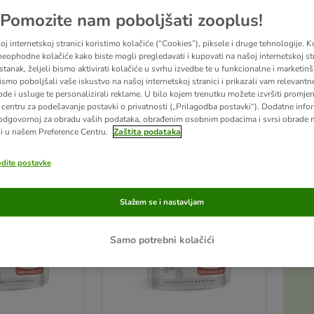
Pomozite nam poboljšati zooplus!
 mačke nudi vašim mezimicama raznovrsnost okusa. Proizvodi iz linije Feline Health N
 svježinu i time se vrlo uspješno uklapaju u koncept Health Nutrition suhe hrane i slij
j internetskoj stranici koristimo kolačiće (“Cookies”), piksele i druge tehnologije. K
ožete pronaći i
Royal Canin suhu hranu za mačke.
eophodne kolačiće kako biste mogli pregledavati i kupovati na našoj internetskoj str
stanak, željeli bismo aktivirati kolačiće u svrhu izvedbe te u funkcionalne i marketin
ismo poboljšali vaše iskustvo na našoj internetskoj stranici i prikazali vam relevantn
ode i usluge te personalizirali reklame. U bilo kojem trenutku možete izvršiti promje
ltata
centru za podešavanje postavki o privatnosti („Prilagodba postavki“). Dodatne infor
odgovornoj za obradu vaših podataka, obrađenim osobnim podacima i svrsi obrade
u promijenjeni
i u našem Preference Centru.
Zaštita podataka
odite postavke
Slažem se i nastavljam
Samo potrebni kolačići