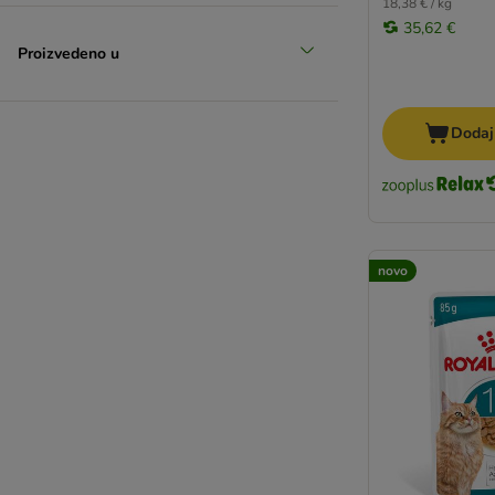
18,38 € / kg
Pussy Deluxe
35,62 €
Rafi
Proizvedeno u
STRAYZ
Schesir Complements
Smilla Veterinary Diet
Dodaj
Taste of the Wild
Terra Felis
Venandi Animal
Virbac Veterinary HPM
WOW Cat
novo
mera Cats