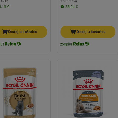
 € / kg
17,15 € / kg
4,19 €
33,24 €
Dodaj u košaricu
Dodaj u košaricu