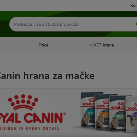
Kon
Traži
proizvode
Ptice
+ VET hrana
: Mačke
Pregled kategorija: Male životinje
Pregled kategorija: Ptice
Canin hrana za mačke