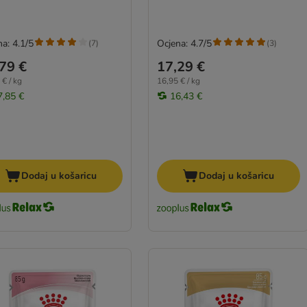
a: 4.1/5
Ocjena: 4.7/5
(
7
)
(
3
)
79 €
17,29 €
 € / kg
16,95 € / kg
7,85 €
16,43 €
Dodaj u košaricu
Dodaj u košaricu