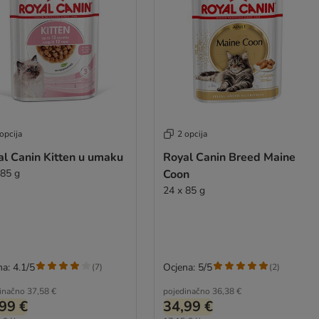
opcija
2 opcija
al Canin Kitten u umaku
Royal Canin Breed Maine
 85 g
Coon
24 x 85 g
a: 4.1/5
Ocjena: 5/5
(
7
)
(
2
)
inačno
37,58 €
pojedinačno
36,38 €
99 €
34,99 €