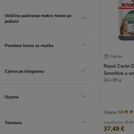
Dogs'n Tiger
Forza10
Veličina pakiranja mokre hrane po
GimCat
jedinici
Gourmet Multiserve
Hardys LOVE AFFAIR
Hill’s Science Plan
Posebna hrana za mačke
Kitty Cat
LifeCat
2 opcija
Lily's Kitchen
Royal Canin D
Lucky Lou
Cijena po kilogramu
Sensitive u 
MAC's Vetcare
24 x 85 g
MjAMjAM
Natural Code
Ocjena
Natural Trainer
Nutrivet Inne
Ocjena: 5/5
PAN MIESKO
Pawsome
Tekstura
pojedinačno
38,98
37,49 €
PrimaCat