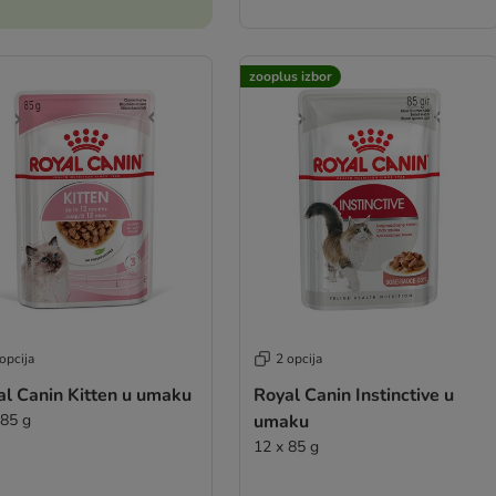
zooplus izbor
opcija
2 opcija
al Canin Kitten u umaku
Royal Canin Instinctive u
 85 g
umaku
12 x 85 g