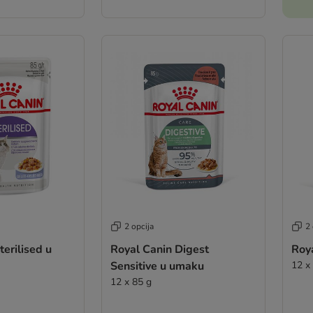
2 opcija
2 
terilised u
Royal Canin Digest
Roy
Sensitive u umaku
12 x
12 x 85 g