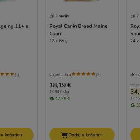
2 opcija
2 
Ageing 11+ u
Royal Canin Breed Maine
Roya
Coon
Shor
12 x 85 g
24 x
Ocjena: 5/5
Bez 
(
1
)
(
2
)
18,19 €
pojed
34,
17,83 € / kg
17,28 €
17,15
3
 u košaricu
Dodaj u košaricu