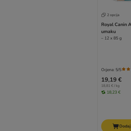
2 opcija
Royal Canin 
umaku
– 12 x 85 g
Ocjena: 5/5
19,19 €
18,81 € / kg
18,23 €
Dodaj