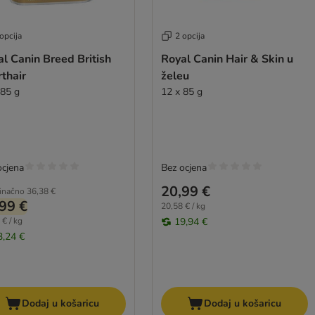
opcija
2 opcija
l Canin Breed British
Royal Canin Hair & Skin u
thair
želeu
 85 g
12 x 85 g
ocjena
Bez ocjena
20,99 €
inačno
36,38 €
99 €
20,58 € / kg
 € / kg
19,94 €
3,24 €
Dodaj u košaricu
Dodaj u košaricu