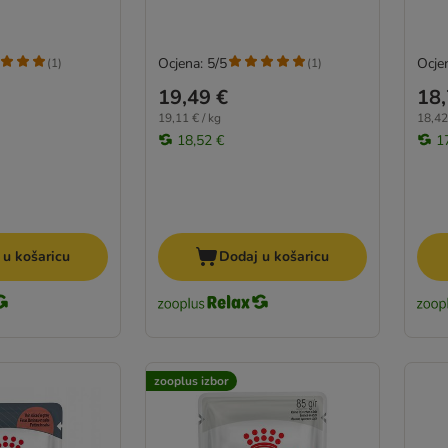
Ocjena: 5/5
Ocjen
(
1
)
(
1
)
19,49 €
18,
19,11 € / kg
18,42
18,52 €
1
 u košaricu
Dodaj u košaricu
zooplus izbor