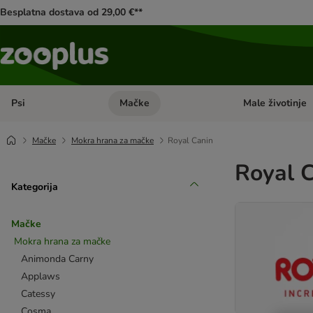
Besplatna dostava od 29,00 €**
Psi
Mačke
Male životinje
Pregled kategorija: Psi
Pregled kategorija
Mačke
Mokra hrana za mačke
Royal Canin
Royal 
Kategorija
Mačke
Mokra hrana za mačke
Animonda Carny
Applaws
Catessy
Cosma