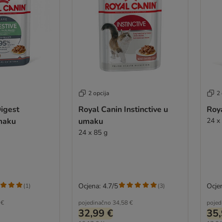
2 opcija
2 
igest
Royal Canin Instinctive u
Roy
umaku
umaku
24 x
24 x 85 g
Ocjena: 4.7/5
Ocjen
(
1
)
(
3
)
 €
pojedinačno
34,58 €
pojed
32,99 €
35,