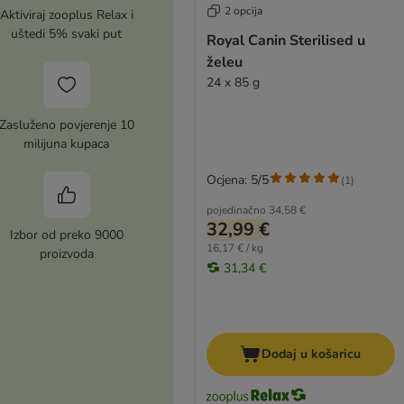
2 opcija
Aktiviraj zooplus Relax i
uštedi 5% svaki put
Royal Canin Sterilised u
želeu
24 x 85 g
Zasluženo povjerenje 10
milijuna kupaca
Ocjena: 5/5
(
1
)
pojedinačno
34,58 €
32,99 €
Izbor od preko 9000
16,17 € / kg
proizvoda
31,34 €
Dodaj u košaricu