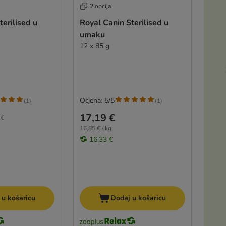
2 opcija
terilised u
Royal Canin Sterilised u
umaku
12 x 85 g
Ocjena: 5/5
(
1
)
(
1
)
17,19 €
 €
16,85 € / kg
16,33 €
 u košaricu
Dodaj u košaricu