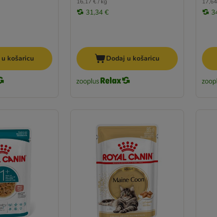
16,17 € / kg
17,64
31,34 €
3
 u košaricu
Dodaj u košaricu