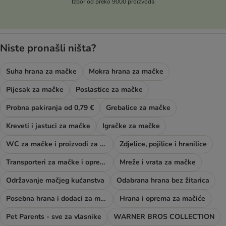
Izbor od preko 9000 proizvoda
Niste pronašli ništa?
Suha hrana za mačke
Mokra hrana za mačke
Pijesak za mačke
Poslastice za mačke
Probna pakiranja od 0,79 €
Grebalice za mačke
Kreveti i jastuci za mačke
Igračke za mačke
WC za mačke i proizvodi za njegu
Zdjelice, pojilice i hranilice
Transporteri za mačke i oprema za šetnju
Mreže i vrata za mačke
Održavanje mačjeg kućanstva
Odabrana hrana bez žitarica
Posebna hrana i dodaci za mačke
Hrana i oprema za mačiće
Pet Parents - sve za vlasnike
WARNER BROS COLLECTION