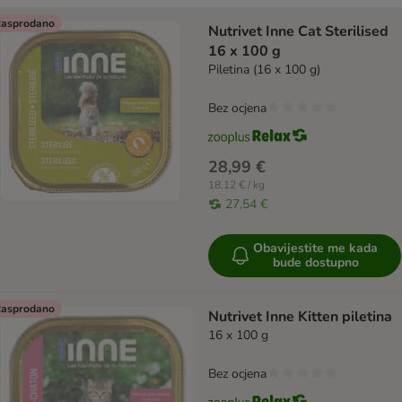
artikli proizvoda su promijenjeni
asprodano
Nutrivet Inne Cat Sterilised
16 x 100 g
Piletina (16 x 100 g)
Bez ocjena
28,99 €
18,12 € / kg
27,54 €
Obavijestite me kada
bude dostupno
asprodano
Nutrivet Inne Kitten piletina
16 x 100 g
Bez ocjena