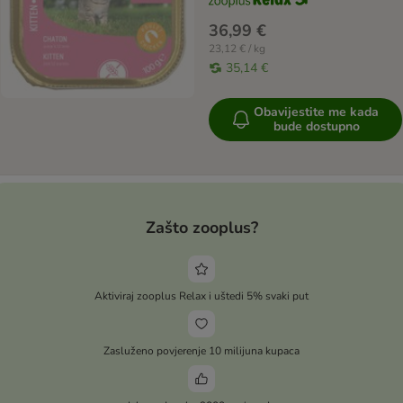
36,99 €
23,12 € / kg
35,14 €
Obavijestite me kada
bude dostupno
Zašto zooplus?
Aktiviraj zooplus Relax i uštedi 5% svaki put
Zasluženo povjerenje 10 milijuna kupaca