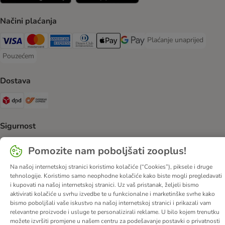
Načini plaćanja
Plaćanje unaprijed
Plaćanje unaprijed Paym
Visa Payment Method
MasterCard Payment Method
American Express Payment Method
Diners Club Payment Method
Payment Method
Google pay Payment Method
Pouzećem
Pouzećem Payment Method
Dostava
DPD Shipping Method
Overseas Shipping Method
Sigurnost
Security
Pomozite nam poboljšati zooplus!
Na našoj internetskoj stranici koristimo kolačiće (“Cookies”), piksele i druge
tehnologije. Koristimo samo neophodne kolačiće kako biste mogli pregledavati
i kupovati na našoj internetskoj stranici. Uz vaš pristanak, željeli bismo
O nama
Karijere
Web stranica tvrtke
Impressum
DSA
aktivirati kolačiće u svrhu izvedbe te u funkcionalne i marketinške svrhe kako
bismo poboljšali vaše iskustvo na našoj internetskoj stranici i prikazali vam
Opći uvjeti poslovanja
Odustati od ugovora
Kontakt
relevantne proizvode i usluge te personalizirali reklame. U bilo kojem trenutku
Troškovi slanja i vrijeme dostave
Načini plaćanja
možete izvršiti promjene u našem centru za podešavanje postavki o privatnosti