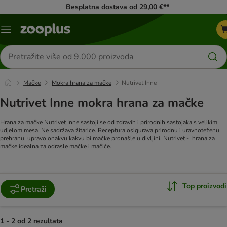
Besplatna dostava od 29,00 €**
Izbornik
Traži
proizvode
Mačke
Mokra hrana za mačke
Nutrivet Inne
Nutrivet Inne mokra hrana za mačke
Hrana za mačke Nutrivet Inne sastoji se od zdravih i prirodnih sastojaka s velikim
udjelom mesa. Ne sadržava žitarice. Receptura osigurava prirodnu i uravnoteženu
prehranu, upravo onakvu kakvu bi mačke pronašle u divljini. Nutrivet - hrana za
mačke idealna za odrasle mačke i mačiće.
Top proizvodi
Pretraži
1 - 2 od 2 rezultata