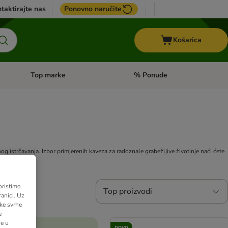
taktirajte nas
Ponovno naručite
Košarica
Top marke
% Ponude
Pregled kategorija: + VET hrana
Pregled kategorija: Top marke
g istrčavanja. Izbor primjerenih kaveza za radoznale grabežljive životinje naći ćete
oristimo
Top proizvodi
anici. Uz
ške svrhe
e
ne u
novo