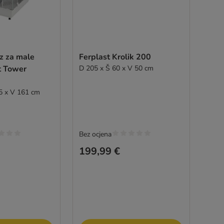
z za male
Ferplast Krolik 200
et Tower
D 205 x Š 60 x V 50 cm
75 x V 161 cm
Bez ocjena
199,99 €