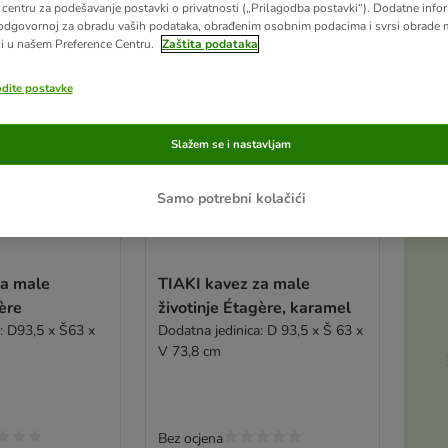
centru za podešavanje postavki o privatnosti („Prilagodba postavki“). Dodatne infor
odgovornoj za obradu vaših podataka, obrađenim osobnim podacima i svrsi obrade
i u našem Preference Centru.
Zaštita podataka
odite postavke
Slažem se i nastavljam
Samo potrebni kolačići
za male
TIAKI kavez za male
gère
životinje Étagère, karamel
: D93,5 x Š63 x
Dodatna jedinica: D 93,5 x Š 63 x
V 73,8 cm
Bez ocjena