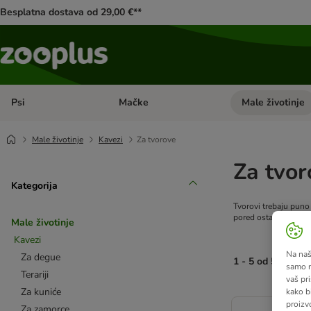
Besplatna dostava od 29,00 €**
Psi
Mačke
Male životinje
Pregled kategorija: Psi
Pregled kategorija
Male životinje
Kavezi
Za tvorove
Za tvor
Kategorija
Tvorovi trebaju puno 
pored ostale opreme 
Male životinje
Kavezi
Na našo
Za degue
1 - 5 od 5 rezulta
samo n
Terariji
vaš pri
Za kuniće
kako b
artikli proizvoda s
proizv
Za zamorce