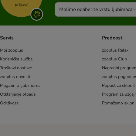
prijavu!
Molimo odaberite vrstu ljubimaca
Servis
Prednosti
Moj zooplus
zooplus Relax
Korisnička služba
zooplus Club
Troškovi dostave
Nagradni progra
zooplus novosti
zooplus pogodnos
Magazin o ljubimcima
Popust za skloniš
Otklanjanje otpada
Program za uzgaji
Održivost
Pomažemo skloni