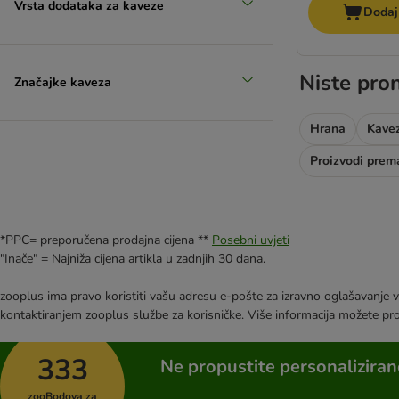
Vrsta dodataka za kaveze
Dodaj
Niste pron
Značajke kaveza
Hrana
Kavez
Proizvodi prema
*PPC= preporučena prodajna cijena **
Posebni uvjeti
"Inače" = Najniža cijena artikla u zadnjih 30 dana.
zooplus ima pravo koristiti vašu adresu e-pošte za izravno oglašavanje vl
kontaktiranjem zooplus službe za korisničke. Više informacija možete pr
333
Ne propustite personalizira
zooBodova za