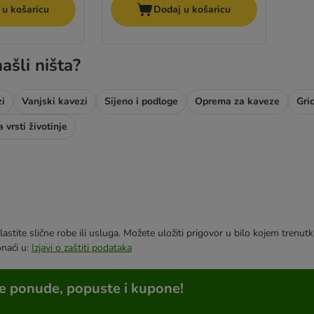
 u košaricu
Dodaj u košaricu
ašli ništa?
i
Vanjski kavezi
Sijeno i podloge
Oprema za kaveze
Gri
 vrsti životinje
astite slične robe ili usluga. Možete uložiti prigovor u bilo kojem trenu
onaći u:
Izjavi o zaštiti podataka
ne ponude, popuste i kupone!