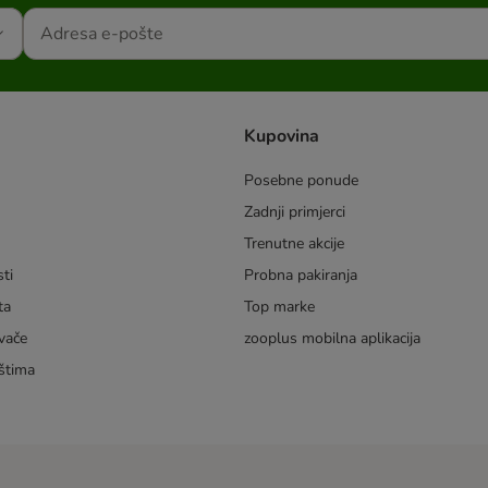
Kupovina
Posebne ponude
Zadnji primjerci
m
Trenutne akcije
ti
Probna pakiranja
ta
Top marke
vače
zooplus mobilna aplikacija
štima