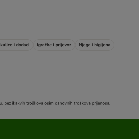
ckalice i dodaci
Igračke i prijevoz
Njega i higijena
tku, bez ikakvih troškova osim osnovnih troškova prijenosa,