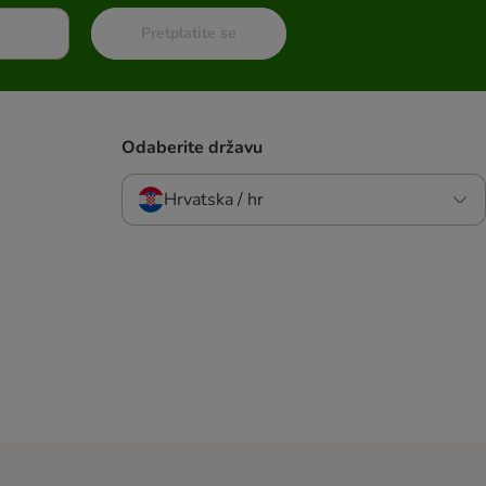
Pretplatite se
Odaberite državu
Hrvatska / hr