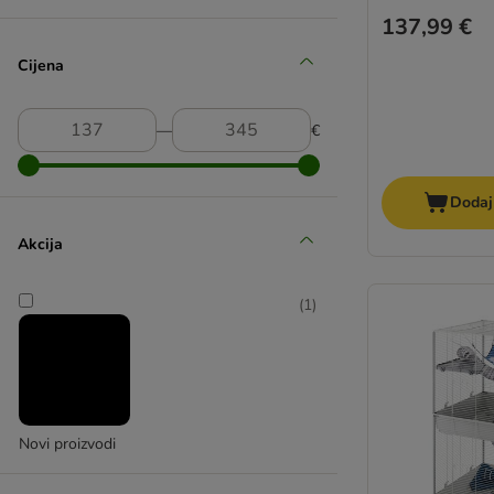
137,99 €
Cijena
―
€
Dodaj
Akcija
(
1
)
Novi proizvodi