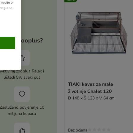
macije o
 mogu se
Zašto zooplus?
Aktiviraj zooplus Relax i
uštedi 5% svaki put
TIAKI kavez za male
životinje Chalet 120
D 148 x Š 123 x V 64 cm
Zasluženo povjerenje 10
milijuna kupaca
Bez ocjena