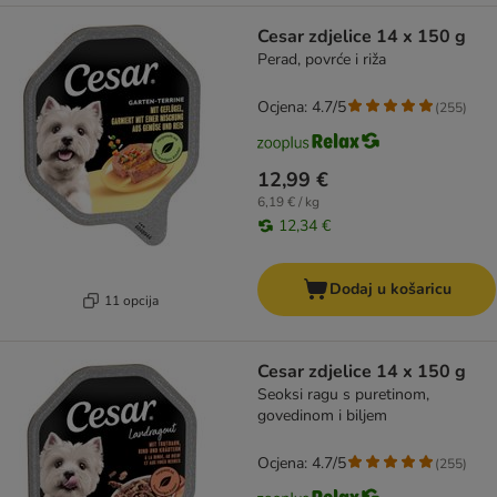
Cesar zdjelice 14 x 150 g
Perad, povrće i riža
Ocjena: 4.7/5
(
255
)
12,99 €
6,19 € / kg
12,34 €
Dodaj u košaricu
11 opcija
Cesar zdjelice 14 x 150 g
Seoksi ragu s puretinom,
govedinom i biljem
Ocjena: 4.7/5
(
255
)