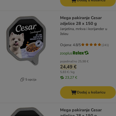
Dodaj u košaricu
Mega pakiranje Cesar
zdjelice 28 x 150 g
Janjetina, mrkva i korijander u
želeu
Ocjena: 4.8/5
(
241
)
pojedinačno
25,98 €
24,49 €
5,83 € / kg
23,27 €
5 opcija
Dodaj u košaricu
Mega pakiranje Cesar
zdjelice 28 x 150 g