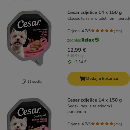
artikli proizvoda su promijenjeni
Cesar zdjelice 14 x 150 g
Classic terriner s teletinom i peradi
Ocjena: 4.7/5
(
255
)
12,99 €
6,19 € / kg
12,34 €
Dodaj u košaricu
11 opcija
Cesar zdjelice 14 x 150 g
Seoski ragu s teletinom i
puretinom
Ocjena: 4.7/5
(
255
)