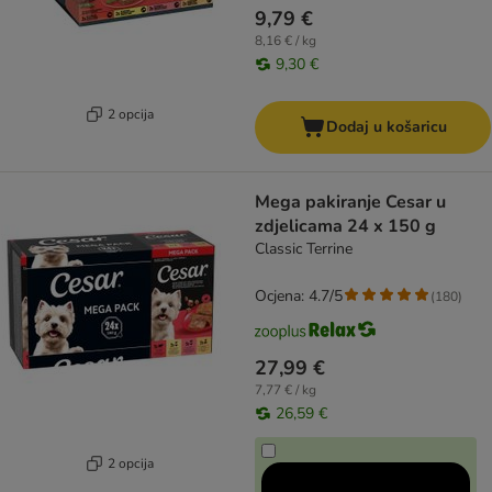
9,79 €
8,16 € / kg
9,30 €
2 opcija
Dodaj u košaricu
Mega pakiranje Cesar u
zdjelicama 24 x 150 g
Classic Terrine
Ocjena: 4.7/5
(
180
)
27,99 €
7,77 € / kg
26,59 €
2 opcija