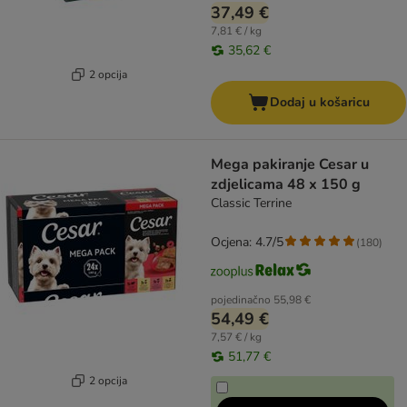
37,49 €
7,81 € / kg
35,62 €
2 opcija
Dodaj u košaricu
Mega pakiranje Cesar u
zdjelicama 48 x 150 g
Classic Terrine
Ocjena: 4.7/5
(
180
)
pojedinačno
55,98 €
54,49 €
7,57 € / kg
51,77 €
2 opcija