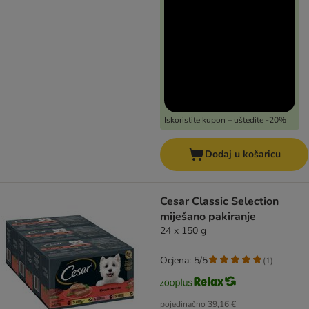
Iskoristite kupon – uštedite -20%
Dodaj u košaricu
Cesar Classic Selection
miješano pakiranje
24 x 150 g
Ocjena: 5/5
(
1
)
pojedinačno
39,16 €