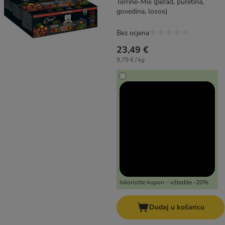
Terrine-Mix (perad, puretina,
govedina, losos)
Bez ocjena
23,49 €
9,79 € / kg
Iskoristite kupon – uštedite -20%
Dodaj u košaricu