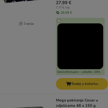
27,99 €
7,77 € / kg
26,59 €
2 opcija
Iskoristite kupon – uštedite -20%
Dodaj u košaricu
Mega pakiranje Cesar u
zdjelicama 48 x 150 g