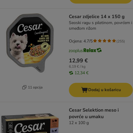
Cesar zdjelice 14 x 150 g
Seoski ragu s piletinom, povrćem i
smeđom rižom
Ocjena: 4.7/5
(
255
)
12,99 €
6,19 € / kg
12,34 €
11 opcija
Dodaj u košaricu
Cesar Selektion meso i
povrće u umaku
12 x 100 g