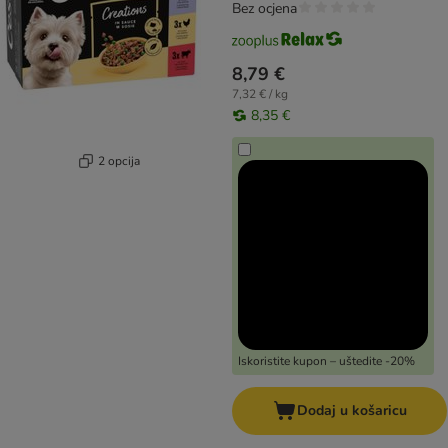
Bez ocjena
8,79 €
7,32 € / kg
8,35 €
2 opcija
Iskoristite kupon – uštedite -20%
Dodaj u košaricu