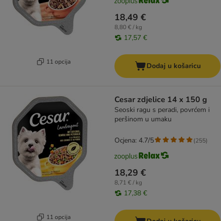
18,49 €
8,80 € / kg
17,57 €
11 opcija
Dodaj u košaricu
Cesar zdjelice 14 x 150 g
Seoski ragu s peradi, povrćem i
peršinom u umaku
Ocjena: 4.7/5
(
255
)
18,29 €
8,71 € / kg
17,38 €
11 opcija