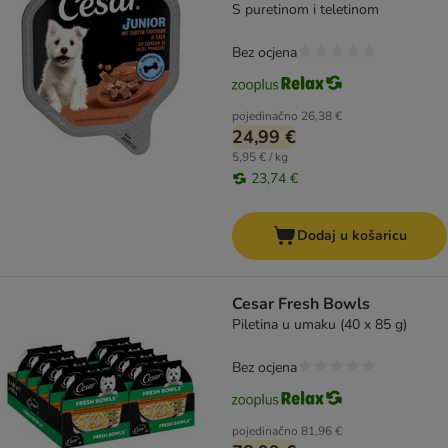
S puretinom i teletinom
Bez ocjena
pojedinačno
26,38 €
24,99 €
5,95 € / kg
23,74 €
Dodaj u košaricu
Cesar Fresh Bowls
Piletina u umaku (40 x 85 g)
Bez ocjena
pojedinačno
81,96 €