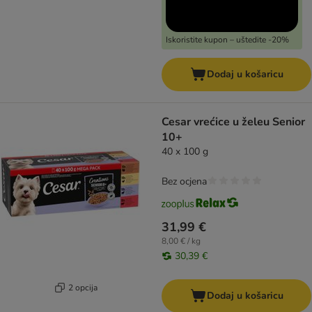
Iskoristite kupon – uštedite -20%
Dodaj u košaricu
Cesar vrećice u želeu Senior
10+
40 x 100 g
Bez ocjena
31,99 €
8,00 € / kg
30,39 €
2 opcija
Dodaj u košaricu