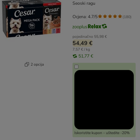
Seoski ragu
Ocjena: 4.7/5
(
180
)
pojedinačno
55,98 €
54,49 €
7,57 € / kg
51,77 €
2 opcija
Iskoristite kupon – uštedite -20%