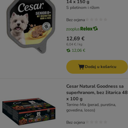
14 x 150 g
S piletinom i rižom
Bez ocjena
12,69 €
6,04 € / kg
12,06 €
Dodaj u košaricu
Cesar Natural Goodness sa
superhranom, bez žitarica 48
x 100 g
Terrine-Mix (perad, puretina,
govedina, losos)
Bez ocjena