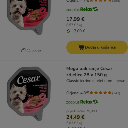
Ocjena: 4.7/5
(
255
)
17,99 €
8,57 € / kg
17,09 €
Dodaj u košaricu
11 opcija
Mega pakiranje Cesar
zdjelice 28 x 150 g
Classic terrine s teletinom i peradi
Ocjena: 4.8/5
(
241
)
pojedinačno
25,98 €
24,49 €
5,83 € / kg