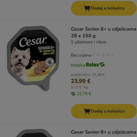
Dodaj u košaricu
Cesar Senior 8+ u zdjelicama
28 x 150 g
S piletinom i rižom
Bez ocjena
pojedinačno
25,38 €
23,99 €
5,71 € / kg
22,79 €
Dodaj u košaricu
Cesar Senior 8+ u zdjelicama