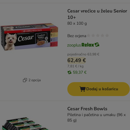
Cesar vrećice u želeu Senior
10+
80 x 100 g
Bez ocjena
pojedinačno
63,98 €
62,49 €
7,81 € / kg
59,37 €
2 opcija
Dodaj u košaricu
Cesar Fresh Bowls
Piletina i pačetina u umaku (96 x
85 g)