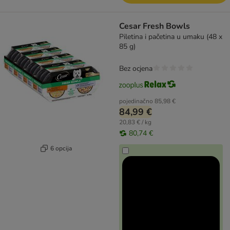
Cesar Fresh Bowls
Piletina i pačetina u umaku (48 x
85 g)
Bez ocjena
pojedinačno
85,98 €
84,99 €
20,83 € / kg
80,74 €
6 opcija