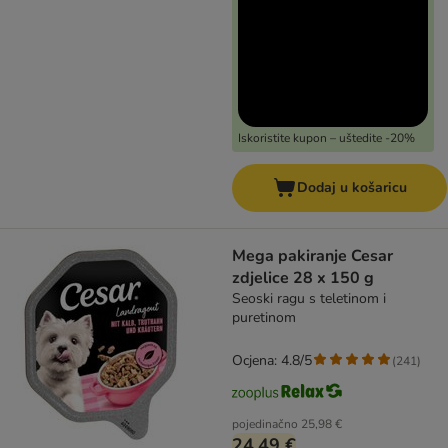
Iskoristite kupon – uštedite -20%
Dodaj u košaricu
Mega pakiranje Cesar
zdjelice 28 x 150 g
Seoski ragu s teletinom i
puretinom
Ocjena: 4.8/5
(
241
)
pojedinačno
25,98 €
24,49 €