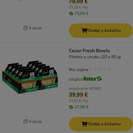
78,99 €
23,23 € / kg
75,04 €
6 opcija
Dodaj u košaricu
Cesar Fresh Bowls
Piletina u umaku (20 x 85 g)
Bez ocjena
pojedinačno
40,98 €
39,99 €
23,52 € / kg
37,99 €
6 opcija
Dodaj u košaricu