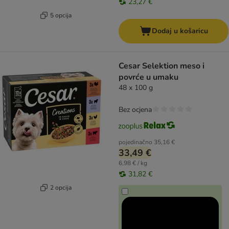
23,27 €
5 opcija
Dodaj u košaricu
Cesar Selektion meso i
povrće u umaku
48 x 100 g
Bez ocjena
pojedinačno
35,16 €
33,49 €
6,98 € / kg
31,82 €
2 opcija