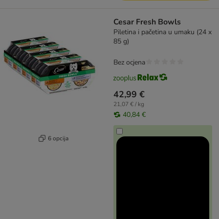
Cesar Fresh Bowls
Piletina i pačetina u umaku (24 x
85 g)
Bez ocjena
42,99 €
21,07 € / kg
40,84 €
6 opcija