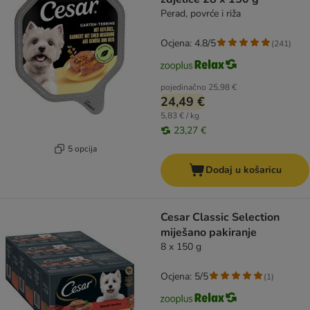
Perad, povrće i riža
Ocjena: 4.8/5
(
241
)
pojedinačno
25,98 €
24,49 €
5,83 € / kg
23,27 €
5 opcija
Dodaj u košaricu
Cesar Classic Selection
miješano pakiranje
8 x 150 g
Ocjena: 5/5
(
1
)