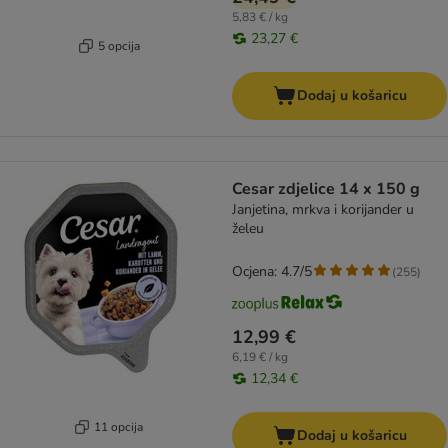
5,83 € / kg
23,27 €
5 opcija
Dodaj u košaricu
Cesar zdjelice 14 x 150 g
Janjetina, mrkva i korijander u
želeu
Ocjena: 4.7/5
(
255
)
12,99 €
6,19 € / kg
12,34 €
11 opcija
Dodaj u košaricu