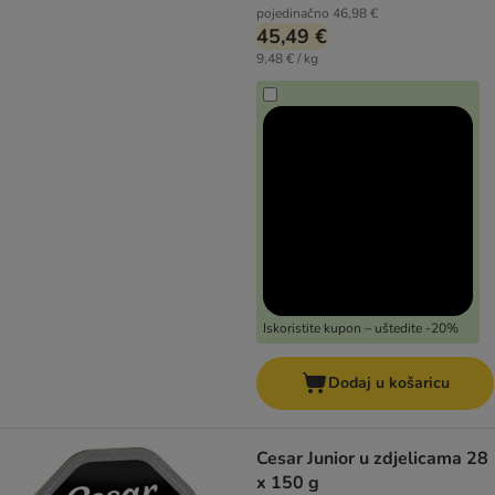
pojedinačno
46,98 €
45,49 €
9,48 € / kg
Iskoristite kupon – uštedite -20%
Dodaj u košaricu
Cesar Junior u zdjelicama 28
x 150 g