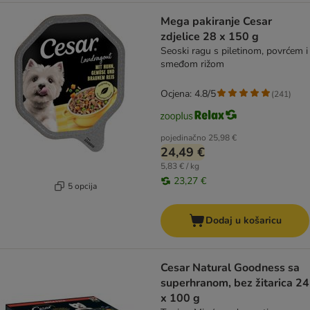
Mega pakiranje Cesar
zdjelice 28 x 150 g
Seoski ragu s piletinom, povrćem i
smeđom rižom
Ocjena: 4.8/5
(
241
)
pojedinačno
25,98 €
24,49 €
5,83 € / kg
23,27 €
5 opcija
Dodaj u košaricu
Cesar Natural Goodness sa
superhranom, bez žitarica 24
x 100 g