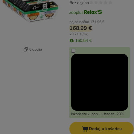
Bez ocjena
pojedinačno
171,96 €
168,99 €
20,71 € / kg
160,54 €
6 opcija
Iskoristite kupon – uštedite -20%
Dodaj u košaricu