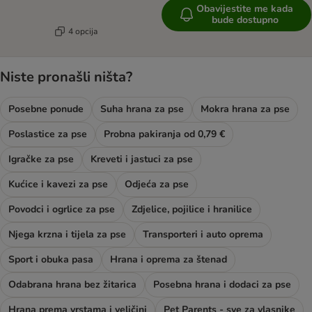
Obavijestite me kada
bude dostupno
4 opcija
Niste pronašli ništa?
Posebne ponude
Suha hrana za pse
Mokra hrana za pse
Poslastice za pse
Probna pakiranja od 0,79 €
Igračke za pse
Kreveti i jastuci za pse
Kućice i kavezi za pse
Odjeća za pse
Povodci i ogrlice za pse
Zdjelice, pojilice i hranilice
Njega krzna i tijela za pse
Transporteri i auto oprema
Sport i obuka pasa
Hrana i oprema za štenad
Odabrana hrana bez žitarica
Posebna hrana i dodaci za pse
Hrana prema vrstama i veličini
Pet Parents - sve za vlasnike