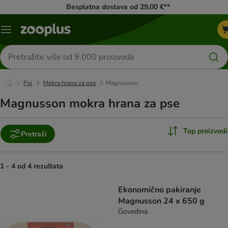
Besplatna dostava od 29,00 €**
Izbornik
Traži
proizvode
Psi
Mokra hrana za pse
Magnusson
Magnusson mokra hrana za pse
Top proizvodi
Pretraži
1 - 4 od 4 rezultata
artikli proizvoda su promijenjeni
Ekonomično pakiranje
Magnusson 24 x 650 g
Govedina