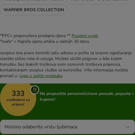
WARNER BROS COLLECTION
*PPC= preporučena prodajna cijena **
Posebni uvjeti
"Inače" = Najniža cijena artikla u zadnjih 30 dana.
zooplus ima pravo koristiti vašu adresu e-pošte za izravno oglašavanje
vlastite slične robe ili usluga. Možete uložiti prigovor u bilo kojem
trenutku, bez ikakvih troškova osim osnovnih troškova prijenosa,
kontaktiranjem zooplus službe za korisničke. Više informacija možete
pronaći u:
Izjavi o zaštiti podataka
333
Ne propustite personalizirane ponude, popuste i
kupone!
zooBodova za
prijavu!
Molimo odaberite vrstu ljubimaca