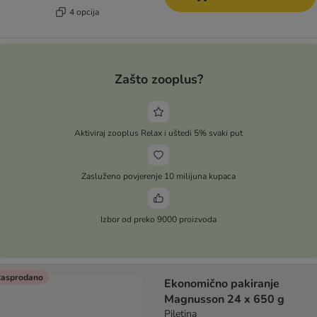
4 opcija
Zašto zooplus?
Aktiviraj zooplus Relax i uštedi 5% svaki put
Zasluženo povjerenje 10 milijuna kupaca
Izbor od preko 9000 proizvoda
asprodano
Ekonomično pakiranje
Magnusson 24 x 650 g
Piletina