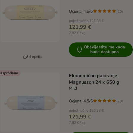
Ocjena: 4.5/5
(
20
)
pojedinačno
126,98 €
121,99 €
7,82 € / kg
Obavijestite me kada
bude dostupno
4 opcija
asprodano
Ekonomično pakiranje
Magnusson 24 x 650 g
Mild
Ocjena: 4.5/5
(
20
)
pojedinačno
126,98 €
121,99 €
7,82 € / kg