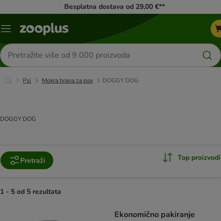
Besplatna dostava od 29,00 €**
Izbornik
Traži
proizvode
Psi
Mokra hrana za pse
DOGGY DOG
DOGGY DOG
Top proizvodi
Pretraži
1 - 5 od 5 rezultata
artikli proizvoda su promijenjeni
Ekonomično pakiranje