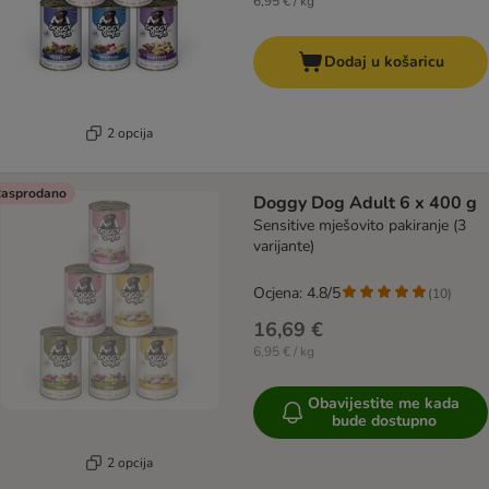
6,95 € / kg
Dodaj u košaricu
2 opcija
asprodano
Doggy Dog Adult 6 x 400 g
Sensitive mješovito pakiranje (3
varijante)
Ocjena: 4.8/5
(
10
)
16,69 €
6,95 € / kg
Obavijestite me kada
bude dostupno
2 opcija