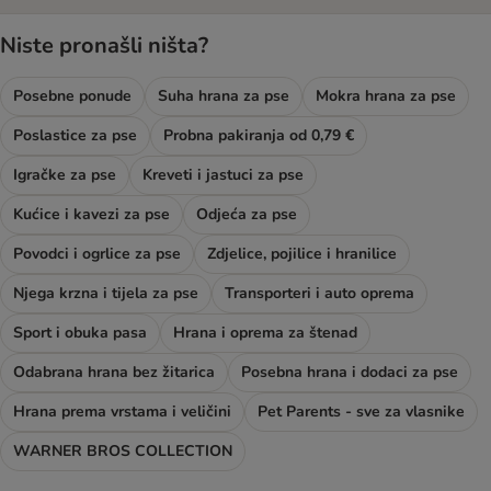
Niste pronašli ništa?
Posebne ponude
Suha hrana za pse
Mokra hrana za pse
Poslastice za pse
Probna pakiranja od 0,79 €
Igračke za pse
Kreveti i jastuci za pse
Kućice i kavezi za pse
Odjeća za pse
Povodci i ogrlice za pse
Zdjelice, pojilice i hranilice
Njega krzna i tijela za pse
Transporteri i auto oprema
Sport i obuka pasa
Hrana i oprema za štenad
Odabrana hrana bez žitarica
Posebna hrana i dodaci za pse
Hrana prema vrstama i veličini
Pet Parents - sve za vlasnike
WARNER BROS COLLECTION