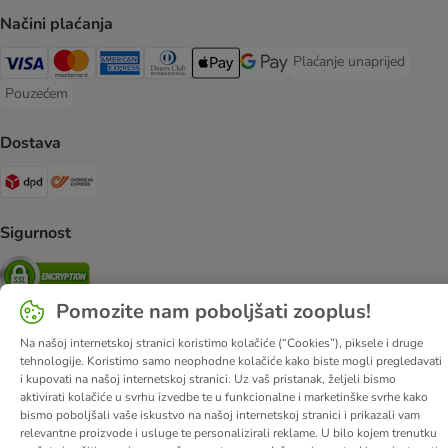
Načini plaćanja
Plaćanje unaprijed
Plaćanje unaprijed Paym
Visa Payment Method
MasterCard Payment Method
American Express Payment Method
Diners Club Payment Method
Payment Method
Google pay Payment Method
Pouzećem
Pouzećem Payment Method
Dostava
DPD Shipping Method
Overseas Shipping Method
Sigurnost
Security
Pomozite nam poboljšati zooplus!
Na našoj internetskoj stranici koristimo kolačiće (“Cookies”), piksele i druge
tehnologije. Koristimo samo neophodne kolačiće kako biste mogli pregledavati
O nama
Karijere
Web stranica tvrtke
Impressum
DSA
i kupovati na našoj internetskoj stranici. Uz vaš pristanak, željeli bismo
Opći uvjeti poslovanja
Odustati od ugovora
Kontakt
aktivirati kolačiće u svrhu izvedbe te u funkcionalne i marketinške svrhe kako
bismo poboljšali vaše iskustvo na našoj internetskoj stranici i prikazali vam
Troškovi slanja i vrijeme dostave
Načini plaćanja
relevantne proizvode i usluge te personalizirali reklame. U bilo kojem trenutku
Propisi o uklanjanju otpada
Zaštita podataka