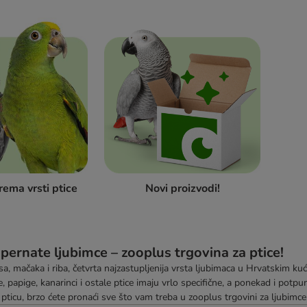
rema vrsti ptice
Novi proizvodi!
pernate ljubimce – zooplus trgovina za ptice!
a, mačaka i riba, četvrta najzastupljenija vrsta ljubimaca u Hrvatskim k
ce, papige, kanarinci i ostale ptice imaju vrlo specifične, a ponekad i potpu
ticu, brzo ćete pronaći sve što vam treba u zooplus trgovini za ljubimce