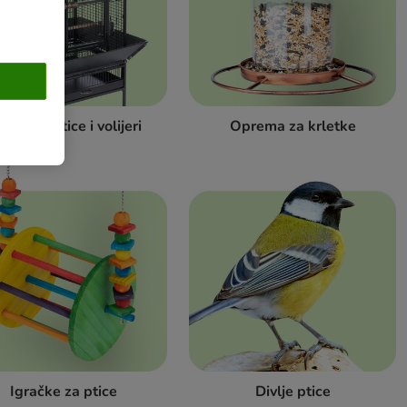
vezi za ptice i volijeri
Oprema za krletke
Igračke za ptice
Divlje ptice