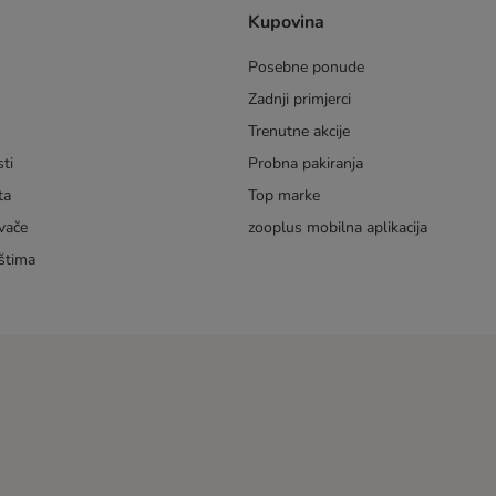
Kupovina
Posebne ponude
Zadnji primjerci
m
Trenutne akcije
ti
Probna pakiranja
ta
Top marke
vače
zooplus mobilna aplikacija
štima