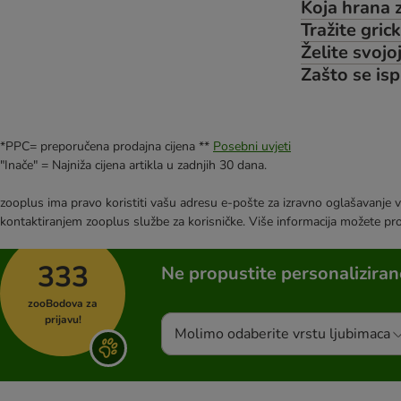
Koja hrana z
Tražite gric
Želite svojo
Zašto se isp
*PPC= preporučena prodajna cijena **
Posebni uvjeti
"Inače" = Najniža cijena artikla u zadnjih 30 dana.
zooplus ima pravo koristiti vašu adresu e-pošte za izravno oglašavanje vl
kontaktiranjem zooplus službe za korisničke. Više informacija možete pr
333
Ne propustite personalizira
zooBodova za
prijavu!
Molimo odaberite vrstu ljubimaca