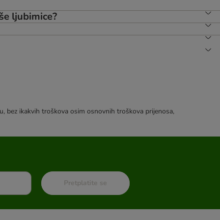
aše ljubimice?
tku, bez ikakvih troškova osim osnovnih troškova prijenosa,
Pretplatite se