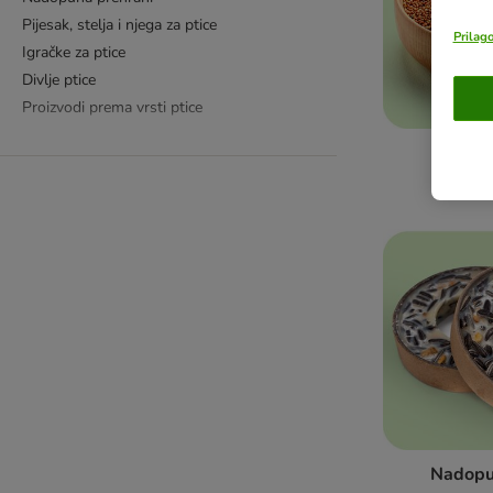
Pijesak, stelja i njega za ptice
Prilag
Igračke za ptice
Divlje ptice
Proizvodi prema vrsti ptice
Hrana
Nadopu