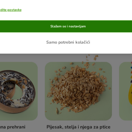
odite postavke
Slažem se i nastavljam
 za ptice
Grickalice i krekeri
Ka
Samo potrebni kolačići
na prehrani
Pijesak, stelja i njega za ptice