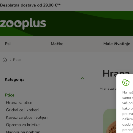
Besplatna dostava od 29,00 €**
Psi
Mačke
Male životinje
Pregled kategorija: Psi
Pregled kategorija
Ptice
Hrana z
Kategorija
Hrana za ptice, krlet
Na našo
Ptice
samo n
Hrana za ptice
vaš pri
kako b
Grickalice i krekeri
proizv
Kavezi za ptice i volijeri
našem 
Oprema za krletke
osobi 
pronać
Nadopuna prehrani