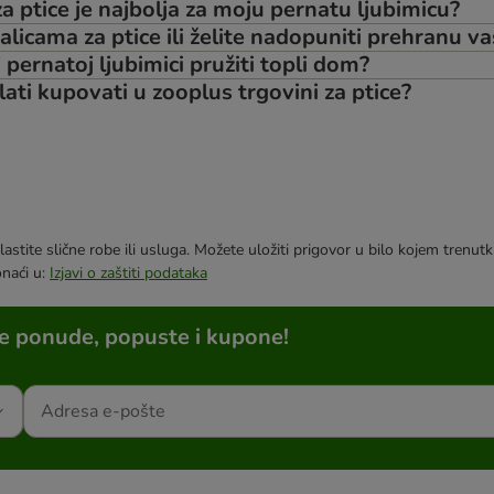
a ptice je najbolja za moju pernatu ljubimicu?
kalicama za ptice ili želite nadopuniti prehranu v
j pernatoj ljubimici pružiti topli dom?
lati kupovati u zooplus trgovini za ptice?
astite slične robe ili usluga. Možete uložiti prigovor u bilo kojem trenu
onaći u:
Izjavi o zaštiti podataka
ne ponude, popuste i kupone!