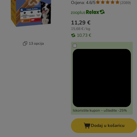
Ocjena: 4.6/5
(
2089
)
11,29 €
15,68 € / kg
10,73 €
13 opcija
Iskoristite kupon – uštedite -25%
Dodaj u košaricu