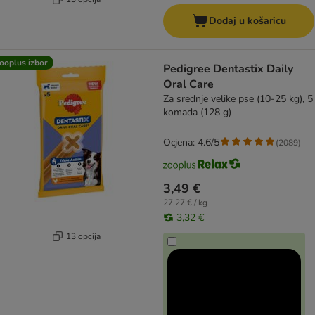
Dodaj u košaricu
ooplus izbor
Pedigree Dentastix Daily
Oral Care
Za srednje velike pse (10-25 kg), 5
komada (128 g)
Ocjena: 4.6/5
(
2089
)
3,49 €
27,27 € / kg
3,32 €
13 opcija