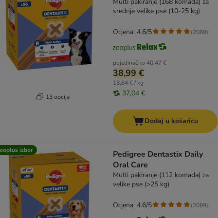
Multi pakiranje (168 komada) za
srednje velike pse (10-25 kg)
Ocjena: 4.6/5
(
2089
)
pojedinačno
40,47 €
38,99 €
18,84 € / kg
37,04 €
13 opcija
Dodaj u košaricu
ooplus izbor
Pedigree Dentastix Daily
Oral Care
Multi pakiranje (112 komada) za
velike pse (>25 kg)
Ocjena: 4.6/5
(
2089
)