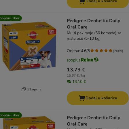
Dodaj u košaricu
ooplus izbor
Pedigree Dentastix Daily
Oral Care
Multi pakiranje (56 komada) za
male pse (5-10 kg)
Ocjena: 4.6/5
(
2089
)
13,79 €
15,67 € / kg
13,10 €
13 opcija
Dodaj u košaricu
ooplus izbor
Pedigree Dentastix Daily
Oral Care