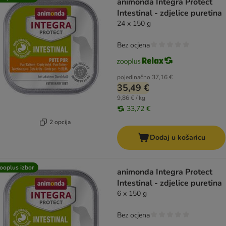
animonda Integra Protect
Intestinal - zdjelice puretina
24 x 150 g
Bez ocjena
pojedinačno
37,16 €
35,49 €
9,86 € / kg
33,72 €
2 opcija
Dodaj u košaricu
ooplus izbor
animonda Integra Protect
Intestinal - zdjelice puretina
6 x 150 g
Bez ocjena