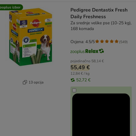
ooplus izbor
Pedigree Dentastix Fresh
Daily Freshness
Za srednje velike pse (10-25 kg),
168 komada
Ocjena: 4.5/5
(
549
)
pojedinačno
58,14 €
55,49 €
12,84 € / kg
52,72 €
13 opcija