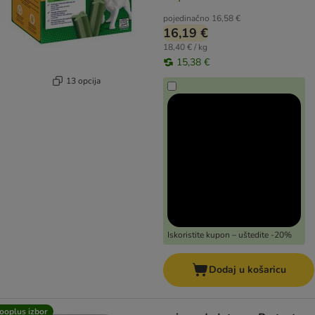
pojedinačno
16,58 €
16,19 €
18,40 € / kg
15,38 €
13 opcija
Iskoristite kupon – uštedite -20%
Dodaj u košaricu
ooplus izbor