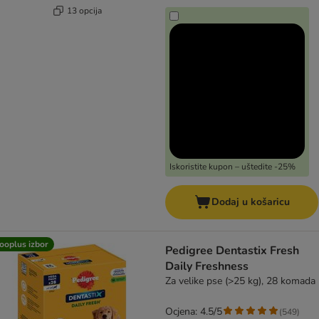
13 opcija
Iskoristite kupon – uštedite -25%
Dodaj u košaricu
ooplus izbor
Pedigree Dentastix Fresh
Daily Freshness
Za velike pse (>25 kg), 28 komada
Ocjena: 4.5/5
(
549
)