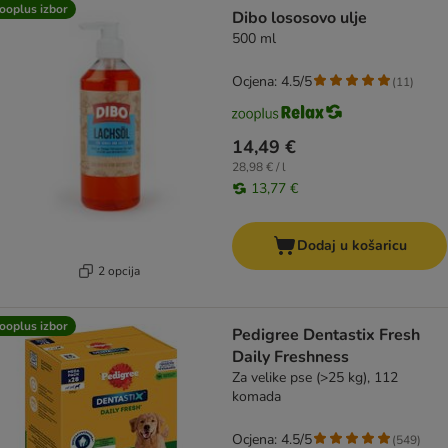
ooplus izbor
Dibo lososovo ulje
500 ml
Ocjena: 4.5/5
(
11
)
14,49 €
28,98 € / l
13,77 €
Dodaj u košaricu
2 opcija
ooplus izbor
Pedigree Dentastix Fresh
Daily Freshness
Za velike pse (>25 kg), 112
komada
Ocjena: 4.5/5
(
549
)