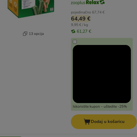
pojedinačno
67,74 €
64,49 €
9,95 € / kg
61,27 €
13 opcija
Iskoristite kupon – uštedite -25%
Dodaj u košaricu