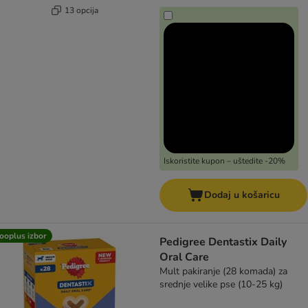
13 opcija
Iskoristite kupon – uštedite -20%
Dodaj u košaricu
ooplus izbor
Pedigree Dentastix Daily
Oral Care
Mult pakiranje (28 komada) za
srednje velike pse (10-25 kg)