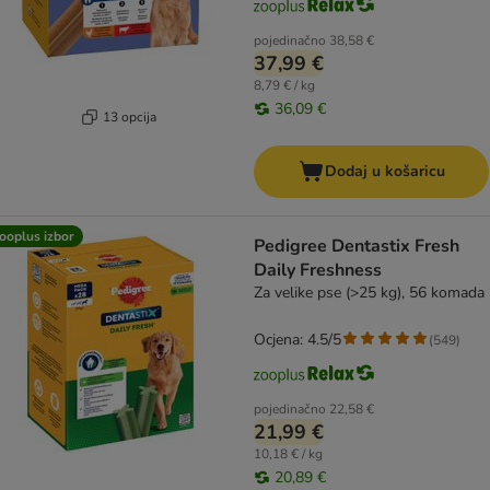
pojedinačno
38,58 €
37,99 €
8,79 € / kg
36,09 €
13 opcija
Dodaj u košaricu
ooplus izbor
Pedigree Dentastix Fresh
Daily Freshness
Za velike pse (>25 kg), 56 komada
Ocjena: 4.5/5
(
549
)
pojedinačno
22,58 €
21,99 €
10,18 € / kg
20,89 €