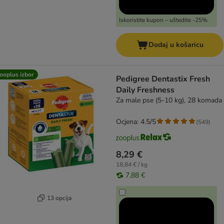
Iskoristite kupon – uštedite -25%
Dodaj u košaricu
ooplus izbor
Pedigree Dentastix Fresh
Daily Freshness
Za male pse (5-10 kg), 28 komada
Ocjena: 4.5/5
(
549
)
8,29 €
18,84 € / kg
7,88 €
13 opcija