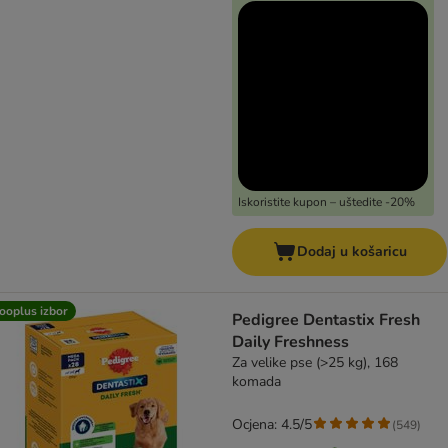
Iskoristite kupon – uštedite -20%
Dodaj u košaricu
ooplus izbor
Pedigree Dentastix Fresh
Daily Freshness
Za velike pse (>25 kg), 168
komada
Ocjena: 4.5/5
(
549
)