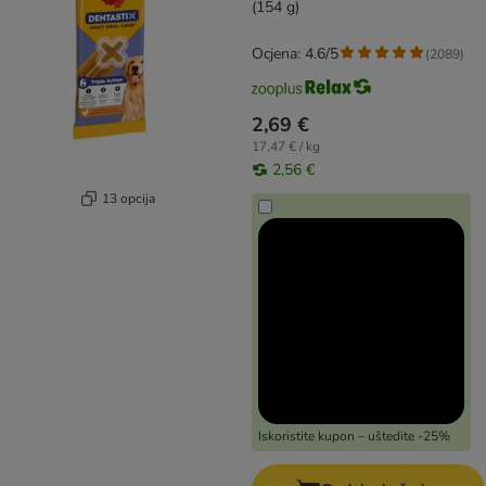
(154 g)
Ocjena: 4.6/5
(
2089
)
2,69 €
17,47 € / kg
2,56 €
13 opcija
Iskoristite kupon – uštedite -25%