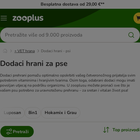
Besplatna dostava od 29,00 €**
Izbornik
Traži
proizvode
+ VET hrana
Dodaci hrani - psi
Dodaci hrani za pse
Dodaci prehrani pomažu optimalno opskrbiti vašeg četveronožnog prijatelja svim
potrebnim vitaminima i hranjivim tvarima. Osim toga, odabrani dodaci mogu imati
povoljan utjecaj na podršku organizmu. U zooplusu možete pronaći sve što je
vašem psu potrebno za uravnoteženu prehranu – za sretan i vitalan život psa!
Luposan
8in1
Hokamix i Grau
Top proizvodi
Pretraži