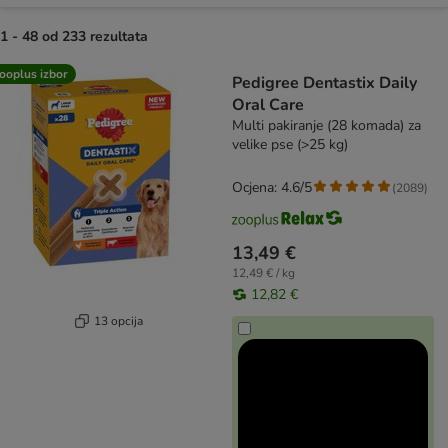
1 - 48 od 233 rezultata
artikli proizvoda su promijenjeni
ooplus izbor
Pedigree Dentastix Daily
Oral Care
Multi pakiranje (28 komada) za
velike pse (>25 kg)
Ocjena: 4.6/5
(
2089
)
13,49 €
12,49 € / kg
12,82 €
13 opcija