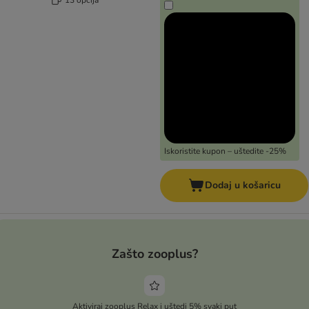
Iskoristite kupon – uštedite -25%
Dodaj u košaricu
Zašto zooplus?
Aktiviraj zooplus Relax i uštedi 5% svaki put