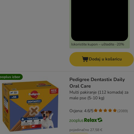
Iskoristite kupon – uštedite -20%
Dodaj u košaricu
ooplus izbor
Pedigree Dentastix Daily
Oral Care
Multi pakiranje (112 komada) za
male pse (5-10 kg)
Ocjena: 4.6/5
(
2089
)
pojedinačno
27,58 €