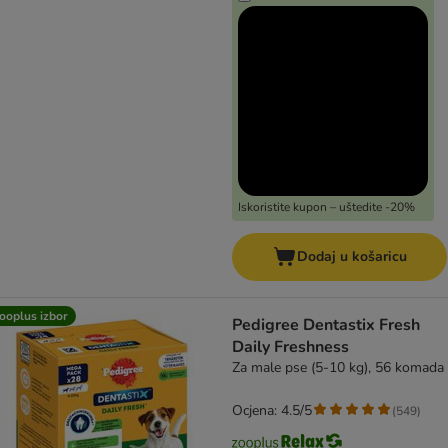
Iskoristite kupon – uštedite -20%
Dodaj u košaricu
ooplus izbor
Pedigree Dentastix Fresh
Daily Freshness
Za male pse (5-10 kg), 56 komada
Ocjena: 4.5/5
(
549
)