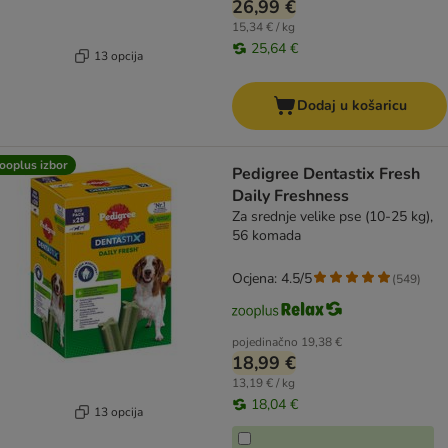
26,99 €
15,34 € / kg
25,64 €
13 opcija
Dodaj u košaricu
ooplus izbor
Pedigree Dentastix Fresh
Daily Freshness
Za srednje velike pse (10-25 kg),
56 komada
Ocjena: 4.5/5
(
549
)
pojedinačno
19,38 €
18,99 €
13,19 € / kg
18,04 €
13 opcija