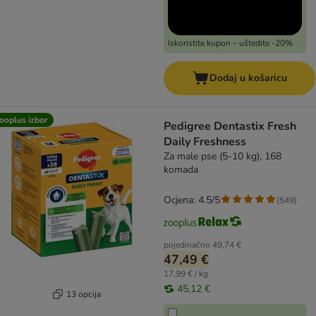
Iskoristite kupon – uštedite -20%
Dodaj u košaricu
ooplus izbor
Pedigree Dentastix Fresh
Daily Freshness
Za male pse (5-10 kg), 168
komada
Ocjena: 4.5/5
(
549
)
pojedinačno
49,74 €
47,49 €
17,99 € / kg
45,12 €
13 opcija