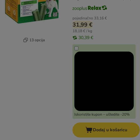
pojedinačno
33,16 €
31,99 €
18,18 € / kg
30,39 €
13 opcija
Iskoristite kupon – uštedite -20%
Dodaj u košaricu