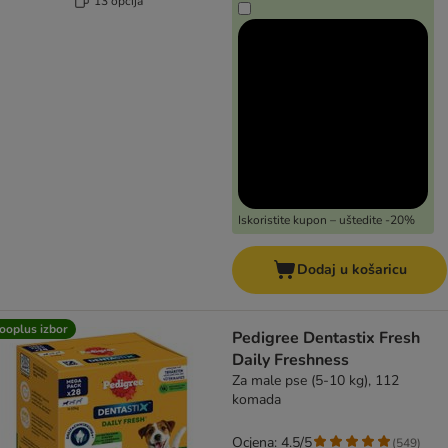
13 opcija
Iskoristite kupon – uštedite -20%
Dodaj u košaricu
ooplus izbor
Pedigree Dentastix Fresh
Daily Freshness
Za male pse (5-10 kg), 112
komada
Ocjena: 4.5/5
(
549
)