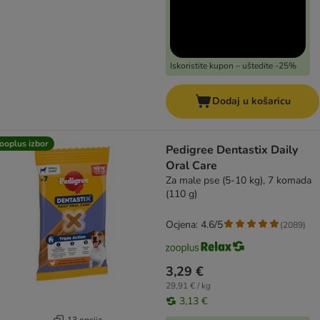
Iskoristite kupon – uštedite -25%
Dodaj u košaricu
ooplus izbor
Pedigree Dentastix Daily
Oral Care
Za male pse (5-10 kg), 7 komada
(110 g)
Ocjena: 4.6/5
(
2089
)
3,29 €
29,91 € / kg
3,13 €
13 opcija