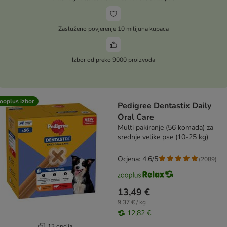
Zasluženo povjerenje 10 milijuna kupaca
Izbor od preko 9000 proizvoda
ooplus izbor
Pedigree Dentastix Daily
Oral Care
Multi pakiranje (56 komada) za
srednje velike pse (10-25 kg)
Ocjena: 4.6/5
(
2089
)
13,49 €
9,37 € / kg
12,82 €
13 opcija