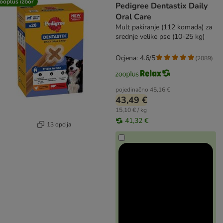
ooplus izbor
Pedigree Dentastix Daily
Oral Care
Mult pakiranje (112 komada) za
srednje velike pse (10-25 kg)
Ocjena: 4.6/5
(
2089
)
pojedinačno
45,16 €
43,49 €
15,10 € / kg
41,32 €
13 opcija