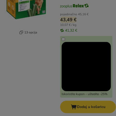
pojedinačno
45,16 €
43,49 €
10,07 € / kg
41,32 €
13 opcija
Iskoristite kupon – uštedite -25%
Dodaj u košaricu