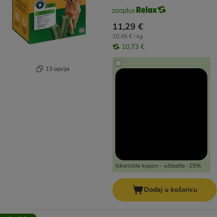
11,29 €
10,45 € / kg
10,73 €
13 opcija
Iskoristite kupon – uštedite -25%
Dodaj u košaricu