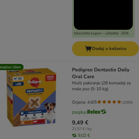
Iskoristite kupon – uštedite -25%
Dodaj u košaricu
ooplus izbor
Pedigree Dentastix Daily
Oral Care
Multi pakiranje (28 komada) za
male pse (5-10 kg)
Ocjena: 4.6/5
(
2089
)
9,49 €
21,57 € / kg
9,02 €