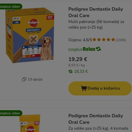
ooplus izbor
Pedigree Dentastix Daily
Oral Care
Multi pakiranje (56 komada) za
velike pse (>25 kg)
Ocjena: 4.6/5
(
2089
)
19,29 €
8,93 € / kg
18,33 €
13 opcija
Dodaj u košaricu
ooplus izbor
Pedigree Dentastix Daily
Oral Care
Za velike pse (>25 kg), 4 komada