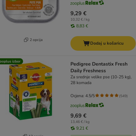
9,29 €
10,32 € / kg
8,83 €
2 opcija
Dodaj u košaricu
ooplus izbor
Pedigree Dentastix Fresh
Daily Freshness
Za srednje velike pse (10-25 kg),
28 komada
Ocjena: 4.5/5
(
549
)
9,69 €
13,46 € / kg
9,21 €