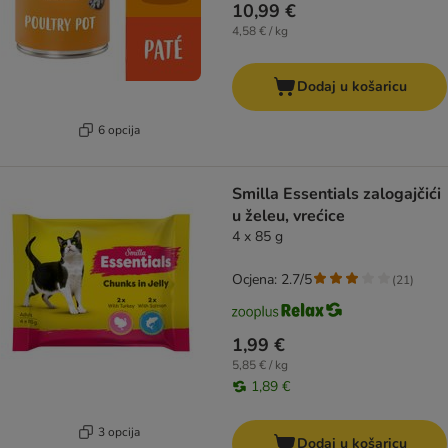
10,99 €
4,58 € / kg
Dodaj u košaricu
6 opcija
Smilla Essentials zalogajčići
u želeu, vrećice
4 x 85 g
Ocjena: 2.7/5
(
21
)
1,99 €
5,85 € / kg
1,89 €
3 opcija
Dodaj u košaricu