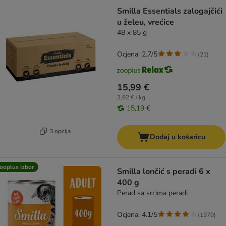
Smilla Essentials zalogajčići
u želeu, vrećice
48 x 85 g
Ocjena: 2.7/5
(
21
)
15,99 €
3,92 € / kg
15,19 €
3 opcija
Dodaj u košaricu
ooplus izbor
Smilla lončić s peradi 6 x
400 g
Perad sa srcima peradi
Ocjena: 4.1/5
(
1379
)