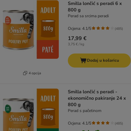
Smilla lončić s peradi 6 x
800 g
Perad sa srcima peradi
Ocjena: 4.1/5
(
485
)
17,99 €
3,75 € / kg
Dodaj u košaricu
4 opcija
Smilla lončić s peradi -
ekonomično pakiranje 24 x
800 g
Perad s pačetinom
Ocjena: 4.1/5
(
485
)