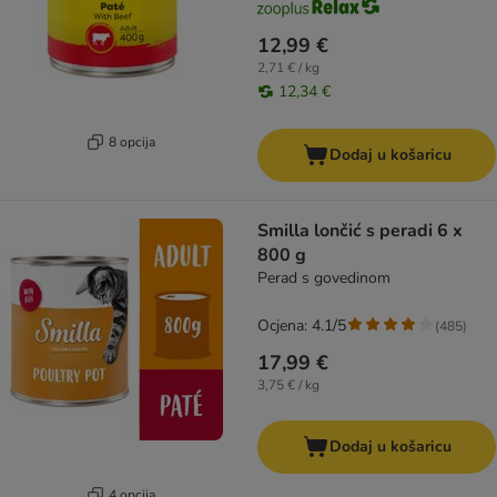
12,99 €
2,71 € / kg
12,34 €
8 opcija
Dodaj u košaricu
Smilla lončić s peradi 6 x
800 g
Perad s govedinom
Ocjena: 4.1/5
(
485
)
17,99 €
3,75 € / kg
Dodaj u košaricu
4 opcija