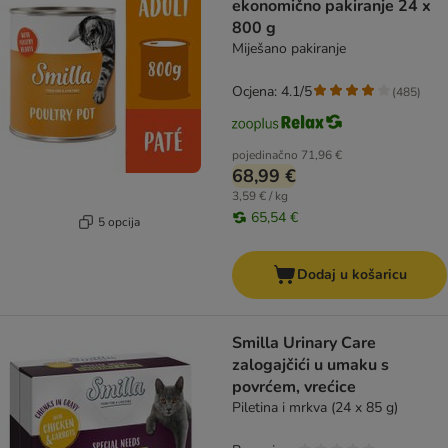
ekonomično pakiranje 24 x
800 g
Miješano pakiranje
Ocjena: 4.1/5
(
485
)
pojedinačno
71,96 €
68,99 €
3,59 € / kg
65,54 €
5 opcija
Dodaj u košaricu
Smilla Urinary Care
zalogajčići u umaku s
povrćem, vrećice
Piletina i mrkva (24 x 85 g)