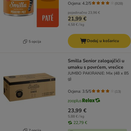
Ocjena: 4.2/5
(
928
)
pojedinačno
23,96 €
21,99 €
4,58 € / kg
Dodaj u košaricu
5 opcija
Smilla Senior zalogajčići u
umaku s povrćem, vrećice
JUMBO PAKIRANJE: Mix (48 x 85
g)
Ocjena: 3.5/5
(
13
)
23,99 €
5,88 € / kg
22,79 €
7 opcija