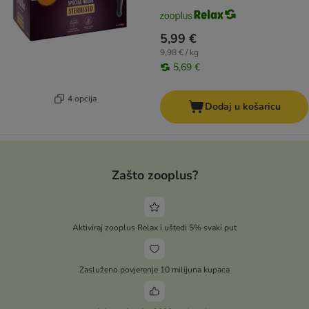
5,99 €
9,98 € / kg
5,69 €
4 opcija
Dodaj u košaricu
Zašto zooplus?
Aktiviraj zooplus Relax i uštedi 5% svaki put
Zasluženo povjerenje 10 milijuna kupaca