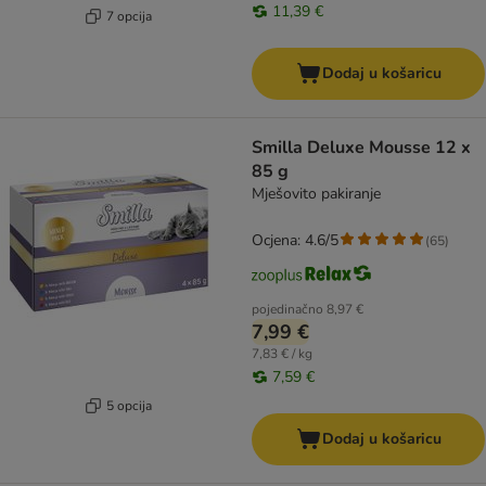
11,39 €
7 opcija
Dodaj u košaricu
Smilla Deluxe Mousse 12 x
85 g
Mješovito pakiranje
Ocjena: 4.6/5
(
65
)
pojedinačno
8,97 €
7,99 €
7,83 € / kg
7,59 €
5 opcija
Dodaj u košaricu