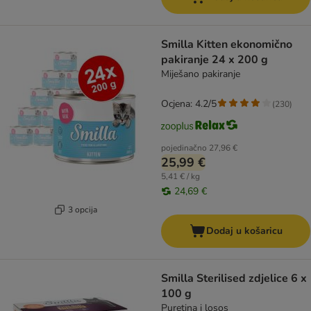
Smilla Kitten ekonomično
pakiranje 24 x 200 g
Miješano pakiranje
Ocjena: 4.2/5
(
230
)
pojedinačno
27,96 €
25,99 €
5,41 € / kg
24,69 €
3 opcija
Dodaj u košaricu
Smilla Sterilised zdjelice 6 x
100 g
Puretina i losos