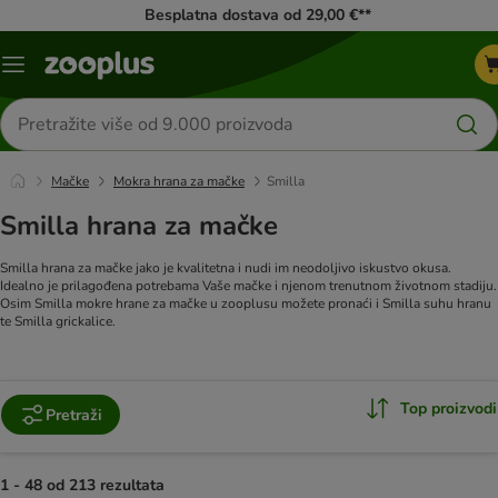
Besplatna dostava od 29,00 €**
Izbornik
Traži
proizvode
Mačke
Mokra hrana za mačke
Smilla
Smilla hrana za mačke
Smilla hrana za mačke jako je kvalitetna i nudi im neodoljivo iskustvo okusa.
Idealno je prilagođena potrebama Vaše mačke i njenom trenutnom životnom stadiju.
Osim Smilla mokre hrane za mačke u zooplusu možete pronaći i Smilla suhu hranu
te Smilla grickalice.
Top proizvodi
Pretraži
1 - 48 od 213 rezultata