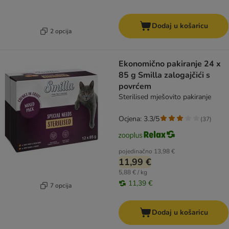
Dodaj u košaricu
2 opcija
Ekonomično pakiranje 24 x
85 g Smilla zalogajčići s
povrćem
Sterilised mješovito pakiranje
Ocjena: 3.3/5
(
37
)
pojedinačno
13,98 €
11,99 €
5,88 € / kg
11,39 €
7 opcija
Dodaj u košaricu