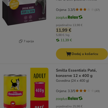
Ocjena: 3.3/5
(
37
)
pojedinačno
13,98 €
11,99 €
5,88 € / kg
11,39 €
7 opcija
Dodaj u košaricu
Smilla Essentials Paté,
konzerve 12 x 400 g
Govedina (24 x 400 g)
Ocjena: 3.3/5
(
49
)
pojedinačno
25,98 €