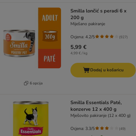
Smilla lončić s peradi 6 x
200 g
Miješano pakiranje
Ocjena: 4.2/5
(
927
)
5,99 €
4,99 € / kg
Dodaj u košaricu
6 opcija
Smilla Essentials Paté,
konzerve 12 x 400 g
Mješovito pakiranje (12 x 400 g)
Ocjena: 3.3/5
(
49
)