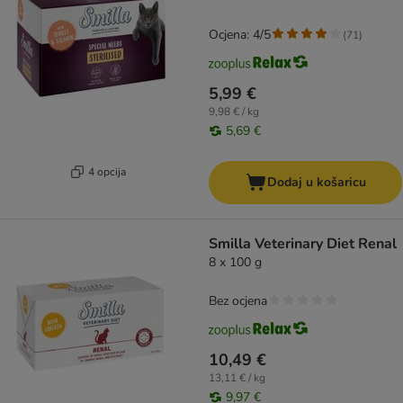
Ocjena: 4/5
(
71
)
5,99 €
9,98 € / kg
5,69 €
4 opcija
Dodaj u košaricu
Smilla Veterinary Diet Renal
8 x 100 g
Bez ocjena
10,49 €
13,11 € / kg
9,97 €