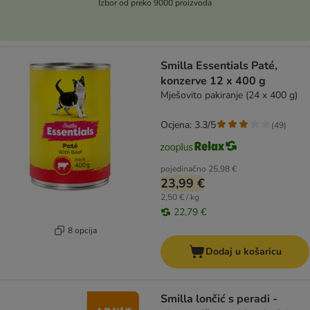
Izbor od preko 9000 proizvoda
Smilla Essentials Paté,
konzerve 12 x 400 g
Mješovito pakiranje (24 x 400 g)
Ocjena: 3.3/5
(
49
)
pojedinačno
25,98 €
23,99 €
2,50 € / kg
22,79 €
8 opcija
Dodaj u košaricu
Smilla lončić s peradi -