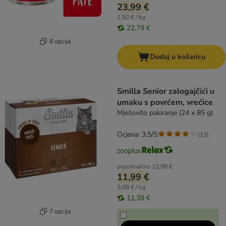
23,99 €
2,50 € / kg
22,79 €
8 opcija
Dodaj u košaricu
Smilla Senior zalogajčići u
umaku s povrćem, vrećice
Mješovito pakiranje (24 x 85 g)
Ocjena: 3.5/5
(
13
)
pojedinačno
13,98 €
11,99 €
5,88 € / kg
11,39 €
7 opcija