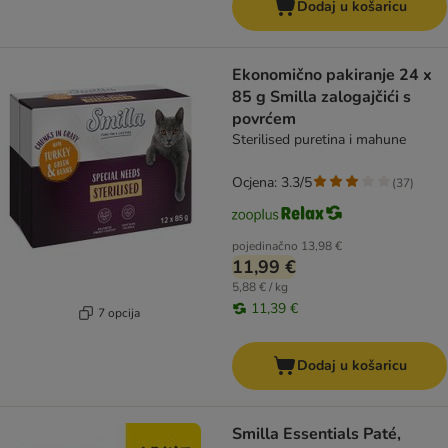
Dodaj u košaricu
Ekonomično pakiranje 24 x
85 g Smilla zalogajčići s
povrćem
Sterilised puretina i mahune
Ocjena: 3.3/5
(
37
)
pojedinačno
13,98 €
11,99 €
5,88 € / kg
11,39 €
7 opcija
Dodaj u košaricu
Smilla Essentials Paté,