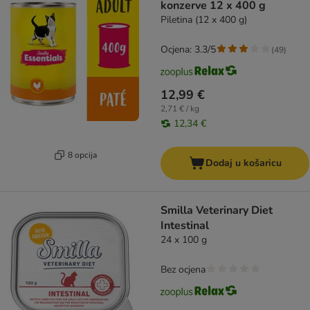
konzerve 12 x 400 g
Piletina (12 x 400 g)
Ocjena: 3.3/5
(
49
)
12,99 €
2,71 € / kg
12,34 €
8 opcija
Dodaj u košaricu
Smilla Veterinary Diet
Intestinal
24 x 100 g
Bez ocjena