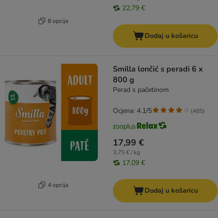
22,79 €
8 opcija
Dodaj u košaricu
Smilla lončić s peradi 6 x
800 g
Perad s pačetinom
Ocjena: 4.1/5
(
485
)
17,99 €
3,75 € / kg
17,09 €
4 opcija
Dodaj u košaricu