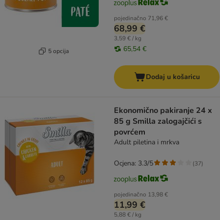
pojedinačno
71,96 €
68,99 €
3,59 € / kg
65,54 €
5 opcija
Dodaj u košaricu
Ekonomično pakiranje 24 x
85 g Smilla zalogajčići s
povrćem
Adult piletina i mrkva
Ocjena: 3.3/5
(
37
)
pojedinačno
13,98 €
11,99 €
5,88 € / kg