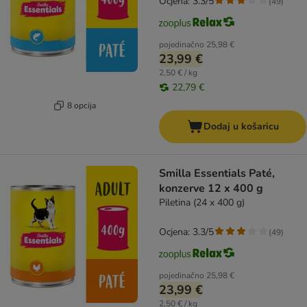
Ocjena: 3.3/5
(
49
)
pojedinačno
25,98 €
23,99 €
2,50 € / kg
22,79 €
8 opcija
Dodaj u košaricu
Smilla Essentials Paté,
konzerve 12 x 400 g
Piletina (24 x 400 g)
Ocjena: 3.3/5
(
49
)
pojedinačno
25,98 €
23,99 €
2,50 € / kg