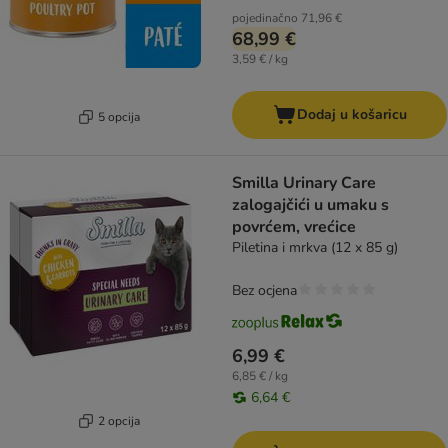
pojedinačno
71,96 €
68,99 €
3,59 € / kg
Dodaj u košaricu
5 opcija
Smilla Urinary Care
zalogajčići u umaku s
povrćem, vrećice
Piletina i mrkva (12 x 85 g)
Bez ocjena
6,99 €
6,85 € / kg
6,64 €
2 opcija