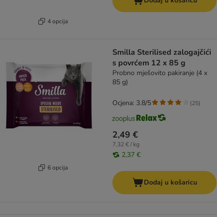
Dodaj u košaricu
4 opcija
Smilla Sterilised zalogajčići
s povrćem 12 x 85 g
Probno mješovito pakiranje (4 x
85 g)
Ocjena: 3.8/5
(
25
)
2,49 €
7,32 € / kg
2,37 €
6 opcija
Dodaj u košaricu