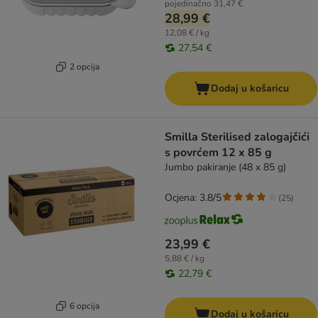
pojedinačno
31,47 €
28,99 €
12,08 € / kg
27,54 €
2 opcija
Dodaj u košaricu
Smilla Sterilised zalogajčići
s povrćem 12 x 85 g
Jumbo pakiranje (48 x 85 g)
Ocjena: 3.8/5
(
25
)
23,99 €
5,88 € / kg
22,79 €
6 opcija
Dodaj u košaricu