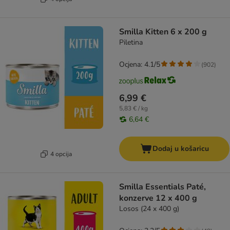
Smilla Kitten 6 x 200 g
Piletina
Ocjena: 4.1/5
(
902
)
6,99 €
5,83 € / kg
6,64 €
Dodaj u košaricu
4 opcija
Smilla Essentials Paté,
konzerve 12 x 400 g
Losos (24 x 400 g)