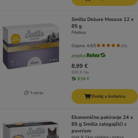
Smilla Deluxe Mousse 12 x
85 g
Piletina
Ocjena: 4.6/5
(
65
)
8,99 €
8,81 € / kg
8,54 €
5 opcija
Dodaj u košaricu
Ekonomično pakiranje 24 x
85 g Smilla zalogajčići s
povrćem
Hair & Skin piletina i mrkva