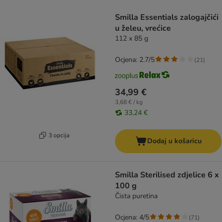
artikli proizvoda su promijenjeni
Smilla Essentials zalogajčići
u želeu, vrećice
112 x 85 g
Ocjena: 2.7/5
(
21
)
34,99 €
3,68 € / kg
33,24 €
3 opcija
Dodaj u košaricu
Smilla Sterilised zdjelice 6 x
100 g
Čista puretina
Ocjena: 4/5
(
71
)