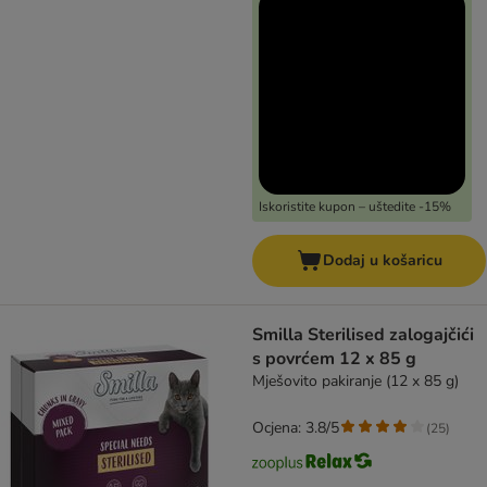
Iskoristite kupon – uštedite -15%
Dodaj u košaricu
Smilla Sterilised zalogajčići
s povrćem 12 x 85 g
Mješovito pakiranje (12 x 85 g)
Ocjena: 3.8/5
(
25
)