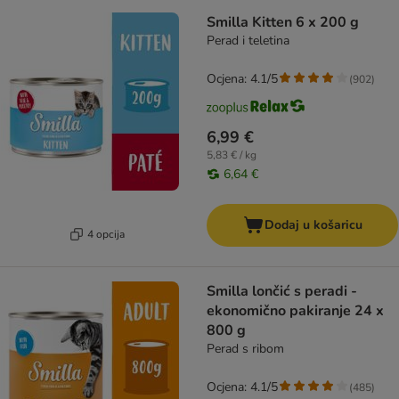
Smilla Kitten 6 x 200 g
Perad i teletina
Ocjena: 4.1/5
(
902
)
6,99 €
5,83 € / kg
6,64 €
Dodaj u košaricu
4 opcija
Smilla lončić s peradi -
ekonomično pakiranje 24 x
800 g
Perad s ribom
Ocjena: 4.1/5
(
485
)