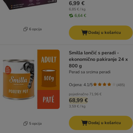
6,99 €
6,85 € / kg
6,64 €
6 opcija
Dodaj u košaricu
Smilla lončić s peradi -
ekonomično pakiranje 24 x
800 g
Perad sa srcima peradi
Ocjena: 4.1/5
(
485
)
pojedinačno
71,96 €
68,99 €
3,59 € / kg
Dodaj u košaricu
5 opcija