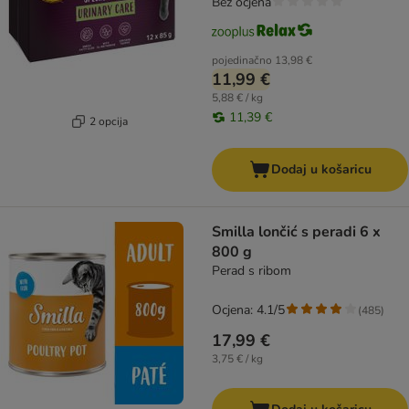
Bez ocjena
pojedinačno
13,98 €
11,99 €
5,88 € / kg
11,39 €
2 opcija
Dodaj u košaricu
Smilla lončić s peradi 6 x
800 g
Perad s ribom
Ocjena: 4.1/5
(
485
)
17,99 €
3,75 € / kg