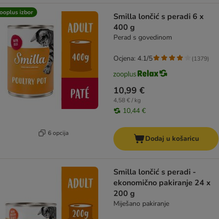
ooplus izbor
Smilla lončić s peradi 6 x
400 g
Perad s govedinom
Ocjena: 4.1/5
(
1379
)
10,99 €
4,58 € / kg
10,44 €
6 opcija
Dodaj u košaricu
Smilla lončić s peradi -
ekonomično pakiranje 24 x
200 g
Miješano pakiranje