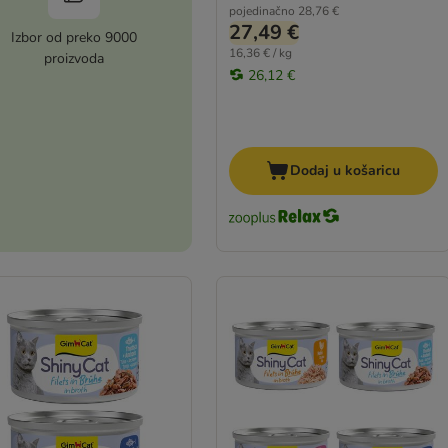
pojedinačno
28,76 €
27,49 €
Izbor od preko 9000
16,36 € / kg
proizvoda
26,12 €
Dodaj u košaricu