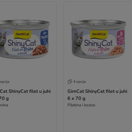
opcija
4 opcija
at ShinyCat filet u juhi
GimCat ShinyCat filet u juhi
70 g
6 x 70 g
evina
Piletina i kozice