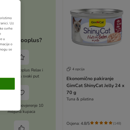
oristimo
anici. Uz
ške svrhe
e
Zašto zooplus?
ne u
macije o
 mogu se
4 opcija
Aktiviraj zooplus Relax i
uštedi 5% svaki put
Ekonomično pakiranje
GimCat ShinyCat Jelly 24 x
70 g
Tuna & piletina
Zasluženo povjerenje 10
milijuna kupaca
Ocjena: 4.8/5
(
148
)