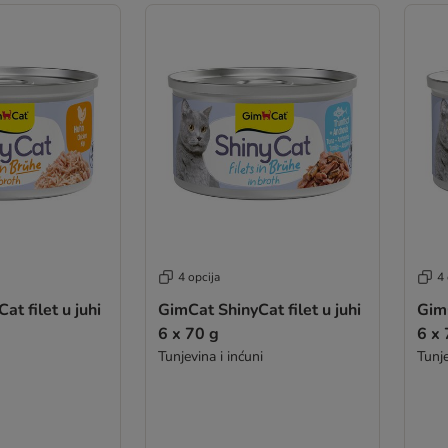
4 opcija
4 
t filet u juhi
GimCat ShinyCat filet u juhi
GimC
6 x 70 g
6 x 
Tunjevina i inćuni
Tunj