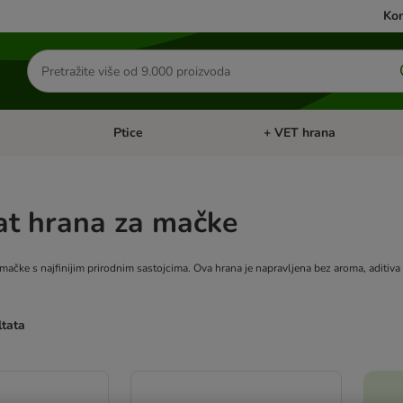
Kon
Traži
proizvode
Ptice
+ VET hrana
: Mačke
Pregled kategorija: Male životinje
Pregled kategorija: Ptice
at hrana za mačke
mačke s najfinijim prirodnim sastojcima. Ova hrana je napravljena bez aroma, aditiva
ltata
u promijenjeni