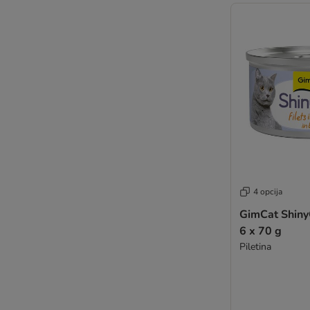
Pussy Deluxe
Rafi
STRAYZ
Schesir Complements
Smilla Veterinary Diet
Taste of the Wild
Terra Felis
Venandi Animal
Virbac Veterinary HPM
WOW Cat
mera Cats
4 opcija
GimCat ShinyCa
6 x 70 g
Piletina