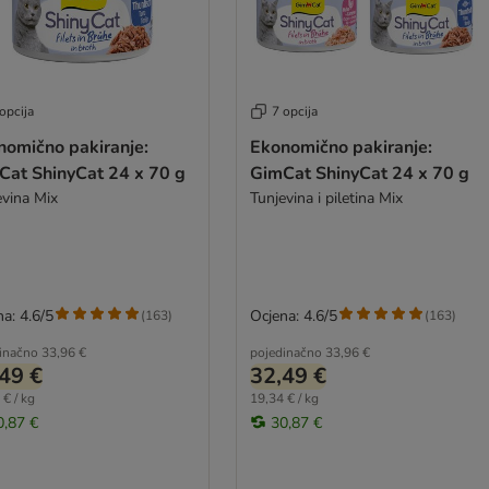
opcija
7 opcija
nomično pakiranje:
Ekonomično pakiranje:
Cat ShinyCat 24 x 70 g
GimCat ShinyCat 24 x 70 g
evina Mix
Tunjevina i piletina Mix
a: 4.6/5
Ocjena: 4.6/5
(
163
)
(
163
)
inačno
33,96 €
pojedinačno
33,96 €
49 €
32,49 €
 € / kg
19,34 € / kg
0,87 €
30,87 €