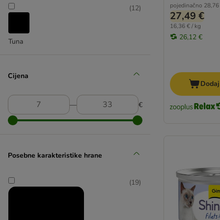
pojedinačno
28,76
(
12
)
Animonda Rafiné
27,49 €
Animonda Vom Feinsten
16,36 € / kg
26,12 €
Almo Nature
Tuna
Bozita
Best Nature
Beyond
Cijena
Dodaj
Brekkies
Brit
―
€
catz finefood
Cat Chow
Concept for Life
Cosma Nature
Posebne karakteristike hrane
Crave
Encore
(
19
)
Eukanuba
GranataPet
Green Petfood