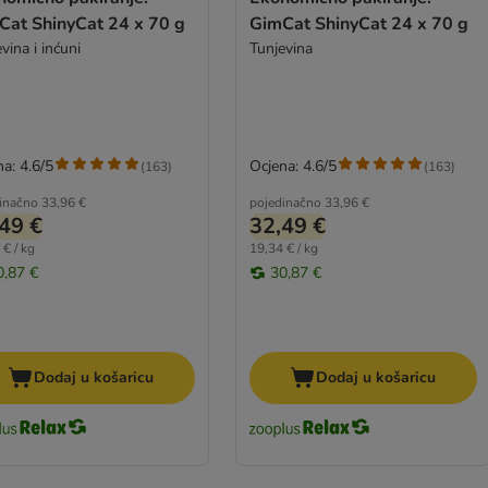
Cat ShinyCat 24 x 70 g
GimCat ShinyCat 24 x 70 g
vina i inćuni
Tunjevina
a: 4.6/5
Ocjena: 4.6/5
(
163
)
(
163
)
inačno
33,96 €
pojedinačno
33,96 €
49 €
32,49 €
 € / kg
19,34 € / kg
0,87 €
30,87 €
Dodaj u košaricu
Dodaj u košaricu