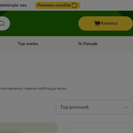
taktirajte nas
Ponovno naručite
Košarica
Top marke
% Ponude
Pregled kategorija: + VET hrana
Pregled kategorija: Top marke
 i konzervansa i naravno odličnog je okusa.
Top proizvodi