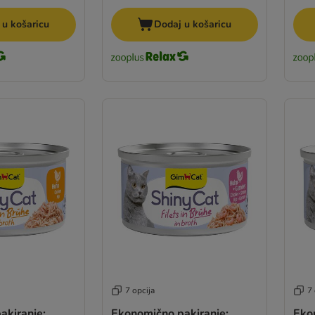
 u košaricu
Dodaj u košaricu
7 opcija
7 
akiranje:
Ekonomično pakiranje:
Eko