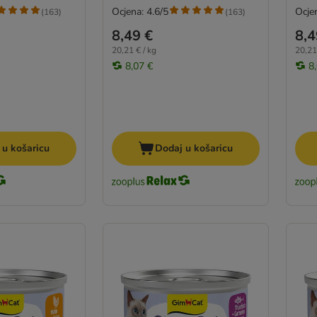
Ocjena: 4.6/5
Ocjen
(
163
)
(
163
)
8,49 €
8,4
20,21 € / kg
20,21
8,07 €
8
 u košaricu
Dodaj u košaricu