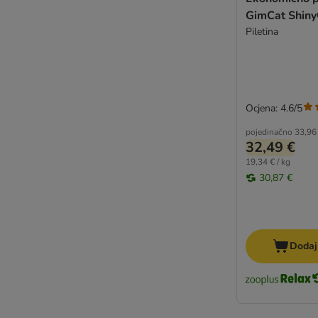
Dogs'n Tiger
GimCat Shiny
Forza10
Piletina
GimCat
Gourmet Multiserve
Hardys LOVE AFFAIR
Hill’s Science Plan
Ocjena: 4.6/5
Kitty Cat
LifeCat
pojedinačno
33,96
32,49 €
Lily's Kitchen
19,34 € / kg
Lucky Lou
30,87 €
MAC's Vetcare
MjAMjAM
Natural Code
Natural Trainer
Dodaj
Nutrivet Inne
PAN MIESKO
Pawsome
PrimaCat