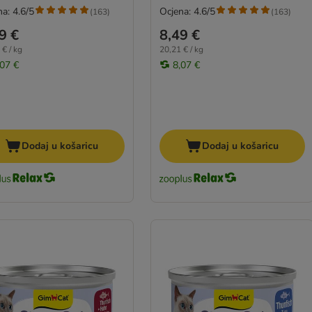
a: 4.6/5
Ocjena: 4.6/5
(
163
)
(
163
)
9 €
8,49 €
 € / kg
20,21 € / kg
,07 €
8,07 €
Dodaj u košaricu
Dodaj u košaricu