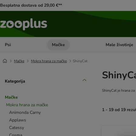
Besplatna dostava od 29,00 €**
Psi
Mačke
Male životinje
Pregled kategorija: Psi
Pregled kategorija
Mačke
Mokra hrana za mačke
ShinyCat
ShinyC
Kategorija
ShinyCat je hrana za 
Mačke
Mokra hrana za mačke
1 - 19 od 19 rezu
Animonda Carny
Applaws
artikli proizvoda s
Catessy
Cosma