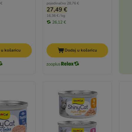
 €
pojedinačno
28,76 €
27,49 €
16,36 € / kg
26,12 €
 u košaricu
Dodaj u košaricu