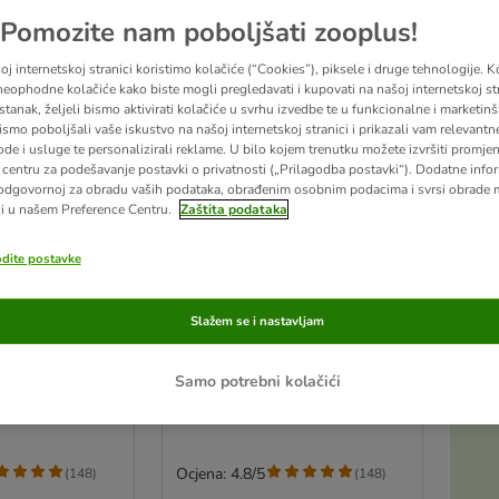
Pomozite nam poboljšati zooplus!
j internetskoj stranici koristimo kolačiće (“Cookies”), piksele i druge tehnologije. K
eophodne kolačiće kako biste mogli pregledavati i kupovati na našoj internetskoj str
stanak, željeli bismo aktivirati kolačiće u svrhu izvedbe te u funkcionalne i marketin
ismo poboljšali vaše iskustvo na našoj internetskoj stranici i prikazali vam relevantn
ode i usluge te personalizirali reklame. U bilo kojem trenutku možete izvršiti promje
centru za podešavanje postavki o privatnosti („Prilagodba postavki“). Dodatne infor
odgovornoj za obradu vaših podataka, obrađenim osobnim podacima i svrsi obrade
i u našem Preference Centru.
Zaštita podataka
odite postavke
4 opcija
akiranje
Ekonomično pakiranje
Slažem se i nastavljam
at Jelly 24 x
GimCat ShinyCat Jelly 24 x
70 g
Tuna & kozica
Samo potrebni kolačići
Ocjena: 4.8/5
(
148
)
(
148
)