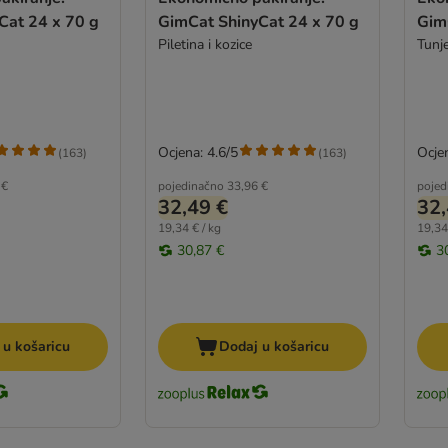
Cat 24 x 70 g
GimCat ShinyCat 24 x 70 g
Gim
Piletina i kozice
Tunje
Ocjena: 4.6/5
Ocjen
(
163
)
(
163
)
 €
pojedinačno
33,96 €
pojed
32,49 €
32,
19,34 € / kg
19,34
30,87 €
3
 u košaricu
Dodaj u košaricu