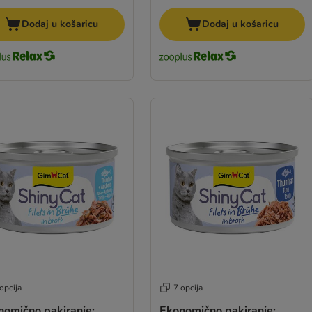
Dodaj u košaricu
Dodaj u košaricu
opcija
7 opcija
nomično pakiranje:
Ekonomično pakiranje: