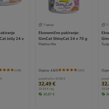
7 opcija
7 
akiranje
Ekonomično pakiranje:
Eko
at Jelly 24 x
GimCat ShinyCat 24 x 70 g
Gim
Piletina Mix
Tunj
Ocjena: 4.6/5
Ocjen
(
148
)
(
163
)
 €
pojedinačno
33,96 €
pojed
32,49 €
32,
19,34 € / kg
19,34
30,87 €
3