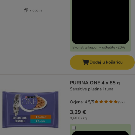
7 opcija
Iskoristite kupon – uštedite -20%
Dodaj u košaricu
PURINA ONE 4 x 85 g
Sensitive piletina i tuna
Ocjena: 4.5/5
(
97
)
3,29 €
9,68 € / kg