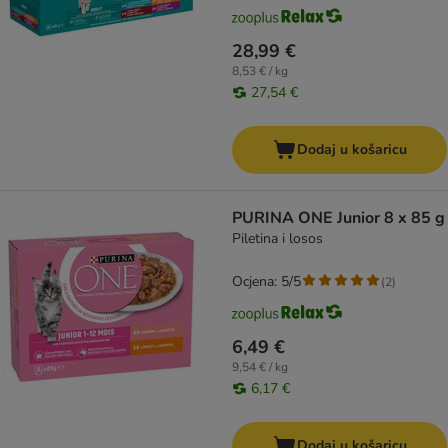
28,99 €
8,53 € / kg
27,54 €
Dodaj u košaricu
PURINA ONE Junior 8 x 85 g
Piletina i losos
Ocjena: 5/5
(
2
)
6,49 €
9,54 € / kg
6,17 €
Dodaj u košaricu