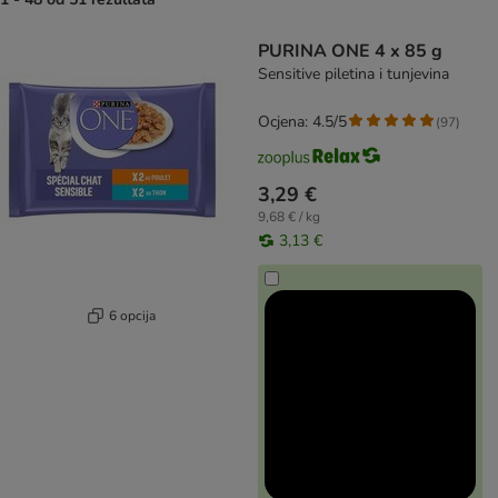
artikli proizvoda su promijenjeni
PURINA ONE 4 x 85 g
Sensitive piletina i tunjevina
Ocjena: 4.5/5
(
97
)
3,29 €
9,68 € / kg
3,13 €
6 opcija