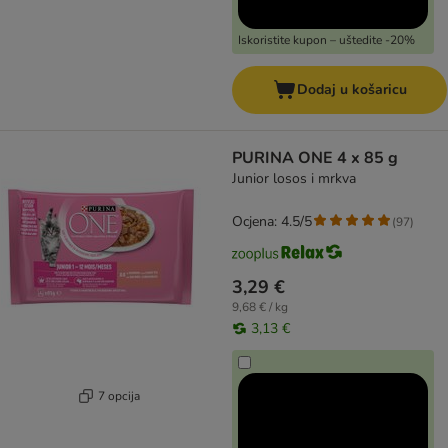
Iskoristite kupon – uštedite -20%
Dodaj u košaricu
PURINA ONE 4 x 85 g
Junior losos i mrkva
Ocjena: 4.5/5
(
97
)
3,29 €
9,68 € / kg
3,13 €
7 opcija