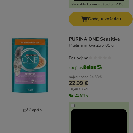
Iskoristite kupon – uštedite -20%
Dodaj u košaricu
PURINA ONE Sensitive
Piletina mrkva 26 x 85 g
Bez ocjena
pojedinačno
24,58 €
22,99 €
10,40 € / kg
21,84 €
2 opcija