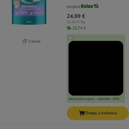
24,99 €
11,31 € / kg
23,74 €
2 opcija
Iskoristite kupon – uštedite -20%
Dodaj u košaricu