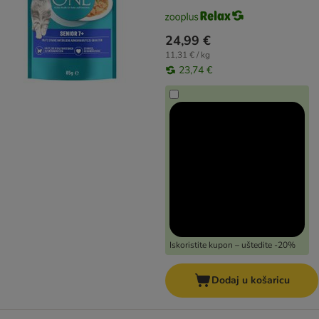
24,99 €
11,31 € / kg
23,74 €
Iskoristite kupon – uštedite -20%
Dodaj u košaricu