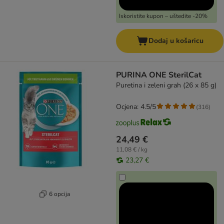
Iskoristite kupon – uštedite -20%
Dodaj u košaricu
PURINA ONE SterilCat
Puretina i zeleni grah (26 x 85 g)
Ocjena: 4.5/5
(
316
)
24,49 €
11,08 € / kg
23,27 €
6 opcija