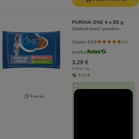
PURINA ONE 4 x 85 g
Sterilcat losos i puretina
Ocjena: 4.5/5
(
97
)
3,29 €
9,68 € / kg
3,13 €
6 opcija