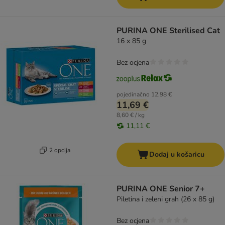
PURINA ONE Sterilised Cat
16 x 85 g
Bez ocjena
pojedinačno
12,98 €
11,69 €
8,60 € / kg
11,11 €
2 opcija
Dodaj u košaricu
PURINA ONE Senior 7+
Piletina i zeleni grah (26 x 85 g)
Bez ocjena