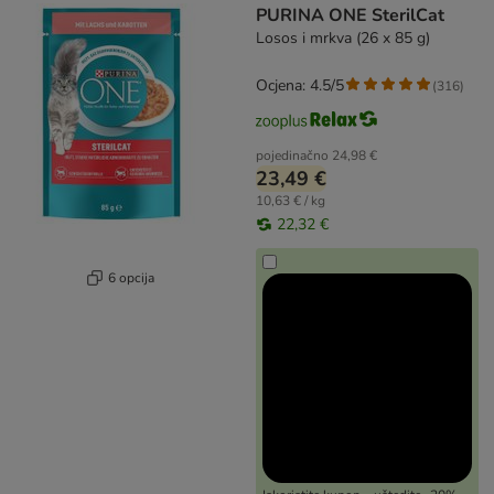
PURINA ONE SterilCat
Losos i mrkva (26 x 85 g)
Ocjena: 4.5/5
(
316
)
pojedinačno
24,98 €
23,49 €
10,63 € / kg
22,32 €
6 opcija