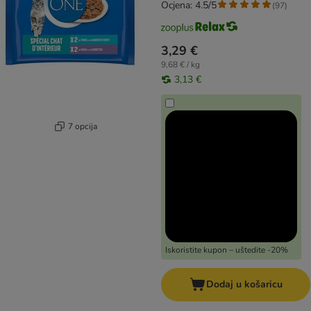
Ocjena: 4.5/5
(
97
)
3,29 €
9,68 € / kg
3,13 €
7 opcija
Iskoristite kupon – uštedite -20%
Dodaj u košaricu