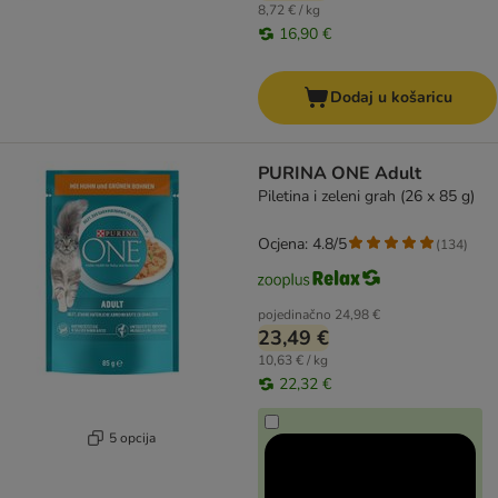
8,72 € / kg
16,90 €
Dodaj u košaricu
PURINA ONE Adult
Piletina i zeleni grah (26 x 85 g)
Ocjena: 4.8/5
(
134
)
pojedinačno
24,98 €
23,49 €
10,63 € / kg
22,32 €
5 opcija