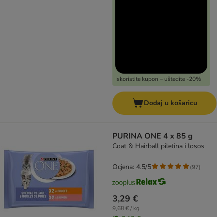
Iskoristite kupon – uštedite -20%
Dodaj u košaricu
PURINA ONE 4 x 85 g
Coat & Hairball piletina i losos
Ocjena: 4.5/5
(
97
)
3,29 €
9,68 € / kg