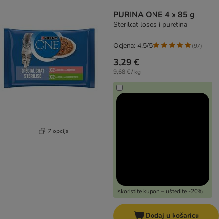
PURINA ONE 4 x 85 g
Sterilcat losos i puretina
Ocjena: 4.5/5
(
97
)
3,29 €
9,68 € / kg
7 opcija
Iskoristite kupon – uštedite -20%
Dodaj u košaricu