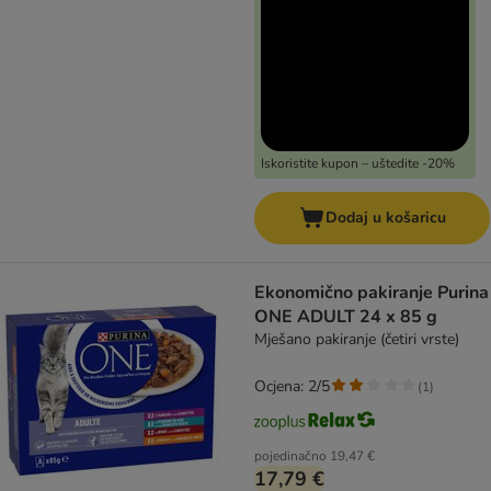
Iskoristite kupon – uštedite -20%
Dodaj u košaricu
Ekonomično pakiranje Purina
ONE ADULT 24 x 85 g
Mješano pakiranje (četiri vrste)
Ocjena: 2/5
(
1
)
pojedinačno
19,47 €
17,79 €