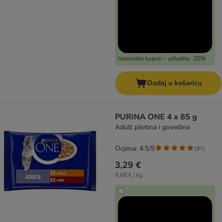
Iskoristite kupon – uštedite -20%
Dodaj u košaricu
PURINA ONE 4 x 85 g
Adult piletina i govedina
Ocjena: 4.5/5
(
97
)
3,29 €
9,68 € / kg