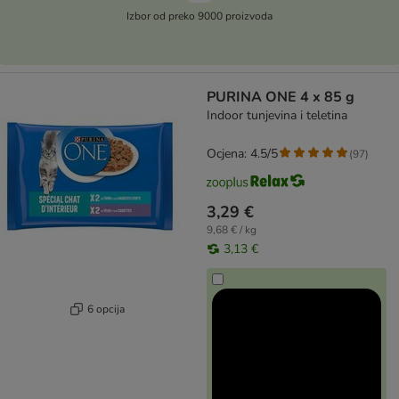
Izbor od preko 9000 proizvoda
PURINA ONE 4 x 85 g
Indoor tunjevina i teletina
Ocjena: 4.5/5
(
97
)
3,29 €
9,68 € / kg
3,13 €
6 opcija