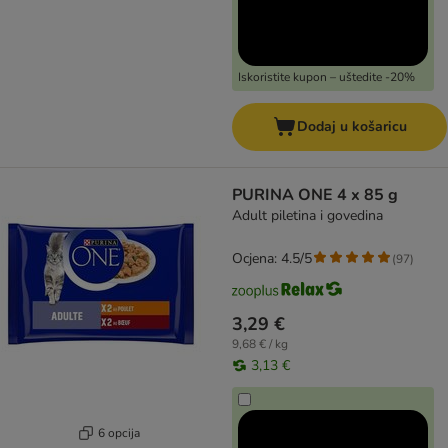
Iskoristite kupon – uštedite -20%
Dodaj u košaricu
PURINA ONE 4 x 85 g
Adult piletina i govedina
Ocjena: 4.5/5
(
97
)
3,29 €
9,68 € / kg
3,13 €
6 opcija