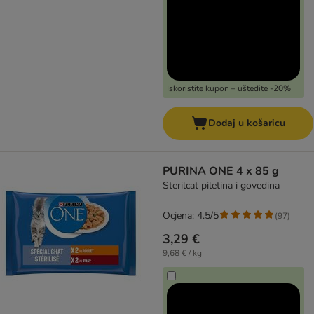
Iskoristite kupon – uštedite -20%
Dodaj u košaricu
PURINA ONE 4 x 85 g
Sterilcat piletina i govedina
Ocjena: 4.5/5
(
97
)
3,29 €
9,68 € / kg