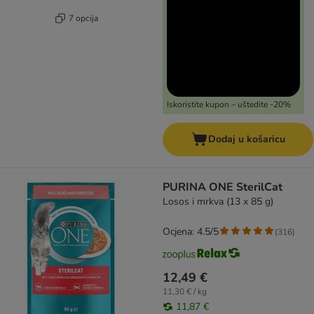
7 opcija
Iskoristite kupon – uštedite -20%
Dodaj u košaricu
PURINA ONE SterilCat
Losos i mrkva (13 x 85 g)
Ocjena: 4.5/5
(
316
)
12,49 €
11,30 € / kg
11,87 €