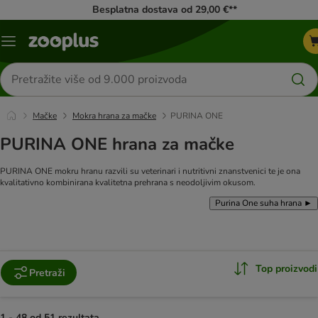
Besplatna dostava od 29,00 €**
Izbornik
Traži
proizvode
Mačke
Mokra hrana za mačke
PURINA ONE
PURINA ONE hrana za mačke
PURINA ONE mokru hranu razvili su veterinari i nutritivni znanstvenici te je ona
kvalitativno kombinirana kvalitetna prehrana s neodoljivim okusom.
Purina One suha hrana ►
Top proizvodi
Pretraži
1 - 48 od 51 rezultata