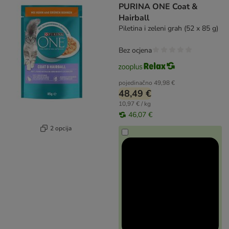
PURINA ONE Coat &
Hairball
Piletina i zeleni grah (52 x 85 g)
Bez ocjena
pojedinačno
49,98 €
48,49 €
10,97 € / kg
46,07 €
2 opcija