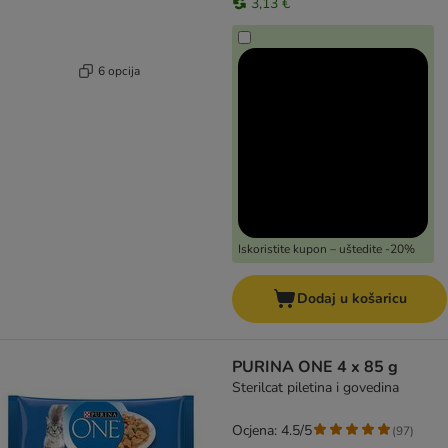
3,13 €
6 opcija
Iskoristite kupon – uštedite -20%
Dodaj u košaricu
PURINA ONE 4 x 85 g
Sterilcat piletina i govedina
Ocjena: 4.5/5
(
97
)