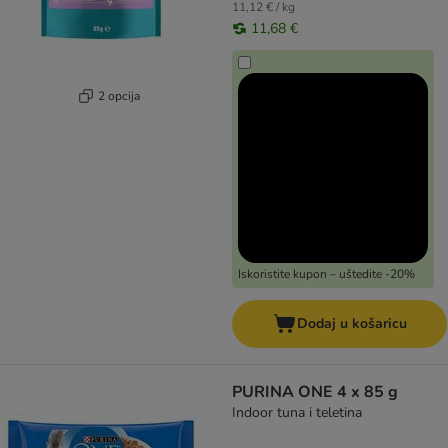
11,12 € / kg
11,68 €
2 opcija
Iskoristite kupon – uštedite -20%
Dodaj u košaricu
PURINA ONE 4 x 85 g
Indoor tuna i teletina