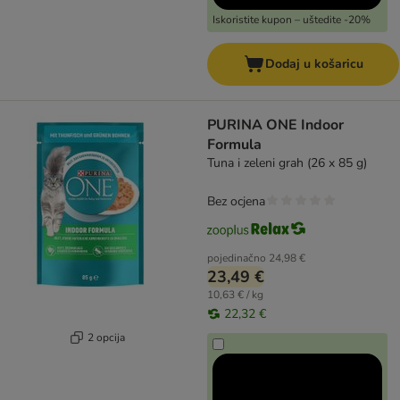
Iskoristite kupon – uštedite -20%
Dodaj u košaricu
PURINA ONE Indoor
Formula
Tuna i zeleni grah (26 x 85 g)
Bez ocjena
pojedinačno
24,98 €
23,49 €
10,63 € / kg
22,32 €
2 opcija