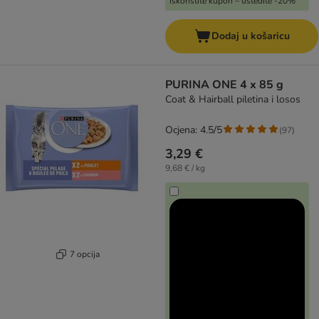
Iskoristite kupon – uštedite -20%
Dodaj u košaricu
PURINA ONE 4 x 85 g
Coat & Hairball piletina i losos
Ocjena: 4.5/5
(
97
)
3,29 €
9,68 € / kg
7 opcija