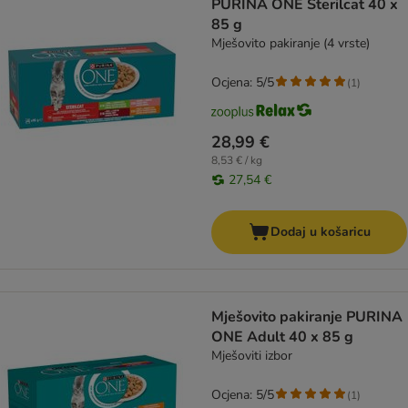
PURINA ONE Sterilcat 40 x
85 g
Mješovito pakiranje (4 vrste)
Ocjena: 5/5
(
1
)
28,99 €
8,53 € / kg
27,54 €
Dodaj u košaricu
Mješovito pakiranje PURINA
ONE Adult 40 x 85 g
Mješoviti izbor
Ocjena: 5/5
(
1
)