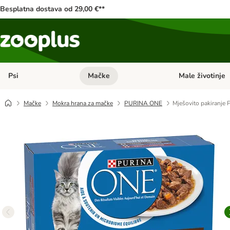
Besplatna dostava od 29,00 €**
Psi
Mačke
Male životinje
Pregled kategorija: Psi
Pregled kategorija
Mačke
Mokra hrana za mačke
PURINA ONE
Mješovito pakiranje 