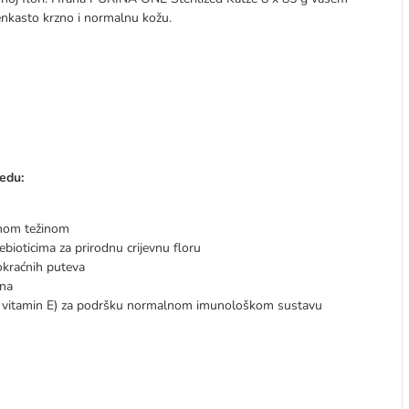
enkasto krzno i normalnu kožu.
edu:
esnom težinom
rebioticima za prirodnu crijevnu floru
okraćnih puteva
ina
. vitamin E) za podršku normalnom imunološkom sustavu