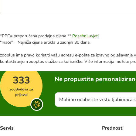
*PPC= preporučena prodajna cijena **
Posebni uvjeti
"Inače" = Najniža cijena artikla u zadnjih 30 dana.
zooplus ima pravo koristiti vašu adresu e-pošte za izravno oglašavanje vl
kontaktiranjem zooplus službe za korisničke. Više informacija možete pr
333
Ne propustite personalizira
zooBodova za
prijavu!
Molimo odaberite vrstu ljubimaca
Servis
Prednosti