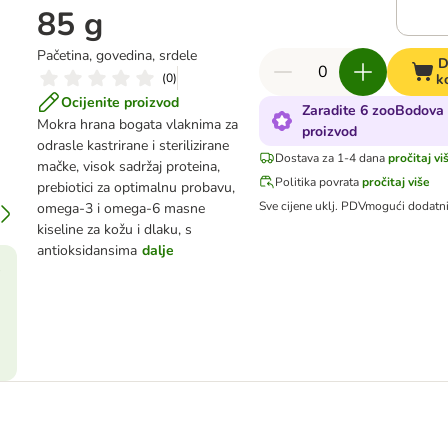
85 g
Pačetina, govedina, srdele
D
(
0
)
k
Ocijenite proizvod
Zaradite 6 zooBodova 
Mokra hrana bogata vlaknima za
proizvod
odrasle kastrirane i sterilizirane
Dostava za 1-4 dana
pročitaj vi
mačke, visok sadržaj proteina,
Politika povrata
pročitaj više
prebiotici za optimalnu probavu,
Sve cijene uklj. PDV
mogući dodatn
omega-3 i omega-6 masne
kiseline za kožu i dlaku, s
antioksidansima
dalje
e