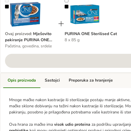
Mješovito pakiranje PURINA ONE Sterilized Cat 8 x 85 g
PURINA ONE Sterilised Cat
Ovaj proizvod
:
Mješovito
PURINA ONE Sterilised Cat
pakiranje PURINA ONE
8 x 85 g
Sterilized Cat 8 x 85 g
Pačetina, govedina, srdele
Opis proizvoda
Sastojci
Preporuka za hranjenje
Mnoge mačke nakon kastracije ili sterilizacije postaju manje aktivn
mačke sklone dobivanju na težini nakon kastracije ili sterilizacije
pakiranju, posebno je prilagođena potrebama vaše kastrirane ili ster
Ova hrana za mačke ima
visok udio proteina
za podršku upravljanju
prebiotike
koji mogu pridonijeti optimalnoj probavi i prirodnoj cri