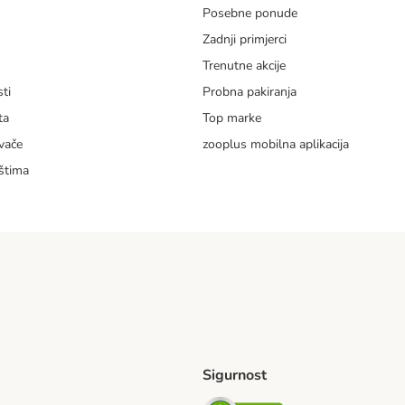
Posebne ponude
Zadnji primjerci
m
Trenutne akcije
ti
Probna pakiranja
ta
Top marke
vače
zooplus mobilna aplikacija
štima
Sigurnost