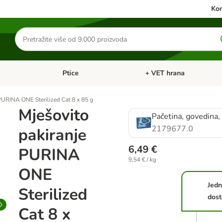
Kon
Traži
proizvode
Ptice
+ VET hrana
: Mačke
Pregled kategorija: Male životinje
Pregled kategorija: Ptice
PURINA ONE Sterilized Cat 8 x 85 g
Mješovito
Pačetina, govedina,
2179677.0
pakiranje
6,49 €
PURINA
9,54 € / kg
ONE
Jedn
Sterilized
dost
Cat 8 x