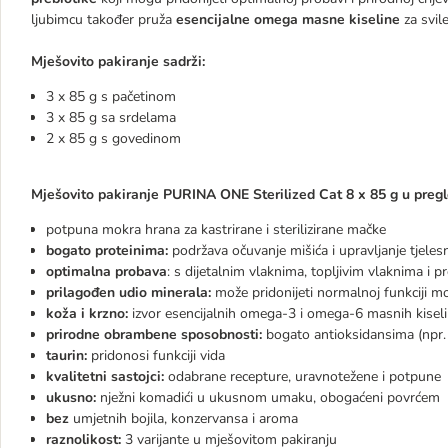
ljubimcu također pruža
esencijalne omega masne kiseline
za svil
Mješovito pakiranje sadrži:
3 x 85 g s pačetinom
3 x 85 g sa srdelama
2 x 85 g s govedinom
Mješovito pakiranje PURINA ONE Sterilized Cat 8 x 85 g u pregl
potpuna mokra hrana za kastrirane i sterilizirane mačke
bogato proteinima:
podržava očuvanje mišića i upravljanje tjel
optimalna probava
: s dijetalnim vlaknima, topljivim vlaknima i p
prilagođen udio minerala:
može pridonijeti normalnoj funkciji m
koža i krzno:
izvor esencijalnih omega-3 i omega-6 masnih kisel
prirodne obrambene sposobnosti:
bogato antioksidansima (npr
taurin:
pridonosi funkciji vida
kvalitetni sastojci:
odabrane recepture, uravnotežene i potpune
ukusno:
nježni komadići u ukusnom umaku, obogaćeni povrćem
bez
umjetnih bojila, konzervansa i aroma
raznolikost:
3 varijante u mješovitom pakiranju