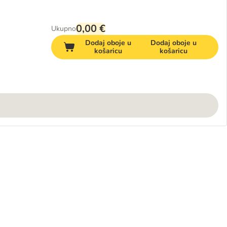
0,00 €
Ukupno
Dodaj oboje u
Dodaj oboje u
košaricu
košaricu