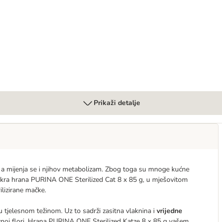
Prikaži detalje
e, a mijenja se i njihov metabolizam. Zbog toga su mnoge kućne
. Mokra hrana PURINA ONE Sterilized Cat 8 x 85 g, u mješovitom
ilizirane mačke.
 tjelesnom težinom. Uz to sadrži zasitna vlaknina i
vrijedne
jevnoj flori. Hrana PURINA ONE Sterilized Katze 8 x 85 g vašem