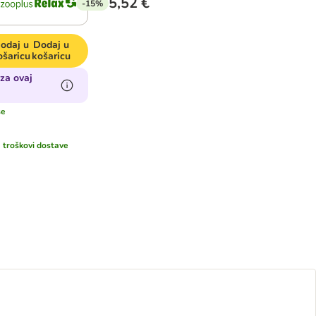
5,52 €
-15%
odaj u
Dodaj u
ošaricu
košaricu
za ovaj
še
i
troškovi dostave