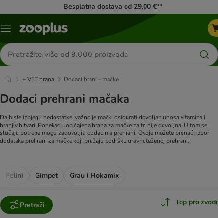
Besplatna dostava od 29,00 €**
Izbornik
Traži
proizvode
+ VET hrana
Dodaci hrani - mačke
Dodaci prehrani mačaka
Da biste izbjegli nedostatke, važno je mački osigurati dovoljan unosa vitamina i
hranjivih tvari. Ponekad uobičajena hrana za mačke za to nije dovoljna. U tom se
slučaju potrebe mogu zadovoljiti dodacima prehrani. Ovdje možete pronaći izbor
dodataka prehrani za mačke koji pružaju podršku uravnoteženoj prehrani.
Felini
Gimpet
Grau i Hokamix
Top proizvodi
Pretraži