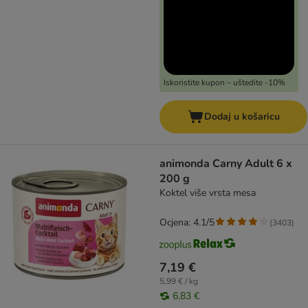
Iskoristite kupon – uštedite -10%
Dodaj u košaricu
animonda Carny Adult 6 x
200 g
Koktel više vrsta mesa
Ocjena: 4.1/5
(
3403
)
7,19 €
5,99 € / kg
6,83 €