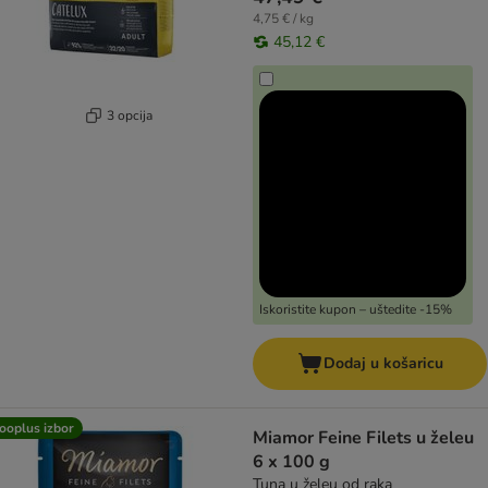
4,75 € / kg
45,12 €
3 opcija
Iskoristite kupon – uštedite -15%
Dodaj u košaricu
ooplus izbor
Miamor Feine Filets u želeu
6 x 100 g
Tuna u želeu od raka