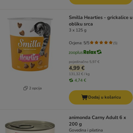
Smilla Hearties - grickalice u
obliku srca
3 x 125 g
Ocjena: 5/5
(
5
)
pojedinačno
5,97 €
4,99 €
131,32 € / kg
4,74 €
2 opcija
Dodaj u košaricu
animonda Carny Adult 6 x
200 g
Govedina i piletina