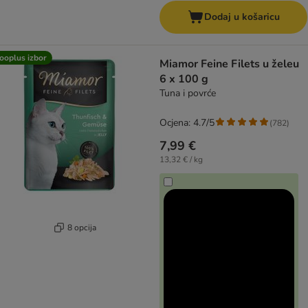
Dodaj u košaricu
ooplus izbor
Miamor Feine Filets u želeu
6 x 100 g
Tuna i povrće
Ocjena: 4.7/5
(
782
)
7,99 €
13,32 € / kg
8 opcija