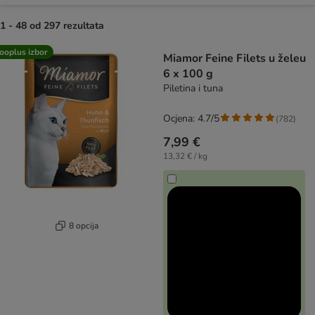
1 - 48 od 297 rezultata
artikli proizvoda su promijenjeni
ooplus izbor
Miamor Feine Filets u želeu
6 x 100 g
Piletina i tuna
Ocjena: 4.7/5
(
782
)
7,99 €
13,32 € / kg
8 opcija