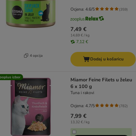
Ocjena: 4.6/5
(
359
)
7,49 €
14,69 € / kg
7,12 €
4 opcija
Dodaj u košaricu
ooplus izbor
Miamor Feine Filets u želeu
6 x 100 g
Tuna i rakovi
Ocjena: 4.7/5
(
782
)
7,99 €
13,32 € / kg