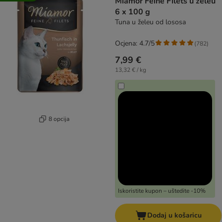
Miamor Feine Filets u želeu
6 x 100 g
Tuna u želeu od lososa
Ocjena: 4.7/5
(
782
)
7,99 €
13,32 € / kg
8 opcija
Iskoristite kupon – uštedite -10%
Dodaj u košaricu