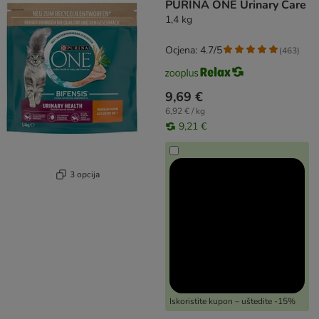
PURINA ONE Urinary Care
1,4 kg
Ocjena: 4.7/5
(
463
)
9,69 €
6,92 € / kg
9,21 €
3 opcija
Iskoristite kupon – uštedite -15%