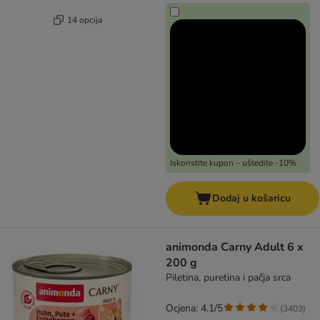
14 opcija
Iskoristite kupon – uštedite -10%
Dodaj u košaricu
animonda Carny Adult 6 x
200 g
Piletina, puretina i pačja srca
Ocjena: 4.1/5
(
3403
)