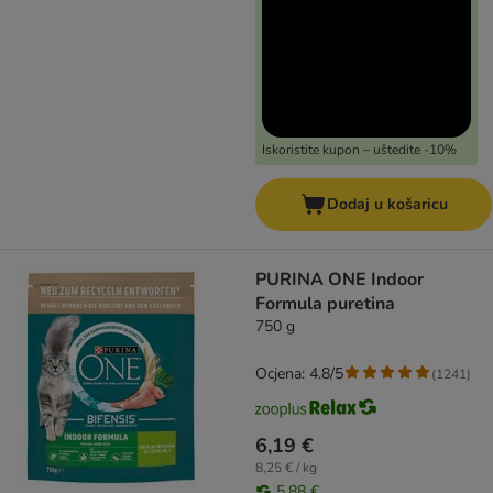
Iskoristite kupon – uštedite -10%
Dodaj u košaricu
PURINA ONE Indoor
Formula puretina
750 g
Ocjena: 4.8/5
(
1241
)
6,19 €
8,25 € / kg
5,88 €