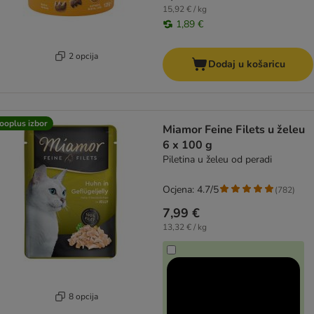
15,92 € / kg
1,89 €
2 opcija
Dodaj u košaricu
ooplus izbor
Miamor Feine Filets u želeu
6 x 100 g
Piletina u želeu od peradi
Ocjena: 4.7/5
(
782
)
7,99 €
13,32 € / kg
8 opcija