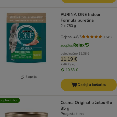
PURINA ONE Indoor
Formula puretina
2 x 750 g
Ocjena: 4.8/5
(
1241
)
pojedinačno
12,38 €
11,19 €
7,46 € / kg
10,63 €
6 opcija
Dodaj u košaricu
ooplus izbor
Cosma Original u želeu 6 x
85 g
Prugasta tuna