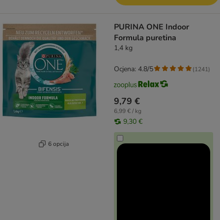
PURINA ONE Indoor
Formula puretina
1,4 kg
Ocjena: 4.8/5
(
1241
)
9,79 €
6,99 € / kg
9,30 €
6 opcija