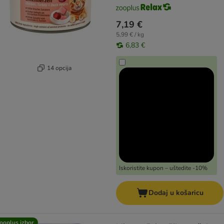
7,19 €
5,99 € / kg
6,83 €
14 opcija
Iskoristite kupon – uštedite -10%
Dodaj u košaricu
ooplus izbor