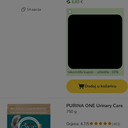
6,83 €
14 opcija
Iskoristite kupon – uštedite -10%
Dodaj u košaricu
PURINA ONE Urinary Care
750 g
Ocjena: 4.7/5
(
463
)