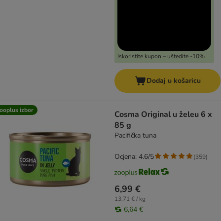
Iskoristite kupon – uštedite -10%
Dodaj u košaricu
ooplus izbor
Cosma Original u želeu 6 x
85 g
Pacifička tuna
Ocjena: 4.6/5
(
359
)
6,99 €
13,71 € / kg
6,64 €