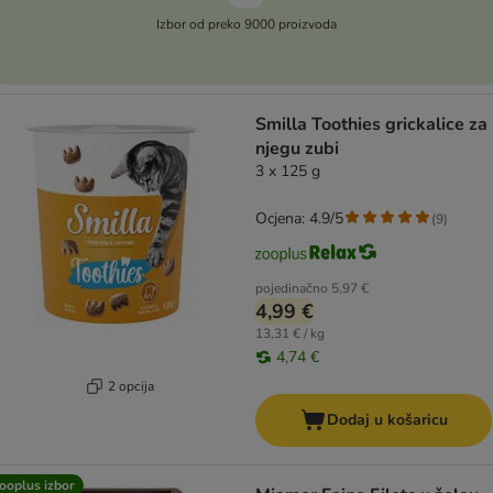
Izbor od preko 9000 proizvoda
Smilla Toothies grickalice za
njegu zubi
3 x 125 g
Ocjena: 4.9/5
(
9
)
pojedinačno
5,97 €
4,99 €
13,31 € / kg
4,74 €
2 opcija
Dodaj u košaricu
ooplus izbor