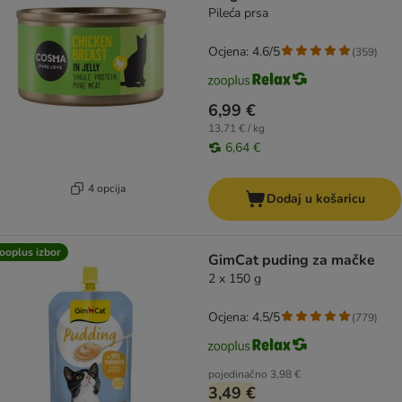
Pileća prsa
Ocjena: 4.6/5
(
359
)
6,99 €
13,71 € / kg
6,64 €
4 opcija
Dodaj u košaricu
ooplus izbor
GimCat puding za mačke
2 x 150 g
Ocjena: 4.5/5
(
779
)
pojedinačno
3,98 €
3,49 €