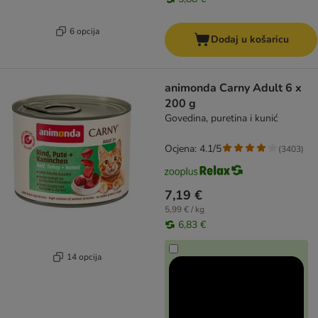
6 opcija
Dodaj u košaricu
animonda Carny Adult 6 x
200 g
Govedina, puretina i kunić
Ocjena: 4.1/5
(
3403
)
7,19 €
5,99 € / kg
6,83 €
14 opcija