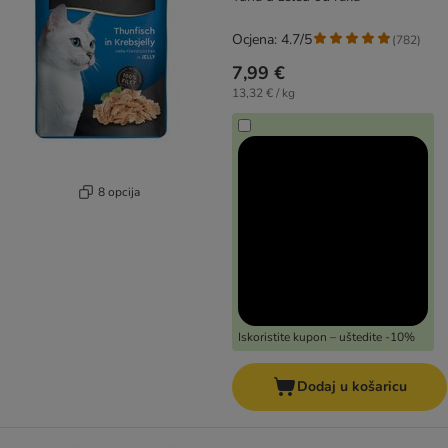
Ocjena: 4.7/5
(
782
)
7,99 €
13,32 € / kg
8 opcija
Iskoristite kupon – uštedite -10%
Dodaj u košaricu