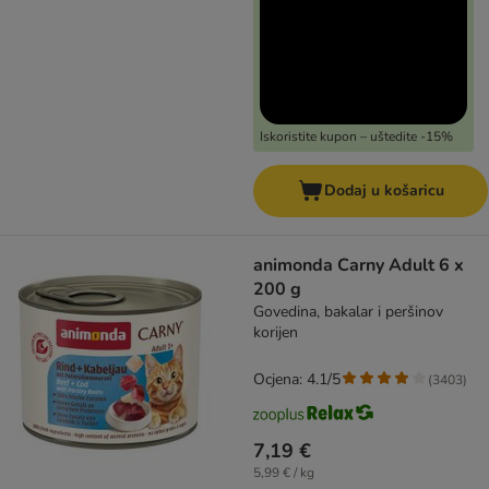
Iskoristite kupon – uštedite -15%
Dodaj u košaricu
animonda Carny Adult 6 x
200 g
Govedina, bakalar i peršinov
korijen
Ocjena: 4.1/5
(
3403
)
7,19 €
5,99 € / kg