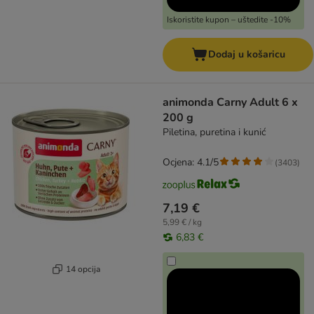
Iskoristite kupon – uštedite -10%
Dodaj u košaricu
animonda Carny Adult 6 x
200 g
Piletina, puretina i kunić
Ocjena: 4.1/5
(
3403
)
7,19 €
5,99 € / kg
6,83 €
14 opcija