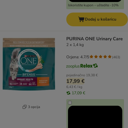
Iskoristite kupon – uštedite -10%
Dodaj u košaricu
PURINA ONE Urinary Care
2 x 1,4 kg
Ocjena: 4.7/5
(
463
)
pojedinačno
19,38 €
17,99 €
6,43 € / kg
17,09 €
3 opcija