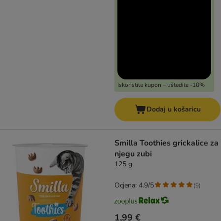
Iskoristite kupon – uštedite -10%
Dodaj u košaricu
Smilla Toothies grickalice za
njegu zubi
125 g
Ocjena: 4.9/5
(
9
)
1,99 €