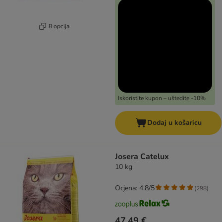
8 opcija
Iskoristite kupon – uštedite -10%
Dodaj u košaricu
Josera Catelux
10 kg
Ocjena: 4.8/5
(
298
)
47,49 €