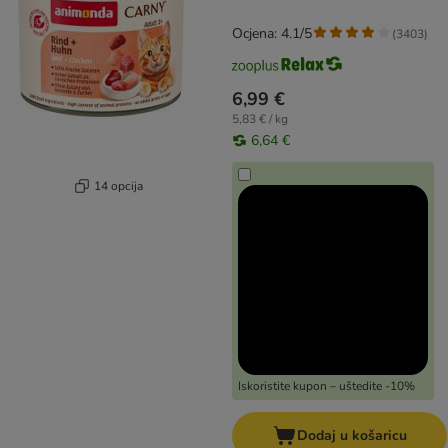
Ocjena: 4.1/5
(
3403
)
6,99 €
5,83 € / kg
6,64 €
14 opcija
Iskoristite kupon – uštedite -10%
Dodaj u košaricu