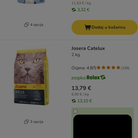
11,63 € / kg
3,32 €
4 opcija
Dodaj u košaricu
Josera Catelux
2 kg
Ocjena: 4.8/5
(
298
)
13,79 €
6,90 € / kg
13,10 €
3 opcija