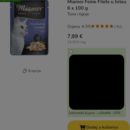
Miamor Feine Filets u želeu
6 x 100 g
Tuna i lignje
Ocjena: 4.7/5
(
782
)
7,99 €
13,32 € / kg
8 opcija
Iskoristite kupon – uštedite -10%
Dodaj u košaricu