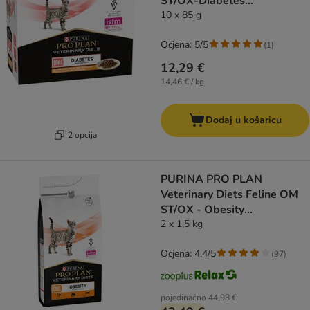
ST/OX-Diabetes
Management piletina
10 x 85 g
Ocjena: 5/5
(
1
)
12,29 €
14,46 € / kg
Dodaj u košaricu
2 opcija
PURINA PRO PLAN
Veterinary Diets Feline OM
ST/OX - Obesity
Management
2 x 1,5 kg
Ocjena: 4.4/5
(
97
)
pojedinačno
44,98 €