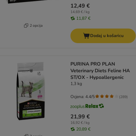
12,49 €
14,69 € / kg
11,87 €
2 opcija
Dodaj u košaricu
PURINA PRO PLAN
Veterinary Diets Feline HA
ST/OX - Hypoallergenic
1,3 kg
Ocjena: 4.4/5
(
289
)
21,99 €
16,92 € / kg
20,89 €