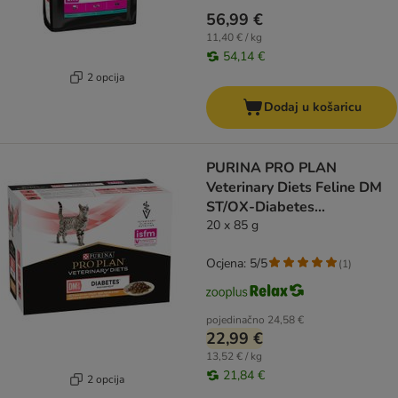
56,99 €
11,40 € / kg
54,14 €
2 opcija
Dodaj u košaricu
PURINA PRO PLAN
Veterinary Diets Feline DM
ST/OX-Diabetes
Management piletina
20 x 85 g
Ocjena: 5/5
(
1
)
pojedinačno
24,58 €
22,99 €
13,52 € / kg
21,84 €
2 opcija