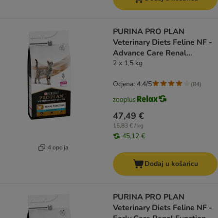
PURINA PRO PLAN
Veterinary Diets Feline NF -
Advance Care Renal
Function
2 x 1,5 kg
Ocjena: 4.4/5
(
84
)
47,49 €
15,83 € / kg
45,12 €
4 opcija
Dodaj u košaricu
PURINA PRO PLAN
Veterinary Diets Feline NF -