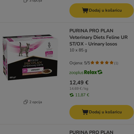
3 opcija
Dodaj u košaricu
PURINA PRO PLAN
Veterinary Diets Feline UR
ST/OX - Urinary losos
10 x 85 g
Ocjena: 5/5
(
1
)
12,49 €
14,69 € / kg
11,87 €
2 opcija
Dodaj u košaricu
PURINA PRO PLAN