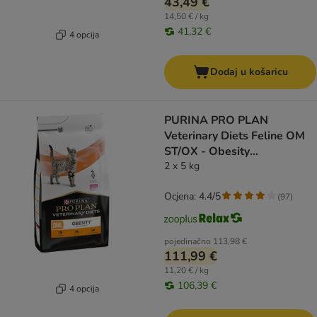
43,49 €
14,50 € / kg
41,32 €
4 opcija
Dodaj u košaricu
PURINA PRO PLAN
Veterinary Diets Feline OM
ST/OX - Obesity
Management
2 x 5 kg
Ocjena: 4.4/5
(
97
)
pojedinačno
113,98 €
111,99 €
11,20 € / kg
106,39 €
4 opcija