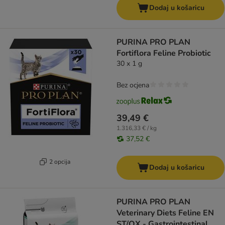
Dodaj u košaricu
PURINA PRO PLAN
Fortiflora Feline Probiotic
30 x 1 g
Bez ocjena
39,49 €
1.316,33 € / kg
37,52 €
2 opcija
Dodaj u košaricu
PURINA PRO PLAN
Veterinary Diets Feline EN
ST/OX - Gastrointestinal