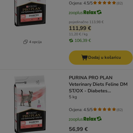
Ocjena: 4.5/5
(
82
)
pojedinačno
113,98 €
111,99 €
11,20 € / kg
106,39 €
4 opcija
Dodaj u košaricu
PURINA PRO PLAN
Veterinary Diets Feline DM
ST/OX - Diabetes
Management
5 kg
Ocjena: 4.5/5
(
82
)
56,99 €