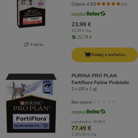
Ocjena: 4.5/5
(
82
)
23,99 €
15,99 € / kg
22,79 €
4 opcija
Dodaj u košaricu
PURINA PRO PLAN
Fortiflora Feline Probiotic
2 x (30 x 1 g)
Bez ocjena
pojedinačno
78,98 €
77,49 €
1.291,50 € / kg