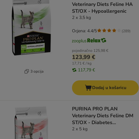
Veterinary Diets Feline HA
ST/OX - Hypoallergenic
2 x 3,5 kg
Ocjena: 4.4/5
(
289
)
pojedinačno
125,98 €
123,99 €
17,71 € / kg
117,79 €
3 opcija
Dodaj u košaricu
PURINA PRO PLAN
Veterinary Diets Feline DM
ST/OX - Diabetes
Management
2 x 5 kg