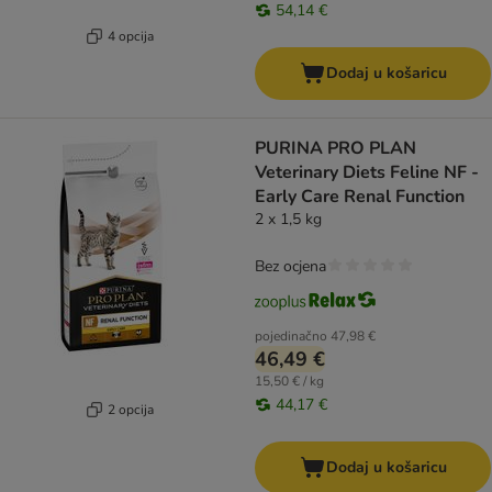
54,14 €
4 opcija
Dodaj u košaricu
PURINA PRO PLAN
Veterinary Diets Feline NF -
Early Care Renal Function
2 x 1,5 kg
Bez ocjena
pojedinačno
47,98 €
46,49 €
15,50 € / kg
44,17 €
2 opcija
Dodaj u košaricu