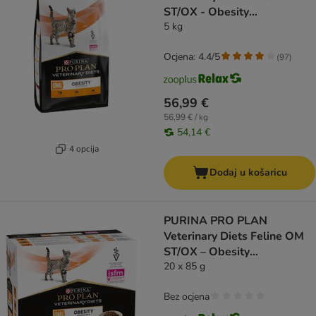
ST/OX - Obesity
Management
5 kg
Ocjena: 4.4/5
(
97
)
56,99 €
56,99 € / kg
54,14 €
4 opcija
Dodaj u košaricu
PURINA PRO PLAN
Veterinary Diets Feline OM
ST/OX – Obesity
Management piletina
20 x 85 g
Bez ocjena