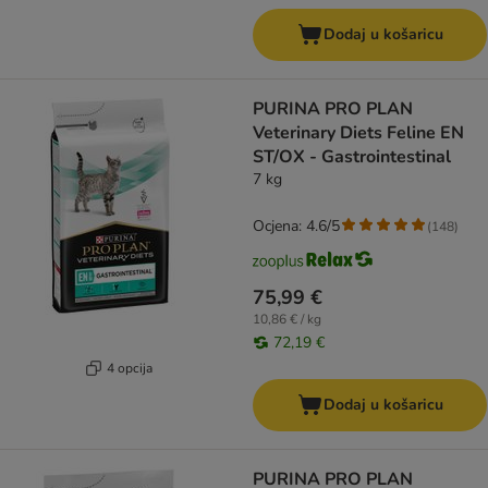
Dodaj u košaricu
PURINA PRO PLAN
Veterinary Diets Feline EN
ST/OX - Gastrointestinal
7 kg
Ocjena: 4.6/5
(
148
)
75,99 €
10,86 € / kg
72,19 €
4 opcija
Dodaj u košaricu
PURINA PRO PLAN