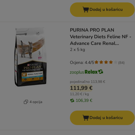
Dodaj u košaricu
PURINA PRO PLAN
Veterinary Diets Feline NF -
Advance Care Renal
Function
2 x 5 kg
Ocjena: 4.4/5
(
84
)
pojedinačno
113,98 €
111,99 €
11,20 € / kg
106,39 €
4 opcija
Dodaj u košaricu