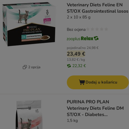
Veterinary Diets Feline EN
ST/OX Gastrointestinal losos
2 x 10 x 85 g
Bez ocjena
pojedinačno
24,98 €
23,49 €
13,82 € / kg
22,32 €
2 opcija
Dodaj u košaricu
PURINA PRO PLAN
Veterinary Diets Feline DM
ST/OX - Diabetes
Management
1,5 kg