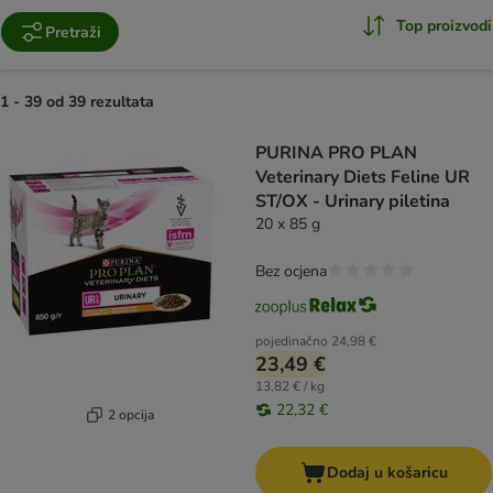
Top proizvodi
Pretraži
1 - 39 od 39 rezultata
artikli proizvoda su promijenjeni
PURINA PRO PLAN
Veterinary Diets Feline UR
ST/OX - Urinary piletina
20 x 85 g
Bez ocjena
pojedinačno
24,98 €
23,49 €
13,82 € / kg
22,32 €
2 opcija
Dodaj u košaricu