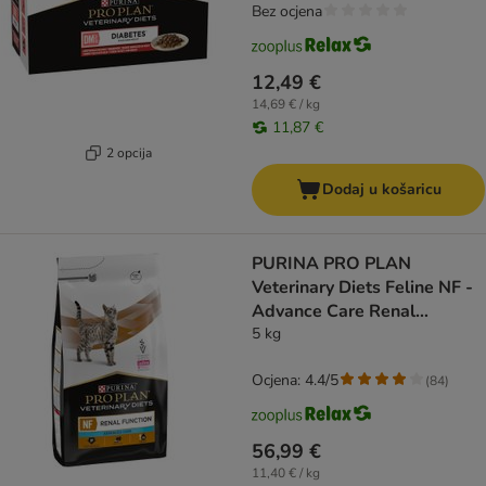
Bez ocjena
12,49 €
14,69 € / kg
11,87 €
2 opcija
Dodaj u košaricu
PURINA PRO PLAN
Veterinary Diets Feline NF -
Advance Care Renal
Function
5 kg
Ocjena: 4.4/5
(
84
)
56,99 €
11,40 € / kg