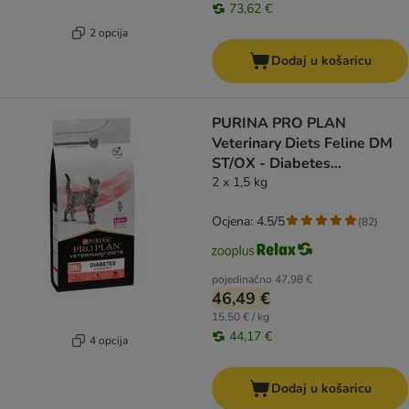
73,62 €
2 opcija
Dodaj u košaricu
PURINA PRO PLAN
Veterinary Diets Feline DM
ST/OX - Diabetes
Management
2 x 1,5 kg
Ocjena: 4.5/5
(
82
)
pojedinačno
47,98 €
46,49 €
15,50 € / kg
44,17 €
4 opcija
Dodaj u košaricu