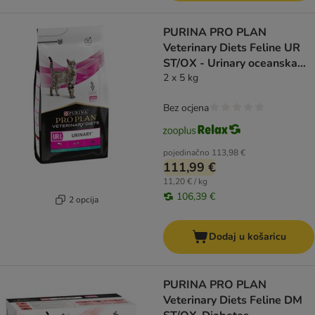
PURINA PRO PLAN
Veterinary Diets Feline UR
ST/OX - Urinary oceanska
riba
2 x 5 kg
Bez ocjena
pojedinačno
113,98 €
111,99 €
11,20 € / kg
106,39 €
2 opcija
Dodaj u košaricu
PURINA PRO PLAN
Veterinary Diets Feline DM