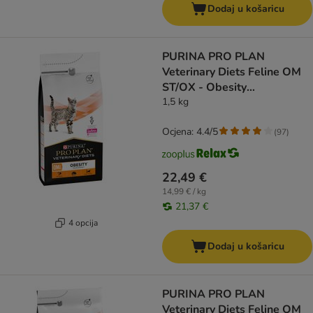
Dodaj u košaricu
PURINA PRO PLAN
Veterinary Diets Feline OM
ST/OX - Obesity
Management
1,5 kg
Ocjena: 4.4/5
(
97
)
22,49 €
14,99 € / kg
21,37 €
4 opcija
Dodaj u košaricu
PURINA PRO PLAN
Veterinary Diets Feline OM