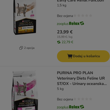
Early Care Renal Function
1,5 kg
Bez ocjena
23,99 €
15,99 € / kg
22,79 €
2 opcija
Dodaj u košaricu
PURINA PRO PLAN
Veterinary Diets Feline UR
ST/OX - Urinary oceanska
riba
5 kg
Bez ocjena