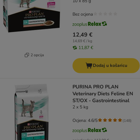
10 x 85 g
Bez ocjena
12,49 €
14,69 € / kg
11,87 €
2 opcija
Dodaj u košaricu
PURINA PRO PLAN
Veterinary Diets Feline EN
ST/OX - Gastrointestinal
2 x 5 kg
Ocjena: 4.6/5
(
148
)