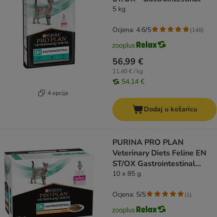
5 kg
Ocjena: 4.6/5
(
148
)
56,99 €
11,40 € / kg
54,14 €
4 opcija
Dodaj u košaricu
PURINA PRO PLAN
Veterinary Diets Feline EN
ST/OX Gastrointestinal
piletina
10 x 85 g
Ocjena: 5/5
(
1
)