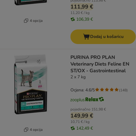
pojedinačno
113,98 €
111,99 €
11,20 € / kg
106,39 €
4 opcija
Dodaj u košaricu
PURINA PRO PLAN
Veterinary Diets Feline EN
ST/OX - Gastrointestinal
2 x 7 kg
Ocjena: 4.6/5
(
148
)
pojedinačno
151,98 €
149,99 €
10,71 € / kg
142,49 €
4 opcija