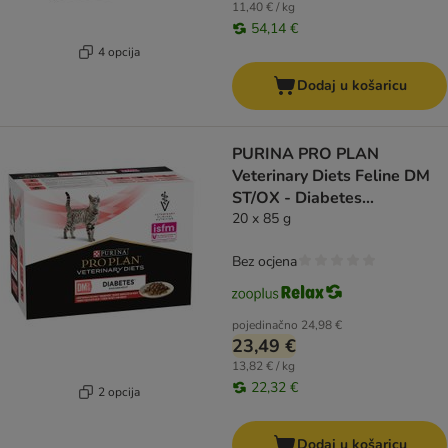
11,40 € / kg
54,14 €
4 opcija
Dodaj u košaricu
PURINA PRO PLAN
Veterinary Diets Feline DM
ST/OX - Diabetes
Management govedina
20 x 85 g
Bez ocjena
pojedinačno
24,98 €
23,49 €
13,82 € / kg
22,32 €
2 opcija
Dodaj u košaricu