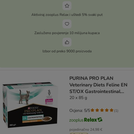
Aktiviraj zooplus Relax i uštedi 5% svaki put
Zasluženo povjerenje 10 milijuna kupaca
Izbor od preko 9000 proizvoda
PURINA PRO PLAN
Veterinary Diets Feline EN
ST/OX Gastrointestinal
piletina
20 x 85 g
Ocjena: 5/5
(
1
)
pojedinačno
24,98 €