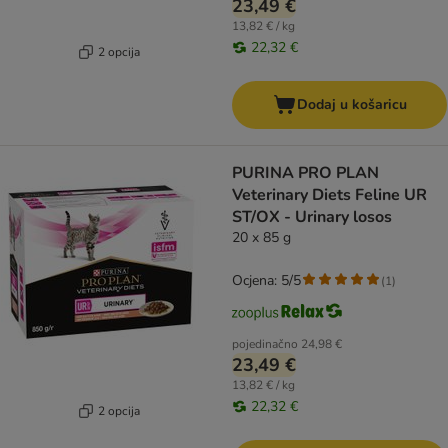
23,49 €
13,82 € / kg
22,32 €
2 opcija
Dodaj u košaricu
PURINA PRO PLAN
Veterinary Diets Feline UR
ST/OX - Urinary losos
20 x 85 g
Ocjena: 5/5
(
1
)
pojedinačno
24,98 €
23,49 €
13,82 € / kg
22,32 €
2 opcija