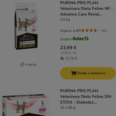
PURINA PRO PLAN
Veterinary Diets Feline NF -
Advance Care Renal
Function
1,5 kg
Ocjena: 4.4/5
(
84
)
23,99 €
15,99 € / kg
22,79 €
4 opcija
Dodaj u košaricu
PURINA PRO PLAN
Veterinary Diets Feline DM
ST/OX - Diabetes
Management govedina
10 x 85 g