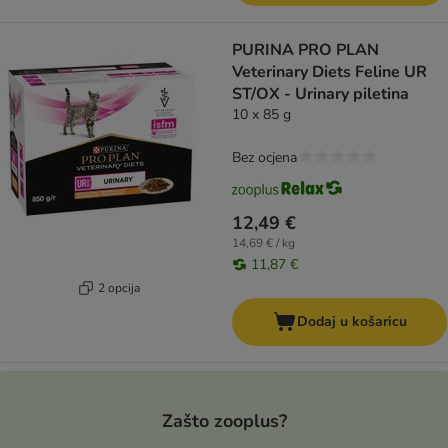
PURINA PRO PLAN
Veterinary Diets Feline UR
ST/OX - Urinary piletina
10 x 85 g
Bez ocjena
12,49 €
14,69 € / kg
11,87 €
2 opcija
Dodaj u košaricu
Zašto zooplus?