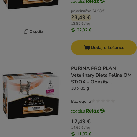
pojedinačno
24,98 €
23,49 €
13,82 € / kg
22,32 €
2 opcija
Dodaj u košaricu
PURINA PRO PLAN
Veterinary Diets Feline OM
ST/OX – Obesity
Management piletina
10 x 85 g
Bez ocjena
12,49 €
14,69 € / kg
11,87 €