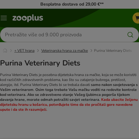
Besplatna dostava od 29,00 €**
Izbornik
Traži
proizvode
+ VET hrana
Veterinarska hrana za mačke
Purina Veterinary Diets
Purina Veterinary Diets
Purina Veterinary Diets je posebna dijetetska hrana za mačke, koja se može koristiti
kod različitih zdravstvenih problema, kao što su zatajenje bubrega, pretilost,
alergije, itd. Purina Veterinary Diets bi se trebala davati
samo nakon savjetovanja s
Vašim veterinarom
.
Osim toga trebate Vašu mačku voditi na redovite kontrole
kod veterinara. Ako se zdravstveno stanje Vašeg ljubimca pogorša tijekom
davanja hrane, morate odmah potražiti savjet veterinara.
Kada ubacite željenu
dijetetsku hranu u košaricu, potvrđujete time da ste pročitali gore navedene
upute i da ste ih razumijeli.