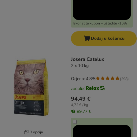
Iskoristite kupon – uštedite -15%
Dodaj u košaricu
Josera Catelux
2 x 10 kg
Ocjena: 4.8/5
(
298
)
94,49 €
4,72 € / kg
89,77 €
3 opcija