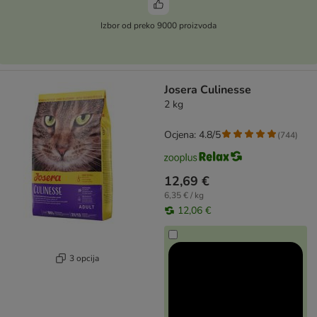
Izbor od preko 9000 proizvoda
Josera Culinesse
2 kg
Ocjena: 4.8/5
(
744
)
12,69 €
6,35 € / kg
12,06 €
3 opcija