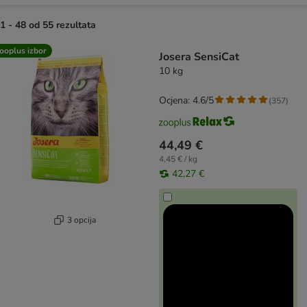
1 - 48 od 55 rezultata
artikli proizvoda su promijenjeni
ooplus izbor
Josera SensiCat
10 kg
Ocjena: 4.6/5
(
357
)
44,49 €
4,45 € / kg
42,27 €
3 opcija