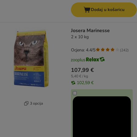
Dodaj u košaricu
Josera Marinesse
2 x 10 kg
Ocjena: 4.4/5
(
242
)
107,99 €
5,40 € / kg
102,59 €
3 opcija