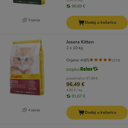
5,10 € / kg
96,89 €
3 opcija
Dodaj u košaricu
Josera Kitten
2 x 10 kg
Ocjena: 4.8/5
(
319
)
pojedinačno
97,98 €
96,49 €
4,82 € / kg
91,67 €
4 opcija
Dodaj u košaricu