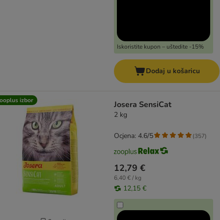
Iskoristite kupon – uštedite -15%
Dodaj u košaricu
ooplus izbor
Josera SensiCat
2 kg
Ocjena: 4.6/5
(
357
)
12,79 €
6,40 € / kg
12,15 €