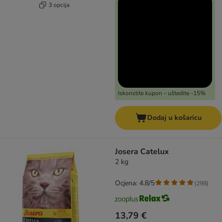
3 opcija
Iskoristite kupon – uštedite -15%
Dodaj u košaricu
Josera Catelux
2 kg
Ocjena: 4.8/5
(
298
)
13,79 €