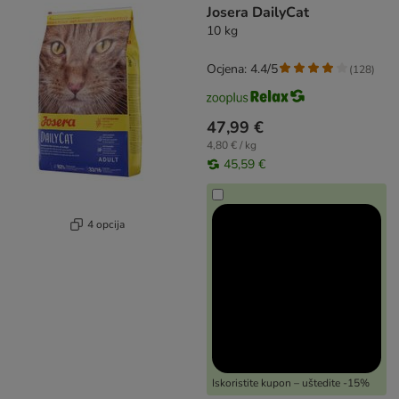
Josera DailyCat
10 kg
Ocjena: 4.4/5
(
128
)
47,99 €
4,80 € / kg
45,59 €
4 opcija
Iskoristite kupon – uštedite -15%