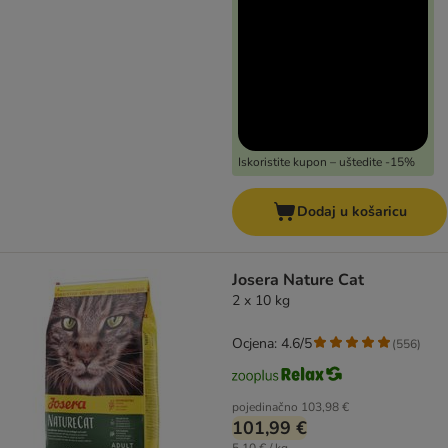
Iskoristite kupon – uštedite -15%
Dodaj u košaricu
Josera Nature Cat
2 x 10 kg
Ocjena: 4.6/5
(
556
)
pojedinačno
103,98 €
101,99 €