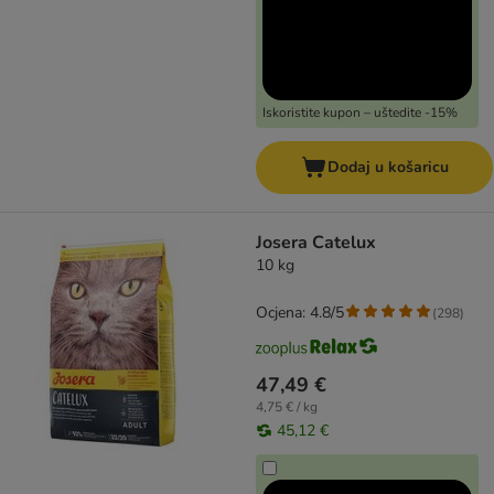
Iskoristite kupon – uštedite -15%
Dodaj u košaricu
Josera Catelux
10 kg
Ocjena: 4.8/5
(
298
)
47,49 €
4,75 € / kg
45,12 €