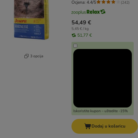
Ocjena: 4.4/5
(
242
)
54,49 €
5,45 € / kg
51,77 €
3 opcija
Iskoristite kupon – uštedite -15%
Dodaj u košaricu