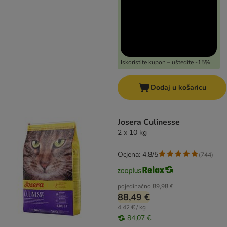
Iskoristite kupon – uštedite -15%
Dodaj u košaricu
Josera Culinesse
2 x 10 kg
Ocjena: 4.8/5
(
744
)
pojedinačno
89,98 €
88,49 €
4,42 € / kg
84,07 €