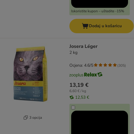
Iskoristite kupon – uštedite -15%
Dodaj u košaricu
Josera Léger
2 kg
Ocjena: 4.6/5
(
305
)
13,19 €
6,60 € / kg
12,53 €
3 opcija