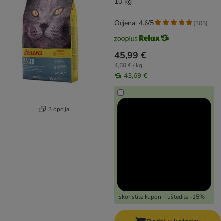
10 kg
Ocjena: 4.6/5
(
305
)
45,99 €
4,60 € / kg
43,69 €
3 opcija
Iskoristite kupon – uštedite -15%