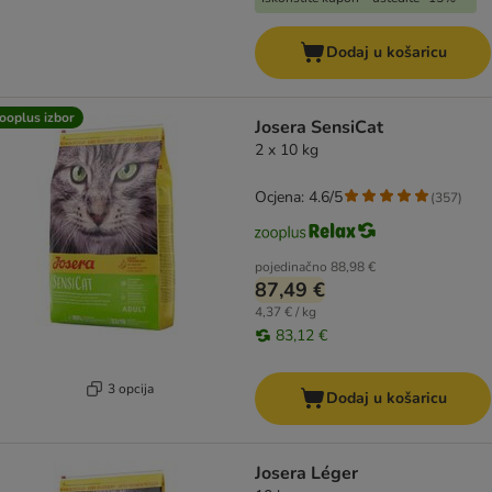
Dodaj u košaricu
ooplus izbor
Josera SensiCat
2 x 10 kg
Ocjena: 4.6/5
(
357
)
pojedinačno
88,98 €
87,49 €
4,37 € / kg
83,12 €
3 opcija
Dodaj u košaricu
Josera Léger