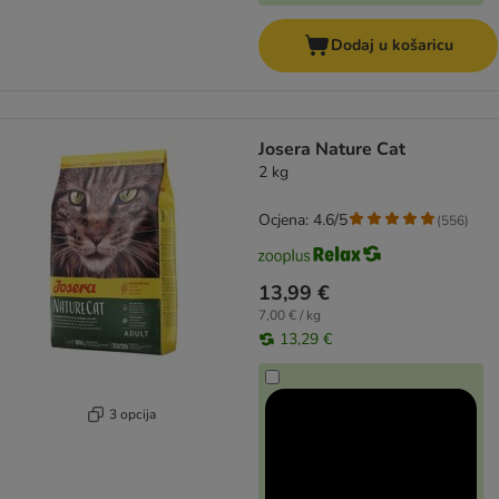
Dodaj u košaricu
Josera Nature Cat
2 kg
Ocjena: 4.6/5
(
556
)
13,99 €
7,00 € / kg
13,29 €
3 opcija