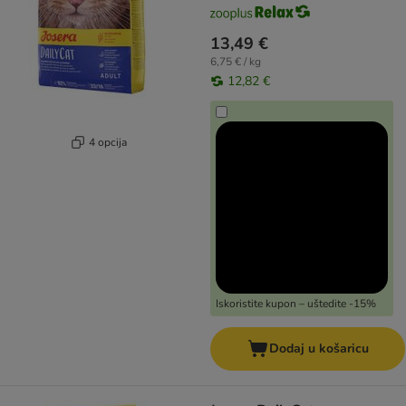
13,49 €
6,75 € / kg
12,82 €
4 opcija
Iskoristite kupon – uštedite -15%
Dodaj u košaricu