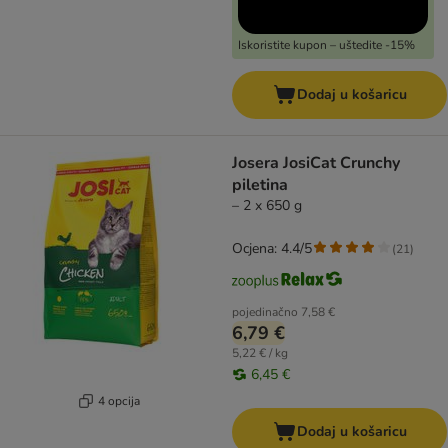
Iskoristite kupon – uštedite -15%
Dodaj u košaricu
Josera JosiCat Crunchy
piletina
– 2 x 650 g
Ocjena: 4.4/5
(
21
)
pojedinačno
7,58 €
6,79 €
5,22 € / kg
6,45 €
4 opcija
Dodaj u košaricu