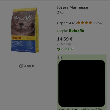
Josera Marinesse
2 kg
Ocjena: 4.4/5
(
242
)
14,69 €
7,35 € / kg
13,96 €
3 opcija
Iskoristite kupon – uštedite -15%