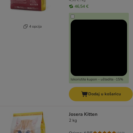
4,90 € / kg
46,54 €
4 opcija
Iskoristite kupon – uštedite -15%
Dodaj u košaricu
Josera Kitten
2 kg