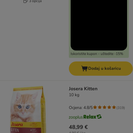
3 opcija
Iskoristite kupon – uštedite -15%
Dodaj u košaricu
Josera Kitten
10 kg
Ocjena: 4.8/5
(
319
)
48,99 €