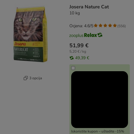
Josera Nature Cat
10 kg
Ocjena: 4.6/5
(
556
)
51,99 €
5,20 € / kg
49,39 €
3 opcija
Iskoristite kupon – uštedite -15%