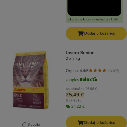
Iskoristite kupon – uštedite -15%
Dodaj u košaricu
Josera Senior
2 x 2 kg
Ocjena: 4.4/5
(
105
)
pojedinačno
26,98 €
25,49 €
6,37 € / kg
24,22 €
Dodaj u košaricu
3 opcija