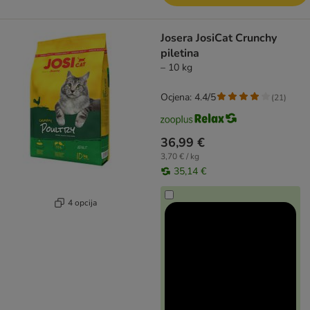
Josera JosiCat Crunchy
piletina
– 10 kg
Ocjena: 4.4/5
(
21
)
36,99 €
3,70 € / kg
35,14 €
4 opcija