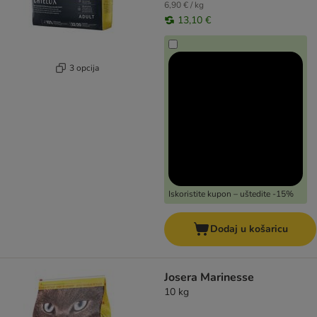
6,90 € / kg
13,10 €
3 opcija
Iskoristite kupon – uštedite -15%
Dodaj u košaricu
Josera Marinesse
10 kg