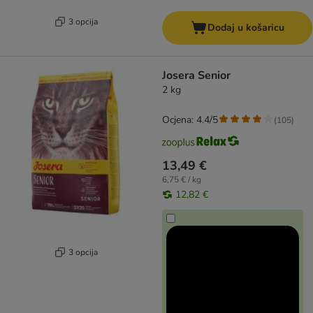
3 opcija
Dodaj u košaricu
Josera Senior
2 kg
Ocjena: 4.4/5
(
105
)
13,49 €
6,75 € / kg
12,82 €
3 opcija