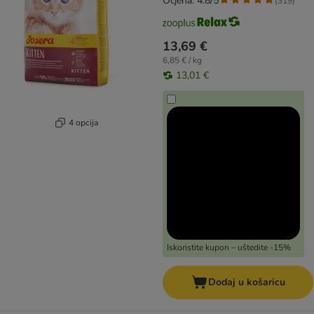
Ocjena: 4.8/5
(
319
)
13,69 €
6,85 € / kg
13,01 €
4 opcija
Iskoristite kupon – uštedite -15%
Dodaj u košaricu