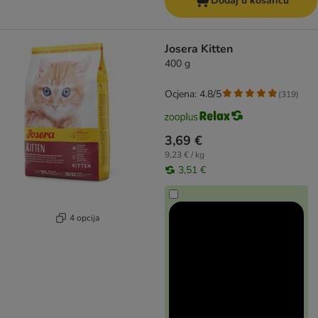
Dodaj u košaricu
Josera Kitten
400 g
Ocjena: 4.8/5
(
319
)
3,69 €
9,23 € / kg
3,51 €
4 opcija