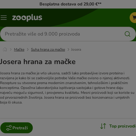
Besplatna dostava od 29,00 €**
Izbornik
Traži
proizvode
Mačke
Suha hrana za mačke
Josera
Josera hrana za mačke
Josera hrana za mačke je vrlo ukusna, sadrži lako probavljive izvore proteina i
razvijena je kako bi se zadovoljile potrebe Vaše mačke ovisno o njenoj aktivnosti.
Rezepture su stvorene prema modernim znanstvenim, tehnološkim i praktičnim
konceptima. Opsežna laboratorijska ispitivanja sastojaka i gotove hrane daju
najveću moguću sigurnost, i provjerenu kvalitetu. Mesni proizvodi koji se koriste su
od prvorazrednih životinja. Josera hrana se proizvodi bez konzervansa i umjetnih
boja ili okusa.
Top proizvodi
Pretraži