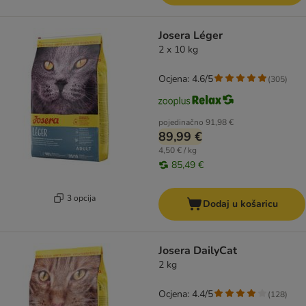
Josera Léger
2 x 10 kg
Ocjena: 4.6/5
(
305
)
pojedinačno
91,98 €
89,99 €
4,50 € / kg
85,49 €
3 opcija
Dodaj u košaricu
Josera DailyCat
2 kg
Ocjena: 4.4/5
(
128
)