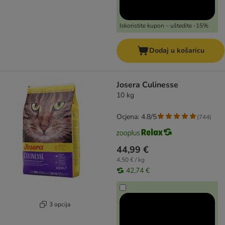
Iskoristite kupon – uštedite -15%
Dodaj u košaricu
Josera Culinesse
10 kg
Ocjena: 4.8/5
(
744
)
44,99 €
4,50 € / kg
42,74 €
3 opcija