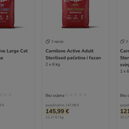
2 opcija
2 
ive Large Cat
Carnilove Active Adult
Carn
na
Sterilised pačetina i fazan
Ster
2 x 6 kg
svin
2 x 
Bez ocjena
Bez 
8 €
pojedinačno
147,98 €
pojed
145,99 €
121
12,17 € / kg
10,17