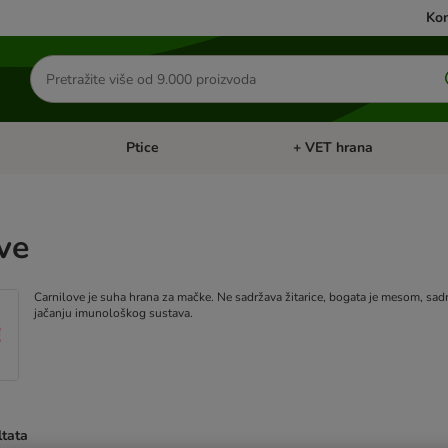
Kon
Traži
proizvode
Ptice
+ VET hrana
: Mačke
Pregled kategorija: Male životinje
Pregled kategorija: Ptice
ve
Carnilove je suha hrana za mačke. Ne sadržava žitarice, bogata je mesom, sadrž
jačanju imunološkog sustava.
ltata