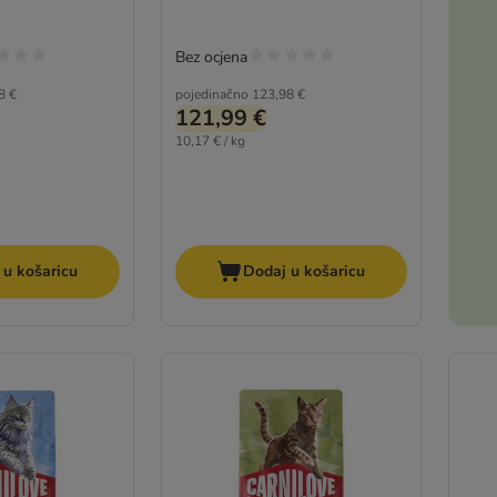
Bez ocjena
8 €
pojedinačno
123,98 €
121,99 €
10,17 € / kg
 u košaricu
Dodaj u košaricu