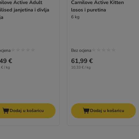
ilove Active Adult
Carnilove Active Kitten
ilised janjetina i divlja
losos i puretina
ja
6 kg
ocjena
Bez ocjena
49 €
61,99 €
 € / kg
10,33 € / kg
Dodaj u košaricu
Dodaj u košaricu