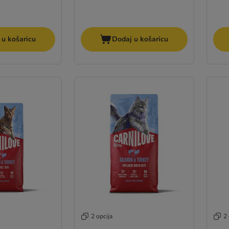
 u košaricu
Dodaj u košaricu
2 opcija
2 