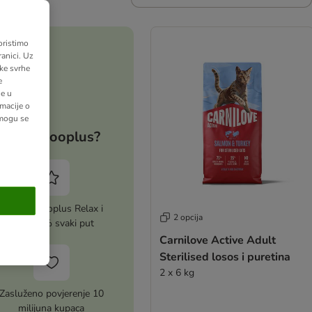
oristimo
anici. Uz
ške svrhe
e
ne u
macije o
 mogu se
Zašto zooplus?
Aktiviraj zooplus Relax i
2 opcija
uštedi 5% svaki put
Carnilove Active Adult
Sterilised losos i puretina
2 x 6 kg
Zasluženo povjerenje 10
milijuna kupaca