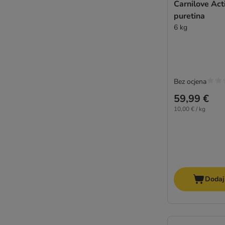
Carnilove Acti
Carnilove True Fresh
puretina
Mjamjam
6 kg
Wildes Land
Lucky Lou
Nutriplus
KITTY Cat
Lily's Kitchen
Bez ocjena
Dogs'n Tiger
59,99 €
Oasy
10,00 € / kg
Dodaj