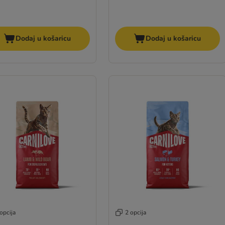
Dodaj u košaricu
Dodaj u košaricu
opcija
2 opcija