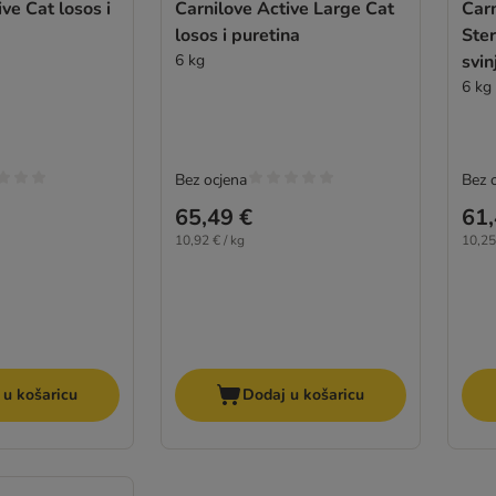
ve Cat losos i
Carnilove Active Large Cat
Carn
losos i puretina
Ster
6 kg
svin
6 kg
Bez ocjena
Bez 
65,49 €
61,
10,92 € / kg
10,25
 u košaricu
Dodaj u košaricu