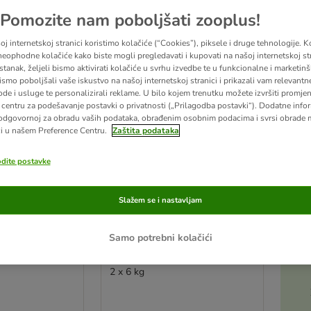
Pomozite nam poboljšati zooplus!
u promijenjeni
j internetskoj stranici koristimo kolačiće (“Cookies”), piksele i druge tehnologije. K
eophodne kolačiće kako biste mogli pregledavati i kupovati na našoj internetskoj str
stanak, željeli bismo aktivirati kolačiće u svrhu izvedbe te u funkcionalne i marketin
ismo poboljšali vaše iskustvo na našoj internetskoj stranici i prikazali vam relevantn
ode i usluge te personalizirali reklame. U bilo kojem trenutku možete izvršiti promje
centru za podešavanje postavki o privatnosti („Prilagodba postavki“). Dodatne infor
odgovornoj za obradu vaših podataka, obrađenim osobnim podacima i svrsi obrade
i u našem Preference Centru.
Zaštita podataka
odite postavke
Slažem se i nastavljam
2 opcija
Samo potrebni kolačići
ve Cat losos i
Carnilove Active Kitten
losos i puretina
2 x 6 kg