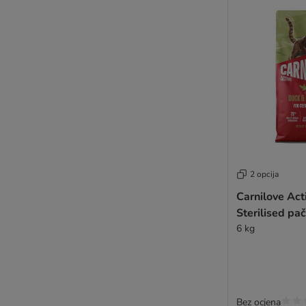
2 opcija
Carnilove Act
Sterilised pač
6 kg
Bez ocjena