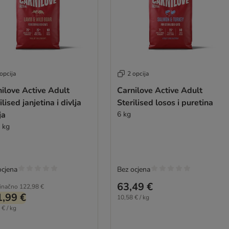
opcija
2 opcija
ilove Active Adult
Carnilove Active Adult
ilised janjetina i divlja
Sterilised losos i puretina
ja
6 kg
6 kg
ocjena
Bez ocjena
63,49 €
inačno
122,98 €
,99 €
10,58 € / kg
 € / kg