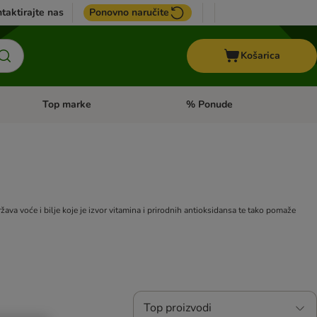
taktirajte nas
Ponovno naručite
Košarica
Top marke
% Ponude
Pregled kategorija: + VET hrana
Pregled kategorija: Top marke
ava voće i bilje koje je izvor vitamina i prirodnih antioksidansa te tako pomaže
Top proizvodi