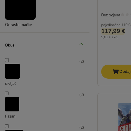
Brekkies
Beyond
Bez ocjena
PURINA Cat Chow
Odrasle mačke
pojedinačno
119,9
Carnilove
117,99 €
Crave
9,83 € / kg
Eukanuba
Okus
Encore
Friskies
(
2
)
Feringa
Dodaj
Felix
Greenwoods
divljač
GranataPet
(
2
)
Grau
Happy Cat
James Wellbeloved
Fazan
Kitekat
MAC´s
(
2
)