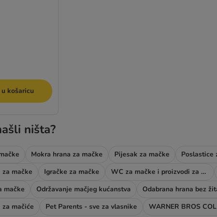
 u košaricu
ašli ništa?
 mačke
Mokra hrana za mačke
Pijesak za mačke
Poslastice
ci za mačke
Igračke za mačke
WC za mačke i proizvodi za njegu
za mačke
Održavanje mačjeg kućanstva
Odabrana hrana bez žit
 za mačiće
Pet Parents - sve za vlasnike
WARNER BROS COL