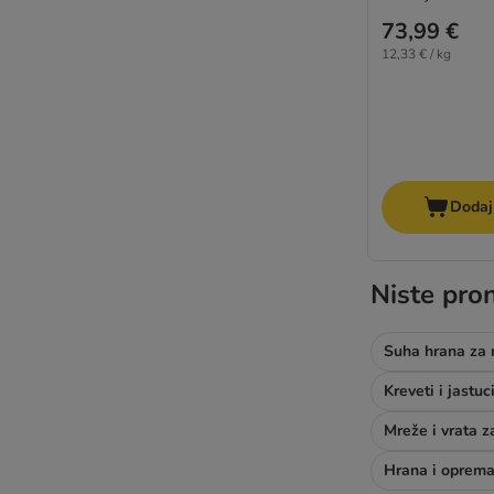
73,99 €
12,33 € / kg
Dodaj
Niste pron
Suha hrana za
Kreveti i jastu
Mreže i vrata 
Hrana i oprema