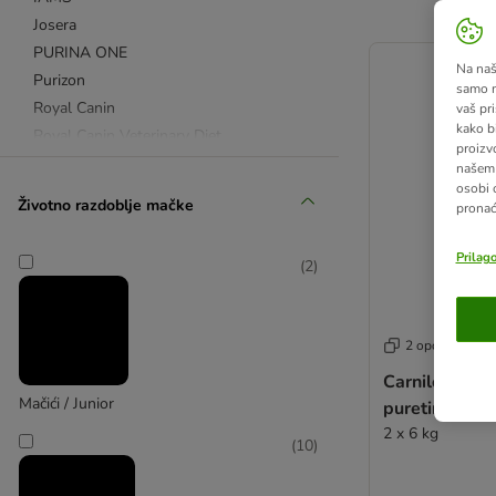
Josera
artikli proizvoda s
PURINA ONE
Na našo
Purizon
samo n
Royal Canin
vaš pri
kako b
Royal Canin Veterinary Diet
proizv
Sanabelle
našem 
osobi 
Smilla
Životno razdoblje mačke
pronać
Whiskas
Concept for Life Veterinary Diet
Prilag
(
2
)
Royal Canin Vet Care Nutrition
Animonda Integra
Kattovit
2 opcija
PURINA Veterinary Diets
Carnilove Acti
animonda Carny
Mačići / Junior
puretina
Applaws
2 x 6 kg
Almo Nature
(
10
)
animonda
Bozita