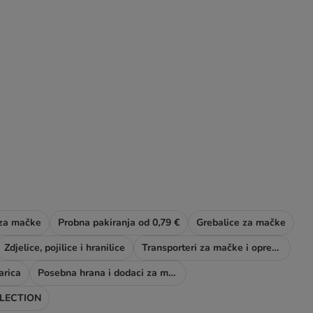
 za mačke
Probna pakiranja od 0,79 €
Grebalice za mačke
Zdjelice, pojilice i hranilice
Transporteri za mačke i oprema za šetnju
arica
Posebna hrana i dodaci za mačke
LECTION