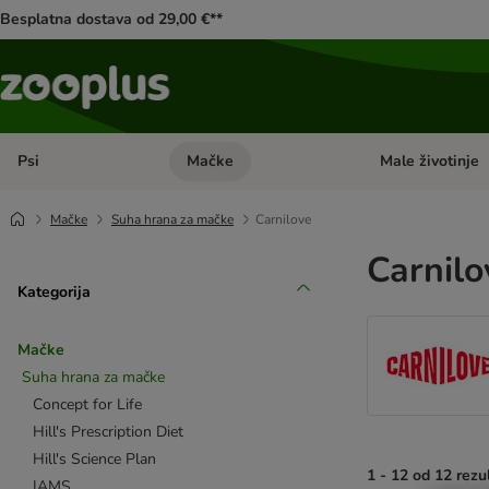
Besplatna dostava od 29,00 €**
Psi
Mačke
Male životinje
Pregled kategorija: Psi
Pregled kategorija
Mačke
Suha hrana za mačke
Carnilove
Carnilo
Kategorija
Mačke
Suha hrana za mačke
Concept for Life
Hill's Prescription Diet
Hill's Science Plan
1 - 12 od 12 rezu
IAMS