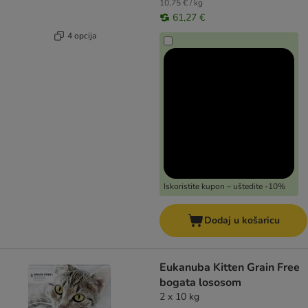
10,75 € / kg
61,27 €
4 opcija
Iskoristite kupon – uštedite -10%
Dodaj u košaricu
Eukanuba Kitten Grain Free
bogata lososom
2 x 10 kg