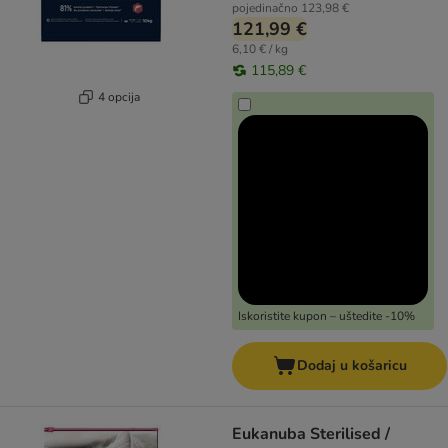
pojedinačno
123,98 €
121,99 €
6,10 € / kg
115,89 €
4 opcija
Iskoristite kupon – uštedite -10%
Dodaj u košaricu
Eukanuba Sterilised /