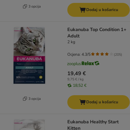
3 opcija
Dodaj u košaricu
Eukanuba Top Condition 1+
Adult
2 kg
Ocjena: 4.3/5
(
205
)
19,49 €
9,75 € / kg
18,52 €
3 opcija
Dodaj u košaricu
Eukanuba Healthy Start
Kitten