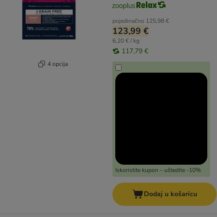
pojedinačno
125,98 €
123,99 €
6,20 € / kg
117,79 €
4 opcija
Iskoristite kupon – uštedite -10%
Dodaj u košaricu