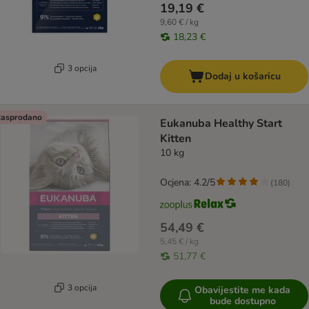
19,19 €
9,60 € / kg
18,23 €
3 opcija
Dodaj u košaricu
asprodano
Eukanuba Healthy Start
Kitten
10 kg
Ocjena: 4.2/5
(
180
)
54,49 €
5,45 € / kg
51,77 €
3 opcija
Obavijestite me kada
bude dostupno