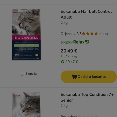
Eukanuba Hairball Control
Adult
2 kg
Ocjena: 4.2/5
(
99
)
20,49 €
10,25 € / kg
19,47 €
3 opcija
Dodaj u košaricu
Eukanuba Top Condition 7+
Senior
2 kg
Bez ocjena