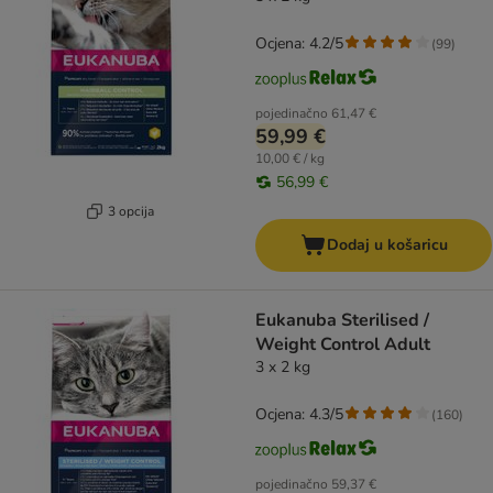
Ocjena: 4.2/5
(
99
)
pojedinačno
61,47 €
59,99 €
10,00 € / kg
56,99 €
3 opcija
Dodaj u košaricu
Eukanuba Sterilised /
Weight Control Adult
3 x 2 kg
Ocjena: 4.3/5
(
160
)
pojedinačno
59,37 €