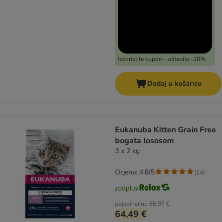
Iskoristite kupon – uštedite -10%
Dodaj u košaricu
Eukanuba Kitten Grain Free
bogata lososom
3 x 2 kg
Ocjena: 4.8/5
(
24
)
pojedinačno
65,97 €
64,49 €