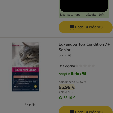
Iskoristite kupon – uštedite -10%
Dodaj u košaricu
Eukanuba Top Condition 7+
Senior
3 x 2 kg
Bez ocjena
pojedinačno
57,57 €
55,99 €
9,33 € / kg
53,19 €
2 opcija
Dodaj u košaricu