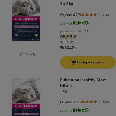
3 x 2 kg
Ocjena: 4.2/5
(
180
)
pojedinačno
57,57 €
55,99 €
9,33 € / kg
53,19 €
3 opcija
Dodaj u košaricu
Eukanuba Healthy Start
Kitten
2 kg
Ocjena: 4.2/5
(
180
)