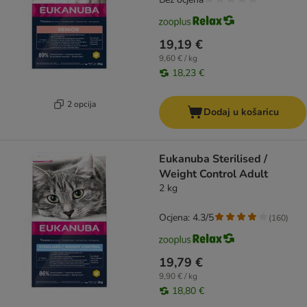
19,19 €
9,60 € / kg
18,23 €
2 opcija
Dodaj u košaricu
Eukanuba Sterilised /
Weight Control Adult
2 kg
Ocjena: 4.3/5
(
160
)
19,79 €
9,90 € / kg
18,80 €