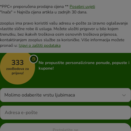
*PPC= preporučena prodajna cijena **
Posebni uvjeti
"Inače" = Najniža cijena artikla u zadnjih 30 dana.
zooplus ima pravo koristiti vašu adresu e-pošte za izravno oglašavanje
vlastite slične robe ili usluga. Možete uložiti prigovor u bilo kojem
trenutku, bez ikakvih troškova osim osnovnih troškova prijenosa,
kontaktiranjem zooplus službe za korisničke. Više informacija možete
pronaći u:
Izjavi o zaštiti podataka
333
Ne propustite personalizirane ponude, popuste i
kupone!
zooBodova za
prijavu!
Molimo odaberite vrstu ljubimaca
Pretplatite se