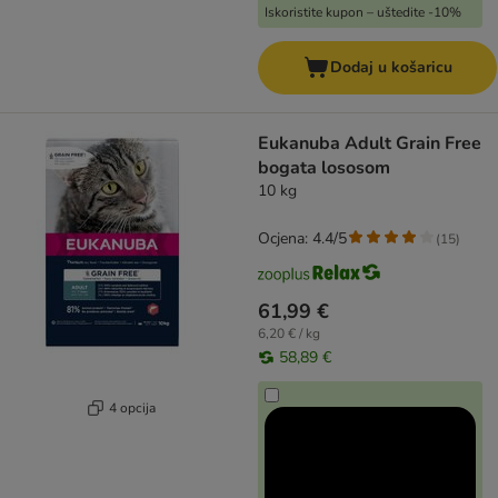
Iskoristite kupon – uštedite -10%
Dodaj u košaricu
Eukanuba Adult Grain Free
bogata lososom
10 kg
Ocjena: 4.4/5
(
15
)
61,99 €
6,20 € / kg
58,89 €
4 opcija