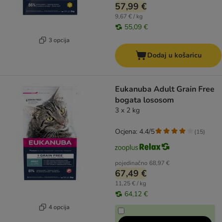
57,99 €
9,67 € / kg
55,09 €
3 opcija
Dodaj u košaricu
Eukanuba Adult Grain Free
bogata lososom
3 x 2 kg
Ocjena: 4.4/5
(
15
)
pojedinačno
68,97 €
67,49 €
11,25 € / kg
64,12 €
4 opcija