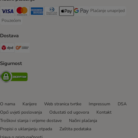
Plaćanje unaprijed
Plaćanje unaprijed Paym
Visa Payment Method
MasterCard Payment Method
American Express Payment Method
Diners Club Payment Method
Payment Method
Google pay Payment Method
Pouzećem
Pouzećem Payment Method
Dostava
DPD Shipping Method
Overseas Shipping Method
Sigurnost
Security
O nama
Karijere
Web stranica tvrtke
Impressum
DSA
Opći uvjeti poslovanja
Odustati od ugovora
Kontakt
Troškovi slanja i vrijeme dostave
Načini plaćanja
Propisi o uklanjanju otpada
Zaštita podataka
Izjava o pristupačnosti