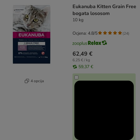
Eukanuba Kitten Grain Free
bogata lososom
10 kg
Ocjena: 4.8/5
(
24
)
62,49 €
6,25 € / kg
59,37 €
4 opcija