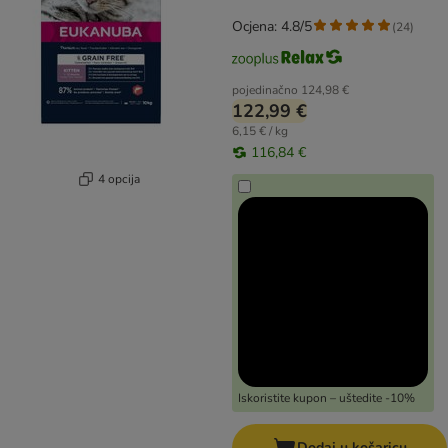
Ocjena: 4.8/5
(
24
)
pojedinačno
124,98 €
122,99 €
6,15 € / kg
116,84 €
4 opcija
Iskoristite kupon – uštedite -10%
Dodaj u košaricu