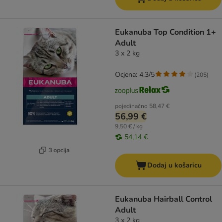
Eukanuba Top Condition 1+
Adult
3 x 2 kg
Ocjena: 4.3/5
(
205
)
pojedinačno
58,47 €
56,99 €
9,50 € / kg
54,14 €
3 opcija
Dodaj u košaricu
Eukanuba Hairball Control
Adult
3 x 2 kg