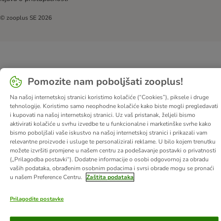
© zooplus SE
2026
Pomozite nam poboljšati zooplus!
Na našoj internetskoj stranici koristimo kolačiće (“Cookies”), piksele i druge
tehnologije. Koristimo samo neophodne kolačiće kako biste mogli pregledavati
i kupovati na našoj internetskoj stranici. Uz vaš pristanak, željeli bismo
aktivirati kolačiće u svrhu izvedbe te u funkcionalne i marketinške svrhe kako
bismo poboljšali vaše iskustvo na našoj internetskoj stranici i prikazali vam
relevantne proizvode i usluge te personalizirali reklame. U bilo kojem trenutku
možete izvršiti promjene u našem centru za podešavanje postavki o privatnosti
(„Prilagodba postavki“). Dodatne informacije o osobi odgovornoj za obradu
vaših podataka, obrađenim osobnim podacima i svrsi obrade mogu se pronaći
u našem Preference Centru.
Zaštita podataka
Prilagodite postavke