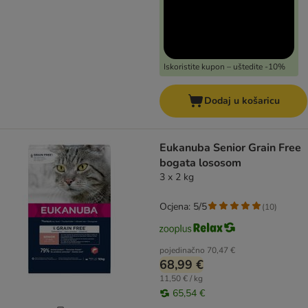
Iskoristite kupon – uštedite -10%
Dodaj u košaricu
Eukanuba Senior Grain Free
bogata lososom
3 x 2 kg
Ocjena: 5/5
(
10
)
pojedinačno
70,47 €
68,99 €
11,50 € / kg
65,54 €