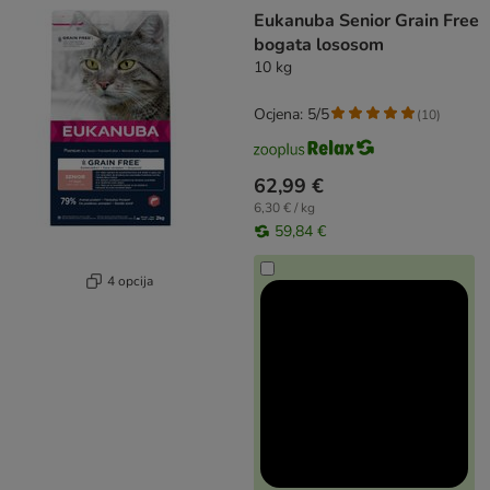
artikli proizvoda su promijenjeni
Eukanuba Senior Grain Free
bogata lososom
10 kg
Ocjena: 5/5
(
10
)
62,99 €
6,30 € / kg
59,84 €
4 opcija