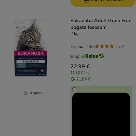
Eukanuba Adult Grain Free
bogata lososom
2 kg
Ocjena: 4.4/5
(
15
)
22,99 €
11,50 € / kg
21,84 €
4 opcija