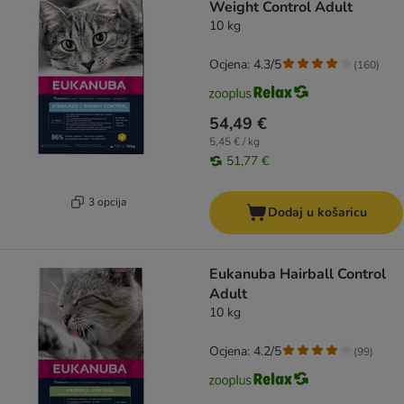
Weight Control Adult
10 kg
Ocjena: 4.3/5
(
160
)
54,49 €
5,45 € / kg
51,77 €
3 opcija
Dodaj u košaricu
Eukanuba Hairball Control
Adult
10 kg
Ocjena: 4.2/5
(
99
)