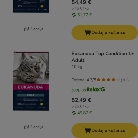
54,49 €
5,45 € / kg
51,77 €
3 opcija
Dodaj u košaricu
Eukanuba Top Condition 1+
Adult
10 kg
Ocjena: 4.3/5
(
205
)
52,49 €
5,25 € / kg
49,87 €
3 opcija
Dodaj u košaricu