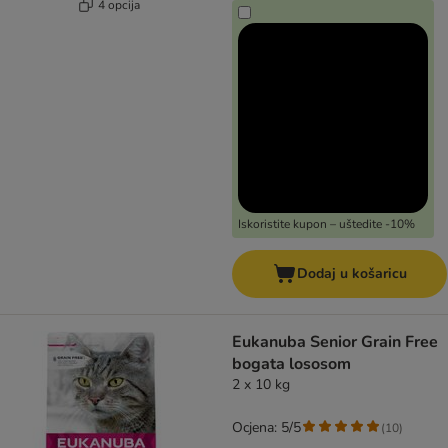
4 opcija
Iskoristite kupon – uštedite -10%
Dodaj u košaricu
Eukanuba Senior Grain Free
bogata lososom
2 x 10 kg
Ocjena: 5/5
(
10
)