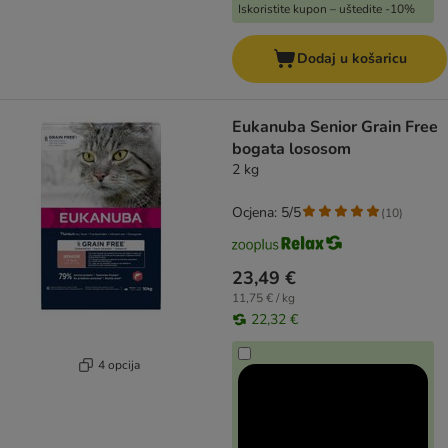
Iskoristite kupon – uštedite -10%
Dodaj u košaricu
Eukanuba Senior Grain Free
bogata lososom
2 kg
Ocjena: 5/5
(
10
)
23,49 €
11,75 € / kg
22,32 €
4 opcija