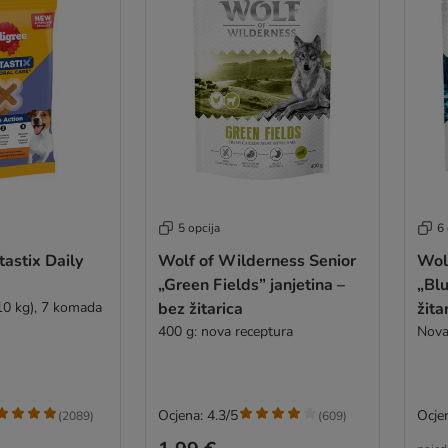
5 opcija
6 
astix Daily
Wolf of Wilderness Senior
Wol
„Green Fields” janjetina –
„Blu
10 kg), 7 komada
bez žitarica
žita
400 g: nova receptura
Nova
Ocjena: 4.3/5
Ocjen
(
2089
)
(
609
)