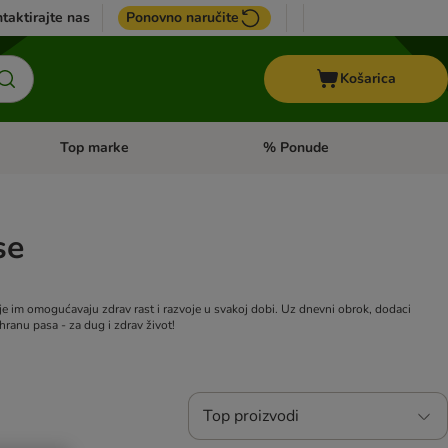
taktirajte nas
Ponovno naručite
Košarica
Top marke
% Ponude
Pregled kategorija: + VET hrana
Pregled kategorija: Top marke
se
oje im omogućavaju zdrav rast i razvoje u svakoj dobi. Uz dnevni obrok, dodaci
ranu pasa - za dug i zdrav život!
Top proizvodi