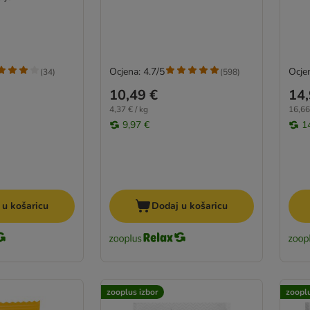
Ocjena: 4.7/5
Ocjen
(
34
)
(
598
)
10,49 €
14,
4,37 € / kg
16,66
9,97 €
1
 u košaricu
Dodaj u košaricu
zooplus izbor
zooplu