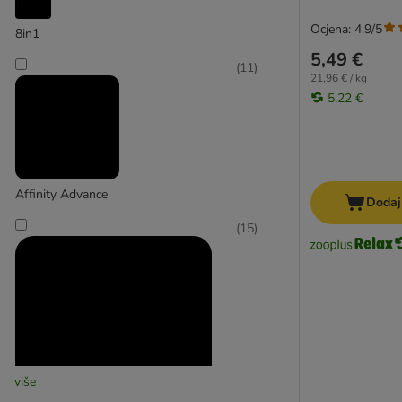
Ostali sustavi organa
Ocjena: 4.9/5
8in1
Luposan
5,49 €
Grau/Hokamix
(
11
)
21,96 € / kg
8in1
5,22 €
Happy Dog
Hill's Prescription Diet
Purina Veterinary Diets
Rocco Diet Care
Affinity Advance
Royal Canin Veterinary Diet
Dodaj
Royal Canin CARE Nutrition
(
15
)
Eukanuba
Royal Canin
Exclusion
Hill's
Integra
Rinti Canine
Beaphar
više