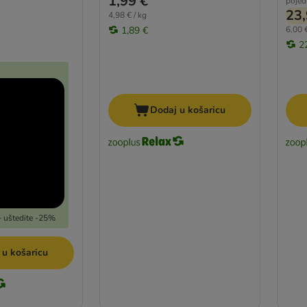
1,99 €
pojed
23,
4,98 € / kg
1,89 €
6,00 €
2
Dodaj u košaricu
 – uštedite -25%
 u košaricu