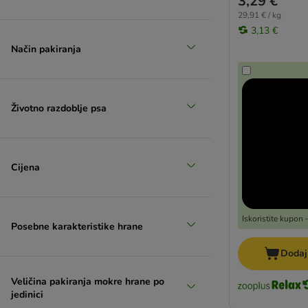
3,29 €
29,91 € / kg
3,13 €
Način pakiranja
Životno razdoblje psa
Cijena
Iskoristite kupon
Posebne karakteristike hrane
Dodaj
Veličina pakiranja mokre hrane po
jedinici