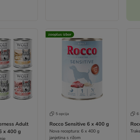
zooplus izbor
5 opcija
6 
erness Adult
Rocco Sensitive 6 x 400 g
Roc
6 x 400 g
Nova receptura: 6 x 400 g
Trake
janjetina s rižom
nje