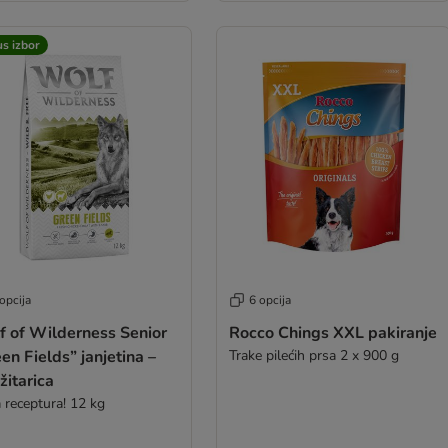
s izbor
opcija
6 opcija
f of Wilderness Senior
Rocco Chings XXL pakiranje
en Fields” janjetina –
Trake pilećih prsa 2 x 900 g
žitarica
 receptura! 12 kg