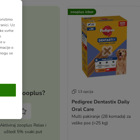
zooplus izbor
oristimo
anici. Uz
ške svrhe
e
ne u
macije o
 mogu se
Zašto zooplus?
13 opcija
Pedigree Dentastix Daily
Oral Care
Multi pakiranje (28 komada) za
velike pse (>25 kg)
Aktiviraj zooplus Relax i
uštedi 5% svaki put