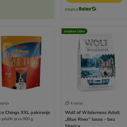
zooplus izbor
opcija
6 opcija
co Chings XXL pakiranje
Wolf of Wilderness Adult
 pilećih prsa 900 g
„Blue River” losos – bez
žitarica