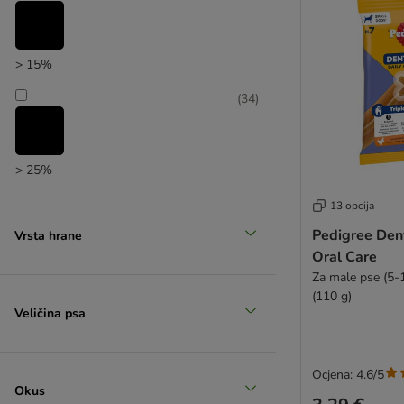
> 15%
(
34
)
> 25%
(
12
)
13 opcija
Pedigree Dent
Vrsta hrane
Oral Care
> 35%
Za male pse (5-
(110 g)
Veličina psa
Ocjena: 4.6/5
Okus