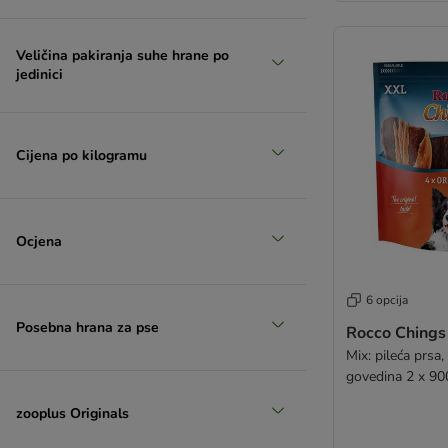
Veličina pakiranja suhe hrane po
jedinici
Cijena po kilogramu
Ocjena
6 opcija
Posebna hrana za pse
Rocco Chings
Mix: pileća prsa,
govedina 2 x 90
zooplus Originals