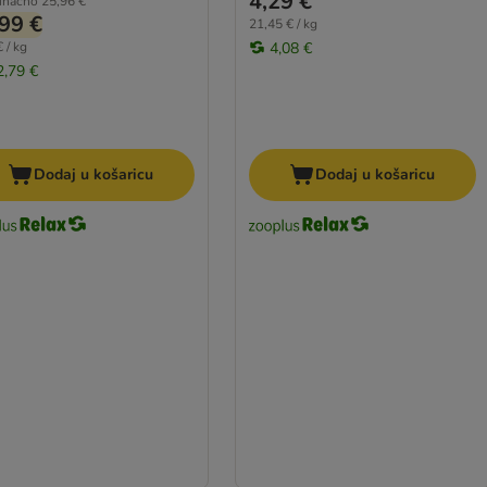
4,29 €
inačno
25,96 €
99 €
21,45 € / kg
 / kg
4,08 €
2,79 €
Dodaj u košaricu
Dodaj u košaricu