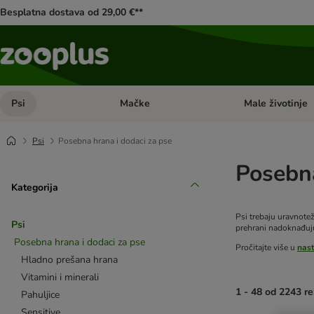
Besplatna dostava od 29,00 €**
Psi
Mačke
Male životinje
Pregled kategorija: Psi
Pregled kategorija
Psi
Posebna hrana i dodaci za pse
Posebna
Kategorija
Psi trebaju uravnote
Psi
prehrani nadoknađuju
Posebna hrana i dodaci za pse
Pročitajte više u
nas
Hladno prešana hrana
Vitamini i minerali
1 - 48 od 2243 re
Pahuljice
Sensitive