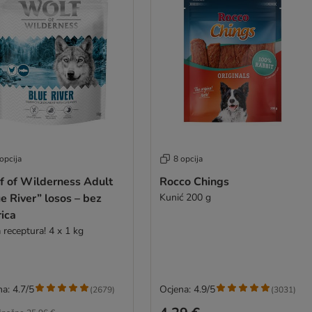
opcija
8 opcija
f of Wilderness Adult
Rocco Chings
e River” losos – bez
Kunić 200 g
rica
 receptura! 4 x 1 kg
a: 4.7/5
Ocjena: 4.9/5
(
2679
)
(
3031
)