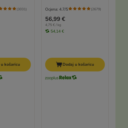
Ocjena: 4.7/5
(
3031
)
(
2679
)
56,99 €
4,75 € / kg
54,14 €
 u košaricu
Dodaj u košaricu