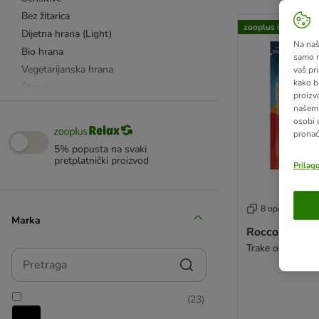
artikli proizvoda s
Bez žitarica
zooplus izbor
Dijetna hrana (Light)
Na našo
Bio hrana
samo n
Vegetarijanska hrana
vaš pri
kako b
Štenci
proizv
Seniori
našem 
osobi 
Veterinarska hrana
pronać
Alergičari
5% popusta na svaki
Bubrežna dijeta
pretplatnički proizvod
Prilag
Dijabetes
Prekomjerna težina
8 opcija
Njega zubi
Marka
Koža i krzno
Rocco Chings
Zglobovi i kosti
Trake od pilećih
Pretraga
Želudac i probava
Rast i snaga
(
23
)
Hladno prešana hrana
Sterilizirani i kastrirani psi