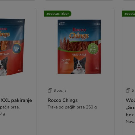
zooplus izbor
zooplu
8 opcija
5 
 XXL pakiranje
Rocco Chings
Wol
 pačja prsa,
Trake od pačjih prsa 250 g
„Gre
0 g
bez 
Nova