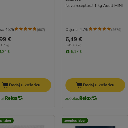
Nova receptura! 1 kg Adult MINI
a: 4.8/5
Ocjena: 4.7/5
(
607
)
(
2679
)
99 €
6,49 €
 € / kg
6,49 € / kg
4,24 €
6,17 €
Dodaj u košaricu
Dodaj u košaricu
s izbor
zooplus izbor