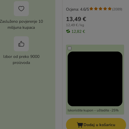
Ocjena: 4.6/5
(
2089
)
13,49 €
Zasluženo povjerenje 10
12,49 € / kg
milijuna kupaca
12,82 €
Izbor od preko 9000
proizvoda
Iskoristite kupon – uštedite -25%
Dodaj u košaricu