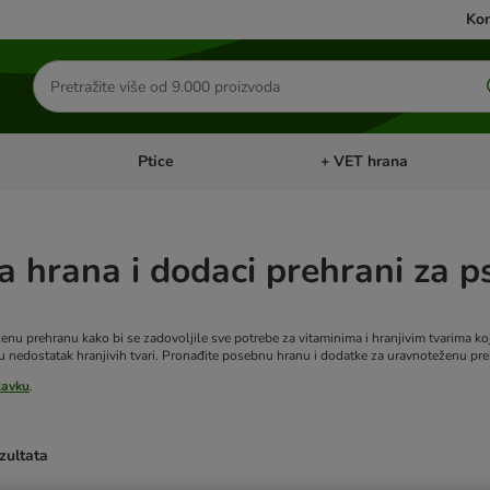
Kon
Traži
proizvode
Ptice
+ VET hrana
: Mačke
Pregled kategorija: Male životinje
Pregled kategorija: Ptice
 hrana i dodaci prehrani za p
ženu prehranu kako bi se zadovoljile sve potrebe za vitaminima i hranjivim tvarima k
 nedostatak hranjivih tvari. Pronađite posebnu hranu i dodatke za uravnoteženu preh
tavku
.
zultata