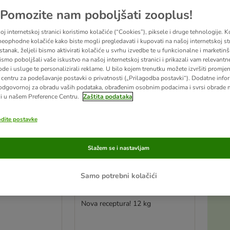
u promijenjeni
Pomozite nam poboljšati zooplus!
zooplus izbor
j internetskoj stranici koristimo kolačiće (“Cookies”), piksele i druge tehnologije. K
eophodne kolačiće kako biste mogli pregledavati i kupovati na našoj internetskoj str
stanak, željeli bismo aktivirati kolačiće u svrhu izvedbe te u funkcionalne i marketin
ismo poboljšali vaše iskustvo na našoj internetskoj stranici i prikazali vam relevantn
ode i usluge te personalizirali reklame. U bilo kojem trenutku možete izvršiti promje
centru za podešavanje postavki o privatnosti („Prilagodba postavki“). Dodatne infor
odgovornoj za obradu vaših podataka, obrađenim osobnim podacima i svrsi obrade
i u našem Preference Centru.
Zaštita podataka
odite postavke
Slažem se i nastavljam
6 opcija
Wolf of Wilderness Adult
Samo potrebni kolačići
 prsa 250 g
„Blue River” losos – bez
žitarica
Nova receptura! 12 kg