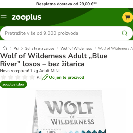
Besplatna dostava od 29,00 €**
Izbornik
Traži
proizvode
Psi
Suha hrana za pse
Wolf of Wilderness
Wolf of Wilderness Ad
Wolf of Wilderness Adult „Blue
River” losos – bez žitarica
Nova receptura! 1 kg Adult MINI
Ocijenite proizvod
(
0
)
zooplus izbor