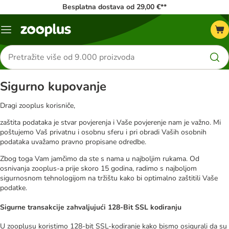
Besplatna dostava od 29,00 €**
Izbornik
Traži
proizvode
Sigurno kupovanje
Dragi zooplus korisniče,
zaštita podataka je stvar povjerenja i Vaše povjerenje nam je važno. Mi
poštujemo Vaš privatnu i osobnu sferu i pri obradi Vaših osobnih
podataka uvažamo pravno propisane odredbe.
Zbog toga Vam jamčimo da ste s nama u najboljim rukama. Od
osnivanja zooplus-a prije skoro 15 godina, radimo s najboljom
sigurnosnom tehnologijom na tržištu kako bi optimalno zaštitili Vaše
podatke.
Sigurne transakcije zahvaljujući 128-Bit SSL kodiranju
U zooplusu koristimo 128-bit SSL-kodiranje kako bismo osigurali da su