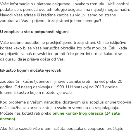
Vaše informacije o uplatama osigurane u svakom trenutku. Vaši osobni
podatci su s pomoću ove tehnologije osigurani na najbolji mogući način.
Navodi Vaše adrese ili kreditne kartice su vidljivi samo od strane
zooplus-a i Vas - prijenos trećoj strani je time nemoguć!
U zooplus-u ste u potpunosti sigurni
Vaše osobne podatke ne proslijeđujemo trećoj strani. Oni se isključivo
koriste kako bi se Vaša narudžba obradila što brže moguće. Čak i kada
se prijavite za naš newsletter, primit ćete potvrdni e-mail kako bi se
osigurali, da je prijava došla od Vas.
Iskustvo kojem možete vjerovati
zooplus čini kućne ljubimce i njihove vlasnike sretnima već preko 20
godina. Od našeg osnivanja u 1999. U Hrvatskoj od 2013 godine.
Imamo iskustvo kojem možete vjerovati.
Kod problema s Vašom narudžbe, dostavom ili u zooplus online trgovini
naša služba za korisnike stoji u svakom vremenu na raspolaganju.
Možete nas kotaktirati preko
online kontaktnog obrasca (24 sata
dnevno).
Ako želite saznati više o temi zaštita podataka u zooplusu, pročitajte