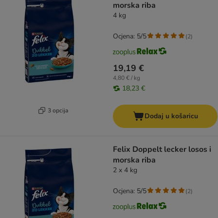
morska riba
4 kg
Ocjena: 5/5
(
2
)
19,19 €
4,80 € / kg
18,23 €
3 opcija
Dodaj u košaricu
Felix Doppelt lecker losos i
morska riba
2 x 4 kg
Ocjena: 5/5
(
2
)