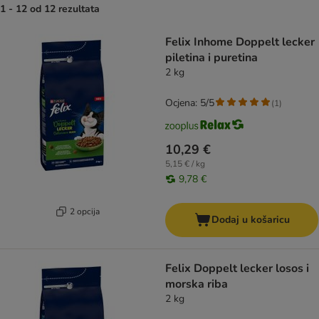
1 - 12 od 12 rezultata
artikli proizvoda su promijenjeni
Felix Inhome Doppelt lecker
piletina i puretina
2 kg
Ocjena: 5/5
(
1
)
10,29 €
5,15 € / kg
9,78 €
2 opcija
Dodaj u košaricu
Felix Doppelt lecker losos i
morska riba
2 kg