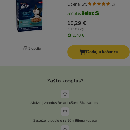
Ocjena: 5/5
(
2
)
10,29 €
5,15 € / kg
9,78 €
3 opcija
Dodaj u košaricu
Zašto zooplus?
Aktiviraj zooplus Relax i uštedi 5% svaki put
Zasluženo povjerenje 10 milijuna kupaca