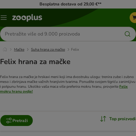
Besplatna dostava od 29,00 €**
Izbornik
Traži
proizvode
Mačke
Suha hrana za mačke
Felix
Felix hrana za mačke
Felix hrana za mačke je hrskavi meni koji ima dvostruku ulogu: trenira zube i zubno
meso i zbrinjava mačke važnih hranjivim tvarima. Ponudite svojem tigriću zanimljivu
i potpunu hranu. Ukoliko vaša maca više preferira mokru hranu, provjerite
Felix
mokru hranu ovdje!
Top proizvodi
Pretraži