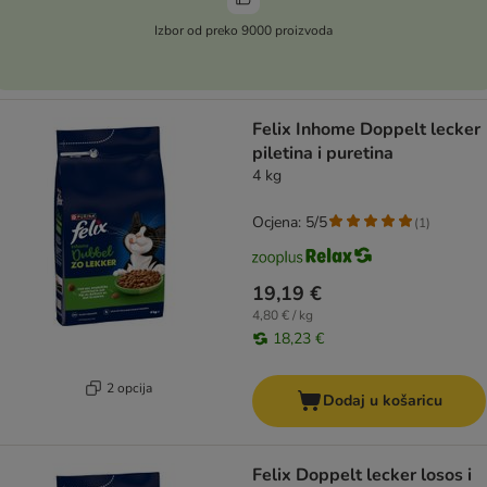
Izbor od preko 9000 proizvoda
Felix Inhome Doppelt lecker
piletina i puretina
4 kg
Ocjena: 5/5
(
1
)
19,19 €
4,80 € / kg
18,23 €
2 opcija
Dodaj u košaricu
Felix Doppelt lecker losos i