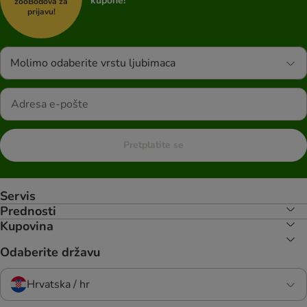
kupone!
zooBodova za
prijavu!
Molimo odaberite vrstu ljubimaca
Pretplatite se
Servis
Prednosti
Kupovina
Odaberite državu
Hrvatska / hr