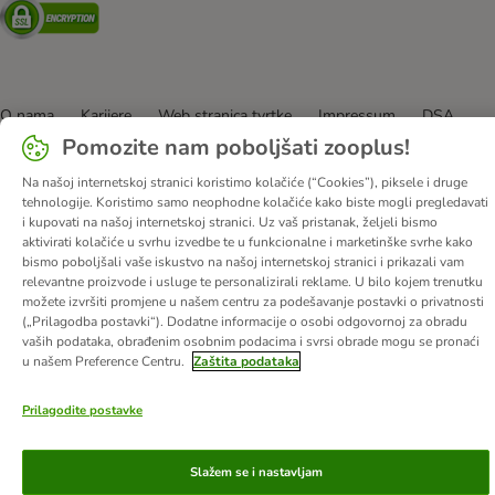
Security
O nama
Karijere
Web stranica tvrtke
Impressum
DSA
Pomozite nam poboljšati zooplus!
Opći uvjeti poslovanja
Odustati od ugovora
Kontakt
Troškovi slanja i vrijeme dostave
Načini plaćanja
Na našoj internetskoj stranici koristimo kolačiće (“Cookies”), piksele i druge
tehnologije. Koristimo samo neophodne kolačiće kako biste mogli pregledavati
Propisi o uklanjanju otpada
Zaštita podataka
i kupovati na našoj internetskoj stranici. Uz vaš pristanak, željeli bismo
Izjava o pristupačnosti
aktivirati kolačiće u svrhu izvedbe te u funkcionalne i marketinške svrhe kako
bismo poboljšali vaše iskustvo na našoj internetskoj stranici i prikazali vam
© zooplus SE
2026
relevantne proizvode i usluge te personalizirali reklame. U bilo kojem trenutku
možete izvršiti promjene u našem centru za podešavanje postavki o privatnosti
(„Prilagodba postavki“). Dodatne informacije o osobi odgovornoj za obradu
vaših podataka, obrađenim osobnim podacima i svrsi obrade mogu se pronaći
u našem Preference Centru.
Zaštita podataka
Prilagodite postavke
Slažem se i nastavljam