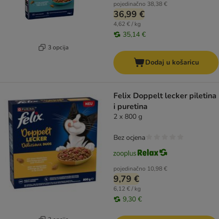
pojedinačno
38,38 €
36,99 €
4,62 € / kg
35,14 €
3 opcija
Dodaj u košaricu
Felix Doppelt lecker piletina
i puretina
2 x 800 g
Bez ocjena
pojedinačno
10,98 €
9,79 €
6,12 € / kg
9,30 €