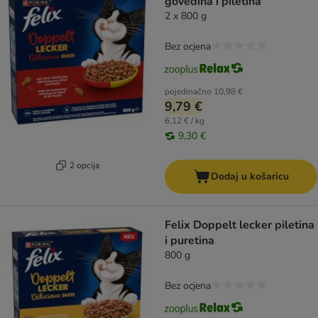
govedina i piletina
2 x 800 g
Bez ocjena
pojedinačno
10,98 €
9,79 €
6,12 € / kg
9,30 €
2 opcija
Dodaj u košaricu
Felix Doppelt lecker piletina
i puretina
800 g
Bez ocjena