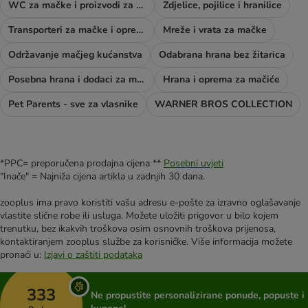
WC za mačke i proizvodi za njegu
Zdjelice, pojilice i hranilice
Transporteri za mačke i oprema za šetnju
Mreže i vrata za mačke
Održavanje mačjeg kućanstva
Odabrana hrana bez žitarica
Posebna hrana i dodaci za mačke
Hrana i oprema za mačiće
Pet Parents - sve za vlasnike
WARNER BROS COLLECTION
*PPC= preporučena prodajna cijena **
Posebni uvjeti
"Inače" = Najniža cijena artikla u zadnjih 30 dana.
zooplus ima pravo koristiti vašu adresu e-pošte za izravno oglašavanje
vlastite slične robe ili usluga. Možete uložiti prigovor u bilo kojem
trenutku, bez ikakvih troškova osim osnovnih troškova prijenosa,
kontaktiranjem zooplus službe za korisničke. Više informacija možete
pronaći u:
Izjavi o zaštiti podataka
333
Ne propustite personalizirane ponude, popuste i