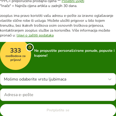
*PPC= preporučena prodajna cijena **
Posebni uvjeti
"Inače" = Najniža cijena artikla u zadnjih 30 dana.
zooplus ima pravo koristiti vašu adresu e-pošte za izravno oglašavanje
vlastite slične robe ili usluga. Možete uložiti prigovor u bilo kojem
trenutku, bez ikakvih troškova osim osnovnih troškova prijenosa,
kontaktiranjem zooplus službe za korisničke. Više informacija možete
pronaći u:
Izjavi o zaštiti podataka
333
Ne propustite personalizirane ponude, popuste i
kupone!
zooBodova za
prijavu!
Molimo odaberite vrstu ljubimaca
Pretplatite se