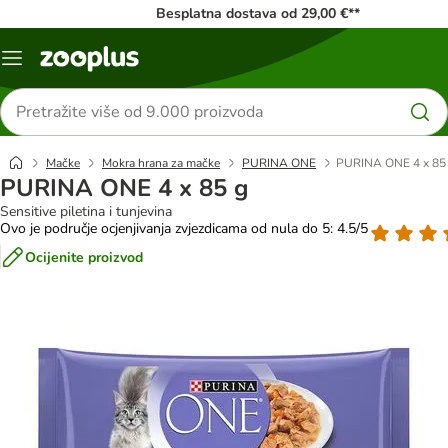
Besplatna dostava od 29,00 €**
Izbornik
Traži
proizvode
Mačke
Mokra hrana za mačke
PURINA ONE
PURINA ONE 4 x 85
PURINA ONE 4 x 85 g
Sensitive piletina i tunjevina
Ovo je područje ocjenjivanja zvjezdicama od nula do 5: 4.5/5
Ocijenite proizvod