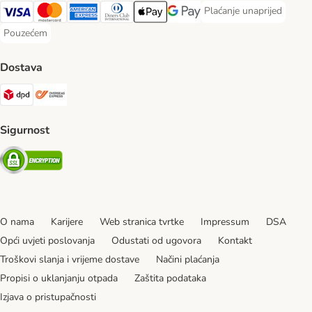
Plaćanje unaprijed
Plaćanje unaprijed Paym
Visa Payment Method
MasterCard Payment Method
American Express Payment Method
Diners Club Payment Method
Payment Method
Google pay Payment Method
Pouzećem
Pouzećem Payment Method
Dostava
DPD Shipping Method
Overseas Shipping Method
Sigurnost
Security
O nama
Karijere
Web stranica tvrtke
Impressum
DSA
Opći uvjeti poslovanja
Odustati od ugovora
Kontakt
Troškovi slanja i vrijeme dostave
Načini plaćanja
Propisi o uklanjanju otpada
Zaštita podataka
Izjava o pristupačnosti