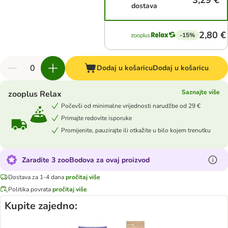
3,29 €
dostava
2,80 €
-15%
Dodaj u košaricu
Dodaj u košaricu
Saznajte više
zooplus Relax
Počevši od minimalne vrijednosti narudžbe od 29 €
Primajte redovite isporuke
Promijenite, pauzirajte ili otkažite u bilo kojem trenutku
Zaradite 3 zooBodova za ovaj proizvod
Dostava za 1-4 dana
pročitaj više
Politika povrata
pročitaj više
Kupite zajedno: