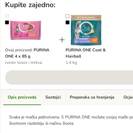
Kupite zajedno:
PURINA ONE 4 x 85 g
PURINA ONE Coat & Hairball
Ovaj proizvod
:
PURINA
PURINA ONE Coat &
ONE 4 x 85 g
Hairball
Junior losos i mrkva
1,4 kg
Opis proizvoda
Sastojci
Preporuka za hranjenje
Ocje
Svaka je mačka jedinstvena. S PURINA ONE možete svojoj mački po
životnom razdoblju ili načinu života.