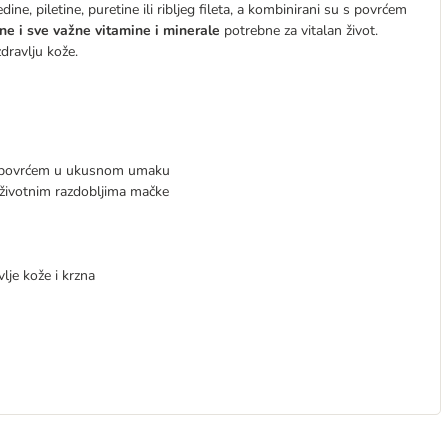
 piletine, puretine ili ribljeg fileta, a kombinirani su s povrćem
ne ​​i sve važne vitamine i minerale
potrebne za vitalan život.
dravlju kože.
be s povrćem u ukusnom umaku
i životnim razdobljima mačke
lje kože i krzna