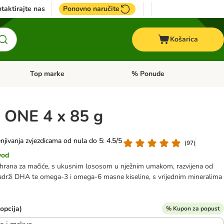
taktirajte nas
Ponovno naručite
Košarica
Top marke
% Ponude
Pregled kategorija: + VET hrana
Pregled kategorija: Top marke
ONE 4 x 85 g
a
njivanja zvjezdicama od nula do 5: 4.5/5
(
97
)
vod
 hrana za mačiće, s ukusnim lososom u nježnim umakom, razvijena od
sadrži DHA te omega-3 i omega-6 masne kiseline, s vrijednim mineralima
 opcija)
% Kupon za popust