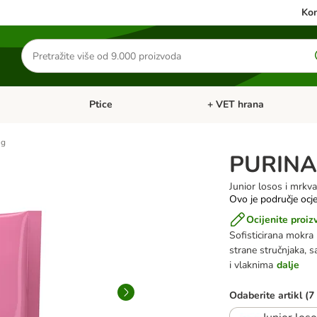
Kon
Traži
proizvode
Ptice
+ VET hrana
: Mačke
Pregled kategorija: Male životinje
Pregled kategorija: Ptice
 g
PURINA 
Junior losos i mrkv
Ovo je područje ocje
Ocijenite proiz
Sofisticirana mokra
strane stručnjaka, 
i vlaknima
dalje
Odaberite artikl (7