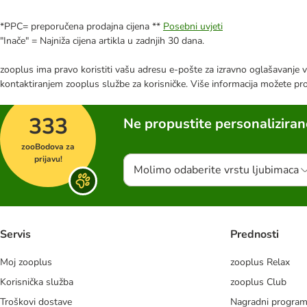
*PPC= preporučena prodajna cijena **
Posebni uvjeti
"Inače" = Najniža cijena artikla u zadnjih 30 dana.
zooplus ima pravo koristiti vašu adresu e-pošte za izravno oglašavanje vl
kontaktiranjem zooplus službe za korisničke. Više informacija možete pr
333
Ne propustite personalizira
zooBodova za
prijavu!
Molimo odaberite vrstu ljubimaca
Servis
Prednosti
Moj zooplus
zooplus Relax
Korisnička služba
zooplus Club
Troškovi dostave
Nagradni progra