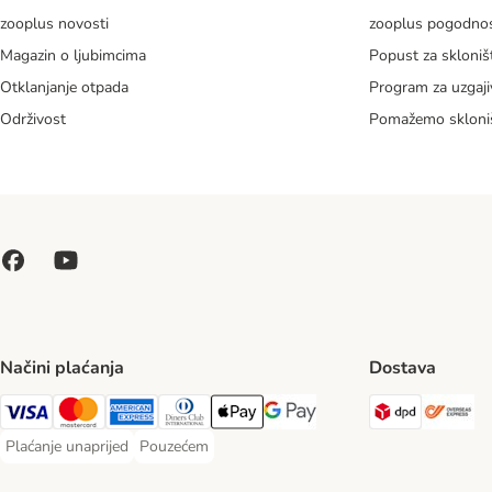
zooplus novosti
zooplus pogodnos
Magazin o ljubimcima
Popust za skloniš
Otklanjanje otpada
Program za uzgaji
Održivost
Pomažemo skloni
Načini plaćanja
Dostava
DPD Ship
Ov
Visa Payment Method
MasterCard Payment Method
American Express Payment Method
Diners Club Payment Method
Payment Method
Google pay Payment Method
Plaćanje unaprijed
Pouzećem
Plaćanje unaprijed Payment Method
Pouzećem Payment Method