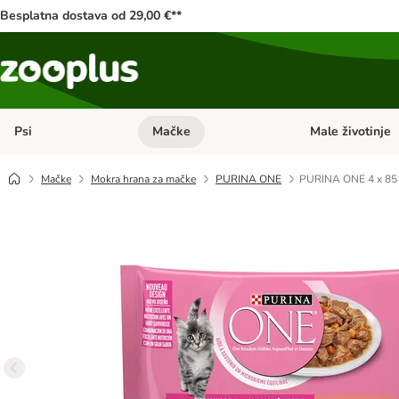
Besplatna dostava od 29,00 €**
Psi
Mačke
Male životinje
Pregled kategorija: Psi
Pregled kategorija
Mačke
Mokra hrana za mačke
PURINA ONE
PURINA ONE 4 x 85