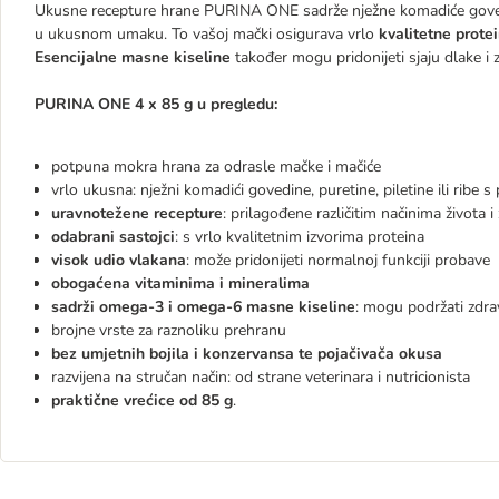
Ukusne recepture hrane PURINA ONE sadrže nježne komadiće govedine,
u ukusnom umaku. To vašoj mački osigurava vrlo
kvalitetne protei
Esencijalne masne kiseline
također mogu pridonijeti sjaju dlake i z
PURINA ONE 4 x 85 g u pregledu:
potpuna mokra hrana za odrasle mačke i mačiće
vrlo ukusna: nježni komadići govedine, puretine, piletine ili ri
uravnotežene recepture
: prilagođene različitim načinima života 
odabrani sastojci
: s vrlo kvalitetnim izvorima proteina
visok udio vlakana
: može pridonijeti normalnoj funkciji probave
obogaćena vitaminima i mineralima
sadrži omega-3 i omega-6 masne kiseline
: mogu podržati zdrav
brojne vrste za raznoliku prehranu
bez umjetnih bojila i konzervansa te pojačivača okusa
razvijena na stručan način: od strane veterinara i nutricionista
praktične vrećice od 85 g
.