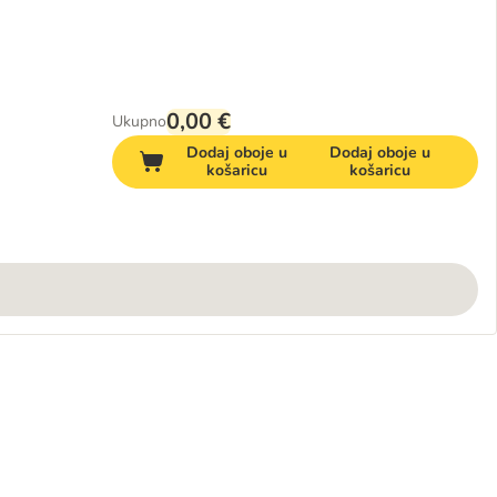
0,00 €
Ukupno
Dodaj oboje u
Dodaj oboje u
košaricu
košaricu