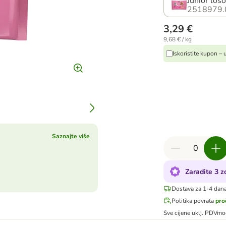
Junior los
2518979.
3,29 €
9,68 € / kg
Iskoristite kupon –
Saznajte više
Zaradite 3 
Dostava za 1-4 dan
Politika povrata
pro
Sve cijene uklj. PDV
mo