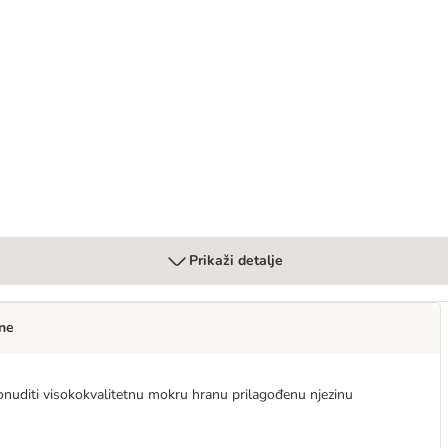
Prikaži detalje
ne
nuditi visokokvalitetnu mokru hranu prilagođenu njezinu