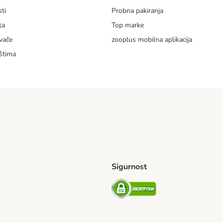
ti
Probna pakiranja
ta
Top marke
vače
zooplus mobilna aplikacija
štima
Sigurnost
ping Method
erseas Shipping Method
Security