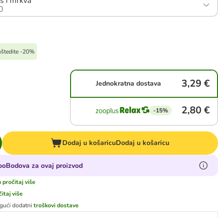
os i mrkva
0
 uštedite -20%
3,29 €
Jednokratna dostava
2,80 €
-15%
Dodaj u košaricu
Dodaj u košaricu
zooBodova za ovaj proizvod
a
pročitaj više
čitaj više
gući dodatni
troškovi dostave