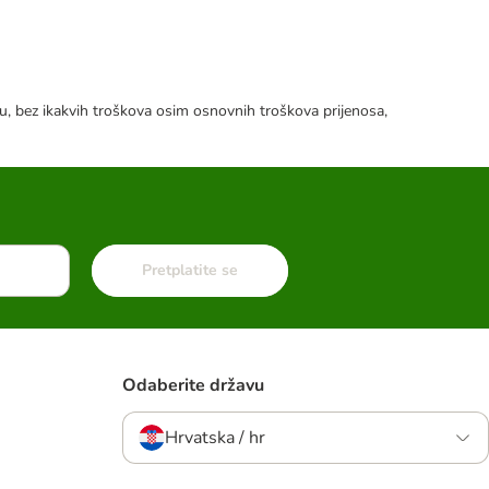
tku, bez ikakvih troškova osim osnovnih troškova prijenosa,
Pretplatite se
Odaberite državu
Hrvatska / hr