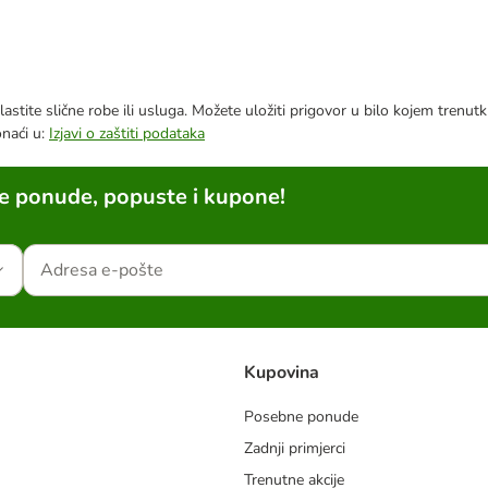
astite slične robe ili usluga. Možete uložiti prigovor u bilo kojem trenu
onaći u:
Izjavi o zaštiti podataka
ne ponude, popuste i kupone!
Kupovina
Posebne ponude
Zadnji primjerci
m
Trenutne akcije