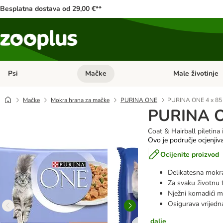
Besplatna dostava od 29,00 €**
Psi
Mačke
Male životinje
Pregled kategorija: Psi
Pregled kategorija
Mačke
Mokra hrana za mačke
PURINA ONE
PURINA ONE 4 x 85
PURINA O
Coat & Hairball piletina 
Ovo je područje ocjenjiv
Ocijenite proizvod
Delikatesna mokr
Za svaku životnu f
Nježni komadići
Osigurava vrijedna
dalje