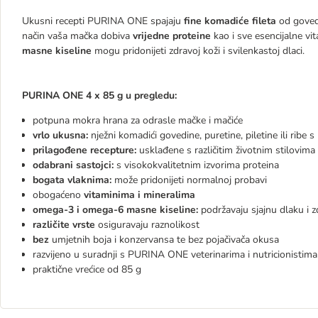
Ukusni recepti PURINA ONE spajaju
fine komadiće fileta
od govedi
način vaša mačka dobiva
vrijedne proteine
kao i sve esencijalne vi
masne kiseline
mogu pridonijeti zdravoj koži i svilenkastoj dlaci.
PURINA ONE 4 x 85 g u pregledu:
potpuna mokra hrana za odrasle mačke i mačiće
vrlo ukusna:
nježni komadići govedine, puretine, piletine ili ri
prilagođene recepture:
usklađene s različitim životnim stilovima
odabrani sastojci:
s visokokvalitetnim izvorima proteina
bogata vlaknima:
može pridonijeti normalnoj probavi
obogaćeno
vitaminima i mineralima
omega-3 i omega-6 masne kiseline:
podržavaju sjajnu dlaku i 
različite vrste
osiguravaju raznolikost
bez
umjetnih boja i konzervansa te bez pojačivača okusa
razvijeno u suradnji s PURINA ONE veterinarima i nutricionistima
praktične vrećice od 85 g