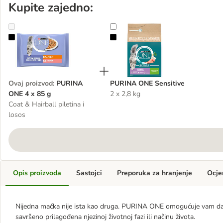
Kupite zajedno:
PURINA ONE 4 x 85 g
PURINA ONE Sensitive
Ovaj proizvod
:
PURINA
PURINA ONE Sensitive
ONE 4 x 85 g
2 x 2,8 kg
Coat & Hairball piletina i
losos
Opis proizvoda
Sastojci
Preporuka za hranjenje
Ocje
Nijedna mačka nije ista kao druga. PURINA ONE omogućuje vam da s
savršeno prilagođena njezinoj životnoj fazi ili načinu života.