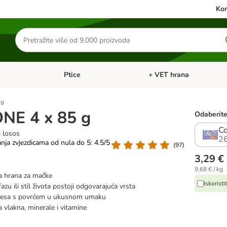
Kon
Traži
proizvode
Ptice
+ VET hrana
: Mačke
Pregled kategorija: Male životinje
Pregled kategorija: Ptice
 g
NE 4 x 85 g
Odaberite 
Co
i losos
2
anja zvjezdicama od nula do 5: 4.5/5
(
97
)
3,29 €
9,68 € / kg
a hrana za mačke
Iskorist
azu ili stil života postoji odgovarajuća vrsta
 mesa s povrćem u ukusnom umaku
 vlakna, minerale i vitamine