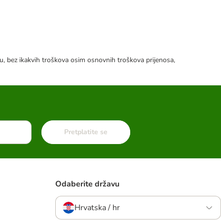
tku, bez ikakvih troškova osim osnovnih troškova prijenosa,
Pretplatite se
Odaberite državu
Hrvatska / hr