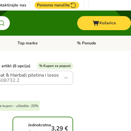
taktirajte nas
Ponovno naručite
Košarica
Top marke
% Ponude
Pregled kategorija: + VET hrana
Pregled kategorija: Top marke
artikl (6 opcija)
% Kupon za popust
at & Hairball piletina i losos
608732.2
ite kupon – uštedite -20%
Jednokratna
3,29 €