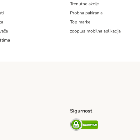
m
Trenutne akcije
ti
Probna pakiranja
ta
Top marke
vače
zooplus mobilna aplikacija
štima
Sigurnost
ping Method
erseas Shipping Method
Security