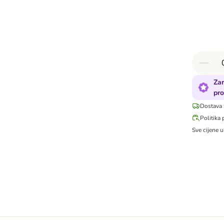
Zar
pro
Dostava 
Politika 
Sve cijene u