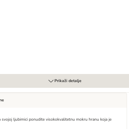
Prikaži detalje
ne
vojoj ljubimici ponudite visokokvalitetnu mokru hranu koja je