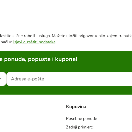
astite slične robe ili usluga. Možete uložiti prigovor u bilo kojem trenu
onaći u:
Izjavi o zaštiti podataka
ne ponude, popuste i kupone!
Kupovina
Posebne ponude
Zadnji primjerci