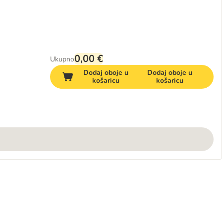
0,00 €
Ukupno
Dodaj oboje u
Dodaj oboje u
košaricu
košaricu