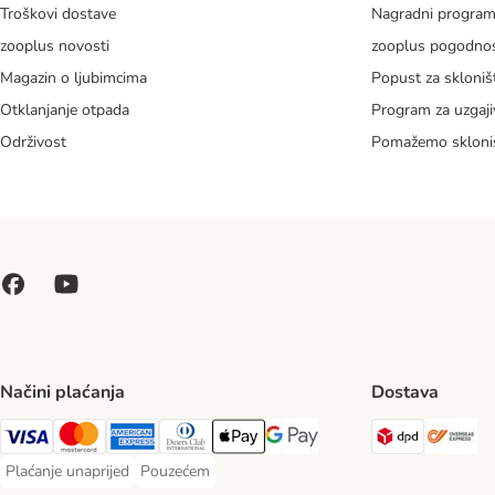
Troškovi dostave
Nagradni progra
zooplus novosti
zooplus pogodnos
Magazin o ljubimcima
Popust za skloniš
Otklanjanje otpada
Program za uzgaji
Održivost
Pomažemo skloni
Načini plaćanja
Dostava
DPD Ship
Ov
Visa Payment Method
MasterCard Payment Method
American Express Payment Method
Diners Club Payment Method
Payment Method
Google pay Payment Method
Plaćanje unaprijed
Pouzećem
Plaćanje unaprijed Payment Method
Pouzećem Payment Method