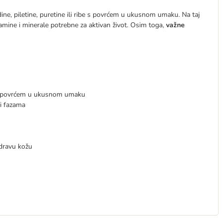
ne, piletine, puretine ili ribe s povrćem u ukusnom umaku. Na taj
tamine i minerale potrebne za aktivan život. Osim toga,
važne
be s povrćem u ukusnom umaku
 i fazama
zdravu kožu