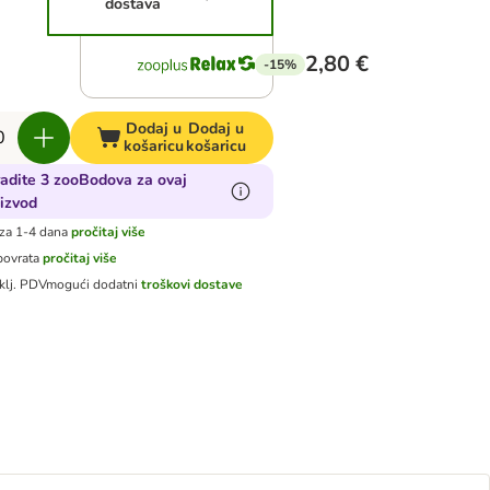
dostava
2,80 €
-15%
Dodaj u
Dodaj u
košaricu
košaricu
adite 3 zooBodova za ovaj
izvod
za 1-4 dana
pročitaj više
povrata
pročitaj više
klj. PDV
mogući dodatni
troškovi dostave