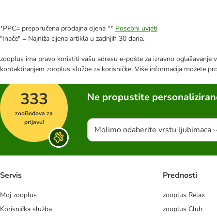
*PPC= preporučena prodajna cijena **
Posebni uvjeti
"Inače" = Najniža cijena artikla u zadnjih 30 dana.
zooplus ima pravo koristiti vašu adresu e-pošte za izravno oglašavanje vl
kontaktiranjem zooplus službe za korisničke. Više informacija možete pr
333
Ne propustite personalizira
zooBodova za
prijavu!
Molimo odaberite vrstu ljubimaca
Servis
Prednosti
Moj zooplus
zooplus Relax
Korisnička služba
zooplus Club