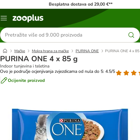
Besplatna dostava od 29,00 €**
Izbornik
Traži
proizvode
Mačke
Mokra hrana za mačke
PURINA ONE
PURINA ONE 4 x 85
PURINA ONE 4 x 85 g
Indoor tunjevina i teletina
Ovo je područje ocjenjivanja zvjezdicama od nula do 5: 4.5/5
Ocijenite proizvod