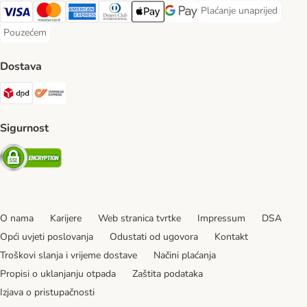
Plaćanje unaprijed
Plaćanje unaprijed Paym
Visa Payment Method
MasterCard Payment Method
American Express Payment Method
Diners Club Payment Method
Payment Method
Google pay Payment Method
Pouzećem
Pouzećem Payment Method
Dostava
DPD Shipping Method
Overseas Shipping Method
Sigurnost
Security
O nama
Karijere
Web stranica tvrtke
Impressum
DSA
Opći uvjeti poslovanja
Odustati od ugovora
Kontakt
Troškovi slanja i vrijeme dostave
Načini plaćanja
Propisi o uklanjanju otpada
Zaštita podataka
Izjava o pristupačnosti