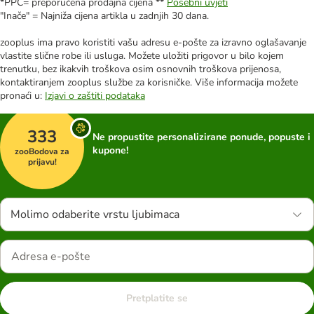
*PPC= preporučena prodajna cijena **
Posebni uvjeti
"Inače" = Najniža cijena artikla u zadnjih 30 dana.
zooplus ima pravo koristiti vašu adresu e-pošte za izravno oglašavanje
vlastite slične robe ili usluga. Možete uložiti prigovor u bilo kojem
trenutku, bez ikakvih troškova osim osnovnih troškova prijenosa,
kontaktiranjem zooplus službe za korisničke. Više informacija možete
pronaći u:
Izjavi o zaštiti podataka
333
Ne propustite personalizirane ponude, popuste i
kupone!
zooBodova za
prijavu!
Molimo odaberite vrstu ljubimaca
Pretplatite se