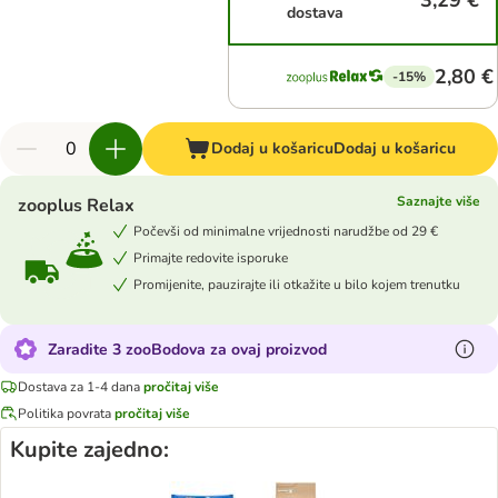
3,29 €
dostava
2,80 €
-15%
Dodaj u košaricu
Dodaj u košaricu
Saznajte više
zooplus Relax
Počevši od minimalne vrijednosti narudžbe od 29 €
Primajte redovite isporuke
Promijenite, pauzirajte ili otkažite u bilo kojem trenutku
Zaradite 3 zooBodova za ovaj proizvod
Dostava za 1-4 dana
pročitaj više
Politika povrata
pročitaj više
Kupite zajedno: