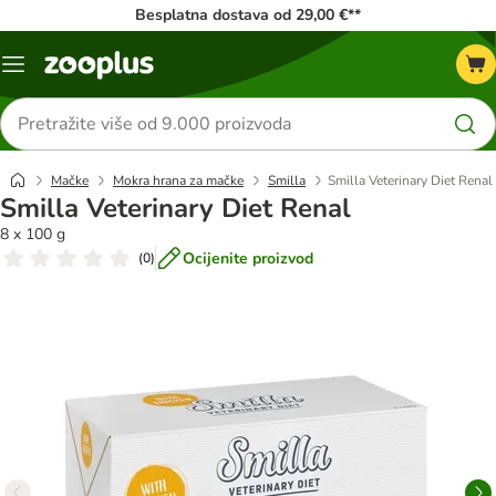
Besplatna dostava od 29,00 €**
Izbornik
Traži
proizvode
Mačke
Mokra hrana za mačke
Smilla
Smilla Veterinary Diet Renal
Smilla Veterinary Diet Renal
8 x 100 g
Ocijenite proizvod
(
0
)