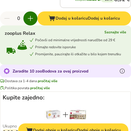
Dodaj u košaricu
Dodaj u košaricu
Saznajte više
zooplus Relax
Počevši od minimalne vrijednosti narudžbe od 29 €
Primajte redovite isporuke
Promijenite, pauzirajte ili otkažite u bilo kojem trenutku
Zaradite 10 zooBodova za ovaj proizvod
Dostava za 1-4 dana
pročitaj više
Politika povrata
pročitaj više
Kupite zajedno:
Ukupno
Dodaj oboje u košaricu
Dodaj oboje u košaricu