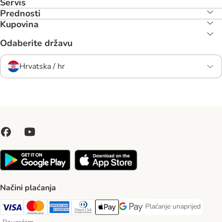
Servis
Prednosti
Kupovina
Odaberite državu
Hrvatska / hr
Načini plaćanja
Plaćanje unaprijed
Plaćanje unaprijed Paym
Visa Payment Method
MasterCard Payment Method
American Express Payment Method
Diners Club Payment Method
Payment Method
Google pay Payment Method