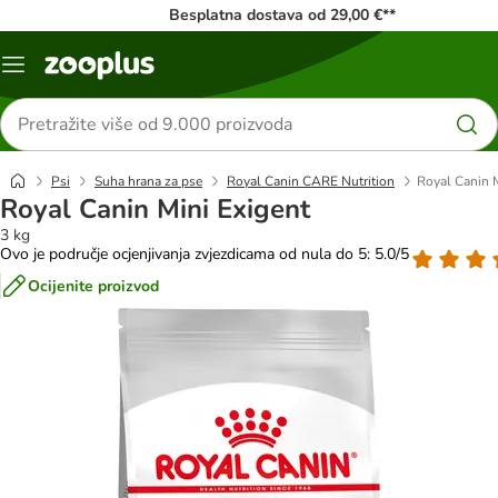
Besplatna dostava od 29,00 €**
Izbornik
Traži
proizvode
Psi
Suha hrana za pse
Royal Canin CARE Nutrition
Royal Canin M
Royal Canin Mini Exigent
3 kg
Ovo je područje ocjenjivanja zvjezdicama od nula do 5: 5.0/5
Ocijenite proizvod