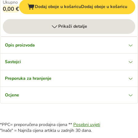
Ukupno
Dodaj oboje u košaricu
Dodaj oboje u košaricu
0,00 €
Prikaži detalje
Opis proizvoda
Sastojci
Preporuka za hranjenje
Ocjene
*PPC= preporučena prodajna cijena **
Posebni uvjeti
"Inače" = Najniža cijena artikla u zadnjih 30 dana.