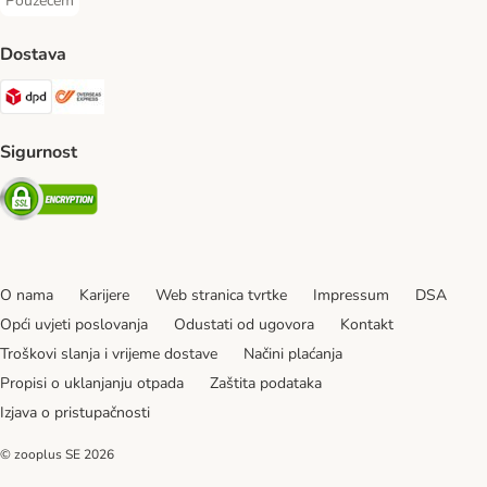
Pouzećem
Pouzećem Payment Method
Dostava
DPD Shipping Method
Overseas Shipping Method
Sigurnost
Security
O nama
Karijere
Web stranica tvrtke
Impressum
DSA
Opći uvjeti poslovanja
Odustati od ugovora
Kontakt
Troškovi slanja i vrijeme dostave
Načini plaćanja
Propisi o uklanjanju otpada
Zaštita podataka
Izjava o pristupačnosti
© zooplus SE
2026