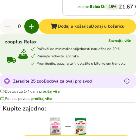
21,67 
-15%
Dodaj u košaricu
Dodaj u košaricu
Saznajte više
zooplus Relax
Počevši od minimalne vrijednosti narudžbe od 29 €
Primajte redovite isporuke
Promijenite, pauzirajte ili otkažite u bilo kojem trenutku
Zaradite 25 zooBodova za ovaj proizvod
Dostava za 1-4 dana
pročitaj više
Politika povrata
pročitaj više
Kupite zajedno: