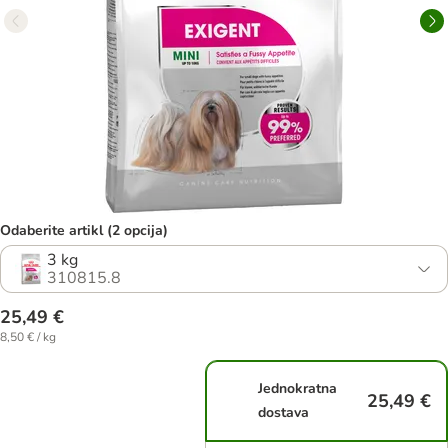
Odaberite artikl (2 opcija)
3 kg
310815.8
25,49 €
8,50 € / kg
Jednokratna
25,49 €
dostava