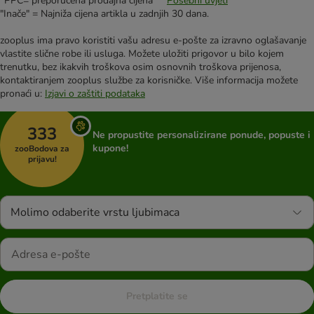
*PPC= preporučena prodajna cijena **
Posebni uvjeti
"Inače" = Najniža cijena artikla u zadnjih 30 dana.
zooplus ima pravo koristiti vašu adresu e-pošte za izravno oglašavanje
vlastite slične robe ili usluga. Možete uložiti prigovor u bilo kojem
trenutku, bez ikakvih troškova osim osnovnih troškova prijenosa,
kontaktiranjem zooplus službe za korisničke. Više informacija možete
pronaći u:
Izjavi o zaštiti podataka
333
Ne propustite personalizirane ponude, popuste i
kupone!
zooBodova za
prijavu!
Molimo odaberite vrstu ljubimaca
Pretplatite se