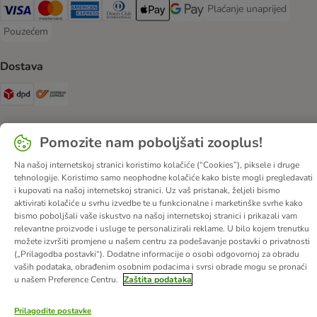
Plaćanje unaprijed
Plaćanje unaprijed Paym
Visa Payment Method
MasterCard Payment Method
American Express Payment Method
Diners Club Payment Method
Payment Method
Google pay Payment Method
Pouzećem
Pouzećem Payment Method
Dostava
DPD Shipping Method
Overseas Shipping Method
Sigurnost
Pomozite nam poboljšati zooplus!
Security
Na našoj internetskoj stranici koristimo kolačiće (“Cookies”), piksele i druge
tehnologije. Koristimo samo neophodne kolačiće kako biste mogli pregledavati
i kupovati na našoj internetskoj stranici. Uz vaš pristanak, željeli bismo
aktivirati kolačiće u svrhu izvedbe te u funkcionalne i marketinške svrhe kako
bismo poboljšali vaše iskustvo na našoj internetskoj stranici i prikazali vam
O nama
Karijere
Web stranica tvrtke
Impressum
DSA
relevantne proizvode i usluge te personalizirali reklame. U bilo kojem trenutku
Opći uvjeti poslovanja
Odustati od ugovora
Kontakt
možete izvršiti promjene u našem centru za podešavanje postavki o privatnosti
(„Prilagodba postavki“). Dodatne informacije o osobi odgovornoj za obradu
Troškovi slanja i vrijeme dostave
Načini plaćanja
vaših podataka, obrađenim osobnim podacima i svrsi obrade mogu se pronaći
Propisi o uklanjanju otpada
Zaštita podataka
u našem Preference Centru.
Zaštita podataka
Izjava o pristupačnosti
Prilagodite postavke