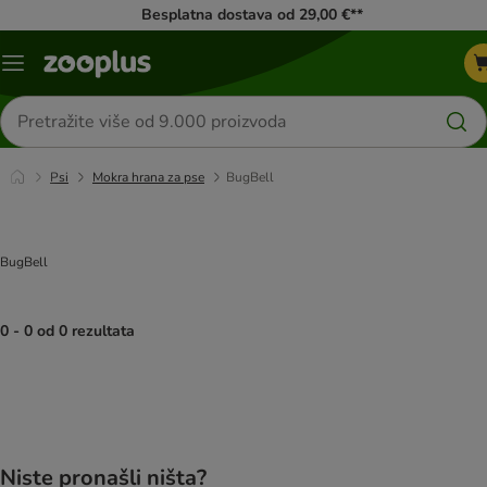
Besplatna dostava od 29,00 €**
Izbornik
Traži
proizvode
Psi
Mokra hrana za pse
BugBell
BugBell
0 - 0 od 0 rezultata
artikli proizvoda su promijenjeni
Niste pronašli ništa?