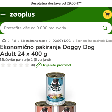
Besplatna dostava od 29,00 €**
Izbornik
Traži
proizvode
Psi
Mokra hrana za pse
DOGGY DOG
Ekonomično pakiranje Dog
Ekonomično pakiranje Doggy Dog
Adult 24 x 400 g
Mješovito pakiranje 1 (6 varijanti)
Ocijenite proizvod
(
0
)