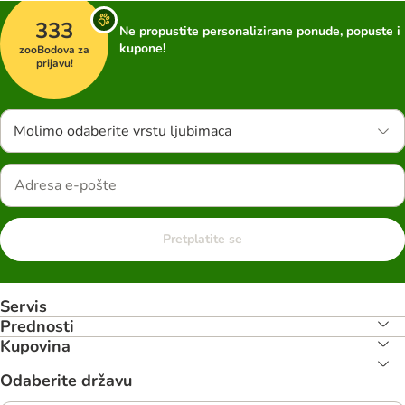
333
Ne propustite personalizirane ponude, popuste i
kupone!
zooBodova za
prijavu!
Molimo odaberite vrstu ljubimaca
Pretplatite se
Servis
Prednosti
Kupovina
Odaberite državu