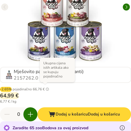
Ukupna cijena
istih artikala ako
Mješovito pakiranje 1 (6 varijanti)
se kupuju
pojedinačno
2157262.0
-2.65%
pojedinačno
66,76 €
64,99 €
6,77 € / kg
Dodaj u košaricu
Dodaj u košaricu
Zaradite 65 zooBodova za ovaj proizvod