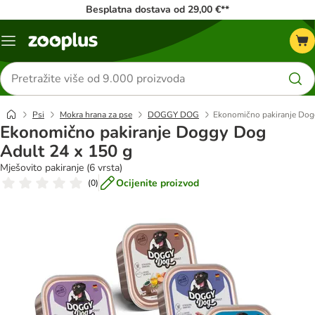
Besplatna dostava od 29,00 €**
Izbornik
Traži
proizvode
Psi
Mokra hrana za pse
DOGGY DOG
Ekonomično pakiranje Dog
Ekonomično pakiranje Doggy Dog
Adult 24 x 150 g
Mješovito pakiranje (6 vrsta)
Ocijenite proizvod
(
0
)