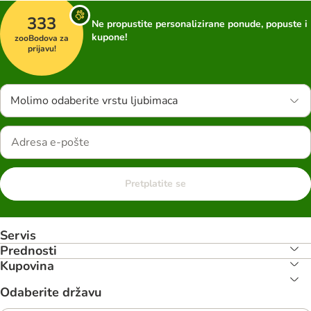
333
Ne propustite personalizirane ponude, popuste i
kupone!
zooBodova za
prijavu!
Molimo odaberite vrstu ljubimaca
Pretplatite se
Servis
Prednosti
Kupovina
Odaberite državu