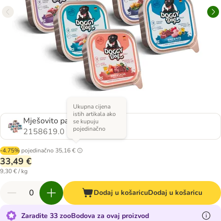
Ukupna cijena
istih artikala ako
Mješovito pakiranje (6 vrsta)
se kupuju
pojedinačno
2158619.0
-4.75%
pojedinačno
35,16 €
33,49 €
9,30 € / kg
Dodaj u košaricu
Dodaj u košaricu
Zaradite 33 zooBodova za ovaj proizvod