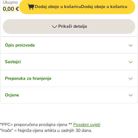
Ukupno
Dodaj oboje u košaricu
Dodaj oboje u košaricu
0,00 €
Prikaži detalje
Opis proizvoda
Sastojci
Preporuka za hranjenje
Ocjene
*PPC= preporučena prodajna cijena **
Posebni uvjeti
"Inače" = Najniža cijena artikla u zadnjih 30 dana.