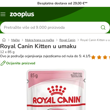
Besplatna dostava od 29,00 €**
Izbornik
Traži
proizvode
Mačke
Mokra hrana za mačke
Royal Canin
Royal Canin Kitten u 
Royal Canin Kitten u umaku
12 x 85 g
Ovo je područje ocjenjivanja zvjezdicama od nula do 5: 4.1/5
Ocijenite proizvod