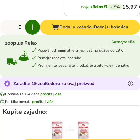
15,97 
-15%
Dodaj u košaricu
Dodaj u košaricu
Saznajte više
zooplus Relax
Počevši od minimalne vrijednosti narudžbe od 29 €
Primajte redovite isporuke
Promijenite, pauzirajte ili otkažite u bilo kojem trenutku
Zaradite 19 zooBodova za ovaj proizvod
Dostava za 1-4 dana
pročitaj više
Politika povrata
pročitaj više
Kupite zajedno: