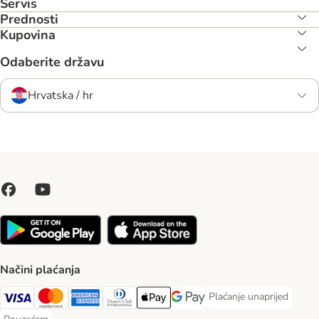
Servis
Prednosti
Kupovina
Odaberite državu
Hrvatska / hr
Načini plaćanja
Plaćanje unaprijed
Plaćanje unaprijed Paym
Visa Payment Method
MasterCard Payment Method
American Express Payment Method
Diners Club Payment Method
Payment Method
Google pay Payment Method