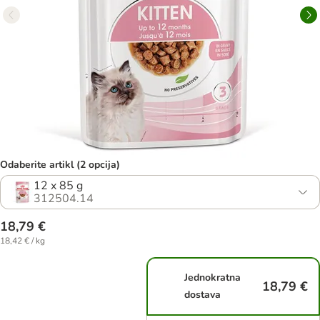
Odaberite artikl (2 opcija)
12 x 85 g
312504.14
18,79 €
18,42 € / kg
Jednokratna
18,79 €
dostava