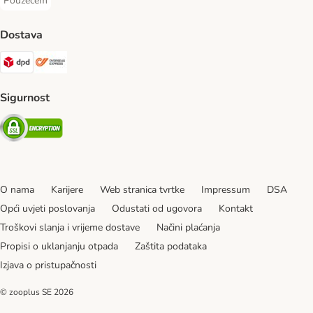
Pouzećem
Pouzećem Payment Method
Dostava
DPD Shipping Method
Overseas Shipping Method
Sigurnost
Security
O nama
Karijere
Web stranica tvrtke
Impressum
DSA
Opći uvjeti poslovanja
Odustati od ugovora
Kontakt
Troškovi slanja i vrijeme dostave
Načini plaćanja
Propisi o uklanjanju otpada
Zaštita podataka
Izjava o pristupačnosti
© zooplus SE
2026