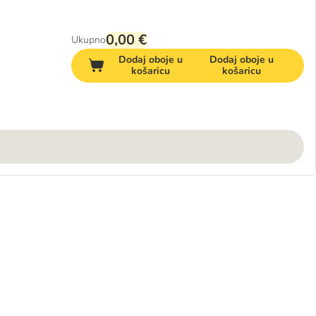
0,00 €
Ukupno
Dodaj oboje u
Dodaj oboje u
košaricu
košaricu