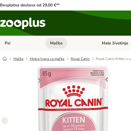
Besplatna dostava od 29,00 €**
Psi
Mačke
Male životinje
Pregled kategorija: Psi
Pregled kategorija
Mačke
Mokra hrana za mačke
Royal Canin
Royal Canin Kitten u 