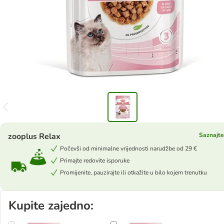
zooplus Relax
Saznajte
Počevši od minimalne vrijednosti narudžbe od 29 €
Primajte redovite isporuke
Promijenite, pauzirajte ili otkažite u bilo kojem trenutku
Kupite zajedno: