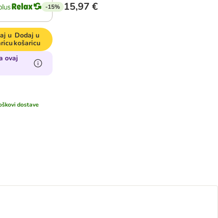
15,97 €
-15%
aj u
Dodaj u
ricu
košaricu
a ovaj
oškovi dostave