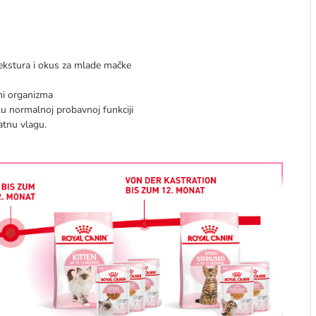
tekstura i okus za mlade mačke
ni organizma
šku normalnoj probavnoj funkciji
atnu vlagu.