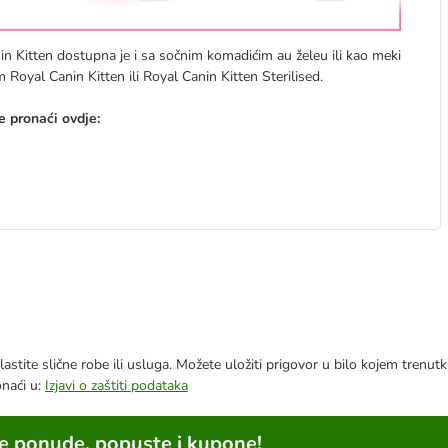
anin Kitten dostupna je i sa sočnim komadićim au želeu ili kao meki
yal Canin Kitten ili Royal Canin Kitten Sterilised.
 pronaći ovdje:
astite slične robe ili usluga. Možete uložiti prigovor u bilo kojem trenu
onaći u:
Izjavi o zaštiti podataka
ne ponude, popuste i kupone!