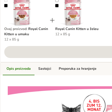
Royal Canin Kitten u umaku
Royal Canin Kitten u želeu
Ovaj proizvod
:
Royal Canin
Royal Canin Kitten u želeu
Kitten u umaku
12 x 85 g
12 x 85 g
Opis proizvoda
Sastojci
Preporuka za hranjenje