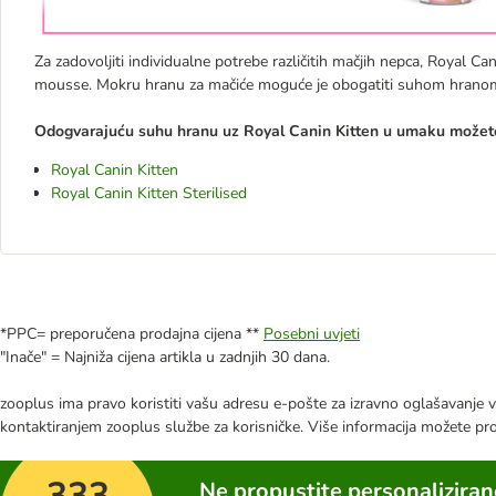
Za zadovoljiti individualne potrebe različitih mačjih nepca, Royal C
mousse. Mokru hranu za mačiće moguće je obogatiti suhom hranom Ro
Odogvarajuću suhu hranu uz Royal Canin Kitten u umaku možete
Royal Canin Kitten
Royal Canin Kitten Sterilised
*PPC= preporučena prodajna cijena **
Posebni uvjeti
"Inače" = Najniža cijena artikla u zadnjih 30 dana.
zooplus ima pravo koristiti vašu adresu e-pošte za izravno oglašavanje vl
kontaktiranjem zooplus službe za korisničke. Više informacija možete pr
333
Ne propustite personalizira