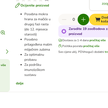
Ocijenite proizvod
Posebna mokra
Dod
hrana za mačiće u
koša
drugoj fazi rasta
Zaradite 19 zooBodova z
(do 12. mjeseca
proizvod
starosti)
Posebno
Dostava za 1-4 dana
pročitaj više
prilagođena malim
Politika povrata
pročitaj više
mliječnim zubima
Sve cijene uklj. PDV
mogući dodatni
tr
Za optimalnu
probavu
Za podršku
 više
imunološkom
sustavu
dalje