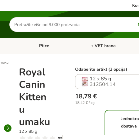
Kon
Traži
proizvode
Ptice
+ VET hrana
: Mačke
Pregled kategorija: Male životinje
Pregled kategorija: Ptice
umaku
Royal
Odaberite artikl (2 opcija)
12 x 85 g
Canin
312504.14
Kitten
18,79 €
18,42 € / kg
u
umaku
Jednokra
dostava
12 x 85 g
(
0
)