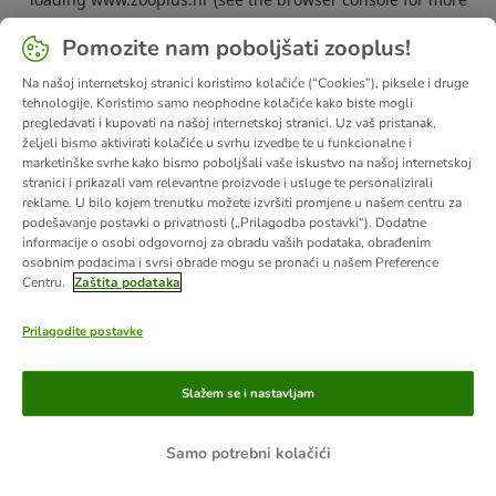
information).
Pomozite nam poboljšati zooplus!
Na našoj internetskoj stranici koristimo kolačiće (“Cookies”), piksele i druge
tehnologije. Koristimo samo neophodne kolačiće kako biste mogli
pregledavati i kupovati na našoj internetskoj stranici. Uz vaš pristanak,
željeli bismo aktivirati kolačiće u svrhu izvedbe te u funkcionalne i
marketinške svrhe kako bismo poboljšali vaše iskustvo na našoj internetskoj
stranici i prikazali vam relevantne proizvode i usluge te personalizirali
reklame. U bilo kojem trenutku možete izvršiti promjene u našem centru za
podešavanje postavki o privatnosti („Prilagodba postavki“). Dodatne
informacije o osobi odgovornoj za obradu vaših podataka, obrađenim
osobnim podacima i svrsi obrade mogu se pronaći u našem Preference
Centru.
Zaštita podataka
Prilagodite postavke
Slažem se i nastavljam
Samo potrebni kolačići