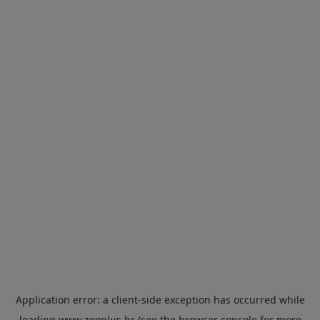
Application error: a
client
-side exception has occurred while
loading
www.zooplus.hr
(see the
browser console
for more