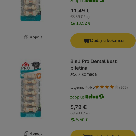
11,49 €
68,39 € / kg
10,92 €
4 opcija
Dodaj u košaricu
8in1 Pro Dental kosti
piletina
XS, 7 komada
Ocjena: 4.4/5
(
163
)
5,79 €
68,93 € / kg
5,50 €
4 opcija