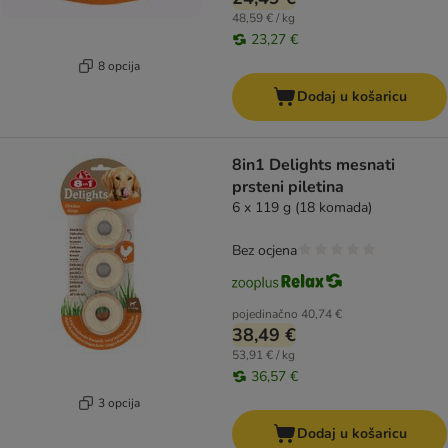
48,59 € / kg
23,27 €
8 opcija
Dodaj u košaricu
8in1 Delights mesnati
prsteni piletina
6 x 119 g (18 komada)
Bez ocjena
pojedinačno
40,74 €
38,49 €
53,91 € / kg
36,57 €
3 opcija
Dodaj u košaricu