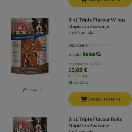
8in1 Triple Flavour Wings
štapići za žvakanje
3 x 6 komada
Bez ocjena
pojedinačno
14,97 €
13,69 €
40,38 € / kg
13,01 €
2 opcija
Dodaj u košaricu
8in1 Triple Flavour Rolls
štapići za žvakanje
3 x 3 komada