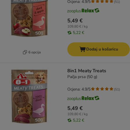
Ocjena: 4.9/5
(
51
)
5,49 €
109,80 € / kg
5,22 €
Dodaj u košaricu
6 opcija
8in1 Meaty Treats
Pačja prsa (50 g)
Ocjena: 4.9/5
(
51
)
5,49 €
109,80 € / kg
5,22 €