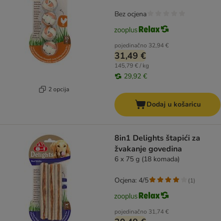
Bez ocjena
pojedinačno
32,94 €
31,49 €
145,79 € / kg
29,92 €
2 opcija
Dodaj u košaricu
8in1 Delights štapići za
žvakanje govedina
6 x 75 g (18 komada)
Ocjena: 4/5
(
1
)
pojedinačno
31,74 €