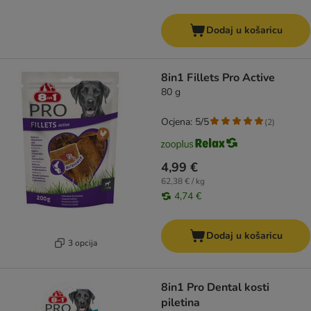
Dodaj u košaricu
8in1 Fillets Pro Active
80 g
Ocjena: 5/5
(
2
)
4,99 €
62,38 € / kg
4,74 €
Dodaj u košaricu
3 opcija
8in1 Pro Dental kosti
piletina