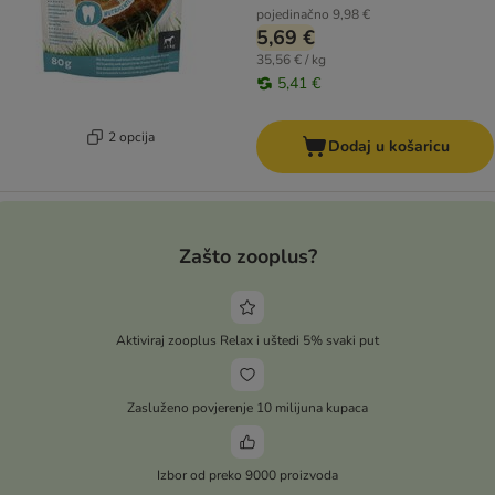
pojedinačno
9,98 €
5,69 €
35,56 € / kg
5,41 €
2 opcija
Dodaj u košaricu
Zašto zooplus?
Aktiviraj zooplus Relax i uštedi 5% svaki put
Zasluženo povjerenje 10 milijuna kupaca
Izbor od preko 9000 proizvoda