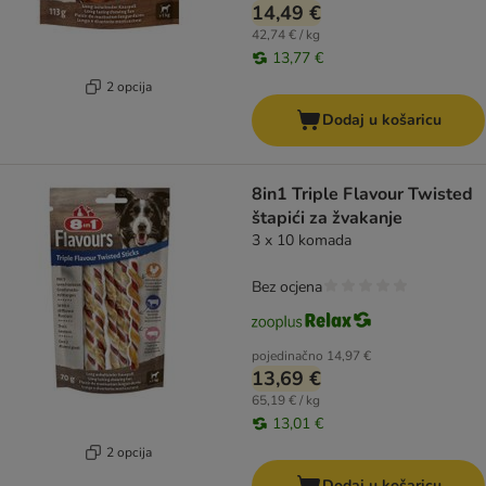
14,49 €
42,74 € / kg
13,77 €
2 opcija
Dodaj u košaricu
8in1 Triple Flavour Twisted
štapići za žvakanje
3 x 10 komada
Bez ocjena
pojedinačno
14,97 €
13,69 €
65,19 € / kg
13,01 €
2 opcija
Dodaj u košaricu