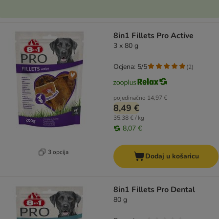
8in1 Fillets Pro Active
3 x 80 g
Ocjena: 5/5
(
2
)
pojedinačno
14,97 €
8,49 €
35,38 € / kg
8,07 €
3 opcija
Dodaj u košaricu
8in1 Fillets Pro Dental
80 g