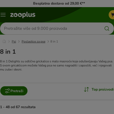
Besplatna dostava od 29,00 €**
Izbornik
Traži
proizvode
Psi
Poslastice za pse
8 in 1
8 in 1
8 in 1 Delights su odlične grickalice s malo masnoće koje oduševljavaju Vašeg psa.
S ovom gricaklicom možete Vašeg psa ne samo nagraditi i zaposliti, već i njegovati
mu zube i desni.
Top proizvodi
Pretraži
1 - 48 od 67 rezultata