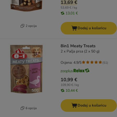
13,69 €
53,69 € / kg
13,01 €
2 opcija
Dodaj u košaricu
8in1 Meaty Treats
2 x Pačja prsa (2 x 50 g)
Ocjena: 4.9/5
(
51
)
10,99 €
109,90 € / kg
10,44 €
Dodaj u košaricu
6 opcija