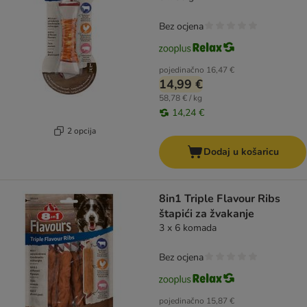
Bez ocjena
pojedinačno
16,47 €
14,99 €
58,78 € / kg
14,24 €
2 opcija
Dodaj u košaricu
8in1 Triple Flavour Ribs
štapići za žvakanje
3 x 6 komada
Bez ocjena
pojedinačno
15,87 €