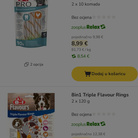
2 x 10 komada
Bez ocjena
pojedinačno
9,98 €
8,99 €
81,73 € / kg
8,54 €
2 opcija
Dodaj u košaricu
8in1 Triple Flavour Rings
2 x 120 g
Bez ocjena
pojedinačno
12,38 €