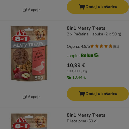
Dodaj u košaricu
6 opcija
8in1 Meaty Treats
2 x Pačetina i jabuka (2 x 50 g)
Ocjena: 4.9/5
(
51
)
10,99 €
109,90 € / kg
10,44 €
Dodaj u košaricu
6 opcija
8in1 Meaty Treats
Pileća prsa (50 g)