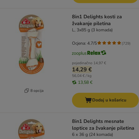
8in1 Delights kosti za
žvakanje piletina
L, 3x85 g (3 komada)
Ocjena: 4.7/5
(
729
)
pojedinačno
14,97 €
14,29 €
56,04 € / kg
13,58 €
8 opcija
Dodaj u košaricu
8in1 Delights mesnate
loptice za žvakanje piletina
6 x 36 g (24 komada)