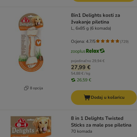
8in1 Delights kosti za
žvakanje piletina
L, 6x85 g (6 komada)
Ocjena: 4.7/5
(
729
)
pojedinačno
29,94 €
27,99 €
54,88 € / kg
26,59 €
8 opcija
Dodaj u košaricu
8 in 1 Delights Twisted
Sticks za male pse piletina
70 komada