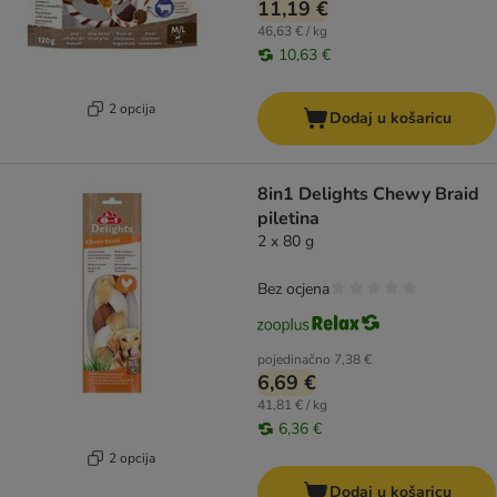
11,19 €
46,63 € / kg
10,63 €
2 opcija
Dodaj u košaricu
8in1 Delights Chewy Braid
piletina
2 x 80 g
Bez ocjena
pojedinačno
7,38 €
6,69 €
41,81 € / kg
6,36 €
2 opcija
Dodaj u košaricu