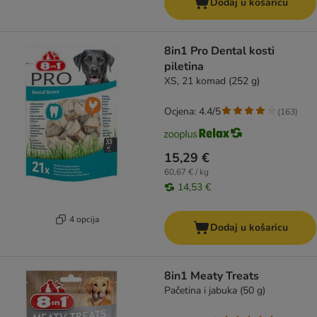
Dodaj u košaricu
8in1 Pro Dental kosti
piletina
XS, 21 komad (252 g)
Ocjena: 4.4/5
(
163
)
15,29 €
60,67 € / kg
14,53 €
4 opcija
Dodaj u košaricu
8in1 Meaty Treats
Pačetina i jabuka (50 g)