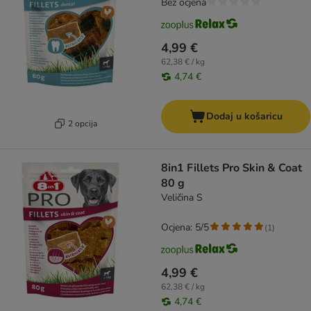
Bez ocjena
4,99 €
62,38 € / kg
4,74 €
Dodaj u košaricu
2 opcija
8in1 Fillets Pro Skin & Coat
80 g
Veličina S
Ocjena: 5/5
(
1
)
4,99 €
62,38 € / kg
4,74 €