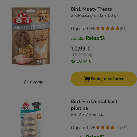
8in1 Meaty Treats
2 x Pileća prsa (2 x 50 g)
Ocjena: 4.9/5
(
51
)
10,99 €
109,90 € / kg
10,44 €
Dodaj u košaricu
6 opcija
8in1 Pro Dental kosti
piletina
XS, 2 x 7 komada
Ocjena: 4.4/5
(
163
)