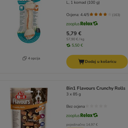
L, 1 komad (100 g)
Ocjena: 4.4/5
(
163
)
5,79 €
57,90 € / kg
5,50 €
4 opcija
Dodaj u košaricu
8in1 Flavours Crunchy Rolls
3 x 85 g
Bez ocjena
pojedinačno
14,97 €