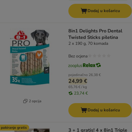
Dodaj u košaricu
8in1 Delights Pro Dental
Twisted Sticks piletina
2 x 190 g, 70 komada
Bez ocjena
pojedinačno
26,38 €
24,99 €
65,76 € / kg
23,74 €
2 opcija
Dodaj u košaricu
 pakiranje gratis
3 + 1 gratis! 4 x 8in1 Triple