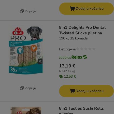
Dodaj u košaricu
2 opcija
8in1 Delights Pro Dental
Twisted Sticks piletina
190 g, 35 komada
Bez ocjena
13,19 €
69,42 € / kg
12,53 €
2 opcija
Dodaj u košaricu
8in1 Tasties Sushi Rolls