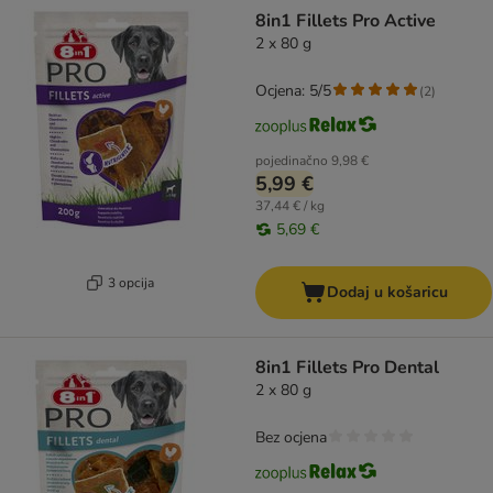
artikli proizvoda su promijenjeni
8in1 Fillets Pro Active
2 x 80 g
Ocjena: 5/5
(
2
)
pojedinačno
9,98 €
5,99 €
37,44 € / kg
5,69 €
3 opcija
Dodaj u košaricu
8in1 Fillets Pro Dental
2 x 80 g
Bez ocjena