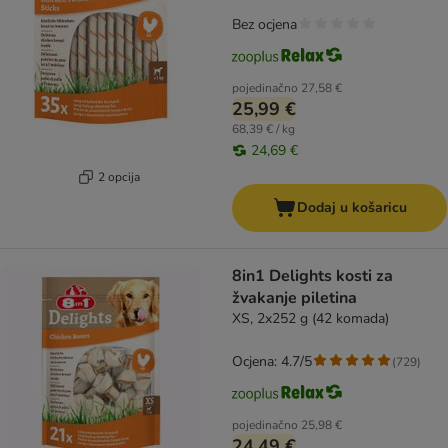
Bez ocjena
pojedinačno
27,58 €
25,99 €
68,39 € / kg
24,69 €
2 opcija
Dodaj u košaricu
8in1 Delights kosti za
žvakanje piletina
XS, 2x252 g (42 komada)
Ocjena: 4.7/5
(
729
)
pojedinačno
25,98 €
24,49 €