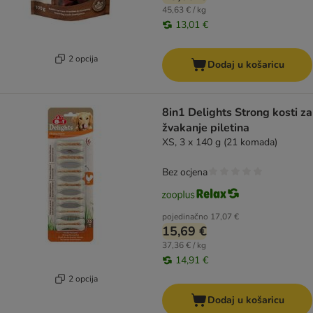
45,63 € / kg
13,01 €
2 opcija
Dodaj u košaricu
8in1 Delights Strong kosti za
žvakanje piletina
XS, 3 x 140 g (21 komada)
Bez ocjena
pojedinačno
17,07 €
15,69 €
37,36 € / kg
14,91 €
2 opcija
Dodaj u košaricu