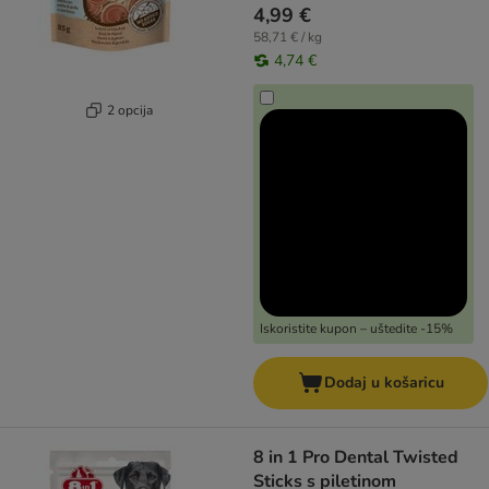
4,99 €
58,71 € / kg
4,74 €
2 opcija
Iskoristite kupon – uštedite -15%
Dodaj u košaricu
8 in 1 Pro Dental Twisted
Sticks s piletinom