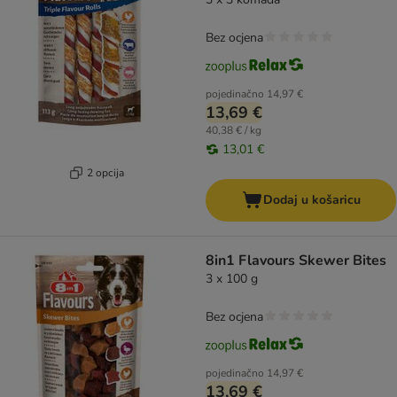
Bez ocjena
pojedinačno
14,97 €
13,69 €
40,38 € / kg
13,01 €
2 opcija
Dodaj u košaricu
8in1 Flavours Skewer Bites
3 x 100 g
Bez ocjena
pojedinačno
14,97 €
13,69 €