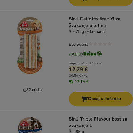
8in1 Delights štapići za
žvakanje piletina
3 x 75 g (9 komada)
Bez ocjena
pojedinačno
14,07 €
12,79 €
56,84 € / kg
12,15 €
2 opcija
Dodaj u košaricu
8in1 Triple Flavour kost za
žvakanje L
3 x 85 g