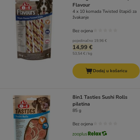
Flavour
4 x 10 komada Twisted štapići za
žvakanje
Bez ocjena
pojedinačno
19,96 €
14,99 €
53,54 € / kg
Dodaj u košaricu
8in1 Tasties Sushi Rolls
piletina
85 g
Bez ocjena