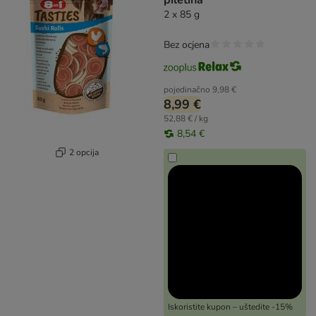
piletina
2 x 85 g
Bez ocjena
pojedinačno
9,98 €
8,99 €
52,88 € / kg
8,54 €
2 opcija
Iskoristite kupon – uštedite -15%