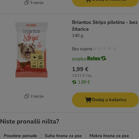
5 opcija
Briantos Strips piletina - bez
žitarica
140 g
Bez ocjena
1,99 €
14,21 € / kg
1,89 €
2 opcija
Dodaj u košaricu
Niste pronašli ništa?
Posebne ponude
Suha hrana za pse
Mokra hrana za pse