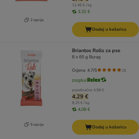
12,46 € / kg
3,32 €
2 opcija
Dodaj u košaricu
Briantos Rolls za pse
8 x 65 g Burag
Ocjena: 4.7/5
(
3
)
pojedinačno
4,98 €
4,29 €
8,25 € / kg
4,08 €
5 opcija
Dodaj u košaricu