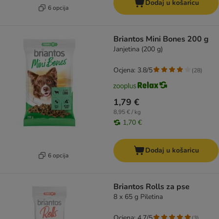
Dodaj u košaricu
6 opcija
Briantos Mini Bones 200 g
Janjetina (200 g)
Ocjena: 3.8/5
(
28
)
1,79 €
8,95 € / kg
1,70 €
Dodaj u košaricu
6 opcija
Briantos Rolls za pse
8 x 65 g Piletina
Ocjena: 4.7/5
(
3
)