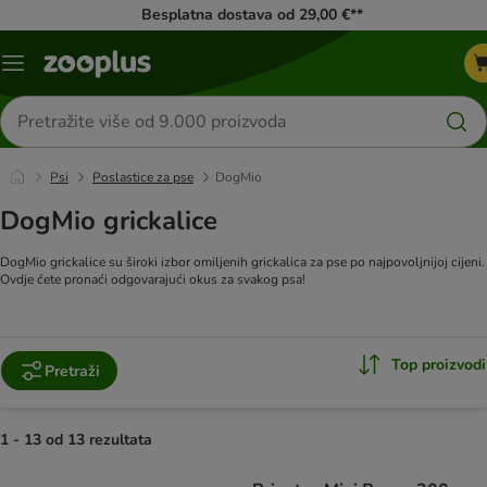
Besplatna dostava od 29,00 €**
Izbornik
Traži
proizvode
Psi
Poslastice za pse
DogMio
DogMio grickalice
DogMio grickalice su široki izbor omiljenih grickalica za pse po najpovoljnijoj cijeni.
Ovdje ćete pronaći odgovarajući okus za svakog psa!
Top proizvodi
Pretraži
1 - 13 od 13 rezultata
artikli proizvoda su promijenjeni