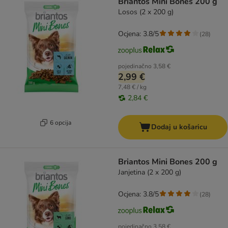
Briantos Mini Bones 200 g
Losos (2 x 200 g)
Ocjena: 3.8/5
(
28
)
pojedinačno
3,58 €
2,99 €
7,48 € / kg
2,84 €
6 opcija
Dodaj u košaricu
Briantos Mini Bones 200 g
Janjetina (2 x 200 g)
Ocjena: 3.8/5
(
28
)
pojedinačno
3,58 €