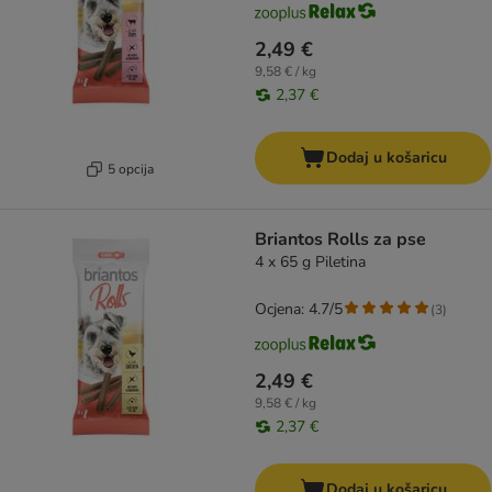
2,49 €
9,58 € / kg
2,37 €
Dodaj u košaricu
5 opcija
Briantos Rolls za pse
4 x 65 g Piletina
Ocjena: 4.7/5
(
3
)
2,49 €
9,58 € / kg
2,37 €
Dodaj u košaricu