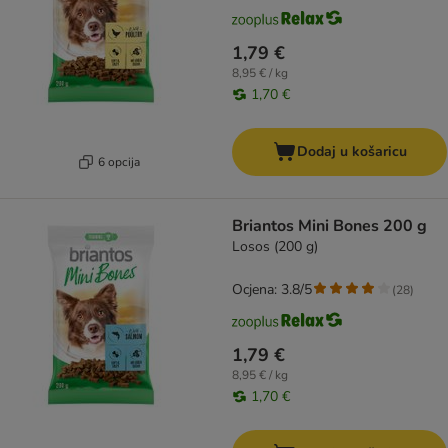
1,79 €
8,95 € / kg
1,70 €
Dodaj u košaricu
6 opcija
Briantos Mini Bones 200 g
Losos (200 g)
Ocjena: 3.8/5
(
28
)
1,79 €
8,95 € / kg
1,70 €