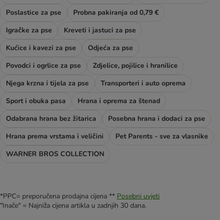
Poslastice za pse
Probna pakiranja od 0,79 €
Igračke za pse
Kreveti i jastuci za pse
Kućice i kavezi za pse
Odjeća za pse
Povodci i ogrlice za pse
Zdjelice, pojilice i hranilice
Njega krzna i tijela za pse
Transporteri i auto oprema
Sport i obuka pasa
Hrana i oprema za štenad
Odabrana hrana bez žitarica
Posebna hrana i dodaci za pse
Hrana prema vrstama i veličini
Pet Parents - sve za vlasnike
WARNER BROS COLLECTION
*PPC= preporučena prodajna cijena **
Posebni uvjeti
"Inače" = Najniža cijena artikla u zadnjih 30 dana.