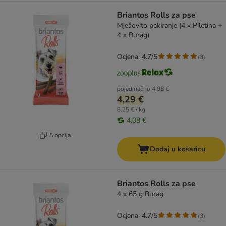
Briantos Rolls za pse
Mješovito pakiranje (4 x Piletina +
4 x Burag)
Ocjena: 4.7/5
(
3
)
pojedinačno
4,98 €
4,29 €
8,25 € / kg
4,08 €
5 opcija
Dodaj u košaricu
Briantos Rolls za pse
4 x 65 g Burag
Ocjena: 4.7/5
(
3
)