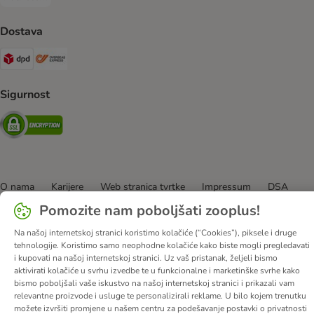
Pouzećem Payment Method
Dostava
DPD Shipping Method
Overseas Shipping Method
Sigurnost
Security
O nama
Karijere
Web stranica tvrtke
Impressum
DSA
Opći uvjeti poslovanja
Odustati od ugovora
Kontakt
Pomozite nam poboljšati zooplus!
Troškovi slanja i vrijeme dostave
Načini plaćanja
Na našoj internetskoj stranici koristimo kolačiće (“Cookies”), piksele i druge
Propisi o uklanjanju otpada
Zaštita podataka
tehnologije. Koristimo samo neophodne kolačiće kako biste mogli pregledavati
i kupovati na našoj internetskoj stranici. Uz vaš pristanak, željeli bismo
Izjava o pristupačnosti
aktivirati kolačiće u svrhu izvedbe te u funkcionalne i marketinške svrhe kako
bismo poboljšali vaše iskustvo na našoj internetskoj stranici i prikazali vam
© zooplus SE
2026
relevantne proizvode i usluge te personalizirali reklame. U bilo kojem trenutku
možete izvršiti promjene u našem centru za podešavanje postavki o privatnosti