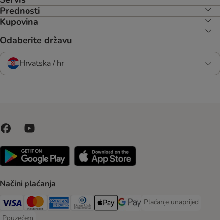
Servis
Prednosti
Kupovina
Odaberite državu
Hrvatska / hr
Načini plaćanja
Plaćanje unaprijed
Plaćanje unaprijed Paym
Visa Payment Method
MasterCard Payment Method
American Express Payment Method
Diners Club Payment Method
Payment Method
Google pay Payment Method
Pouzećem