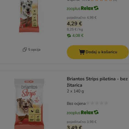
pojedinačno
4,98 €
4,29 €
8,25 € / kg
4,08 €
5 opcija
Dodaj u košaricu
Briantos Strips piletina - bez
žitarica
2 x 140 g
Bez ocjena
pojedinačno
3,98 €
3,49 €