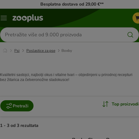
Besplatna dostava od 29,00 €**
Izbornik
Traži
proizvode
Psi
Poslastice za pse
Boxby
Kvalitetni sastojci, najbolji okus i vitalne tvari – objedinjeni u prirodnoj recepturi
bez žitarica za četveronožne sladokusce!
Top proizvodi
Pretraži
1 - 3 od 3 rezultata
artikli proizvoda su promijenjeni