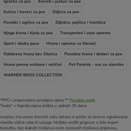
Igračke za pse
Kreveti i jastuci za pse
Kućice i kavezi za pse
Odjeća za pse
Povodci i ogrlice za pse
Zdjelice, pojilice i hranilice
Njega krzna i tijela za pse
Transporteri i auto oprema
Sport i obuka pasa
Hrana i oprema za štenad
Odabrana hrana bez žitarica
Posebna hrana i dodaci za pse
Hrana prema vrstama i veličini
Pet Parents - sve za vlasnike
WARNER BROS COLLECTION
*PPC= preporučena prodajna cijena **
Posebni uvjeti
"Inače" = Najniža cijena artikla u zadnjih 30 dana.
zooplus ima pravo koristiti vašu adresu e-pošte za izravno oglašavanje
vlastite slične robe ili usluga. Možete uložiti prigovor u bilo kojem
trenutku, bez ikakvih troškova osim osnovnih troškova prijenosa,