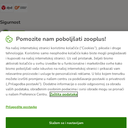
DPD Shipping Method
Overseas Shipping Method
Sigurnost
Security
Pomozite nam poboljšati zooplus!
Na našoj internetskoj stranici koristimo kolačiće (“Cookies”), piksele i druge
tehnologije. Koristimo samo neophodne kolačiće kako biste mogli pregledavati
i kupovati na našoj internetskoj stranici. Uz vaš pristanak, željeli bismo
O nama
Karijere
Web stranica tvrtke
Impressum
DSA
aktivirati kolačiće u svrhu izvedbe te u funkcionalne i marketinške svrhe kako
Opći uvjeti poslovanja
Odustati od ugovora
Kontakt
bismo poboljšali vaše iskustvo na našoj internetskoj stranici i prikazali vam
relevantne proizvode i usluge te personalizirali reklame. U bilo kojem trenutku
Troškovi slanja i vrijeme dostave
Načini plaćanja
možete izvršiti promjene u našem centru za podešavanje postavki o privatnosti
Propisi o uklanjanju otpada
Zaštita podataka
(„Prilagodba postavki“). Dodatne informacije o osobi odgovornoj za obradu
vaših podataka, obrađenim osobnim podacima i svrsi obrade mogu se pronaći
Izjava o pristupačnosti
u našem Preference Centru.
Zaštita podataka
© zooplus SE
2026
Prilagodite postavke
Slažem se i nastavljam