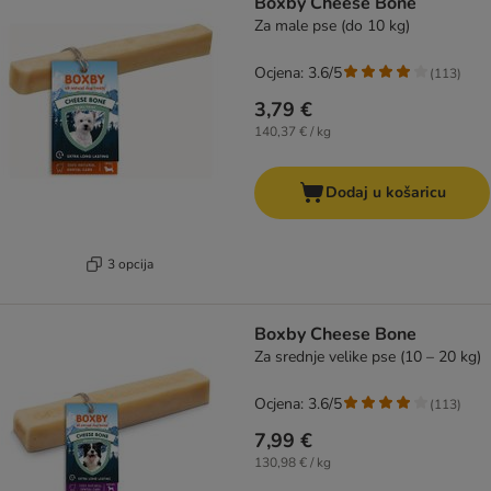
Boxby Cheese Bone
Za male pse (do 10 kg)
Ocjena: 3.6/5
(
113
)
3,79 €
140,37 € / kg
Dodaj u košaricu
3 opcija
Boxby Cheese Bone
Za srednje velike pse (10 – 20 kg)
Ocjena: 3.6/5
(
113
)
7,99 €
130,98 € / kg