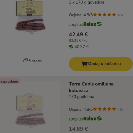
3 x 170 g govedina
Ocjena: 4.8/5
(
40
)
42,49 €
83,31 € / kg
40,37 €
6 opcija
Dodaj u košaricu
asprodano
Terra Canis omiljena
kobasica
170 g piletina
Ocjena: 4.8/5
(
40
)
14,69 €