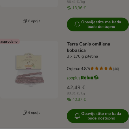
86,41 € / kg
13,96 €
6 opcija
Obavijestite me kada
bude dostupno
asprodano
Terra Canis omiljena
kobasica
3 x 170 g piletina
Ocjena: 4.8/5
(
40
)
42,49 €
83,31 € / kg
40,37 €
6 opcija
Obavijestite me kada
bude dostupno