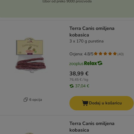
Izbor od preko 9000 proizvoda
Terra Canis omiljena
kobasica
3 x 170 g puretina
Ocjena: 4.8/5
(
40
)
38,99 €
76,45 € / kg
37,04 €
6 opcija
Dodaj u košaricu
Terra Canis omiljena
kobasica