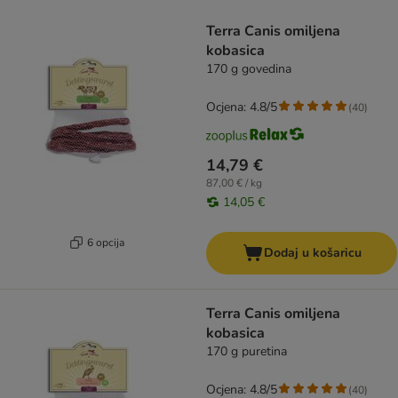
artikli proizvoda su promijenjeni
Terra Canis omiljena
kobasica
170 g govedina
Ocjena: 4.8/5
(
40
)
14,79 €
87,00 € / kg
14,05 €
6 opcija
Dodaj u košaricu
Terra Canis omiljena
kobasica
170 g puretina
Ocjena: 4.8/5
(
40
)