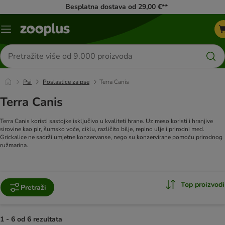
Besplatna dostava od 29,00 €**
Izbornik
Traži
proizvode
Psi
Poslastice za pse
Terra Canis
Terra Canis
Terra Canis koristi sastojke isključivo u kvaliteti hrane. Uz meso koristi i hranjive
sirovine kao pir, šumsko voće, ciklu, različito bilje, repino ulje i prirodni med.
Grickalice ne sadrži umjetne konzervanse, nego su konzervirane pomoću prirodnog
ružmarina.
Top proizvodi
Pretraži
1 - 6 od 6 rezultata