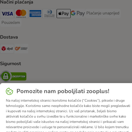
Načini plaćanja
Plaćanje unaprijed
Plaćanje unaprijed Paym
Visa Payment Method
MasterCard Payment Method
American Express Payment Method
Diners Club Payment Method
Payment Method
Google pay Payment Method
Pouzećem
Pouzećem Payment Method
Dostava
DPD Shipping Method
Overseas Shipping Method
Sigurnost
Security
Pomozite nam poboljšati zooplus!
Na našoj internetskoj stranici koristimo kolačiće (“Cookies”), piksele i druge
O nama
Karijere
Web stranica tvrtke
Impressum
DSA
tehnologije. Koristimo samo neophodne kolačiće kako biste mogli pregledavati
Opći uvjeti poslovanja
Odustati od ugovora
Kontakt
i kupovati na našoj internetskoj stranici. Uz vaš pristanak, željeli bismo
aktivirati kolačiće u svrhu izvedbe te u funkcionalne i marketinške svrhe kako
Troškovi slanja i vrijeme dostave
Načini plaćanja
bismo poboljšali vaše iskustvo na našoj internetskoj stranici i prikazali vam
Propisi o uklanjanju otpada
Zaštita podataka
relevantne proizvode i usluge te personalizirali reklame. U bilo kojem trenutku