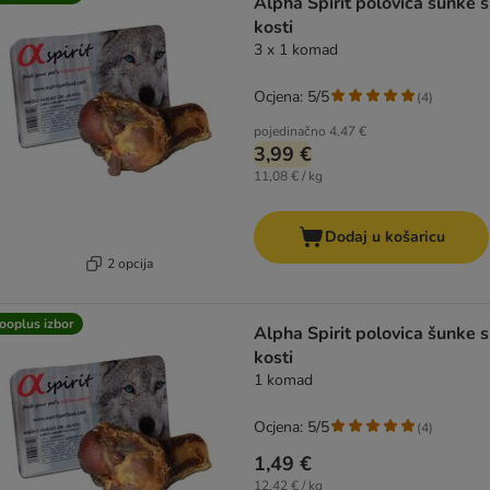
Alpha Spirit polovica šunke s
kosti
3 x 1 komad
Ocjena: 5/5
(
4
)
pojedinačno
4,47 €
3,99 €
11,08 € / kg
Dodaj u košaricu
2 opcija
ooplus izbor
Alpha Spirit polovica šunke s
kosti
1 komad
Ocjena: 5/5
(
4
)
1,49 €
12,42 € / kg