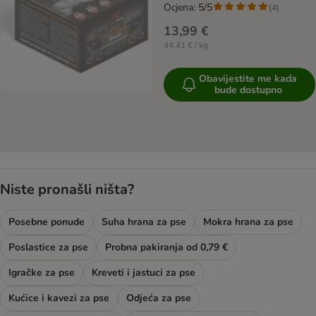
Ocjena: 5/5
(
4
)
13,99 €
44,41 € / kg
Obavijestite me kada
bude dostupno
Niste pronašli ništa?
Posebne ponude
Suha hrana za pse
Mokra hrana za pse
Poslastice za pse
Probna pakiranja od 0,79 €
Igračke za pse
Kreveti i jastuci za pse
Kućice i kavezi za pse
Odjeća za pse