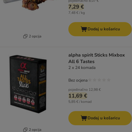
pojedinačno
8,07 €
7,29 €
7,48 € / kg
Dodaj u košaricu
2 opcija
alpha spirit Sticks Mixbox
All 6 Tastes
2 x 24 komada
Bez ocjena
pojedinačno
12,98 €
11,69 €
5,85 € / komad
Dodaj u košaricu
2 opcija