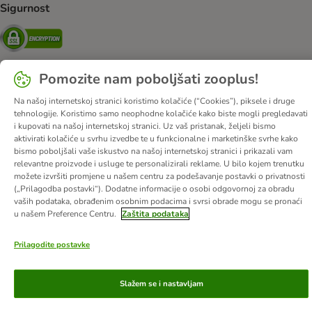
Sigurnost
Security
Pomozite nam poboljšati zooplus!
O nama
Karijere
Web stranica tvrtke
Impressum
DSA
Na našoj internetskoj stranici koristimo kolačiće (“Cookies”), piksele i druge
tehnologije. Koristimo samo neophodne kolačiće kako biste mogli pregledavati
Opći uvjeti poslovanja
Odustati od ugovora
Kontakt
i kupovati na našoj internetskoj stranici. Uz vaš pristanak, željeli bismo
Troškovi slanja i vrijeme dostave
Načini plaćanja
aktivirati kolačiće u svrhu izvedbe te u funkcionalne i marketinške svrhe kako
bismo poboljšali vaše iskustvo na našoj internetskoj stranici i prikazali vam
Propisi o uklanjanju otpada
Zaštita podataka
relevantne proizvode i usluge te personalizirali reklame. U bilo kojem trenutku
Izjava o pristupačnosti
možete izvršiti promjene u našem centru za podešavanje postavki o privatnosti
(„Prilagodba postavki“). Dodatne informacije o osobi odgovornoj za obradu
vaših podataka, obrađenim osobnim podacima i svrsi obrade mogu se pronaći
© zooplus SE
2026
u našem Preference Centru.
Zaštita podataka
Prilagodite postavke
Slažem se i nastavljam