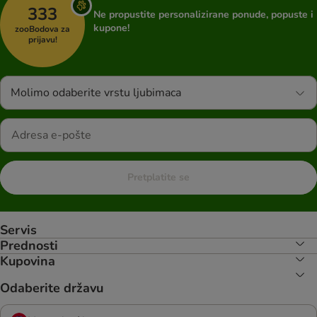
333
Ne propustite personalizirane ponude, popuste i
kupone!
zooBodova za
prijavu!
Molimo odaberite vrstu ljubimaca
Pretplatite se
Servis
Prednosti
Kupovina
Odaberite državu