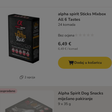
alpha spirit Sticks Mixbox
All 6 Tastes
24 komada
Bez ocjena
6,49 €
6,49 € / komad
Dodaj u košaricu
2 opcija
asprodano
Alpha Spirit Dog Snacks
miješano pakiranje
9 x 35 g