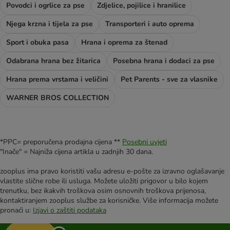
Povodci i ogrlice za pse
Zdjelice, pojilice i hranilice
Njega krzna i tijela za pse
Transporteri i auto oprema
Sport i obuka pasa
Hrana i oprema za štenad
Odabrana hrana bez žitarica
Posebna hrana i dodaci za pse
Hrana prema vrstama i veličini
Pet Parents - sve za vlasnike
WARNER BROS COLLECTION
*PPC= preporučena prodajna cijena **
Posebni uvjeti
"Inače" = Najniža cijena artikla u zadnjih 30 dana.
zooplus ima pravo koristiti vašu adresu e-pošte za izravno oglašavanje
vlastite slične robe ili usluga. Možete uložiti prigovor u bilo kojem
trenutku, bez ikakvih troškova osim osnovnih troškova prijenosa,
kontaktiranjem zooplus službe za korisničke. Više informacija možete
pronaći u:
Izjavi o zaštiti podataka