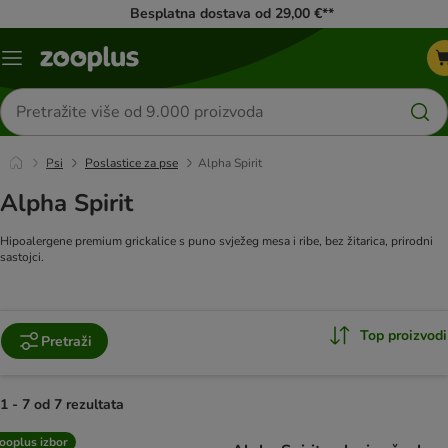
Besplatna dostava od 29,00 €**
Izbornik
Traži
proizvode
Psi
Poslastice za pse
Alpha Spirit
Alpha Spirit
Hipoalergene premium grickalice s puno svježeg mesa i ribe, bez žitarica, prirodni
sastojci.
Top proizvodi
Pretraži
1 - 7 od 7 rezultata
artikli proizvoda su promijenjeni
ooplus izbor