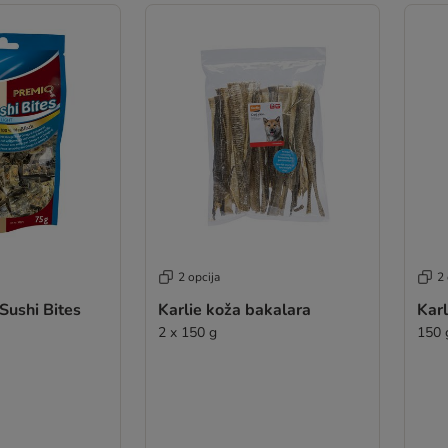
2 opcija
2 
 Sushi Bites
Karlie koža bakalara
Karl
2 x 150 g
150 