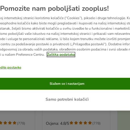
Pomozite nam poboljšati zooplus!
j internetskoj stranici koristimo kolačiće (“Cookies”), piksele i druge tehnologije. K
eophodne kolačiće kako biste mogli pregledavati i kupovati na našoj internetskoj str
stanak, željeli bismo aktivirati kolačiće u svrhu izvedbe te u funkcionalne i marketin
ismo poboljšali vaše iskustvo na našoj internetskoj stranici i prikazali vam relevantn
ode i usluge te personalizirali reklame. U bilo kojem trenutku možete izvršiti promje
centru za podešavanje postavki o privatnosti („Prilagodba postavki“). Dodatne infor
odgovornoj za obradu vaših podataka, obrađenim osobnim podacima i svrsi obrade
i u našem Preference Centru.
Zaštita podataka
odite postavke
5 opcija
erness - RAW
Wolf of Wilderness - RAW
Slažem se i nastavljam
filizirane)
grickalice (liofilizirane)
)
Goveđa jetra (90 g)
Samo potrebni kolačići
Ocjena: 4.8/5
(
778
)
(
778
)