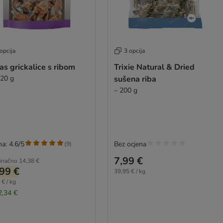
opcija
3 opcija
s grickalice s ribom
Trixie Natural & Dried
220 g
sušena riba
– 200 g
a: 4.6/5
Bez ocjena
(
9
)
7,99 €
inačno
14,38 €
99 €
39,95 € / kg
 € / kg
2,34 €