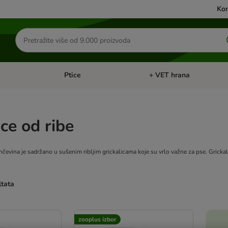
Kon
Traži
proizvode
Ptice
+ VET hrana
: Mačke
Pregled kategorija: Male životinje
Pregled kategorija: Ptice
ice od ribe
čevina je sadržano u sušenim ribljim grickalicama koje su vrlo važne za pse. Grickal
ltata
u promijenjeni
zooplus izbor