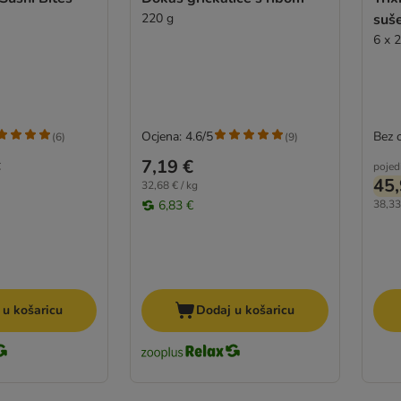
220 g
suše
6 x 
Ocjena: 4.6/5
Bez 
(
6
)
(
9
)
7,19 €
€
pojed
45,
32,68 € / kg
6,83 €
38,33
 u košaricu
Dodaj u košaricu