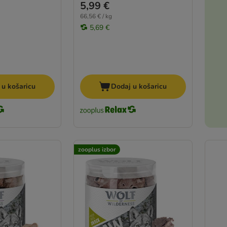
5,99 €
66,56 € / kg
5,69 €
 u košaricu
Dodaj u košaricu
zooplus izbor