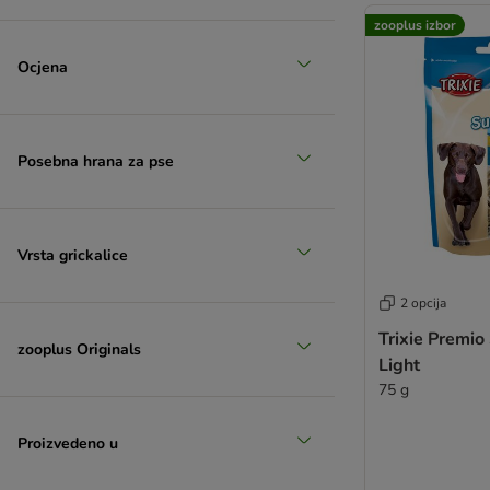
Frolic
zooplus izbor
Yummeez
Braaaf
Ocjena
Posebna hrana za pse
Vrsta grickalice
2 opcija
Trixie Premio
zooplus Originals
Light
75 g
Proizvedeno u