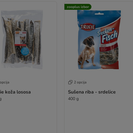
zooplus izbor
opcija
2 opcija
ie koža lososa
Sušena riba - srdelice
g
400 g