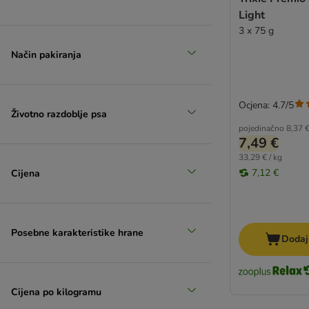
Karlie
Light
Dolina Noteci
3 x 75 g
Brit
Način pakiranja
Coya
Lily's Kitchen
Nutrivet
Ocjena: 4.7/5
Advance
Životno razdoblje psa
Carnilove
pojedinačno
8,37 
7,49 €
Doggy Dog
33,29 € / kg
Dog’s Love
7,12 €
Cijena
Lucky Jim
Natural Trainer
Ultima
Blue Tree
Posebne karakteristike hrane
Dodaj
PrimaDog
Ferplast
Royal Canin Veterinary
Cijena po kilogramu
George & Bobs