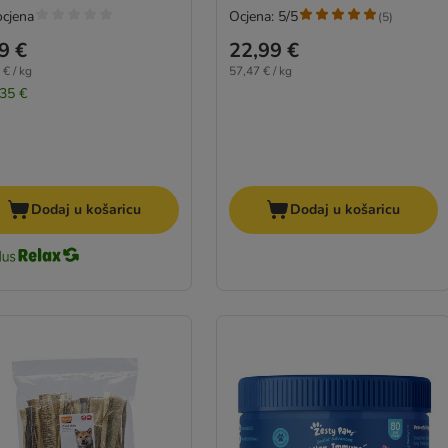
ocjena
Ocjena: 5/5
(
5
)
9 €
22,99 €
 € / kg
57,47 € / kg
,35 €
Dodaj u košaricu
Dodaj u košaricu