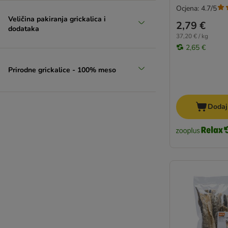
Ocjena: 4.7/5
Veličina pakiranja grickalica i
2,79 €
dodataka
37,20 € / kg
2,65 €
Prirodne grickalice - 100% meso
Dodaj