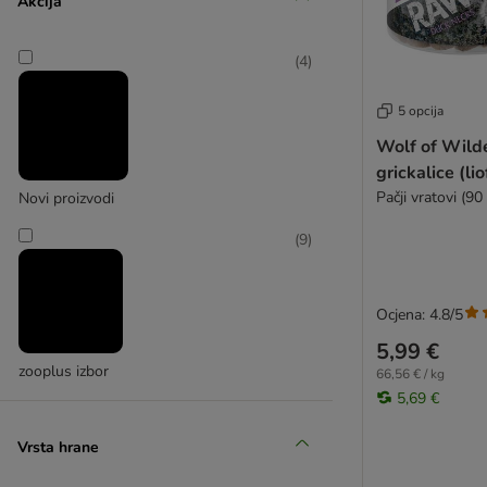
Akcija
Josera
Dokas
Lukullus
mera
(
4
)
(
4
)
Nature's Variety
Pedigree
5 opcija
Pro Plan Biscuits
Karlie
Wolf of Wild
RINTI
grickalice (lio
Rocco
Pačji vratovi (90
Novi proizvodi
Royal Canin
(
9
)
Terra Canis
Trixie
Tubidog
Ocjena: 4.8/5
PURINA
5,99 €
Vitakraft
zooplus izbor
66,56 € / kg
Yarrah
5,69 €
Wolf of Wilderness
Paste
Vrsta hrane
Purizon