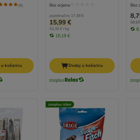
Bez ocjena
Bez 
(
6
)
8,7
pojedinačno
17,38 €
15,99 €
58,60
53,30 € / kg
8
15,19 €
 u košaricu
Dodaj u košaricu
zooplus izbor