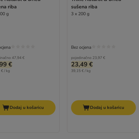
na riba
sušena riba
200 g
3 x 200 g
ocjena
Bez ocjena
inačno
47,94 €
pojedinačno
23,97 €
99 €
23,49 €
 € / kg
39,15 € / kg
Dodaj u košaricu
Dodaj u košaricu