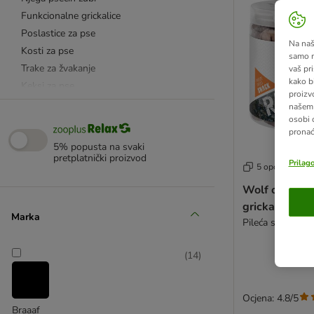
Funkcionalne grickalice
Poslastice za pse
Na našo
Kosti za pse
samo n
Trake za žvakanje
vaš pri
kako b
Keksi za pse
proizv
Štapići za pse
našem 
osobi 
Njega psećih zglobova
pronać
Bez žitarica
5% popusta na svaki
Od govedine
pretplatnički proizvod
Prilag
5 opcija
Od svinjetine
Wolf of Wild
Od divljači
grickalice (lio
Od ribe
Marka
Pileća srca (70 g
Od peradi
Od janjetine
(
14
)
Od noja
Od konjetine
8 in 1
Ocjena: 4.8/5
Braaaf
Adventuros