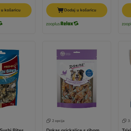
 u košaricu
Dodaj u košaricu
2 opcija
3 
 Sushi Bites
Dokas grickalice s ribom
Trix