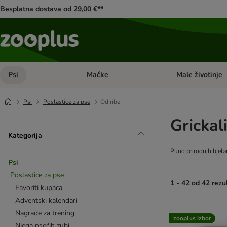
Besplatna dostava od 29,00 €**
Psi
Mačke
Male životinje
Pregled kategorija: Psi
Pregled kategorija
Psi
Poslastice za pse
Od ribe
Grickal
Kategorija
Puno prirodnih bjelan
Psi
Poslastice za pse
1 - 42 od 42 rezu
Favoriti kupaca
Adventski kalendari
artikli proizvoda s
Nagrade za trening
zooplus izbor
Njega psećih zubi