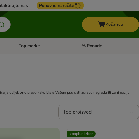
taktirajte nas
Ponovno naručite
Košarica
Top marke
% Ponude
Pregled kategorija: + VET hrana
Pregled kategorija: Top marke
ica je uvijek ono pravo kako biste Vašem psu dali zdravu nagradu ili zanimaciju.
Top proizvodi
zooplus izbor