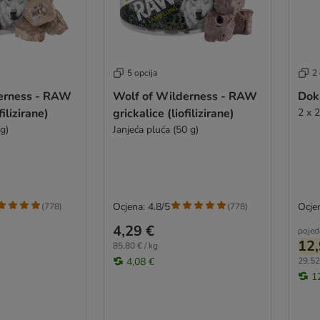
5 opcija
2 
erness - RAW
Wolf of Wilderness - RAW
Doka
filizirane)
grickalice (liofilizirane)
2 x 
 g)
Janjeća pluća (50 g)
Ocjena: 4.8/5
Ocjen
(
778
)
(
778
)
4,29 €
pojed
12,
85,80 € / kg
4,08 €
29,52
1