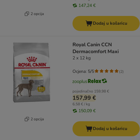
147,24 €
2 opcija
Dodaj u košaricu
Royal Canin CCN
Dermacomfort Maxi
2 x 12 kg
Ocjena: 5/5
(
2
)
pojedinačno
159,98 €
157,99 €
6,58 € / kg
150,09 €
2 opcija
Dodaj u košaricu