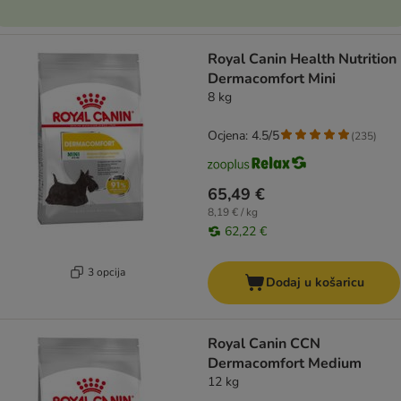
Royal Canin Health Nutrition
Dermacomfort Mini
8 kg
Ocjena: 4.5/5
(
235
)
65,49 €
8,19 € / kg
62,22 €
3 opcija
Dodaj u košaricu
Royal Canin CCN
Dermacomfort Medium
12 kg