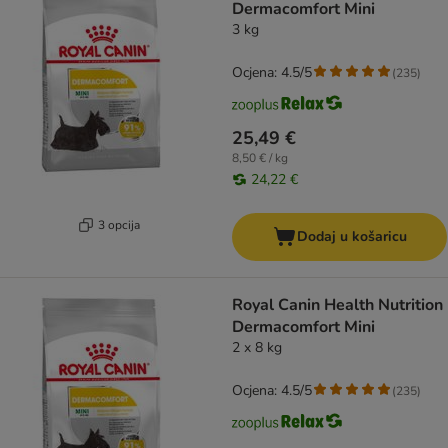
Dermacomfort Mini
3 kg
Ocjena: 4.5/5
(
235
)
25,49 €
8,50 € / kg
24,22 €
3 opcija
Dodaj u košaricu
Royal Canin Health Nutrition
Dermacomfort Mini
2 x 8 kg
Ocjena: 4.5/5
(
235
)