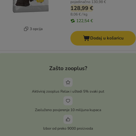
pojedinačno
130,98 €
128,99 €
8,06 € / kg
122,54 €
3 opcija
Dodaj u košaricu
Zašto zooplus?
Aktiviraj zooplus Relax i uštedi 5% svaki put
Zasluženo povjerenje 10 milijuna kupaca
Izbor od preko 9000 proizvoda