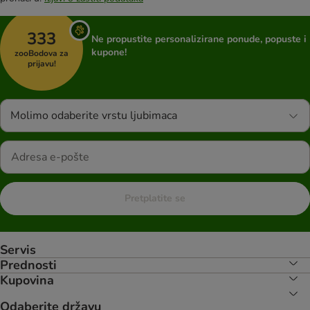
333
Ne propustite personalizirane ponude, popuste i
kupone!
zooBodova za
prijavu!
Molimo odaberite vrstu ljubimaca
Pretplatite se
Servis
Prednosti
Kupovina
Odaberite državu