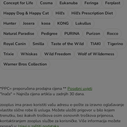
Concept for Life
Cosma
Eukanuba
Feringa
Ferplast
Happy Dog & Happy Cat
Hill's
Hill's Prescription Diet
Hunter
Josera
kooa
KONG
Lukullus
Natural Paradise
Pedigree
PURINA
Purizon
Rocco
Royal Canin
Smilla
Taste of the Wild
TIAKI
Tigerino
Trixie
Whiskas
Wild Freedom
Wolf of Wilderness
Warner Bros Collection
*PPC= preporučena prodajna cijena **
Posebni uvjeti
"Inače" = Najniža cijena artikla u zadnjih 30 dana.
zooplus ima pravo koristiti vašu adresu e-pošte za izravno oglašavanje
vlastite slične robe ili usluga. Možete uložiti prigovor u bilo kojem
trenutku, bez ikakvih troškova osim osnovnih troškova prijenosa,
kontaktiranjem zooplus službe za korisničke. Više informacija možete
pronaći u:
Izjavi o zaštiti podataka