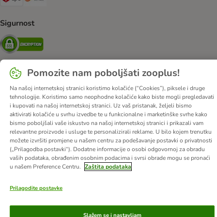
Sigurnost
Security
Pomozite nam poboljšati zooplus!
O nama
Karijere
Web stranica tvrtke
Impressum
DSA
Na našoj internetskoj stranici koristimo kolačiće (“Cookies”), piksele i druge
tehnologije. Koristimo samo neophodne kolačiće kako biste mogli pregledavati
Opći uvjeti poslovanja
Odustati od ugovora
Kontakt
i kupovati na našoj internetskoj stranici. Uz vaš pristanak, željeli bismo
Troškovi slanja i vrijeme dostave
Načini plaćanja
aktivirati kolačiće u svrhu izvedbe te u funkcionalne i marketinške svrhe kako
bismo poboljšali vaše iskustvo na našoj internetskoj stranici i prikazali vam
Propisi o uklanjanju otpada
Zaštita podataka
relevantne proizvode i usluge te personalizirali reklame. U bilo kojem trenutku
Izjava o pristupačnosti
možete izvršiti promjene u našem centru za podešavanje postavki o privatnosti
(„Prilagodba postavki“). Dodatne informacije o osobi odgovornoj za obradu
vaših podataka, obrađenim osobnim podacima i svrsi obrade mogu se pronaći
© zooplus SE
2026
u našem Preference Centru.
Zaštita podataka
Prilagodite postavke
Slažem se i nastavljam