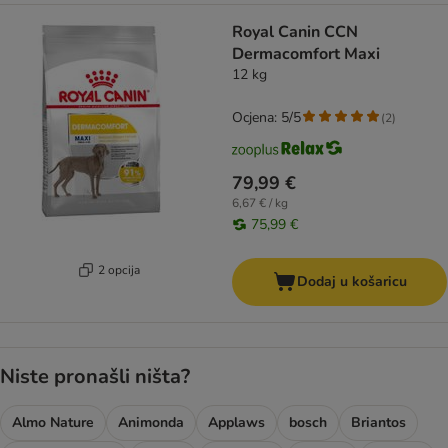
Royal Canin CCN
Dermacomfort Maxi
12 kg
Ocjena: 5/5
(
2
)
79,99 €
6,67 € / kg
75,99 €
2 opcija
Dodaj u košaricu
Niste pronašli ništa?
Almo Nature
Animonda
Applaws
bosch
Briantos