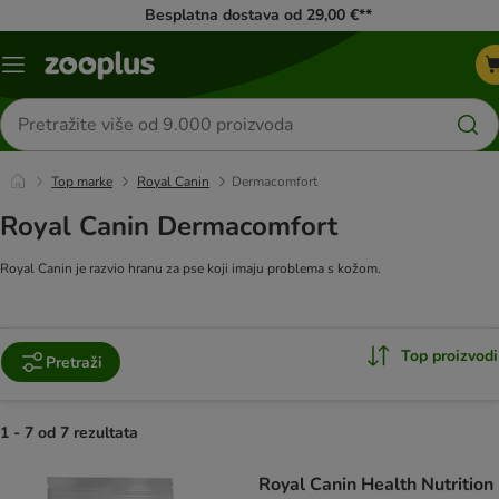
Besplatna dostava od 29,00 €**
Izbornik
Traži
proizvode
Top marke
Royal Canin
Dermacomfort
Royal Canin Dermacomfort
Royal Canin je razvio hranu za pse koji imaju problema s kožom.
Top proizvodi
Pretraži
1 - 7 od 7 rezultata
artikli proizvoda su promijenjeni
Royal Canin Health Nutrition