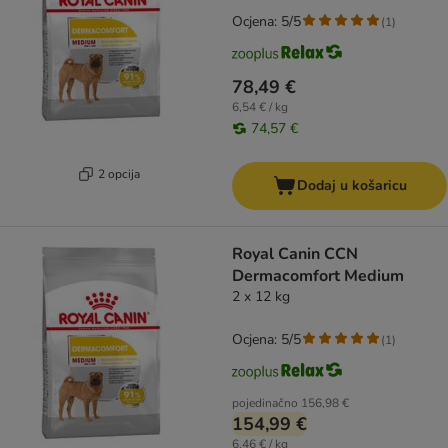
Ocjena: 5/5
(
1
)
78,49 €
6,54 € / kg
74,57 €
2 opcija
Dodaj u košaricu
Royal Canin CCN
Dermacomfort Medium
2 x 12 kg
Ocjena: 5/5
(
1
)
pojedinačno
156,98 €
154,99 €
6,46 € / kg