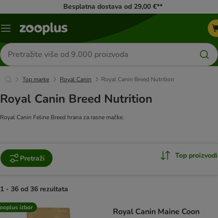
Besplatna dostava od 29,00 €**
Izbornik
Traži
proizvode
Top marke
Royal Canin
Royal Canin Breed Nutrition
Royal Canin Breed Nutrition
Royal Canin Feline Breed hrana za rasne mačke.
Top proizvodi
Pretraži
1 - 36 od 36 rezultata
artikli proizvoda su promijenjeni
ooplus izbor
Royal Canin Maine Coon