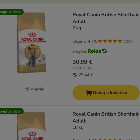
ooplus izbor
Royal Canin British Shorthair
Adult
2 kg
Ocjena: 4.7/5
(
1235
)
30,99 €
15,50 € / kg
29,44 €
4 opcija
Dodaj u košaricu
ooplus izbor
Royal Canin British Shorthair
Adult
10 kg