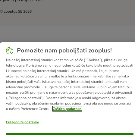
© zooplus SE
2026
Pomozite nam poboljšati zooplus!
Na našoj internetskoj stranici koristimo kolačiće (“Cookies”), piksele i druge
tehnologije. Koristimo samo neophodne kolačiće kako biste mogli pregledavati
i kupovati na našoj internetskoj stranici. Uz vaš pristanak, željeli bismo
aktivirati kolačiće u svrhu izvedbe te u funkcionalne i marketinške svrhe kako
bismo poboljšali vaše iskustvo na našoj internetskoj stranici i prikazali vam
relevantne proizvode i usluge te personalizirali reklame. U bilo kojem trenutku
možete izvršiti promjene u našem centru za podešavanje postavki o privatnosti
(„Prilagodba postavki“). Dodatne informacije o osobi odgovornoj za obradu
vaših podataka, obrađenim osobnim podacima i svrsi obrade mogu se pronaći
u našem Preference Centru.
Zaštita podataka
Prilagodite postavke