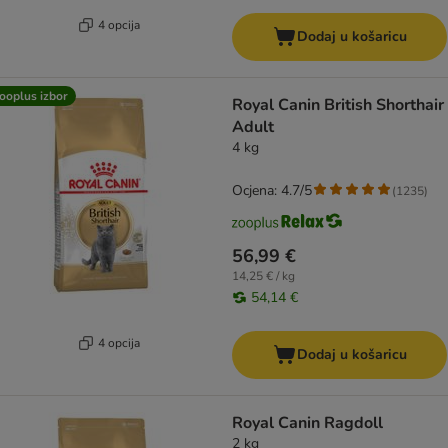
4 opcija
Dodaj u košaricu
ooplus izbor
Royal Canin British Shorthair
Adult
4 kg
Ocjena: 4.7/5
(
1235
)
56,99 €
14,25 € / kg
54,14 €
4 opcija
Dodaj u košaricu
Royal Canin Ragdoll
2 kg