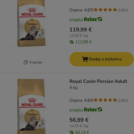
Ocjena: 4.8/5
(
1062
)
119,99 €
12,00 € / kg
113,99 €
Dodaj u košaricu
4 opcija
Royal Canin Persian Adult
4 kg
Ocjena: 4.8/5
(
1062
)
56,99 €
14,25 € / kg
54,14 €