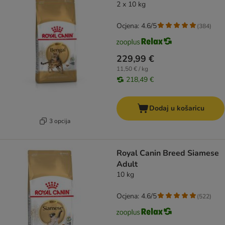
2 x 10 kg
Ocjena: 4.6/5
(
384
)
229,99 €
11,50 € / kg
218,49 €
Dodaj u košaricu
3 opcija
Royal Canin Breed Siamese
Adult
10 kg
Ocjena: 4.6/5
(
522
)