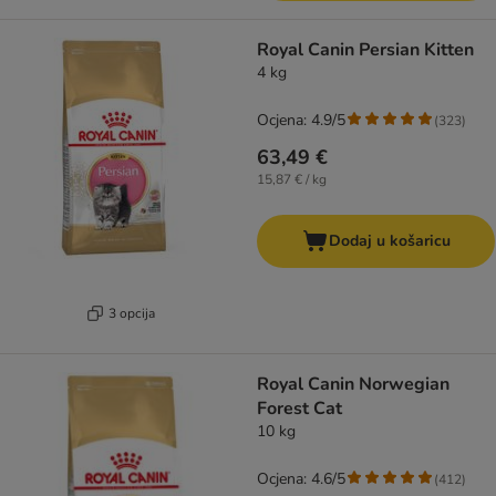
Royal Canin Persian Kitten
4 kg
Ocjena: 4.9/5
(
323
)
63,49 €
15,87 € / kg
Dodaj u košaricu
3 opcija
Royal Canin Norwegian
Forest Cat
10 kg
Ocjena: 4.6/5
(
412
)