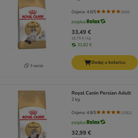
Ocjena: 4.6/5
(
500
)
33,49 €
16,75 € / kg
31,82 €
Dodaj u košaricu
3 opcija
Royal Canin Persian Adult
2 kg
Ocjena: 4.8/5
(
1062
)
32,99 €