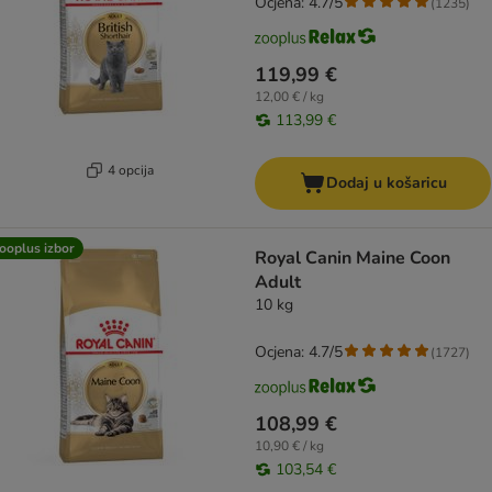
Ocjena: 4.7/5
(
1235
)
119,99 €
12,00 € / kg
113,99 €
4 opcija
Dodaj u košaricu
ooplus izbor
Royal Canin Maine Coon
Adult
10 kg
Ocjena: 4.7/5
(
1727
)
108,99 €
10,90 € / kg
103,54 €