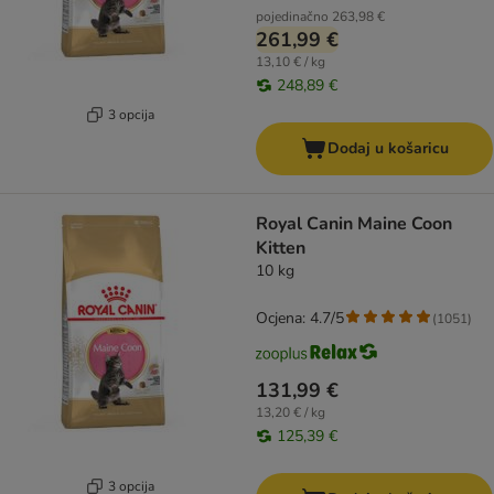
pojedinačno
263,98 €
261,99 €
13,10 € / kg
248,89 €
3 opcija
Dodaj u košaricu
Royal Canin Maine Coon
Kitten
10 kg
Ocjena: 4.7/5
(
1051
)
131,99 €
13,20 € / kg
125,39 €
3 opcija