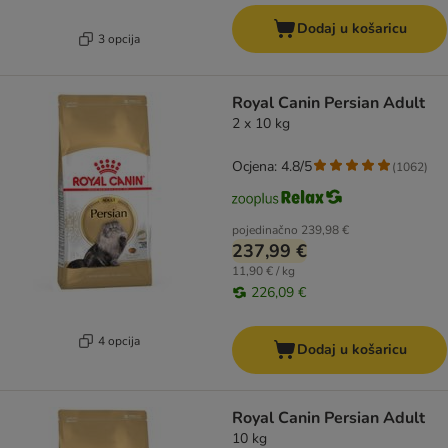
Dodaj u košaricu
3 opcija
Royal Canin Persian Adult
2 x 10 kg
Ocjena: 4.8/5
(
1062
)
pojedinačno
239,98 €
237,99 €
11,90 € / kg
226,09 €
4 opcija
Dodaj u košaricu
Royal Canin Persian Adult
10 kg