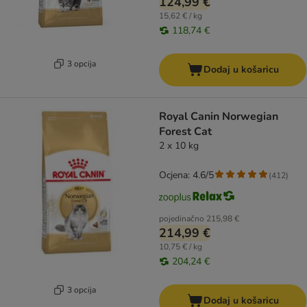
124,99 €
15,62 € / kg
118,74 €
3 opcija
Dodaj u košaricu
Royal Canin Norwegian
Forest Cat
2 x 10 kg
Ocjena: 4.6/5
(
412
)
pojedinačno
215,98 €
214,99 €
10,75 € / kg
204,24 €
3 opcija
Dodaj u košaricu