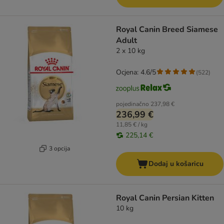
Royal Canin Breed Siamese
Adult
2 x 10 kg
Ocjena: 4.6/5
(
522
)
pojedinačno
237,98 €
236,99 €
11,85 € / kg
225,14 €
3 opcija
Dodaj u košaricu
Royal Canin Persian Kitten
10 kg