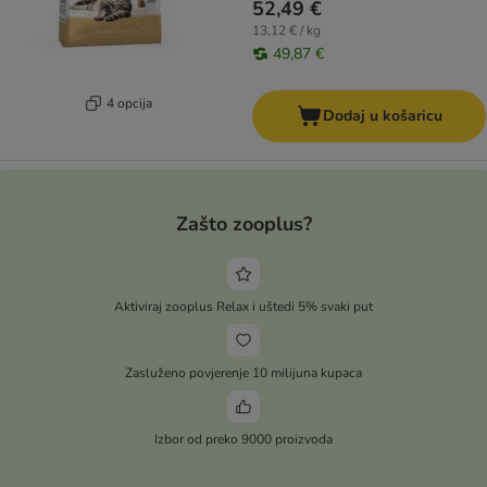
52,49 €
13,12 € / kg
49,87 €
4 opcija
Dodaj u košaricu
Zašto zooplus?
Aktiviraj zooplus Relax i uštedi 5% svaki put
Zasluženo povjerenje 10 milijuna kupaca
Izbor od preko 9000 proizvoda