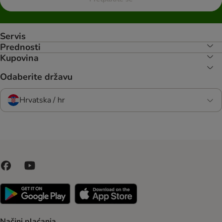
Servis
Prednosti
Kupovina
Odaberite državu
Hrvatska / hr
Načini plaćanja