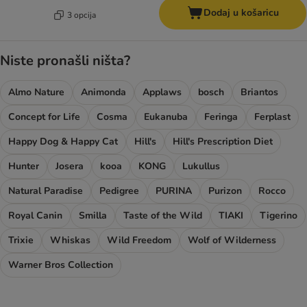
Dodaj u košaricu
3 opcija
Niste pronašli ništa?
Almo Nature
Animonda
Applaws
bosch
Briantos
Concept for Life
Cosma
Eukanuba
Feringa
Ferplast
Happy Dog & Happy Cat
Hill's
Hill's Prescription Diet
Hunter
Josera
kooa
KONG
Lukullus
Natural Paradise
Pedigree
PURINA
Purizon
Rocco
Royal Canin
Smilla
Taste of the Wild
TIAKI
Tigerino
Trixie
Whiskas
Wild Freedom
Wolf of Wilderness
Warner Bros Collection