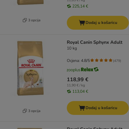
11,85 € / kg
225,14 €
3 opcija
Dodaj u košaricu
Royal Canin Sphynx Adult
10 kg
Ocjena: 4.8/5
(
479
)
118,99 €
11,90 € / kg
113,04 €
Dodaj u košaricu
3 opcija