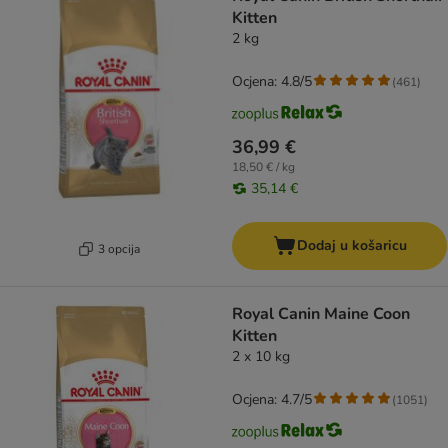
Kitten
2 kg
Ocjena: 4.8/5
(
461
)
36,99 €
18,50 € / kg
35,14 €
Dodaj u košaricu
3 opcija
Royal Canin Maine Coon
Kitten
2 x 10 kg
Ocjena: 4.7/5
(
1051
)