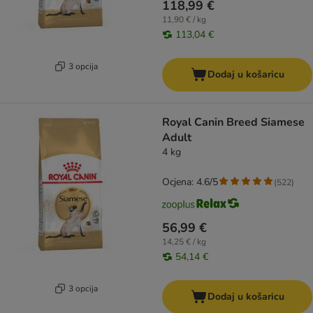
118,99 €
11,90 € / kg
113,04 €
3 opcija
Dodaj u košaricu
Royal Canin Breed Siamese
Adult
4 kg
Ocjena: 4.6/5
(
522
)
56,99 €
14,25 € / kg
54,14 €
3 opcija
Dodaj u košaricu