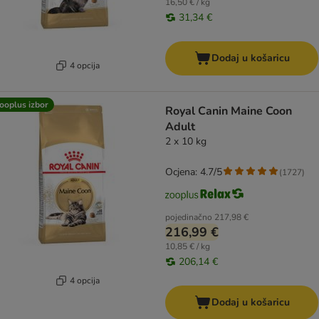
16,50 € / kg
31,34 €
Dodaj u košaricu
4 opcija
ooplus izbor
Royal Canin Maine Coon
Adult
2 x 10 kg
Ocjena: 4.7/5
(
1727
)
pojedinačno
217,98 €
216,99 €
10,85 € / kg
206,14 €
4 opcija
Dodaj u košaricu