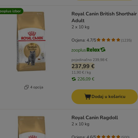
ooplus izbor
Royal Canin British Shorthair
Adult
2 x 10 kg
Ocjena: 4.7/5
(
1235
)
pojedinačno
239,98 €
237,99 €
11,90 € / kg
226,09 €
4 opcija
Dodaj u košaricu
Royal Canin Ragdoll
2 x 10 kg
Ocjena: 4.6/5
(
500
)