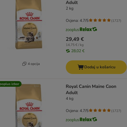
Adult
2 kg
Ocjena: 4.7/5
(
1727
)
29,49 €
14,75 € / kg
28,02 €
4 opcija
Dodaj u košaricu
ooplus izbor
Royal Canin Maine Coon
Adult
4 kg
Ocjena: 4.7/5
(
1727
)