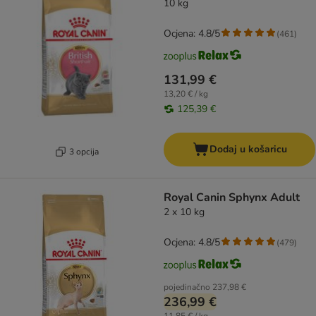
10 kg
Ocjena: 4.8/5
(
461
)
131,99 €
13,20 € / kg
125,39 €
Dodaj u košaricu
3 opcija
Royal Canin Sphynx Adult
2 x 10 kg
Ocjena: 4.8/5
(
479
)
pojedinačno
237,98 €
236,99 €