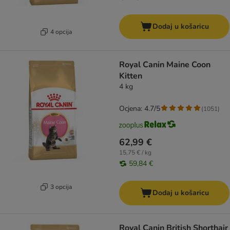
Dodaj u košaricu
4 opcija
Royal Canin Maine Coon
Kitten
4 kg
Ocjena: 4.7/5
(
1051
)
62,99 €
15,75 € / kg
59,84 €
3 opcija
Dodaj u košaricu
Royal Canin British Shorthair