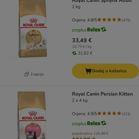
Royal Canin Sphynx Adult
2 kg
Ocjena: 4.8/5
(
479
)
33,49 €
16,75 € / kg
31,82 €
Dodaj u košaricu
3 opcija
Royal Canin Persian Kitten
2 x 4 kg
Ocjena: 4.9/5
(
323
)
pojedinačno
126,98 €