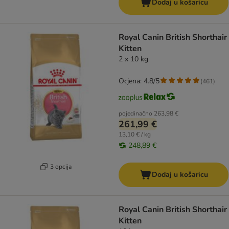
Dodaj u košaricu
Royal Canin British Shorthair
Kitten
2 x 10 kg
Ocjena: 4.8/5
(
461
)
pojedinačno
263,98 €
261,99 €
13,10 € / kg
248,89 €
3 opcija
Dodaj u košaricu
Royal Canin British Shorthair
Kitten