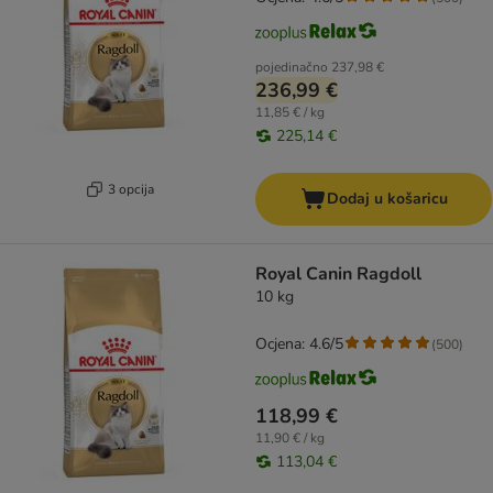
pojedinačno
237,98 €
236,99 €
11,85 € / kg
225,14 €
3 opcija
Dodaj u košaricu
Royal Canin Ragdoll
10 kg
Ocjena: 4.6/5
(
500
)
118,99 €
11,90 € / kg
113,04 €