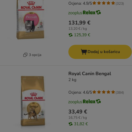
Ocjena: 4.9/5
(
323
)
131,99 €
13,20 € / kg
125,39 €
Dodaj u košaricu
3 opcija
Royal Canin Bengal
2 kg
Ocjena: 4.6/5
(
384
)
33,49 €
16,75 € / kg
31,82 €