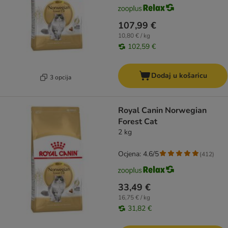
107,99 €
10,80 € / kg
102,59 €
Dodaj u košaricu
3 opcija
Royal Canin Norwegian
Forest Cat
2 kg
Ocjena: 4.6/5
(
412
)
33,49 €
16,75 € / kg
31,82 €