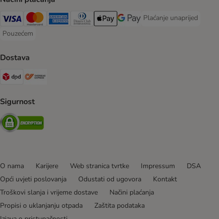
Plaćanje unaprijed
Plaćanje unaprijed Paym
Visa Payment Method
MasterCard Payment Method
American Express Payment Method
Diners Club Payment Method
Payment Method
Google pay Payment Method
Pouzećem
Pouzećem Payment Method
Dostava
DPD Shipping Method
Overseas Shipping Method
Sigurnost
Security
O nama
Karijere
Web stranica tvrtke
Impressum
DSA
Opći uvjeti poslovanja
Odustati od ugovora
Kontakt
Troškovi slanja i vrijeme dostave
Načini plaćanja
Propisi o uklanjanju otpada
Zaštita podataka
Izjava o pristupačnosti