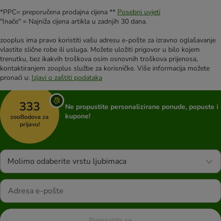
*PPC= preporučena prodajna cijena **
Posebni uvjeti
"Inače" = Najniža cijena artikla u zadnjih 30 dana.
zooplus ima pravo koristiti vašu adresu e-pošte za izravno oglašavanje
vlastite slične robe ili usluga. Možete uložiti prigovor u bilo kojem
trenutku, bez ikakvih troškova osim osnovnih troškova prijenosa,
kontaktiranjem zooplus službe za korisničke. Više informacija možete
pronaći u:
Izjavi o zaštiti podataka
333
Ne propustite personalizirane ponude, popuste i
kupone!
zooBodova za
prijavu!
Molimo odaberite vrstu ljubimaca
Pretplatite se