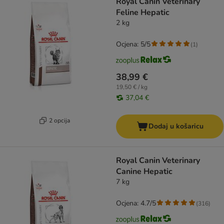
Royal Canin Veterinary
Feline Hepatic
2 kg
Ocjena: 5/5
(
1
)
38,99 €
19,50 € / kg
37,04 €
2 opcija
Dodaj u košaricu
Royal Canin Veterinary
Canine Hepatic
7 kg
Ocjena: 4.7/5
(
316
)