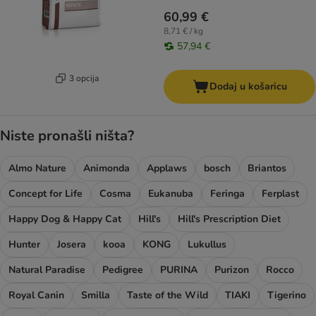
60,99 €
8,71 € / kg
57,94 €
3 opcija
Dodaj u košaricu
Niste pronašli ništa?
Almo Nature
Animonda
Applaws
bosch
Briantos
Concept for Life
Cosma
Eukanuba
Feringa
Ferplast
Happy Dog & Happy Cat
Hill's
Hill's Prescription Diet
Hunter
Josera
kooa
KONG
Lukullus
Natural Paradise
Pedigree
PURINA
Purizon
Rocco
Royal Canin
Smilla
Taste of the Wild
TIAKI
Tigerino