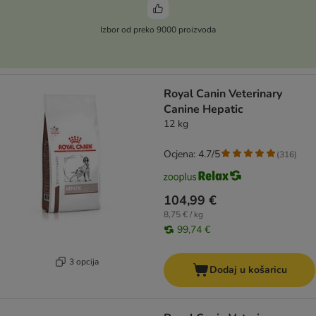
Izbor od preko 9000 proizvoda
Royal Canin Veterinary
Canine Hepatic
12 kg
Ocjena: 4.7/5
(
316
)
104,99 €
8,75 € / kg
99,74 €
3 opcija
Dodaj u košaricu