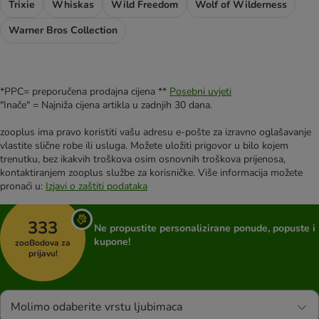
Trixie
Whiskas
Wild Freedom
Wolf of Wilderness
Warner Bros Collection
*PPC= preporučena prodajna cijena **
Posebni uvjeti
"Inače" = Najniža cijena artikla u zadnjih 30 dana.
zooplus ima pravo koristiti vašu adresu e-pošte za izravno oglašavanje
vlastite slične robe ili usluga. Možete uložiti prigovor u bilo kojem
trenutku, bez ikakvih troškova osim osnovnih troškova prijenosa,
kontaktiranjem zooplus službe za korisničke. Više informacija možete
pronaći u:
Izjavi o zaštiti podataka
333
Ne propustite personalizirane ponude, popuste i
kupone!
zooBodova za
prijavu!
Molimo odaberite vrstu ljubimaca