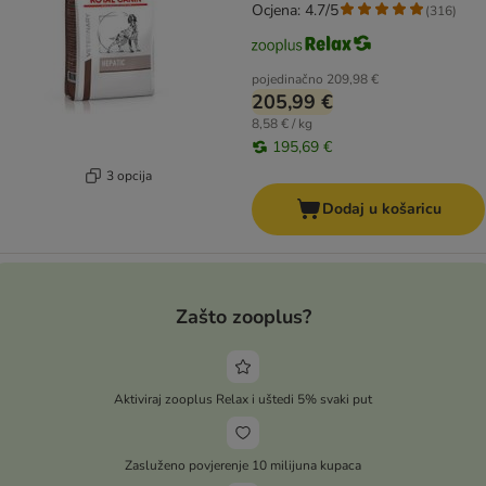
Ocjena: 4.7/5
(
316
)
pojedinačno
209,98 €
205,99 €
8,58 € / kg
195,69 €
3 opcija
Dodaj u košaricu
Zašto zooplus?
Aktiviraj zooplus Relax i uštedi 5% svaki put
Zasluženo povjerenje 10 milijuna kupaca