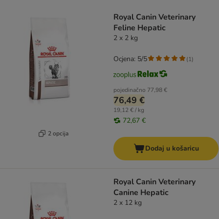
artikli proizvoda su promijenjeni
Royal Canin Veterinary
Feline Hepatic
2 x 2 kg
Ocjena: 5/5
(
1
)
pojedinačno
77,98 €
76,49 €
19,12 € / kg
72,67 €
2 opcija
Dodaj u košaricu
Royal Canin Veterinary
Canine Hepatic
2 x 12 kg