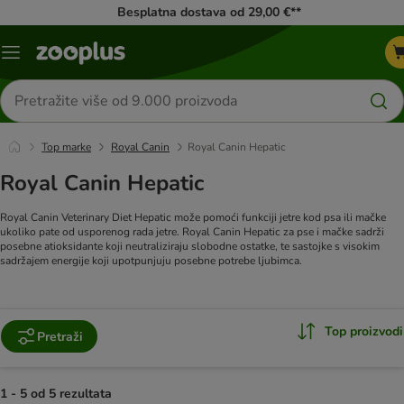
Besplatna dostava od 29,00 €**
Izbornik
Traži
proizvode
Top marke
Royal Canin
Royal Canin Hepatic
Royal Canin Hepatic
Royal Canin Veterinary Diet Hepatic može pomoći funkciji jetre kod psa ili mačke
ukoliko pate od usporenog rada jetre. Royal Canin Hepatic za pse i mačke sadrži
posebne atioksidante koji neutraliziraju slobodne ostatke, te sastojke s visokim
sadržajem energije koji upotpunjuju posebne potrebe ljubimca.
Top proizvodi
Pretraži
1 - 5 od 5 rezultata