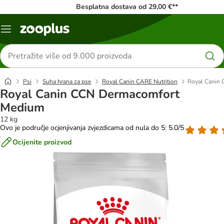
Besplatna dostava od 29,00 €**
Izbornik
Traži
proizvode
Psi
Suha hrana za pse
Royal Canin CARE Nutrition
Royal Canin
Royal Canin CCN Dermacomfort
Medium
12 kg
Ovo je područje ocjenjivanja zvjezdicama od nula do 5: 5.0/5
Ocijenite proizvod