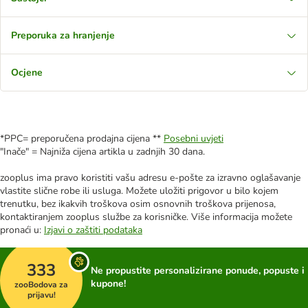
Preporuka za hranjenje
Ocjene
*PPC= preporučena prodajna cijena **
Posebni uvjeti
"Inače" = Najniža cijena artikla u zadnjih 30 dana.
zooplus ima pravo koristiti vašu adresu e-pošte za izravno oglašavanje
vlastite slične robe ili usluga. Možete uložiti prigovor u bilo kojem
trenutku, bez ikakvih troškova osim osnovnih troškova prijenosa,
kontaktiranjem zooplus službe za korisničke. Više informacija možete
pronaći u:
Izjavi o zaštiti podataka
333
Ne propustite personalizirane ponude, popuste i
kupone!
zooBodova za
prijavu!