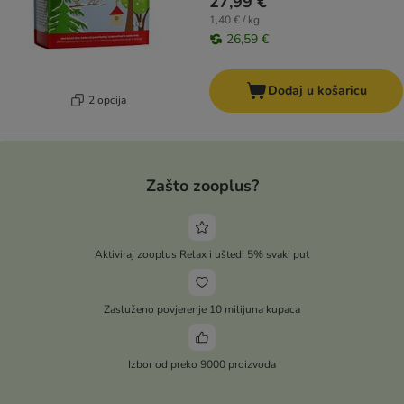
27,99 €
1,40 € / kg
26,59 €
Dodaj u košaricu
2 opcija
Zašto zooplus?
Aktiviraj zooplus Relax i uštedi 5% svaki put
Zasluženo povjerenje 10 milijuna kupaca
Izbor od preko 9000 proizvoda