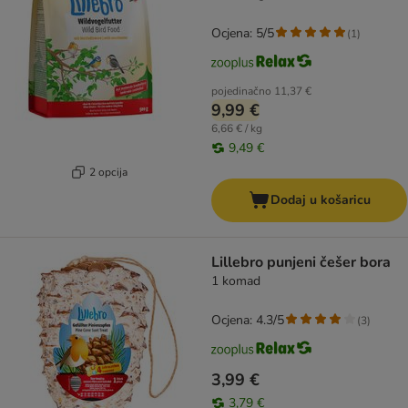
Ocjena: 5/5
(
1
)
pojedinačno
11,37 €
9,99 €
6,66 € / kg
9,49 €
2 opcija
Dodaj u košaricu
Lillebro punjeni češer bora
1 komad
Ocjena: 4.3/5
(
3
)
3,99 €
3,79 €