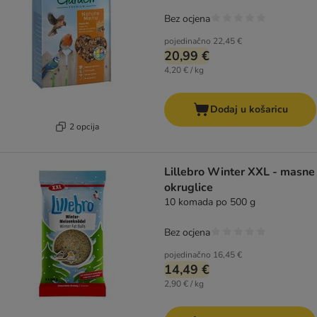
Bez ocjena
pojedinačno
22,45 €
20,99 €
4,20 € / kg
Dodaj u košaricu
2 opcija
Lillebro Winter XXL - masne
okruglice
10 komada po 500 g
Bez ocjena
pojedinačno
16,45 €
14,49 €
2,90 € / kg