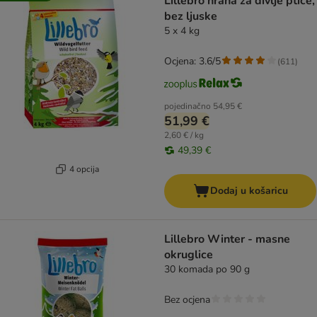
Lillebro hrana za divlje ptice,
bez ljuske
5 x 4 kg
Ocjena: 3.6/5
(
611
)
pojedinačno
54,95 €
51,99 €
2,60 € / kg
49,39 €
4 opcija
Dodaj u košaricu
Lillebro Winter - masne
okruglice
30 komada po 90 g
Bez ocjena