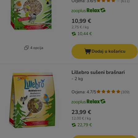
Ocjena: 3.6/5
(
611
)
10,99 €
2,75 € / kg
10,44 €
4 opcija
Dodaj u košaricu
Lillebro sušeni brašnari
- 2 kg
Ocjena: 4.7/5
(
309
)
23,99 €
12,00 € / kg
22,79 €