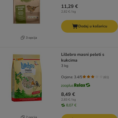
11,29 €
2,82 € / kg
Dodaj u košaricu
3 opcija
Lillebro masni peleti s
kukcima
3 kg
Ocjena: 3.4/5
(
61
)
8,49 €
2,83 € / kg
8,07 €
2 opcija