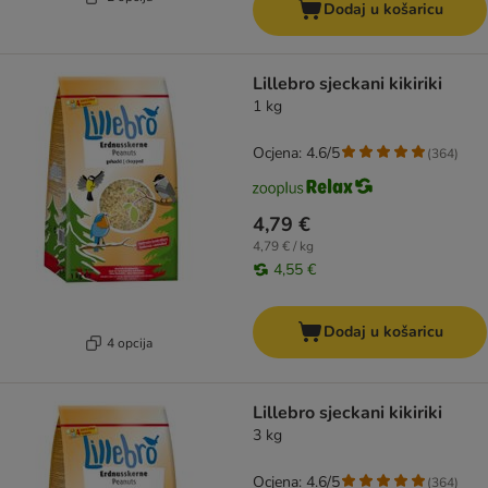
Dodaj u košaricu
Lillebro sjeckani kikiriki
1 kg
Ocjena: 4.6/5
(
364
)
4,79 €
4,79 € / kg
4,55 €
Dodaj u košaricu
4 opcija
Lillebro sjeckani kikiriki
3 kg
Ocjena: 4.6/5
(
364
)