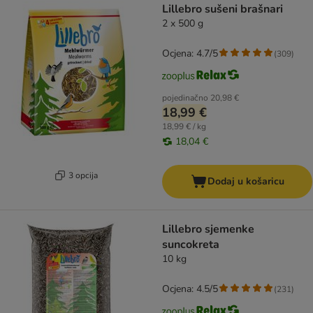
Lillebro sušeni brašnari
2 x 500 g
Ocjena: 4.7/5
(
309
)
pojedinačno
20,98 €
18,99 €
18,99 € / kg
18,04 €
3 opcija
Dodaj u košaricu
Lillebro sjemenke
suncokreta
10 kg
Ocjena: 4.5/5
(
231
)