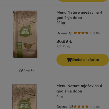
Menu Nature mješavina 4
godišnja doba
20 kg
Ocjena: 4/5
(
240
)
36,99 €
1,85 € / kg
Dodaj u košaricu
3 opcija
Menu Nature mješavina 4
godišnja doba
4 kg
Ocjena: 4/5
(
240
)