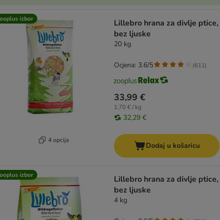
ooplus izbor
Lillebro hrana za divlje ptice,
bez ljuske
20 kg
Ocjena: 3.6/5
(
611
)
33,99 €
1,70 € / kg
32,29 €
4 opcija
Dodaj u košaricu
ooplus izbor
Lillebro hrana za divlje ptice,
bez ljuske
4 kg