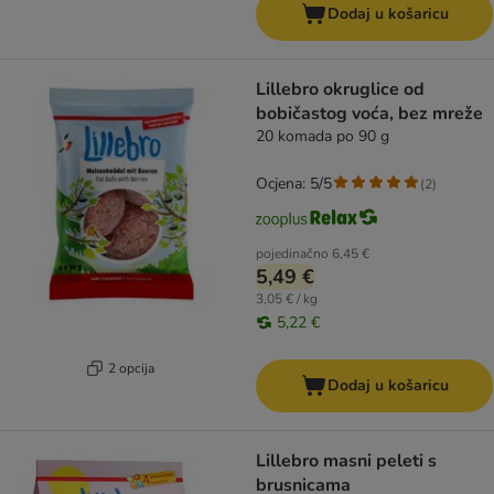
Dodaj u košaricu
Lillebro okruglice od
bobičastog voća, bez mreže
20 komada po 90 g
Ocjena: 5/5
(
2
)
pojedinačno
6,45 €
5,49 €
3,05 € / kg
5,22 €
2 opcija
Dodaj u košaricu
Lillebro masni peleti s
brusnicama