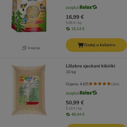
16,99 €
5,66 € / kg
16,14 €
Dodaj u košaricu
4 opcija
Lillebro sjeckani kikiriki
10 kg
Ocjena: 4.6/5
(
364
)
50,99 €
5,10 € / kg
48,44 €