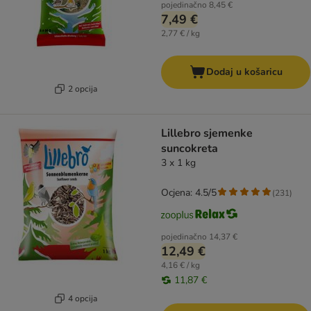
pojedinačno
8,45 €
7,49 €
2,77 € / kg
Dodaj u košaricu
2 opcija
Lillebro sjemenke
suncokreta
3 x 1 kg
Ocjena: 4.5/5
(
231
)
pojedinačno
14,37 €
12,49 €
4,16 € / kg
11,87 €
4 opcija