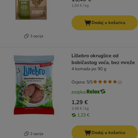
1,94 € / kg
Dodaj u košaricu
3 opcija
Lillebro okruglice od
bobičastog voća, bez mreže
4 komada po 90 g
Ocjena: 5/5
(
2
)
1,29 €
3,58 € / kg
1,23 €
Dodaj u košaricu
2 opcija