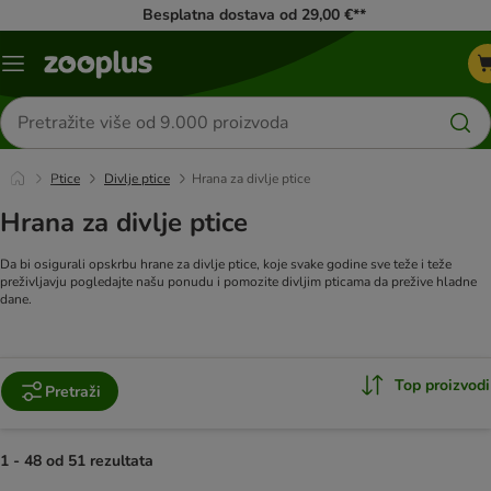
Besplatna dostava od 29,00 €**
Izbornik
Traži
proizvode
Ptice
Divlje ptice
Hrana za divlje ptice
Hrana za divlje ptice
Da bi osigurali opskrbu hrane za divlje ptice, koje svake godine sve teže i teže
preživljavju pogledajte našu ponudu i pomozite divljim pticama da prežive hladne
dane.
Top proizvodi
Pretraži
1 - 48 od 51 rezultata