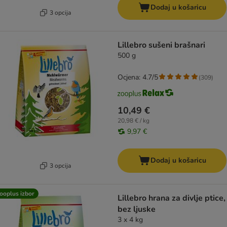
Dodaj u košaricu
3 opcija
Lillebro sušeni brašnari
500 g
Ocjena: 4.7/5
(
309
)
10,49 €
20,98 € / kg
9,97 €
Dodaj u košaricu
3 opcija
ooplus izbor
Lillebro hrana za divlje ptice,
bez ljuske
3 x 4 kg