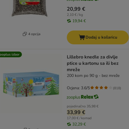
20,99 €
2,10 € / kg
19,94 €
4 opcija
Dodaj u košaricu
ooplus izbor
Lillebro knedle za divlje
ptice u kartonu sa ili bez
mreže
200 kom po 90 g - bez mreže
Ocjena: 3.6/5
(
818
)
pojedinačno
35,98 €
33,99 €
17,00 € / komad
32,29 €