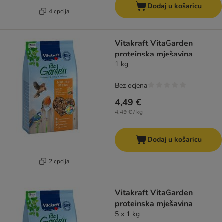
Dodaj u košaricu
4 opcija
Vitakraft VitaGarden
proteinska mješavina
1 kg
Bez ocjena
4,49 €
4,49 € / kg
Dodaj u košaricu
2 opcija
Vitakraft VitaGarden
proteinska mješavina
5 x 1 kg