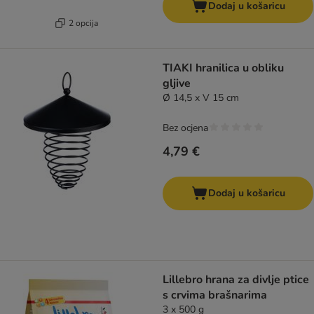
Dodaj u košaricu
2 opcija
TIAKI hranilica u obliku
gljive
Ø 14,5 x V 15 cm
Bez ocjena
4,79 €
Dodaj u košaricu
Lillebro hrana za divlje ptice
s crvima brašnarima
3 x 500 g