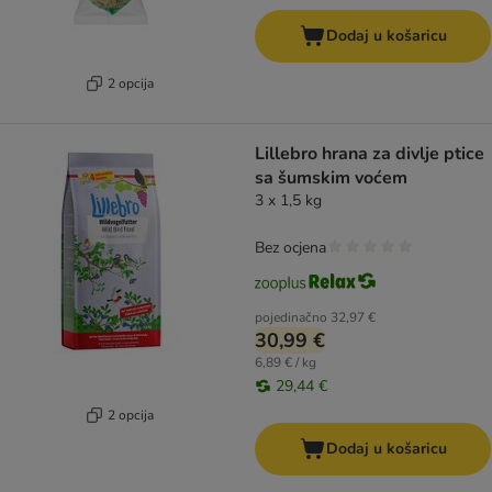
Dodaj u košaricu
2 opcija
Lillebro hrana za divlje ptice
sa šumskim voćem
3 x 1,5 kg
Bez ocjena
pojedinačno
32,97 €
30,99 €
6,89 € / kg
29,44 €
2 opcija
Dodaj u košaricu