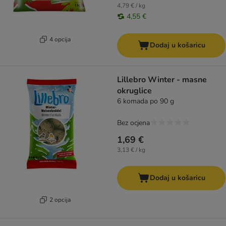
4,79 € / kg
4,55 €
4 opcija
Dodaj u košaricu
Lillebro Winter - masne
okruglice
6 komada po 90 g
Bez ocjena
1,69 €
3,13 € / kg
Dodaj u košaricu
2 opcija