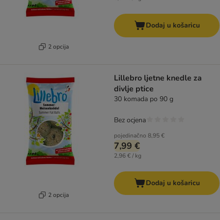
Dodaj u košaricu
2 opcija
Lillebro ljetne knedle za
divlje ptice
30 komada po 90 g
Bez ocjena
pojedinačno
8,95 €
7,99 €
2,96 € / kg
Dodaj u košaricu
2 opcija