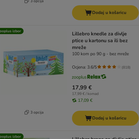
3 opcija
Dodaj u košaricu
ooplus izbor
Lillebro knedle za divlje
ptice u kartonu sa ili bez
mreže
100 kom po 90 g - bez mreže
Ocjena: 3.6/5
(
818
)
17,99 €
17,99 € / komad
17,09 €
3 opcija
Dodaj u košaricu
ooplus izbor