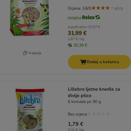
Ocjena: 3.6/5
(
611
)
pojedinačno
32,97 €
31,99 €
2,67 € / kg
30,39 €
4 opcija
Dodaj u košaricu
Lillebro ljetne knedle za
divlje ptice
6 komada po 90 g
Bez ocjena
1,79 €
3,31 € / kg