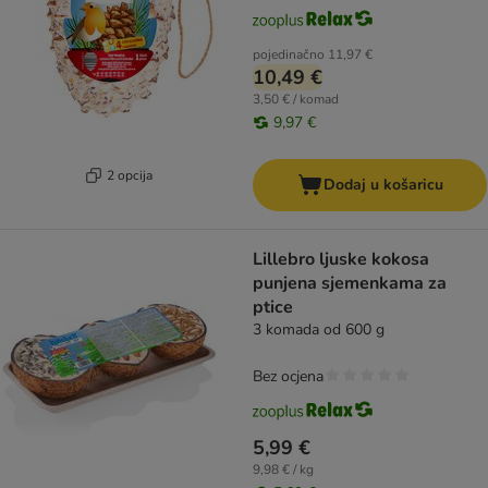
pojedinačno
11,97 €
10,49 €
3,50 € / komad
9,97 €
2 opcija
Dodaj u košaricu
Lillebro ljuske kokosa
punjena sjemenkama za
ptice
3 komada od 600 g
Bez ocjena
5,99 €
9,98 € / kg