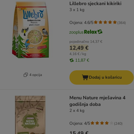
Lillebro sjeckani kikiriki
3 x 1 kg
Ocjena: 4.6/5
(
364
)
pojedinačno
14,37 €
12,49 €
4,16 € / kg
11,87 €
4 opcija
Dodaj u košaricu
Menu Nature mješavina 4
godišnja doba
2 x 4 kg
Ocjena: 4/5
(
240
)
15,49 €