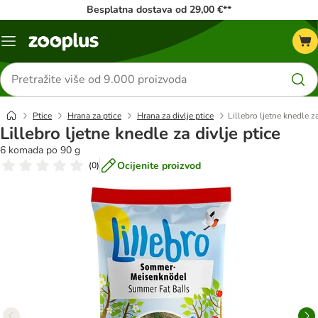
Besplatna dostava od 29,00 €**
Izbornik
Traži
proizvode
Ptice
Hrana za ptice
Hrana za divlje ptice
Lillebro ljetne knedle za
Lillebro ljetne knedle za divlje ptice
6 komada po 90 g
Ocijenite proizvod
(
0
)