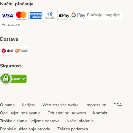
Načini plaćanja
Plaćanje unaprijed
Plaćanje unaprijed Paym
Visa Payment Method
MasterCard Payment Method
American Express Payment Method
Diners Club Payment Method
Payment Method
Google pay Payment Method
Pouzećem
Pouzećem Payment Method
Dostava
DPD Shipping Method
Overseas Shipping Method
Sigurnost
Security
O nama
Karijere
Web stranica tvrtke
Impressum
DSA
Opći uvjeti poslovanja
Odustati od ugovora
Kontakt
Troškovi slanja i vrijeme dostave
Načini plaćanja
Propisi o uklanjanju otpada
Zaštita podataka