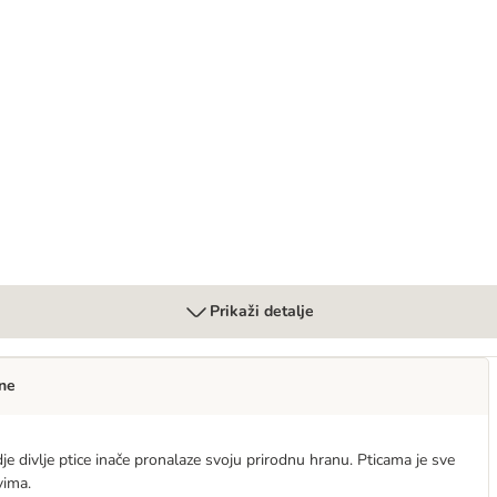
rtonu sa ili bez mreže
Prikaži detalje
ne
dje divlje ptice inače pronalaze svoju prirodnu hranu. Pticama je sve
vima.