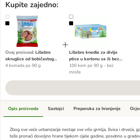
Kupite zajedno:
Lillebro okruglice od bobičastog voća, bez mreže
Lillebro knedle za divlje ptice u ka
Ovaj proizvod
:
Lillebro
Lillebro knedle za divlje
okruglice od bobičastog
ptice u kartonu sa ili bez
voća, bez mreže
4 komada po 90 g
mreže
100 kom po 90 g - bez
mreže
Opis proizvoda
Sastojci
Preporuka za hranjenje
Ocje
Zbog sve veće urbanizacije nestaje sve više grmlja, živica i drveća, g
teže pronaći dovoljno hrane tijekom cijele godine, posebno u grado