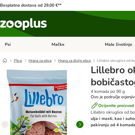
Besplatna dostava od 29,00 €**
Psi
Mačke
Male životinje
Pregled kategorija: Psi
Pregled kategorija
Ptice
Hrana za ptice
Hrana za divlje ptice
Lillebro okruglice od b
Lillebro o
bobičasto
4 komada po 90 g
Ovo je područje ocjenji
Ocijenite proizvod
Lillebro okruglice od b
ulja i masti, kao i suh
pakiranju od 4 komada