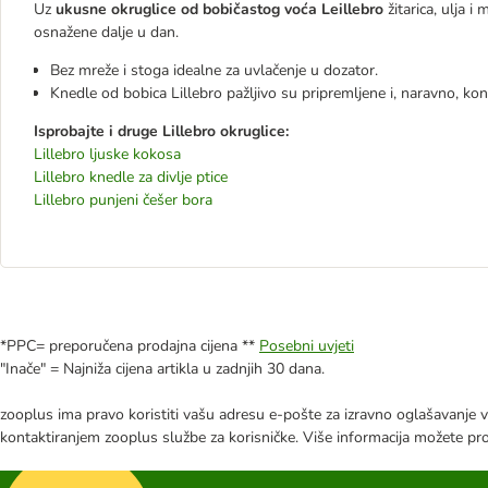
Uz
ukusne okruglice od bobičastog voća Leillebro
žitarica, ulja 
osnažene dalje u dan.
Bez mreže i stoga idealne za uvlačenje u dozator.
Knedle od bobica Lillebro pažljivo su pripremljene i, naravno, ko
Isprobajte i druge Lillebro okruglice:
Lillebro ljuske kokosa
Lillebro knedle za divlje ptice
Lillebro punjeni češer bora
*PPC= preporučena prodajna cijena **
Posebni uvjeti
"Inače" = Najniža cijena artikla u zadnjih 30 dana.
zooplus ima pravo koristiti vašu adresu e-pošte za izravno oglašavanje vl
kontaktiranjem zooplus službe za korisničke. Više informacija možete pr