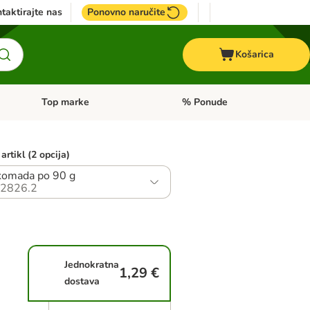
taktirajte nas
Ponovno naručite
Košarica
Top marke
% Ponude
Pregled kategorija: + VET hrana
Pregled kategorija: Top marke
artikl (2 opcija)
komada po 90 g
2826.2
Jednokratna
1,29 €
dostava