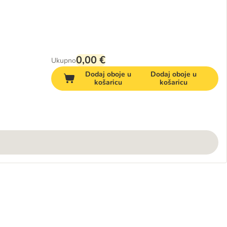
0,00 €
Ukupno
Dodaj oboje u
Dodaj oboje u
košaricu
košaricu