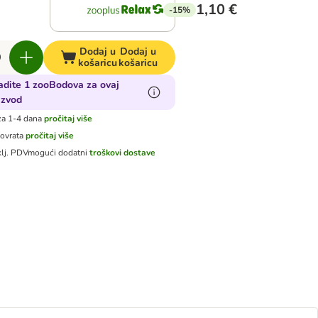
1,10 €
-15%
Dodaj u
Dodaj u
košaricu
košaricu
adite 1 zooBodova za ovaj
izvod
za 1-4 dana
pročitaj više
povrata
pročitaj više
klj. PDV
mogući dodatni
troškovi dostave