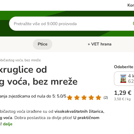
Kon
Traži
proizvode
Ptice
+ VET hrana
: Mačke
Pregled kategorija: Male životinje
Pregled kategorija: Ptice
običastog voća, bez mreže
kruglice od
Odaberite 
4 
g voća, bez mreže
62
1,29 €
vanja zvjezdicama od nula do 5: 5.0/5
(
2
)
3,58 € / kg
običastog voća izrađene su od
visokokvalitetnih žitarica,
og voća
. Dobra poslastica za divlje ptice!
U praktičnom
!
dalje