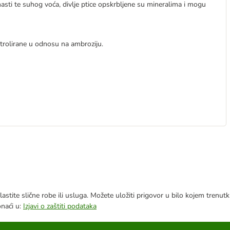
i masti te suhog voća, divlje ptice opskrbljene su mineralima i mogu
ntrolirane u odnosu na ambroziju.
astite slične robe ili usluga. Možete uložiti prigovor u bilo kojem trenu
onaći u:
Izjavi o zaštiti podataka