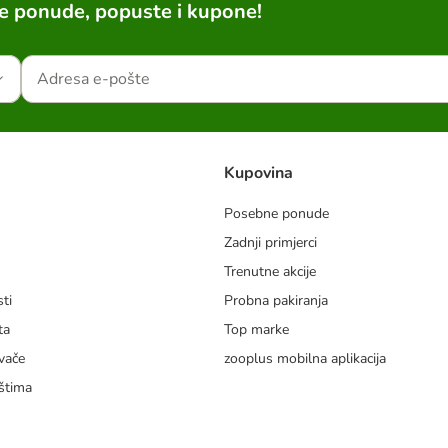
ne ponude, popuste i kupone!
Kupovina
Posebne ponude
Zadnji primjerci
m
Trenutne akcije
ti
Probna pakiranja
ta
Top marke
vače
zooplus mobilna aplikacija
štima