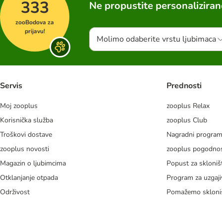
333
Ne propustite personalizira
zooBodova za
prijavu!
Molimo odaberite vrstu ljubimaca
Servis
Prednosti
Moj zooplus
zooplus Relax
Korisnička služba
zooplus Club
Troškovi dostave
Nagradni progra
zooplus novosti
zooplus pogodnos
Magazin o ljubimcima
Popust za skloniš
Otklanjanje otpada
Program za uzgaji
Održivost
Pomažemo skloni