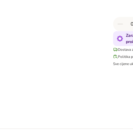
Zar
pro
Dostava 
Politika 
Sve cijene u