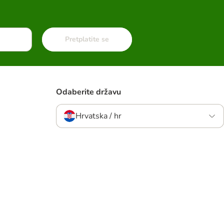
Pretplatite se
Odaberite državu
Hrvatska / hr