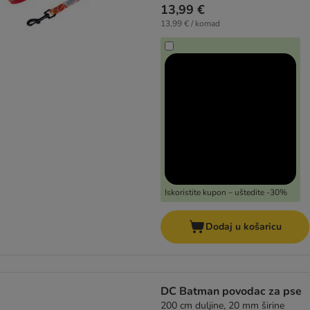
13,99 €
13,99 € / komad
Iskoristite kupon – uštedite -30%
Dodaj u košaricu
DC Batman povodac za pse
200 cm duljine, 20 mm širine