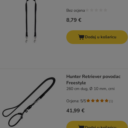
Bez ocjena
8,79 €
Dodaj u košaricu
Hunter Retriever povodac
Freestyle
260 cm dug, Ø 10 mm, crni
Ocjena: 5/5
(
1
)
41,99 €
Dodaj u košaricu