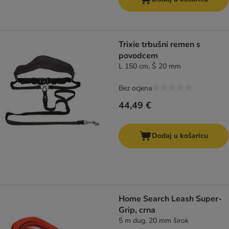
Trixie trbušni remen s
povodcem
L 150 cm, Š 20 mm
Bez ocjena
44,49 €
Dodaj u košaricu
Home Search Leash Super-
Grip, crna
5 m dug, 20 mm širok