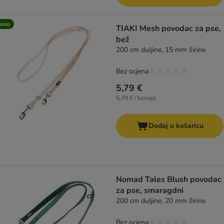
ovo
TIAKI Mesh povodac za pse,
bež
200 cm duljine, 15 mm širine
Bez ocjena
5,79 €
5,79 € / komad
Dodaj u košaricu
Nomad Tales Blush povodac
za pse, smaragdni
200 cm duljine, 20 mm širine
Bez ocjena