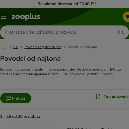
Besplatna dostava od 29,00 €**
Izbornik
Traži
proizvode
Psi
Povodci i ogrlice za pse
Povodci od najlona
Povodci od najlona
Sa psećim povodcem izrađenim od najlona uvijek ste dobro opremljeni. Bilo za
sport ili svakodnevnu uporabu za šetnju. Ovi povodci su praktični i snažni.
Top proizvodi
Pretraži
1 - 26 od 26 rezultata
artikli proizvoda su promijenjeni