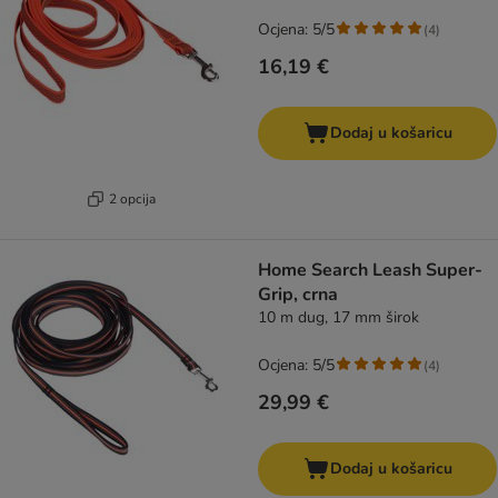
Ocjena: 5/5
(
4
)
16,19 €
Dodaj u košaricu
2 opcija
Home Search Leash Super-
Grip, crna
10 m dug, 17 mm širok
Ocjena: 5/5
(
4
)
29,99 €
Dodaj u košaricu