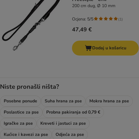
200 cm dug, Ø 10 mm
Ocjena: 5/5
(
1
)
47,49 €
Dodaj u košaricu
Niste pronašli ništa?
Posebne ponude
Suha hrana za pse
Mokra hrana za pse
Poslastice za pse
Probna pakiranja od 0,79 €
Igračke za pse
Kreveti i jastuci za pse
Kućice i kavezi za pse
Odjeća za pse