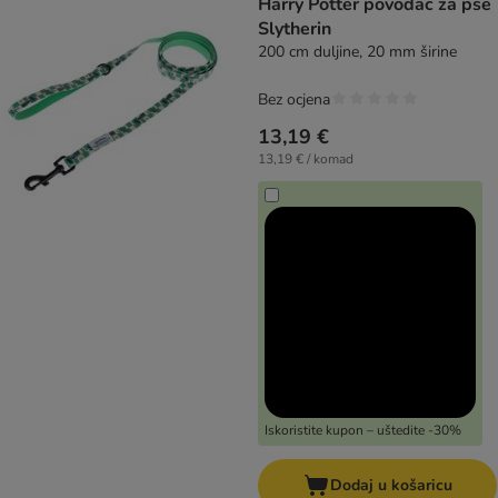
Harry Potter povodac za pse
Slytherin
200 cm duljine, 20 mm širine
Bez ocjena
13,19 €
13,19 € / komad
Iskoristite kupon – uštedite -30%
Dodaj u košaricu