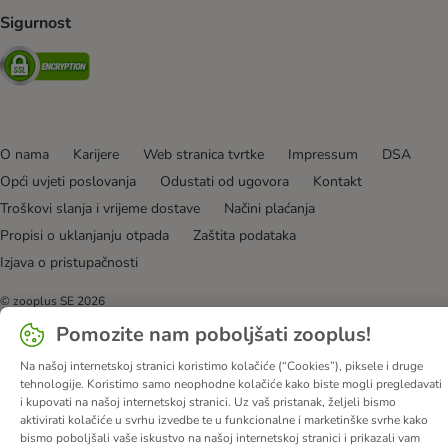
Sigurnost
Security
O nama
Karijere
Web stranica tvrtke
Impressum
DSA
Opći uvjeti poslovanja
Odustati od ugovora
Kontakt
Troškovi slanja i vrijeme dostave
Načini plaćanja
Propisi o uklanjanju otpada
Zaštita podataka
Izjava o pristupačnosti
© zooplus SE
2026
Pomozite nam poboljšati zooplus!
Na našoj internetskoj stranici koristimo kolačiće (“Cookies”), piksele i druge
tehnologije. Koristimo samo neophodne kolačiće kako biste mogli pregledavati
i kupovati na našoj internetskoj stranici. Uz vaš pristanak, željeli bismo
aktivirati kolačiće u svrhu izvedbe te u funkcionalne i marketinške svrhe kako
bismo poboljšali vaše iskustvo na našoj internetskoj stranici i prikazali vam