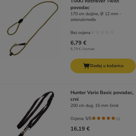
TIAKI Retriever Twist
povodac
170 cm duljine, Ø 12 mm -
zelena/smeđa
Bez ocjena
6,79 €
6,79 € / komad
Dodaj u košaricu
Hunter Vario Basic povodac,
crni
200 cm dug, 15 mm širok
Ocjena: 5/5
(
1
)
16,19 €