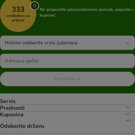
333
Ne propustite personalizirane ponude, popuste i
kupone!
zooBodova za
prijavu!
Molimo odaberite vrstu ljubimaca
Pretplatite se
Servis
Prednosti
Kupovina
Odaberite državu