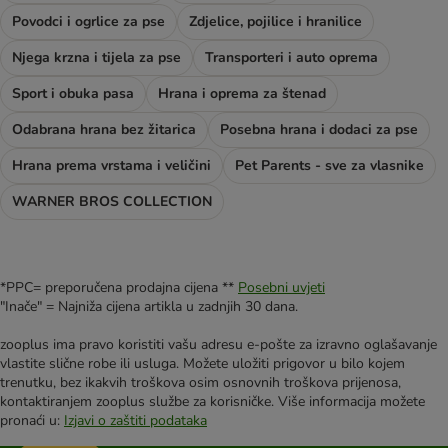
Povodci i ogrlice za pse
Zdjelice, pojilice i hranilice
Njega krzna i tijela za pse
Transporteri i auto oprema
Sport i obuka pasa
Hrana i oprema za štenad
Odabrana hrana bez žitarica
Posebna hrana i dodaci za pse
Hrana prema vrstama i veličini
Pet Parents - sve za vlasnike
WARNER BROS COLLECTION
*PPC= preporučena prodajna cijena **
Posebni uvjeti
"Inače" = Najniža cijena artikla u zadnjih 30 dana.
zooplus ima pravo koristiti vašu adresu e-pošte za izravno oglašavanje
vlastite slične robe ili usluga. Možete uložiti prigovor u bilo kojem
trenutku, bez ikakvih troškova osim osnovnih troškova prijenosa,
kontaktiranjem zooplus službe za korisničke. Više informacija možete
pronaći u:
Izjavi o zaštiti podataka