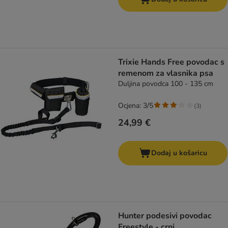
Trixie Hands Free povodac s
remenom za vlasnika psa
Duljina povodca 100 - 135 cm
Ocjena: 3/5
(
3
)
24,99 €
Dodaj u košaricu
Hunter podesivi povodac
Freestyle - crni