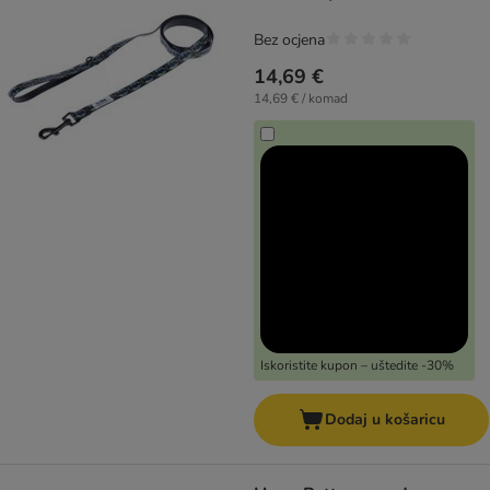
Bez ocjena
14,69 €
14,69 € / komad
Iskoristite kupon – uštedite -30%
Dodaj u košaricu