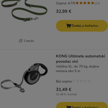
Ocjena: 4.7/5
(
17
)
32,99 €
Dodaj u košaricu
2 opcija
KONG Ultimate automatski
povodac sivi
Veličina XL: do 70 kg, duljina
remena oko 5 m
Bez ocjena
31,49 €
31,49 € / komad
Dodaj u košaricu