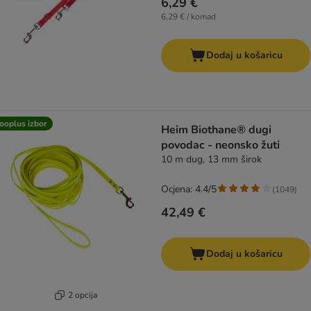
6,29 €
6,29 € / komad
Dodaj u košaricu
ooplus izbor
Heim Biothane® dugi
povodac - neonsko žuti
10 m dug, 13 mm širok
Ocjena: 4.4/5
(
1049
)
42,49 €
Dodaj u košaricu
2 opcija