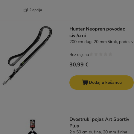
2 opcija
Hunter Neopren povodac
sivi/crni
200 cm dug, 20 mm širok, podesiv
Bez ocjena
30,99 €
Dodaj u košaricu
Dvostruki pojas Art Sportiv
Plus
2 x 50 cm dužina, 20 mm širina