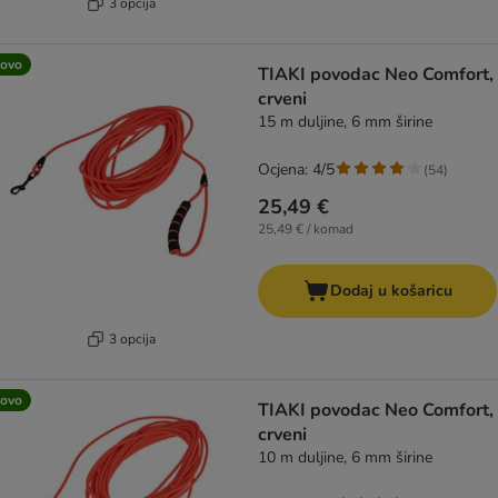
3 opcija
ovo
TIAKI povodac Neo Comfort,
crveni
15 m duljine, 6 mm širine
Ocjena: 4/5
(
54
)
25,49 €
25,49 € / komad
Dodaj u košaricu
3 opcija
ovo
TIAKI povodac Neo Comfort,
crveni
10 m duljine, 6 mm širine