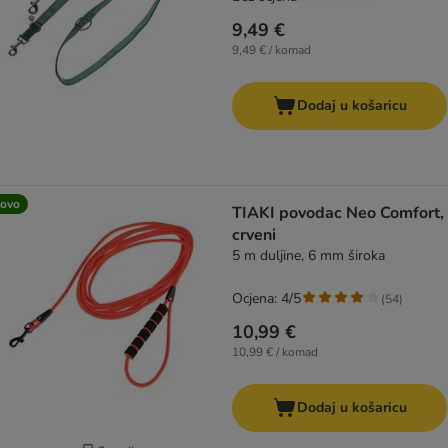
9,49 €
9,49 € / komad
Dodaj u košaricu
ovo
TIAKI povodac Neo Comfort,
crveni
5 m duljine, 6 mm široka
Ocjena: 4/5
(
54
)
10,99 €
10,99 € / komad
Dodaj u košaricu