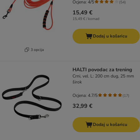
Ocjena: 4/5
(
54
)
15,49 €
15,49 € / komad
Dodaj u košaricu
3 opcija
HALTI povodac za trening
Crni, vel. L: 200 cm dug, 25 mm
širok
Ocjena: 4.7/5
(
17
)
32,99 €
Dodaj u košaricu