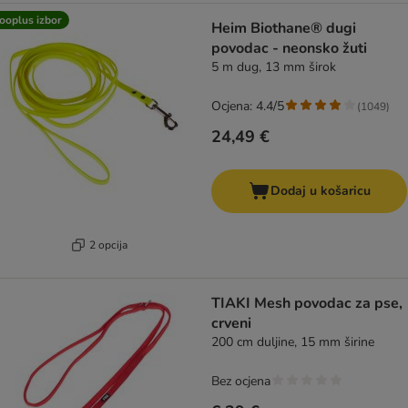
ooplus izbor
Heim Biothane® dugi
povodac - neonsko žuti
5 m dug, 13 mm širok
Ocjena: 4.4/5
(
1049
)
24,49 €
Dodaj u košaricu
2 opcija
TIAKI Mesh povodac za pse,
crveni
200 cm duljine, 15 mm širine
Bez ocjena