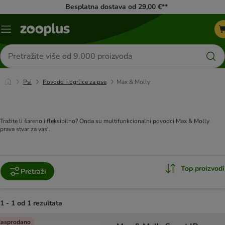
Besplatna dostava od 29,00 €**
Izbornik
Traži
proizvode
Psi
Povodci i ogrlice za pse
Max & Molly
Tražite li šareno i fleksibilno? Onda su multifunkcionalni povodci Max & Molly
prava stvar za vas!.
Top proizvodi
Pretraži
1 - 1 od 1 rezultata
artikli proizvoda su promijenjeni
asprodano