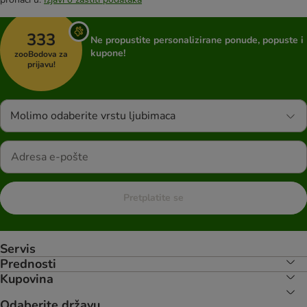
333
Ne propustite personalizirane ponude, popuste i
kupone!
zooBodova za
prijavu!
Molimo odaberite vrstu ljubimaca
Pretplatite se
Servis
Prednosti
Kupovina
Odaberite državu