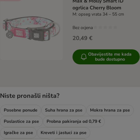
Max & Molly Smart ID
ogrlica Cherry Bloom
M: opseg vrata 34 – 55 cm
Bez ocjena
20,49 €
Obavijestite me kada
bude dostupno
Niste pronašli ništa?
Posebne ponude
Suha hrana za pse
Mokra hrana za pse
Poslastice za pse
Probna pakiranja od 0,79 €
Igračke za pse
Kreveti i jastuci za pse