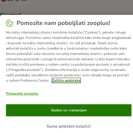
Sigurnost
Pomozite nam poboljšati zooplus!
Security
Na našoj internetskoj stranici koristimo kolačiće (“Cookies”), piksele i druge
tehnologije. Koristimo samo neophodne kolačiće kako biste mogli pregledavati
i kupovati na našoj internetskoj stranici. Uz vaš pristanak, željeli bismo
aktivirati kolačiće u svrhu izvedbe te u funkcionalne i marketinške svrhe kako
O nama
Karijere
Web stranica tvrtke
Impressum
DSA
bismo poboljšali vaše iskustvo na našoj internetskoj stranici i prikazali vam
relevantne proizvode i usluge te personalizirali reklame. U bilo kojem trenutku
Opći uvjeti poslovanja
Odustati od ugovora
Kontakt
možete izvršiti promjene u našem centru za podešavanje postavki o privatnosti
Troškovi slanja i vrijeme dostave
Načini plaćanja
(„Prilagodba postavki“). Dodatne informacije o osobi odgovornoj za obradu
vaših podataka, obrađenim osobnim podacima i svrsi obrade mogu se pronaći
Propisi o uklanjanju otpada
Zaštita podataka
u našem Preference Centru.
Zaštita podataka
Izjava o pristupačnosti
Prilagodite postavke
© zooplus SE
2026
Slažem se i nastavljam
Samo potrebni kolačići