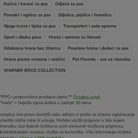
Kućice i kavezi za pse
Odjeća za pse
Povodci i ogrlice za pse
Zdjelice, pojilice i hranilice
Njega krzna i tijela za pse
Transporteri i auto oprema
Sport i obuka pasa
Hrana i oprema za štenad
Odabrana hrana bez žitarica
Posebna hrana i dodaci za pse
Hrana prema vrstama i veličini
Pet Parents - sve za vlasnike
WARNER BROS COLLECTION
*PPC= preporučena prodajna cijena **
Posebni uvjeti
"Inače" = Najniža cijena artikla u zadnjih 30 dana.
zooplus ima pravo koristiti vašu adresu e-pošte za izravno oglašavanje
vlastite slične robe ili usluga. Možete uložiti prigovor u bilo kojem
trenutku, bez ikakvih troškova osim osnovnih troškova prijenosa,
kontaktiranjem zooplus službe za korisničke. Više informacija možete
pronaći u:
Izjavi o zaštiti podataka