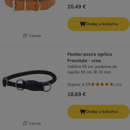
20,49 €
Dodaj u košaricu
2 opcija
Hunter pseća ogrlica
Freestyle - crna
Veličina 55 cm, podesiva do
najviše 55 cm, Ø 10 mm
Ocjena: 4.7/5
(
299
)
18,69 €
Dodaj u košaricu
2 opcija