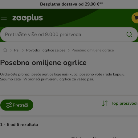
Besplatna dostava od 29,00 €**
Izbornik
Traži
proizvode
Psi
Povodci i ogrlice za pse
Posebno omiljene ogrlice
Posebno omiljene ogrlice
Ovdje ćete pronaći pseće ogrlice koje naši kupci posebno vole i rado kupuju.
Sigurno ćete i Vi pronaći primjerenu ogrlicu za vašeg psa.
Top proizvodi
Pretraži
1 - 6 od 6 rezultata
artikli proizvoda su promijenjeni