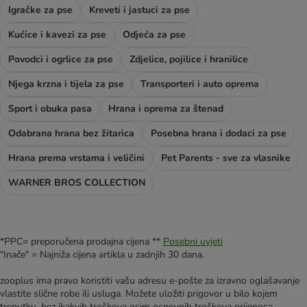
Igračke za pse
Kreveti i jastuci za pse
Kućice i kavezi za pse
Odjeća za pse
Povodci i ogrlice za pse
Zdjelice, pojilice i hranilice
Njega krzna i tijela za pse
Transporteri i auto oprema
Sport i obuka pasa
Hrana i oprema za štenad
Odabrana hrana bez žitarica
Posebna hrana i dodaci za pse
Hrana prema vrstama i veličini
Pet Parents - sve za vlasnike
WARNER BROS COLLECTION
*PPC= preporučena prodajna cijena **
Posebni uvjeti
"Inače" = Najniža cijena artikla u zadnjih 30 dana.
zooplus ima pravo koristiti vašu adresu e-pošte za izravno oglašavanje
vlastite slične robe ili usluga. Možete uložiti prigovor u bilo kojem
trenutku, bez ikakvih troškova osim osnovnih troškova prijenosa,