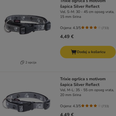
Trixie ogrlica s motivom
šapica Silver Reflect
Vel. S-M: 30 - 45 cm opseg vrata,
15 mm širina
Ocjena: 4.3/5
(
733
)
4,49 €
Dodaj u košaricu
2 opcija
Trixie ogrlica s motivom
šapica Silver Reflect
Vel. M-L: 35 - 55 cm opseg vrata,
20 mm širina
Ocjena: 4.3/5
(
733
)
4,49 €