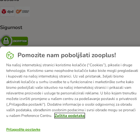
DPD Shipping Method
Overseas Shipping Method
Sigurnost
Security
Pomozite nam poboljšati zooplus!
Na našoj internetskoj stranici koristimo kolačiće (“Cookies”), piksele i druge
O nama
Karijere
Web stranica tvrtke
Impressum
DSA
tehnologije. Koristimo samo neophodne kolačiće kako biste mogli pregledavati
i kupovati na našoj internetskoj stranici. Uz vaš pristanak, željeli bismo
Opći uvjeti poslovanja
Odustati od ugovora
Kontakt
aktivirati kolačiće u svrhu izvedbe te u funkcionalne i marketinške svrhe kako
Troškovi slanja i vrijeme dostave
Načini plaćanja
bismo poboljšali vaše iskustvo na našoj internetskoj stranici i prikazali vam
relevantne proizvode i usluge te personalizirali reklame. U bilo kojem trenutku
Propisi o uklanjanju otpada
Zaštita podataka
možete izvršiti promjene u našem centru za podešavanje postavki o privatnosti
Izjava o pristupačnosti
(„Prilagodba postavki“). Dodatne informacije o osobi odgovornoj za obradu
vaših podataka, obrađenim osobnim podacima i svrsi obrade mogu se pronaći
© zooplus SE
2026
u našem Preference Centru.
Zaštita podataka
Prilagodite postavke