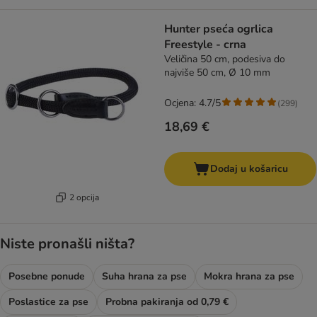
Hunter pseća ogrlica
Freestyle - crna
Veličina 50 cm, podesiva do
najviše 50 cm, Ø 10 mm
Ocjena: 4.7/5
(
299
)
18,69 €
Dodaj u košaricu
2 opcija
Niste pronašli ništa?
Posebne ponude
Suha hrana za pse
Mokra hrana za pse
Poslastice za pse
Probna pakiranja od 0,79 €